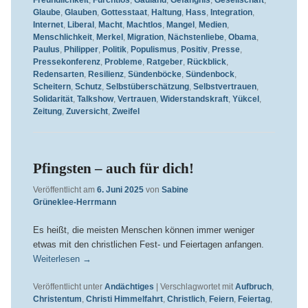
Freundlichkeit
,
Furchtlos
,
Gauland
,
Gefängnis
,
Gesellschaft
,
Glaube
,
Glauben
,
Gottesstaat
,
Haltung
,
Hass
,
Integration
,
Internet
,
Liberal
,
Macht
,
Machtlos
,
Mangel
,
Medien
,
Menschlichkeit
,
Merkel
,
Migration
,
Nächstenliebe
,
Obama
,
Paulus
,
Philipper
,
Politik
,
Populismus
,
Positiv
,
Presse
,
Pressekonferenz
,
Probleme
,
Ratgeber
,
Rückblick
,
Redensarten
,
Resilienz
,
Sündenböcke
,
Sündenbock
,
Scheitern
,
Schutz
,
Selbstüberschätzung
,
Selbstvertrauen
,
Solidarität
,
Talkshow
,
Vertrauen
,
Widerstandskraft
,
Yükcel
,
Zeitung
,
Zuversicht
,
Zweifel
Pfingsten – auch für dich!
Veröffentlicht am
6. Juni 2025
von
Sabine
Grüneklee-Herrmann
Es heißt, die meisten Menschen können immer weniger
etwas mit den christlichen Fest- und Feiertagen anfangen.
Weiterlesen
→
Veröffentlicht unter
Andächtiges
|
Verschlagwortet mit
Aufbruch
,
Christentum
,
Christi Himmelfahrt
,
Christlich
,
Feiern
,
Feiertag
,