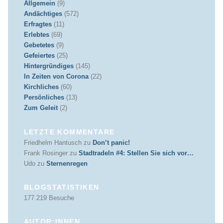
Allgemein
(9)
Andächtiges
(572)
Erfragtes
(11)
Erlebtes
(69)
Gebetetes
(9)
Gefeiertes
(25)
Hintergründiges
(145)
In Zeiten von Corona
(22)
Kirchliches
(60)
Persönliches
(13)
Zum Geleit
(2)
LETZTE KOMMENTARE
Friedhelm Hantusch
zu
Don’t panic!
Frank Rosinger
zu
Stadtradeln #4: Stellen Sie sich vor…
Udo
zu
Sternenregen
BLOGSTATISTIKEN
177.219 Besuche
AUTOR:INNEN