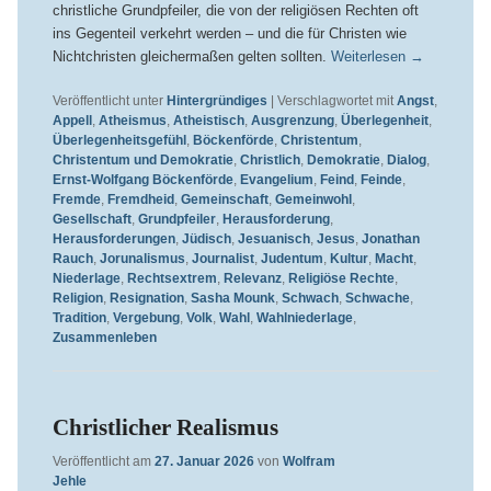
christliche Grundpfeiler, die von der religiösen Rechten oft
ins Gegenteil verkehrt werden – und die für Christen wie
Nichtchristen gleichermaßen gelten sollten.
Weiterlesen
→
Veröffentlicht unter
Hintergründiges
|
Verschlagwortet mit
Angst
,
Appell
,
Atheismus
,
Atheistisch
,
Ausgrenzung
,
Überlegenheit
,
Überlegenheitsgefühl
,
Böckenförde
,
Christentum
,
Christentum und Demokratie
,
Christlich
,
Demokratie
,
Dialog
,
Ernst-Wolfgang Böckenförde
,
Evangelium
,
Feind
,
Feinde
,
Fremde
,
Fremdheid
,
Gemeinschaft
,
Gemeinwohl
,
Gesellschaft
,
Grundpfeiler
,
Herausforderung
,
Herausforderungen
,
Jüdisch
,
Jesuanisch
,
Jesus
,
Jonathan
Rauch
,
Jorunalismus
,
Journalist
,
Judentum
,
Kultur
,
Macht
,
Niederlage
,
Rechtsextrem
,
Relevanz
,
Religiöse Rechte
,
Religion
,
Resignation
,
Sasha Mounk
,
Schwach
,
Schwache
,
Tradition
,
Vergebung
,
Volk
,
Wahl
,
Wahlniederlage
,
Zusammenleben
Christlicher Realismus
Veröffentlicht am
27. Januar 2026
von
Wolfram
Jehle