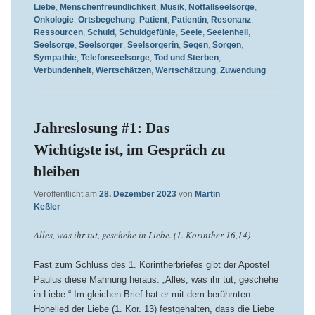
Liebe
,
Menschenfreundlichkeit
,
Musik
,
Notfallseelsorge
,
Onkologie
,
Ortsbegehung
,
Patient
,
Patientin
,
Resonanz
,
Ressourcen
,
Schuld
,
Schuldgefühle
,
Seele
,
Seelenheil
,
Seelsorge
,
Seelsorger
,
Seelsorgerin
,
Segen
,
Sorgen
,
Sympathie
,
Telefonseelsorge
,
Tod und Sterben
,
Verbundenheit
,
Wertschätzen
,
Wertschätzung
,
Zuwendung
Jahreslosung #1: Das
Wichtigste ist, im Gespräch zu
bleiben
Veröffentlicht am
28. Dezember 2023
von
Martin
Keßler
Alles, was ihr tut, geschehe in Liebe. (1. Korinther 16,14)
Fast zum Schluss des 1. Korinther­briefes gibt der Apostel
Paulus die­se Mahnung heraus: „Alles, was ihr tut, geschehe
in Liebe.“ Im gleichen Brief hat er mit dem berühmten
Hohelied der Liebe (1. Kor. 13) fest­gehalten, dass die Liebe