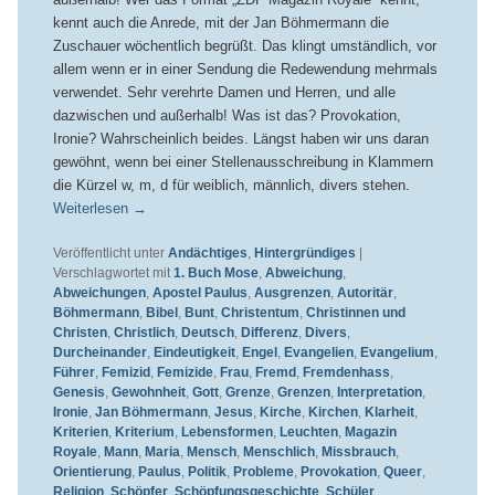
kennt auch die Anrede, mit der Jan Böhmermann die
Zuschauer wöchentlich begrüßt. Das klingt umständlich, vor
allem wenn er in einer Sendung die Redewendung mehrmals
verwendet. Sehr verehrte Damen und Herren, und alle
dazwischen und außerhalb! Was ist das? Provokation,
Ironie? Wahrscheinlich beides. Längst haben wir uns daran
gewöhnt, wenn bei einer Stellenausschreibung in Klammern
die Kürzel w, m, d für weiblich, männlich, divers stehen.
Weiterlesen
→
Veröffentlicht unter
Andächtiges
,
Hintergründiges
|
Verschlagwortet mit
1. Buch Mose
,
Abweichung
,
Abweichungen
,
Apostel Paulus
,
Ausgrenzen
,
Autoritär
,
Böhmermann
,
Bibel
,
Bunt
,
Christentum
,
Christinnen und
Christen
,
Christlich
,
Deutsch
,
Differenz
,
Divers
,
Durcheinander
,
Eindeutigkeit
,
Engel
,
Evangelien
,
Evangelium
,
Führer
,
Femizid
,
Femizide
,
Frau
,
Fremd
,
Fremdenhass
,
Genesis
,
Gewohnheit
,
Gott
,
Grenze
,
Grenzen
,
Interpretation
,
Ironie
,
Jan Böhmermann
,
Jesus
,
Kirche
,
Kirchen
,
Klarheit
,
Kriterien
,
Kriterium
,
Lebensformen
,
Leuchten
,
Magazin
Royale
,
Mann
,
Maria
,
Mensch
,
Menschlich
,
Missbrauch
,
Orientierung
,
Paulus
,
Politik
,
Probleme
,
Provokation
,
Queer
,
Religion
,
Schöpfer
,
Schöpfungsgeschichte
,
Schüler
,