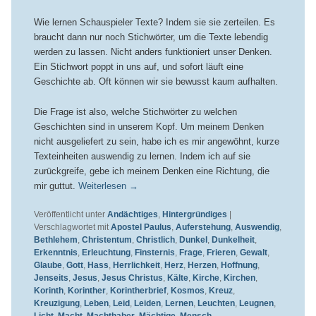
Wie lernen Schauspieler Texte? Indem sie sie zerteilen. Es
braucht dann nur noch Stichwörter, um die Texte lebendig
werden zu lassen. Nicht anders funktioniert unser Denken.
Ein Stichwort poppt in uns auf, und sofort läuft eine
Geschichte ab. Oft können wir sie bewusst kaum aufhalten.
Die Frage ist also, welche Stichwörter zu welchen
Geschichten sind in unserem Kopf. Um meinem Denken
nicht ausgeliefert zu sein, habe ich es mir angewöhnt, kurze
Texteinheiten auswendig zu lernen. Indem ich auf sie
zurückgreife, gebe ich meinem Denken eine Richtung, die
mir guttut.
Weiterlesen
→
Veröffentlicht unter
Andächtiges
,
Hintergründiges
|
Verschlagwortet mit
Apostel Paulus
,
Auferstehung
,
Auswendig
,
Bethlehem
,
Christentum
,
Christlich
,
Dunkel
,
Dunkelheit
,
Erkenntnis
,
Erleuchtung
,
Finsternis
,
Frage
,
Frieren
,
Gewalt
,
Glaube
,
Gott
,
Hass
,
Herrlichkeit
,
Herz
,
Herzen
,
Hoffnung
,
Jenseits
,
Jesus
,
Jesus Christus
,
Kälte
,
Kirche
,
Kirchen
,
Korinth
,
Korinther
,
Korintherbrief
,
Kosmos
,
Kreuz
,
Kreuzigung
,
Leben
,
Leid
,
Leiden
,
Lernen
,
Leuchten
,
Leugnen
,
Licht
,
Macht
,
Machthaber
,
Mächtige
,
Mensch
,