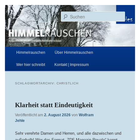
Zum
Zum
Aufgezeichnet von der Evangelischen Kirche in Essen
primären
sekundären
Suchen
Inhalt
Inhalt
springen
springen
Himmelrauschen
Hauptmenü
Himmelrauschen
Über Himmelrauschen
Wer hier schreibt
Kontakt | Impressum
SCHLAGWORTARCHIV:
CHRISTLICH
Klarheit statt Eindeutigkeit
Veröffentlicht am
2. August 2026
von
Wolfram
Jehle
Sehr verehrte Damen und Herren, und alle dazwischen und
außerhalb! Wer das Format „ZDF Magazin Royale“ kennt,