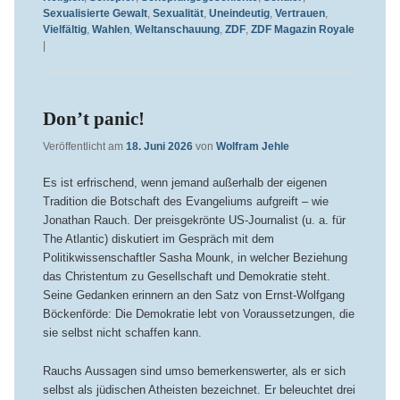
Sexualisierte Gewalt
,
Sexualität
,
Uneindeutig
,
Vertrauen
,
Vielfältig
,
Wahlen
,
Weltanschauung
,
ZDF
,
ZDF Magazin Royale
|
Don’t panic!
Veröffentlicht am
18. Juni 2026
von
Wolfram Jehle
Es ist erfrischend, wenn jemand außerhalb der eigenen
Tradition die Botschaft des Evangeliums aufgreift – wie
Jonathan Rauch. Der preisgekrönte US-Journalist (u. a. für
The Atlantic) diskutiert im Gespräch mit dem
Politikwissenschaftler Sasha Mounk, in welcher Beziehung
das Christentum zu Gesellschaft und Demokratie steht.
Seine Gedanken erinnern an den Satz von Ernst-Wolfgang
Böckenförde: Die Demokratie lebt von Voraussetzungen, die
sie selbst nicht schaffen kann.
Rauchs Aussagen sind umso bemerkenswerter, als er sich
selbst als jüdischen Atheisten bezeichnet. Er beleuchtet drei