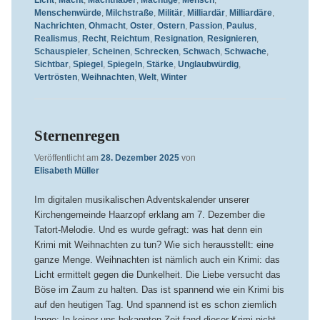
Menschenwürde
,
Milchstraße
,
Militär
,
Milliardär
,
Milliardäre
,
Nachrichten
,
Ohmacht
,
Oster
,
Ostern
,
Passion
,
Paulus
,
Realismus
,
Recht
,
Reichtum
,
Resignation
,
Resignieren
,
Schauspieler
,
Scheinen
,
Schrecken
,
Schwach
,
Schwache
,
Sichtbar
,
Spiegel
,
Spiegeln
,
Stärke
,
Unglaubwürdig
,
Vertrösten
,
Weihnachten
,
Welt
,
Winter
Sternenregen
Veröffentlicht am
28. Dezember 2025
von
Elisabeth Müller
Im digitalen musikalischen Adventskalender unserer
Kirchengemeinde Haarzopf erklang am 7. Dezember die
Tatort-Melodie. Und es wurde gefragt: was hat denn ein
Krimi mit Weihnachten zu tun? Wie sich herausstellt: eine
ganze Menge. Weihnachten ist nämlich auch ein Krimi: das
Licht ermittelt gegen die Dunkelheit. Die Liebe versucht das
Böse im Zaum zu halten. Das ist spannend wie ein Krimi bis
auf den heutigen Tag. Und spannend ist es schon ziemlich
lange: In keiner uns bekannten Zeit fand dieser Krimi nicht