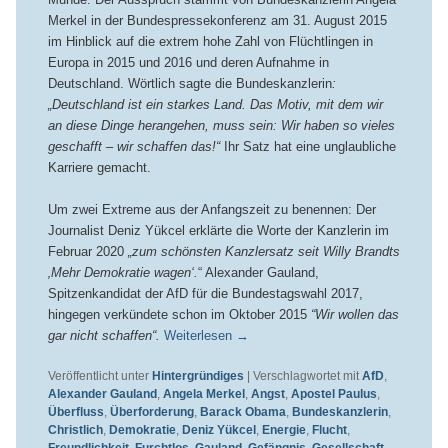
Merkel in der Bundespressekonferenz am 31. August 2015
im Hinblick auf die extrem hohe Zahl von Flüchtlingen in
Europa in 2015 und 2016 und deren Aufnahme in
Deutschland. Wörtlich sagte die Bundeskanzlerin
:
„Deutschland ist ein starkes Land. Das Motiv, mit dem wir
an diese Dinge herangehen, muss sein: Wir haben so vieles
geschafft – wir schaffen das!“
Ihr Satz hat eine unglaubliche
Karriere gemacht.
Um zwei Extreme aus der Anfangszeit zu benennen: Der
Journalist Deniz Yükcel erklärte die Worte der Kanzlerin im
Februar 2020
„zum schönsten Kanzlersatz seit Willy Brandts
‚Mehr Demokratie wagen‘.
“ Alexander Gauland,
Spitzenkandidat der AfD für die Bundestagswahl 2017,
hingegen verkündete schon im Oktober 2015
“Wir wollen das
gar nicht schaffen“.
Weiterlesen
→
Veröffentlicht unter
Hintergründiges
|
Verschlagwortet mit
AfD
,
Alexander Gauland
,
Angela Merkel
,
Angst
,
Apostel Paulus
,
Überfluss
,
Überforderung
,
Barack Obama
,
Bundeskanzlerin
,
Christlich
,
Demokratie
,
Deniz Yükcel
,
Energie
,
Flucht
,