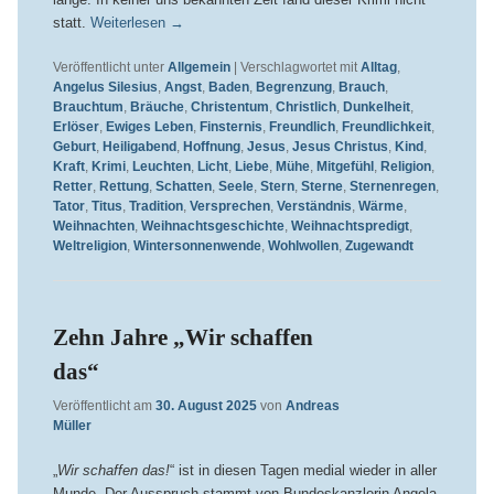
statt.
Weiterlesen
→
Veröffentlicht unter
Allgemein
|
Verschlagwortet mit
Alltag
,
Angelus Silesius
,
Angst
,
Baden
,
Begrenzung
,
Brauch
,
Brauchtum
,
Bräuche
,
Christentum
,
Christlich
,
Dunkelheit
,
Erlöser
,
Ewiges Leben
,
Finsternis
,
Freundlich
,
Freundlichkeit
,
Geburt
,
Heiligabend
,
Hoffnung
,
Jesus
,
Jesus Christus
,
Kind
,
Kraft
,
Krimi
,
Leuchten
,
Licht
,
Liebe
,
Mühe
,
Mitgefühl
,
Religion
,
Retter
,
Rettung
,
Schatten
,
Seele
,
Stern
,
Sterne
,
Sternenregen
,
Tator
,
Titus
,
Tradition
,
Versprechen
,
Verständnis
,
Wärme
,
Weihnachten
,
Weihnachtsgeschichte
,
Weihnachtspredigt
,
Weltreligion
,
Wintersonnenwende
,
Wohlwollen
,
Zugewandt
Zehn Jahre „Wir schaffen
das“
Veröffentlicht am
30. August 2025
von
Andreas
Müller
„
Wir schaffen das!
“ ist in diesen Tagen medial wieder in aller
Munde. Der Ausspruch stammt von Bundeskanzlerin Angela