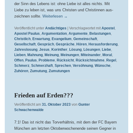
der Sinn des Lebens ist: ohne Liebe ist alles nichts. Mit
Liebe zu leben ist, was uns Christen und Christinnen aus­
zeichnen sollte.
Weiterlesen
→
Veröffentlicht unter
Andächtiges
|
Verschlagwortet mit
Apostel
,
Apostel Paulus
,
Argumentation
,
Argumente
,
Belastungen
,
Christlich
,
Erwartung
,
Evangelium
,
Gemeinschaft
,
Gesellschaft
,
Gespräch
,
Gespräche
,
Hören
,
Herausforderung
,
Jahreslosung
,
Jesus
,
Korinther
,
Lösung
,
Lösungen
,
Liebe
,
Lieben
,
Mahnung
,
Meinung
,
Meinungen
,
Miteinander
,
Moral
,
Offen
,
Paulus
,
Probleme
,
Rücksicht
,
Rücksichtnahme
,
Regel
,
Schmerz
,
Schmerzhaft
,
Sprechen
,
Versöhnung
,
Wünsche
,
Zuhören
,
Zumutung
,
Zumutungen
Frieden auf Erden???
Veröffentlicht am
31. Oktober 2023
von
Gunter
Schwachenwalde
7:1! Das ist nicht das Torverhältnis, mit dem der FC Bayern
München am letzten Oktoberwochenende seinen Gegner in