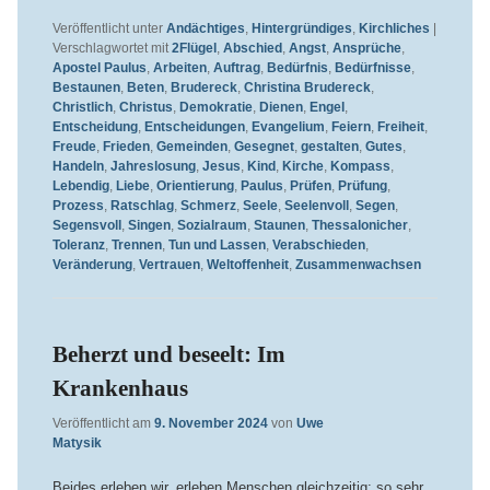
Veröffentlicht unter
Andächtiges
,
Hintergründiges
,
Kirchliches
|
Verschlagwortet mit
2Flügel
,
Abschied
,
Angst
,
Ansprüche
,
Apostel Paulus
,
Arbeiten
,
Auftrag
,
Bedürfnis
,
Bedürfnisse
,
Bestaunen
,
Beten
,
Brudereck
,
Christina Brudereck
,
Christlich
,
Christus
,
Demokratie
,
Dienen
,
Engel
,
Entscheidung
,
Entscheidungen
,
Evangelium
,
Feiern
,
Freiheit
,
Freude
,
Frieden
,
Gemeinden
,
Gesegnet
,
gestalten
,
Gutes
,
Handeln
,
Jahreslosung
,
Jesus
,
Kind
,
Kirche
,
Kompass
,
Lebendig
,
Liebe
,
Orientierung
,
Paulus
,
Prüfen
,
Prüfung
,
Prozess
,
Ratschlag
,
Schmerz
,
Seele
,
Seelenvoll
,
Segen
,
Segensvoll
,
Singen
,
Sozialraum
,
Staunen
,
Thessalonicher
,
Toleranz
,
Trennen
,
Tun und Lassen
,
Verabschieden
,
Veränderung
,
Vertrauen
,
Weltoffenheit
,
Zusammenwachsen
Beherzt und beseelt: Im
Krankenhaus
Veröffentlicht am
9. November 2024
von
Uwe
Matysik
Beides erleben wir, erleben Menschen gleichzeitig: so sehr