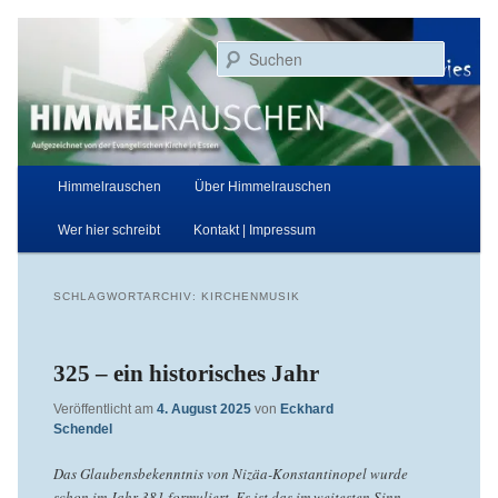
Zum
Zum
Aufgezeichnet von der Evangelischen Kirche in Essen
primären
sekundären
Suchen
Inhalt
Inhalt
springen
springen
Himmelrauschen
Hauptmenü
Himmelrauschen
Über Himmelrauschen
Wer hier schreibt
Kontakt | Impressum
SCHLAGWORTARCHIV:
KIRCHENMUSIK
325 – ein historisches Jahr
Veröffentlicht am
4. August 2025
von
Eckhard
Schendel
Das Glaubensbekenntnis von Nizäa-Konstantinopel wurde
schon im Jahr 381 formuliert. Es ist das im weitesten Sinn