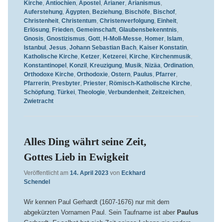
Kirche
,
Antiochien
,
Apostel
,
Arianer
,
Arianismus
,
Auferstehung
,
Ägypten
,
Beziehung
,
Bischöfe
,
Bischof
,
Christenheit
,
Christentum
,
Christenverfolgung
,
Einheit
,
Erlösung
,
Frieden
,
Gemeinschaft
,
Glaubensbekenntnis
,
Gnosis
,
Gnostizismus
,
Gott
,
H-Moll-Messe
,
Homer
,
Islam
,
Istanbul
,
Jesus
,
Johann Sebastian Bach
,
Kaiser Konstatin
,
Katholische Kirche
,
Ketzer
,
Ketzerei
,
Kirche
,
Kirchenmusik
,
Konstantinopel
,
Konzil
,
Kreuzigung
,
Musik
,
Nizäa
,
Ordination
,
Orthodoxe Kirche
,
Orthodoxie
,
Ostern
,
Paulus
,
Pfarrer
,
Pfarrerin
,
Presbyter
,
Priester
,
Römisch-Katholische Kirche
,
Schöpfung
,
Türkei
,
Theologie
,
Verbundenheit
,
Zeitzeichen
,
Zwietracht
Alles Ding währt seine Zeit,
Gottes Lieb in Ewigkeit
Veröffentlicht am
14. April 2023
von
Eckhard
Schendel
Wir kennen Paul Gerhardt (1607-1676) nur mit dem
abgekürzten Vornamen Paul. Sein Taufname ist aber
Paulus