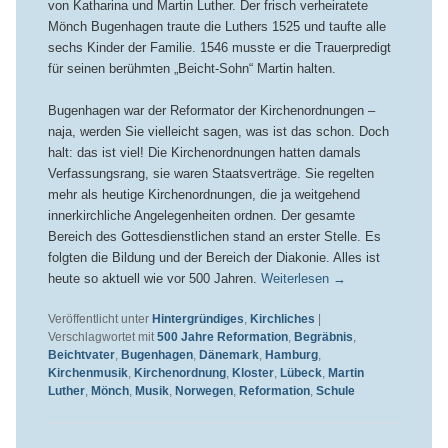
von Katharina und Martin Luther. Der frisch verheiratete
Mönch Bugenhagen traute die Luthers 1525 und taufte alle
sechs Kinder der Familie. 1546 musste er die Trauerpredigt
für seinen berühmten „Beicht-Sohn“ Martin halten.
Bugenhagen war der Reformator der Kirchenordnungen –
naja, werden Sie vielleicht sagen, was ist das schon. Doch
halt: das ist viel! Die Kirchenordnungen hatten damals
Verfassungsrang, sie waren Staatsverträge. Sie regelten
mehr als heutige Kirchenordnungen, die ja weitgehend
innerkirchliche Angelegenheiten ordnen. Der gesamte
Bereich des Gottesdienstlichen stand an erster Stelle. Es
folgten die Bildung und der Bereich der Diakonie. Alles ist
heute so aktuell wie vor 500 Jahren.
Weiterlesen
→
Veröffentlicht unter
Hintergründiges
,
Kirchliches
|
Verschlagwortet mit
500 Jahre Reformation
,
Begräbnis
,
Beichtvater
,
Bugenhagen
,
Dänemark
,
Hamburg
,
Kirchenmusik
,
Kirchenordnung
,
Kloster
,
Lübeck
,
Martin
Luther
,
Mönch
,
Musik
,
Norwegen
,
Reformation
,
Schule