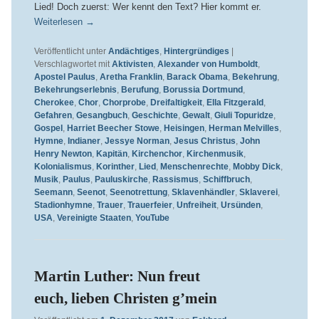
Lied! Doch zuerst: Wer kennt den Text? Hier kommt er.
Weiterlesen
→
Veröffentlicht unter
Andächtiges
,
Hintergründiges
|
Verschlagwortet mit
Aktivisten
,
Alexander von Humboldt
,
Apostel Paulus
,
Aretha Franklin
,
Barack Obama
,
Bekehrung
,
Bekehrungserlebnis
,
Berufung
,
Borussia Dortmund
,
Cherokee
,
Chor
,
Chorprobe
,
Dreifaltigkeit
,
Ella Fitzgerald
,
Gefahren
,
Gesangbuch
,
Geschichte
,
Gewalt
,
Giuli Topuridze
,
Gospel
,
Harriet Beecher Stowe
,
Heisingen
,
Herman Melvilles
,
Hymne
,
Indianer
,
Jessye Norman
,
Jesus Christus
,
John
Henry Newton
,
Kapitän
,
Kirchenchor
,
Kirchenmusik
,
Kolonialismus
,
Korinther
,
Lied
,
Menschenrechte
,
Mobby Dick
,
Musik
,
Paulus
,
Pauluskirche
,
Rassismus
,
Schiffbruch
,
Seemann
,
Seenot
,
Seenotrettung
,
Sklavenhändler
,
Sklaverei
,
Stadionhymne
,
Trauer
,
Trauerfeier
,
Unfreiheit
,
Ursünden
,
USA
,
Vereinigte Staaten
,
YouTube
Martin Luther: Nun freut
euch, lieben Christen g’mein