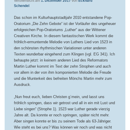
Veröffentlicht am
1. Dezember 2017
von
Eckhard
Schendel
Das schon im Kulturhauptstadtjahr 2010 entstandene Pop-
Oratorium „Die Zehn Gebote“ ist der Vorläufer des ungeheuer
erfolgreichen Pop-Oratoriums „Luther“ aus der Wittener
Creativen Kirche. In diesem fantastischen Werk kommt die
fröhlich-ermunternde Melodie von Luthers Lied von 1523 in
den schönsten rhythmischen Variationen unter anderen
Texten wunderbar eingehend zum Klingen (vgl. EG 341). Ich
behaupte jetzt: in keinem anderen Lied des Reformators
Martin Luther kommt im Text der zehn Strophen und auch
vor allem in der von ihm komponierten Melodie die Freude
und die Munterkeit des befreiten Mönchs Martin mehr zum
Ausdruck.
„Nun freut euch, lieben Christen g´mein, und lasst uns
fröhlich springen, dass wir getrost und all in ein mit Lust und
Liebe singen“ (Strophe 1). 1523 war Luther gerade vierzig
Jahre alt. Da konnte er noch springen, später nicht mehr.
Aber singen konnte er bis zu seinem Tode als 63-Jähriger.
Wie steht es bei uns? Was können wir noch und was nicht