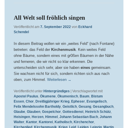
All Welt soll fröhlich singen
Veröffentlicht am
7. September 2022
von
Eckhard
Schendel
In diesem Beitrag wollen wir ein „weites Feld“ (nach Fontane)
betreten: das Feld der
Kirchenmusik
. Kein weites Feld
ohne Bäume, sondern eines mit gr0ßen Bäumen in der Nähe
und ferneren, die wir nicht so klar erkennen. Die
unterscheiden sich sehr, aber sie haben
eines
gemeinsam.
Sie wachsen nicht für sich, sondern richten sich aus nach
oben, zum Himmel.
Weiterlesen
→
Veröffentlicht unter
Hintergründiges
|
Verschlagwortet mit
Apostel Paulus
,
Ökumene
,
Ökumenisch
,
Baum
,
Bistum
Essen
,
Chor
,
Dreißigjähriger Krieg
,
Epheser
,
Evangelisch
,
Felix Mendelssohn Bartholdy
,
Geistlich
,
Gesang
,
Gesangbuch
,
Glaube
,
Glauben
,
Gospelchor
,
Gottesdienst
,
Heinrich Schütz
,
Heisingen
,
Herzen
,
Himmel
,
Johann Sebastian Bach
,
Johann
Walter
,
Kantor
,
Kantorei
,
Katholisch
,
Kirchenchor
,
Kirchenlied
,
Kirchenmusik
,
Krieg
,
Leid
,
Leiden
,
Leipzig
,
Martin