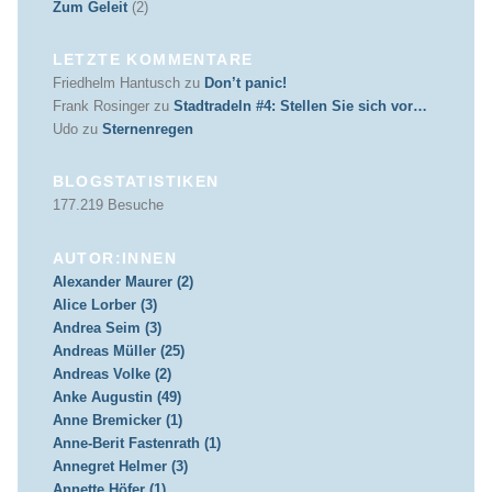
Zum Geleit
(2)
LETZTE KOMMENTARE
Friedhelm Hantusch
zu
Don’t panic!
Frank Rosinger
zu
Stadtradeln #4: Stellen Sie sich vor…
Udo
zu
Sternenregen
BLOGSTATISTIKEN
177.219 Besuche
AUTOR:INNEN
Alexander Maurer (2)
Alice Lorber (3)
Andrea Seim (3)
Andreas Müller (25)
Andreas Volke (2)
Anke Augustin (49)
Anne Bremicker (1)
Anne-Berit Fastenrath (1)
Annegret Helmer (3)
Annette Höfer (1)