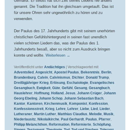
Gerhardt. Er selbst hat sich Zeit seines Lebens nie anders
genannt. Die Tradition hat ihn gleichsam umgetauft. Das ist
für unsere Ohren sehr ungewöhnlich zu hören und zu
verwenden.
Der Paulus des 17. Jahrhunderts gibt mit seinem unerhörten
christlichen Gefühlshintergrund in seinen fast unendlich
vielen schönen Liedern das, was der Paulus des 1.
Jahrhunderts besaß, aber so nicht zum Ausdruck bringen
konnte und wollte.
Weiterlesen
→
Veröffentlicht unter
Andächtiges
|
Verschlagwortet mit
Adventslied
,
Angesicht
,
Apostel Paulus
,
Bekenntnis
,
Berlin
,
Brandenburg
,
Calvin
,
Calvinismus
,
Dichter
,
Donald Trump
,
Dreißigjähriger Krieg
,
Erlösung
,
Eschatologie
,
Evangelisches
Gesangbuch
,
Ewigkeit
,
Güte
,
Gefühl
,
Gesang
,
Gesangbuch
,
Hauslehrer
,
Hoffnung
,
Holland
,
Jesus
,
Johann Crüger
,
Johann
Georg Ebeling
,
Johann Schop
,
Johann Sebastian Bach
,
Kantor
,
Kantoren
,
Kirchenmusik
,
Komponist
,
Konfession
,
Konfessionsstreit
,
Krieg
,
Lehre
,
Lehrer
,
Liebe
,
Lied
,
Lieder
,
Lutheraner
,
Martin Luther
,
Matthias Claudius
,
Melodie
,
Musik
,
Niederlausitz
,
Nikolaikirche
,
Paul Gerhardt
,
Paulus
,
Pfarrer
,
Philipp Melanchthon
,
Reformation
,
Reformierte
,
Schöpfung
,
Singen
,
Testament
,
Theologie
,
Tod
,
Tod und Sterben
,
Toleranz
,