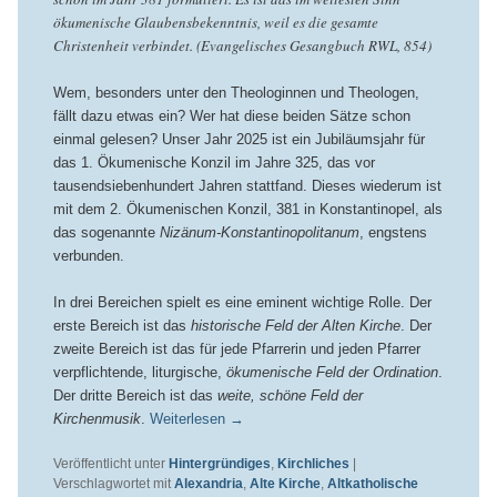
ökumenische Glaubensbekenntnis, weil es die gesamte
Christenheit verbindet. (Evangelisches Gesangbuch RWL, 854)
Wem, besonders unter den Theologinnen und Theologen,
fällt dazu etwas ein? Wer hat diese beiden Sätze schon
einmal gelesen? Unser Jahr 2025 ist ein Jubiläumsjahr für
das 1. Ökumenische Konzil im Jahre 325, das vor
tausendsiebenhundert Jahren stattfand. Dieses wiederum ist
mit dem 2. Ökumenischen Konzil, 381 in Konstantinopel, als
das sogenannte
Nizänum-Konstantinopolitanum
, engstens
verbunden.
In drei Bereichen spielt es eine eminent wichtige Rolle. Der
erste Bereich ist das
historische Feld der Alten Kirche
. Der
zweite Bereich ist das für jede Pfarrerin und jeden Pfarrer
verpflichtende, liturgische,
ökumenische Feld der Ordination
.
Der dritte Bereich ist das
weite, schöne Feld der
Kirchenmusik
.
Weiterlesen
→
Veröffentlicht unter
Hintergründiges
,
Kirchliches
|
Verschlagwortet mit
Alexandria
,
Alte Kirche
,
Altkatholische