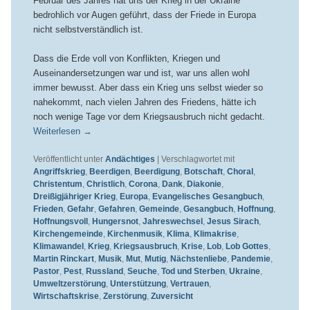
Februar des Jahres hat uns der Krieg in der Ukraine
bedrohlich vor Augen geführt, dass der Friede in Europa
nicht selbstverständlich ist.
Dass die Erde voll von Konflikten, Kriegen und
Auseinandersetzungen war und ist, war uns allen wohl
immer bewusst. Aber dass ein Krieg uns selbst wieder so
nahekommt, nach vielen Jahren des Friedens, hätte ich
noch wenige Tage vor dem Kriegsausbruch nicht gedacht.
Weiterlesen
→
Veröffentlicht unter
Andächtiges
|
Verschlagwortet mit
Angriffskrieg
,
Beerdigen
,
Beerdigung
,
Botschaft
,
Choral
,
Christentum
,
Christlich
,
Corona
,
Dank
,
Diakonie
,
Dreißigjähriger Krieg
,
Europa
,
Evangelisches Gesangbuch
,
Frieden
,
Gefahr
,
Gefahren
,
Gemeinde
,
Gesangbuch
,
Hoffnung
,
Hoffnungsvoll
,
Hungersnot
,
Jahreswechsel
,
Jesus Sirach
,
Kirchengemeinde
,
Kirchenmusik
,
Klima
,
Klimakrise
,
Klimawandel
,
Krieg
,
Kriegsausbruch
,
Krise
,
Lob
,
Lob Gottes
,
Martin Rinckart
,
Musik
,
Mut
,
Mutig
,
Nächstenliebe
,
Pandemie
,
Pastor
,
Pest
,
Russland
,
Seuche
,
Tod und Sterben
,
Ukraine
,
Umweltzerstörung
,
Unterstützung
,
Vertrauen
,
Wirtschaftskrise
,
Zerstörung
,
Zuversicht