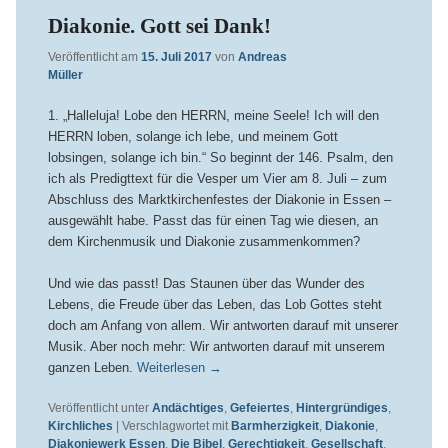
Diakonie. Gott sei Dank!
Veröffentlicht am
15. Juli 2017
von
Andreas
Müller
1. „Halleluja! Lobe den HERRN, meine Seele! Ich will den
HERRN loben, solange ich lebe, und meinem Gott
lobsingen, solange ich bin.“ So beginnt der 146. Psalm, den
ich als Predigttext für die Vesper um Vier am 8. Juli – zum
Abschluss des Marktkirchenfestes der Diakonie in Essen –
ausgewählt habe. Passt das für einen Tag wie diesen, an
dem Kirchenmusik und Diakonie zusammenkommen?
Und wie das passt! Das Staunen über das Wunder des
Lebens, die Freude über das Leben, das Lob Gottes steht
doch am Anfang von allem. Wir antworten darauf mit unserer
Musik. Aber noch mehr: Wir antworten darauf mit unserem
ganzen Leben.
Weiterlesen
→
Veröffentlicht unter
Andächtiges
,
Gefeiertes
,
Hintergründiges
,
Kirchliches
|
Verschlagwortet mit
Barmherzigkeit
,
Diakonie
,
Diakoniewerk Essen
,
Die Bibel
,
Gerechtigkeit
,
Gesellschaft
,