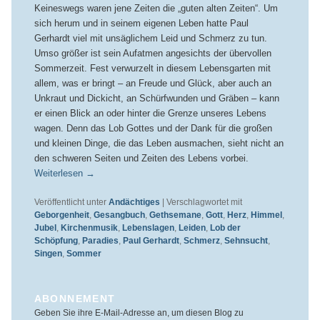
Keineswegs waren jene Zeiten die „guten alten Zeiten“. Um
sich herum und in seinem eigenen Leben hatte Paul
Gerhardt viel mit unsäglichem Leid und Schmerz zu tun.
Umso größer ist sein Aufatmen angesichts der übervollen
Sommerzeit. Fest verwurzelt in diesem Lebensgarten mit
allem, was er bringt – an Freude und Glück, aber auch an
Unkraut und Dickicht, an Schürfwunden und Gräben – kann
er einen Blick an oder hinter die Grenze unseres Lebens
wagen. Denn das Lob Gottes und der Dank für die großen
und kleinen Dinge, die das Leben ausmachen, sieht nicht an
den schweren Seiten und Zeiten des Lebens vorbei.
Weiterlesen
→
Veröffentlicht unter
Andächtiges
|
Verschlagwortet mit
Geborgenheit
,
Gesangbuch
,
Gethsemane
,
Gott
,
Herz
,
Himmel
,
Jubel
,
Kirchenmusik
,
Lebenslagen
,
Leiden
,
Lob der
Schöpfung
,
Paradies
,
Paul Gerhardt
,
Schmerz
,
Sehnsucht
,
Singen
,
Sommer
ABONNEMENT
Geben Sie ihre E-Mail-Adresse an, um diesen Blog zu