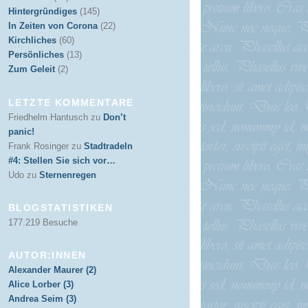
Hintergründiges
(145)
In Zeiten von Corona
(22)
Kirchliches
(60)
Persönliches
(13)
Zum Geleit
(2)
LETZTE KOMMENTARE
Friedhelm Hantusch
zu
Don’t
panic!
Frank Rosinger
zu
Stadtradeln
#4: Stellen Sie sich vor…
Udo
zu
Sternenregen
BLOGSTATISTIKEN
177.219 Besuche
AUTOR:INNEN
Alexander Maurer (2)
Alice Lorber (3)
Andrea Seim (3)