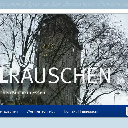
schen Kirche in Essen
hen
elrauschen
Wer hier schreibt
Kontakt | Impressum