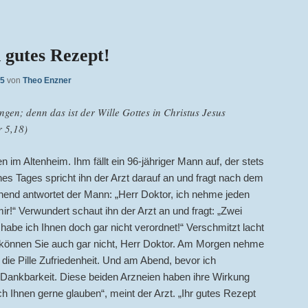
 gutes Rezept!
15
von
Theo Enzner
ngen; denn das ist der Wille Gottes in Christus Jesus
r 5,18)
n im Altenheim. Ihm fällt ein 96-jähriger Mann auf, der stets
ines Tages spricht ihn der Arzt darauf an und fragt nach dem
end antwortet der Mann: „Herr Doktor, ich nehme jeden
 mir!“ Verwundert schaut ihn der Arzt an und fragt: „Zwei
 habe ich Ihnen doch gar nicht verordnet!“ Verschmitzt lacht
 können Sie auch gar nicht, Herr Doktor. Am Morgen nehme
die Pille Zufriedenheit. Und am Abend, bevor ich
e Dankbarkeit. Diese beiden Arzneien haben ihre Wirkung
 ich Ihnen gerne glauben“, meint der Arzt. „Ihr gutes Rezept