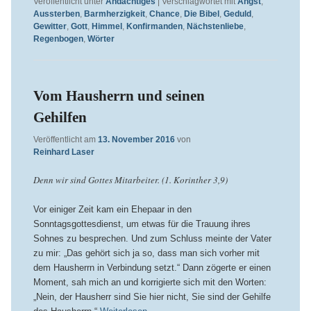
Veröffentlicht unter
Andächtiges
|
Verschlagwortet mit
Angst
,
Aussterben
,
Barmherzigkeit
,
Chance
,
Die Bibel
,
Geduld
,
Gewitter
,
Gott
,
Himmel
,
Konfirmanden
,
Nächstenliebe
,
Regenbogen
,
Wörter
Vom Hausherrn und seinen
Gehilfen
Veröffentlicht am
13. November 2016
von
Reinhard Laser
Denn wir sind Gottes Mitarbeiter. (1. Korinther 3,9)
Vor einiger Zeit kam ein Ehepaar in den
Sonntagsgottesdienst, um etwas für die Trauung ihres
Sohnes zu besprechen. Und zum Schluss meinte der Vater
zu mir: „Das gehört sich ja so, dass man sich vorher mit
dem Hausherrn in Verbindung setzt.“ Dann zögerte er einen
Moment, sah mich an und korrigierte sich mit den Worten:
„Nein, der Hausherr sind Sie hier nicht, Sie sind der Gehilfe