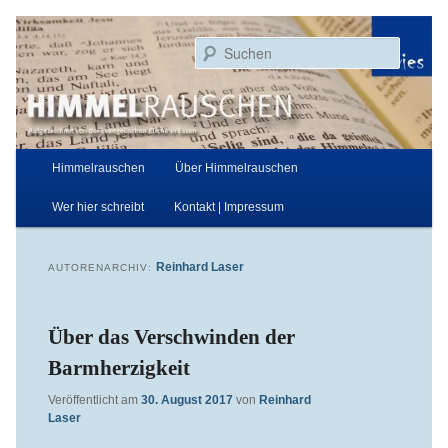
Zum
Zum
Aufgezeichnet von der Evangelischen Kirche in Essen
primären
sekundären
Suchen
Inhalt
Inhalt
springen
springen
Himmelrauschen
Hauptmenü
Himmelrauschen
Über Himmelrauschen
Wer hier schreibt
Kontakt | Impressum
Reinhard Laser
AUTORENARCHIV:
Über das Verschwinden der
Barmherzigkeit
Veröffentlicht am
30. August 2017
von
Reinhard
Laser