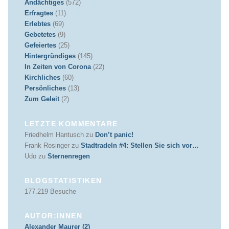
Andächtiges
(572)
Erfragtes
(11)
Erlebtes
(69)
Gebetetes
(9)
Gefeiertes
(25)
Hintergründiges
(145)
In Zeiten von Corona
(22)
Kirchliches
(60)
Persönliches
(13)
Zum Geleit
(2)
LETZTE KOMMENTARE
Friedhelm Hantusch
zu
Don’t panic!
Frank Rosinger
zu
Stadtradeln #4: Stellen Sie sich vor…
Udo
zu
Sternenregen
BLOGSTATISTIKEN
177.219 Besuche
AUTOR:INNEN
Alexander Maurer (2)