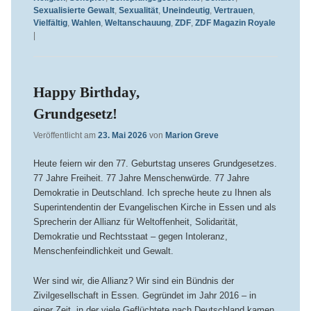
Sexualisierte Gewalt
,
Sexualität
,
Uneindeutig
,
Vertrauen
,
Vielfältig
,
Wahlen
,
Weltanschauung
,
ZDF
,
ZDF Magazin Royale
|
Happy Birthday,
Grundgesetz!
Veröffentlicht am
23. Mai 2026
von
Marion Greve
Heute feiern wir den 77. Geburtstag unseres Grundgesetzes.
77 Jahre Freiheit. 77 Jahre Menschenwürde. 77 Jahre
Demokratie in Deutschland. Ich spreche heute zu Ihnen als
Superintendentin der Evangelischen Kirche in Essen und als
Sprecherin der Allianz für Weltoffenheit, Solidarität,
Demokratie und Rechtsstaat – gegen Intoleranz,
Menschenfeindlichkeit und Gewalt.
Wer sind wir, die Allianz? Wir sind ein Bündnis der
Zivilgesellschaft in Essen. Gegründet im Jahr 2016 – in
einer Zeit, in der viele Geflüchtete nach Deutschland kamen