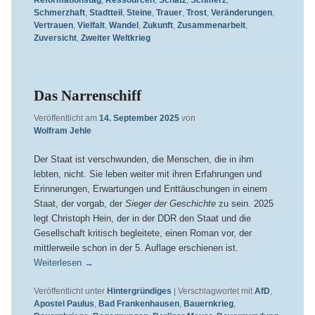
Reformationstag
,
Ressourcen
,
Schatz
,
Schmerz
,
Schmerzhaft
,
Stadtteil
,
Steine
,
Trauer
,
Trost
,
Veränderungen
,
Vertrauen
,
Vielfalt
,
Wandel
,
Zukunft
,
Zusammenarbeit
,
Zuversicht
,
Zweiter Weltkrieg
Das Narrenschiff
Veröffentlicht am
14. September 2025
von
Wolfram Jehle
Der Staat ist verschwunden, die Menschen, die in ihm
lebten, nicht. Sie leben weiter mit ihren Erfahrungen und
Erinnerungen, Erwartungen und Enttäuschungen in einem
Staat, der vorgab, der
Sieger der Geschichte
zu sein. 2025
legt Christoph Hein, der in der DDR den Staat und die
Gesellschaft kritisch begleitete, einen Roman vor, der
mittlerweile schon in der 5. Auflage erschienen ist.
Weiterlesen
→
Veröffentlicht unter
Hintergründiges
|
Verschlagwortet mit
AfD
,
Apostel Paulus
,
Bad Frankenhausen
,
Bauernkrieg
,