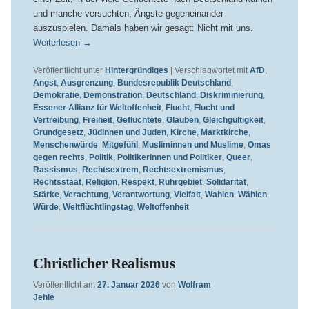
und manche versuchten, Ängste gegeneinander
auszuspielen. Damals haben wir gesagt: Nicht mit uns.
Weiterlesen
→
Veröffentlicht unter
Hintergründiges
|
Verschlagwortet mit
AfD
,
Angst
,
Ausgrenzung
,
Bundesrepublik Deutschland
,
Demokratie
,
Demonstration
,
Deutschland
,
Diskriminierung
,
Essener Allianz für Weltoffenheit
,
Flucht
,
Flucht und
Vertreibung
,
Freiheit
,
Geflüchtete
,
Glauben
,
Gleichgültigkeit
,
Grundgesetz
,
Jüdinnen und Juden
,
Kirche
,
Marktkirche
,
Menschenwürde
,
Mitgefühl
,
Musliminnen und Muslime
,
Omas
gegen rechts
,
Politik
,
Politikerinnen und Politiker
,
Queer
,
Rassismus
,
Rechtsextrem
,
Rechtsextremismus
,
Rechtsstaat
,
Religion
,
Respekt
,
Ruhrgebiet
,
Solidarität
,
Stärke
,
Verachtung
,
Verantwortung
,
Vielfalt
,
Wahlen
,
Wählen
,
Würde
,
Weltflüchtlingstag
,
Weltoffenheit
Christlicher Realismus
Veröffentlicht am
27. Januar 2026
von
Wolfram
Jehle