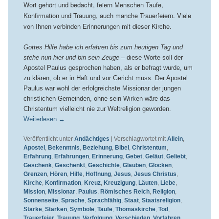
Wort gehört und bedacht, feiern Menschen Taufe,
Konfirmation und Trauung, auch manche Trauerfeiern. Viele
von Ihnen verbinden Erinnerungen mit dieser Kirche.
Gottes Hilfe habe ich erfahren bis zum heutigen Tag und
stehe nun hier und bin sein Zeuge
– diese Worte soll der
Apostel Paulus gesprochen haben, als er befragt wurde, um
zu klären, ob er in Haft und vor Gericht muss. Der Apostel
Paulus war wohl der erfolgreichste Missionar der jungen
christlichen Gemeinden, ohne sein Wirken wäre das
Christentum vielleicht nie zur Weltreligion geworden.
Weiterlesen
→
Veröffentlicht unter
Andächtiges
|
Verschlagwortet mit
Allein
,
Apostel
,
Bekenntnis
,
Beziehung
,
Bibel
,
Christentum
,
Erfahrung
,
Erfahrungen
,
Erinnerung
,
Gebet
,
Geläut
,
Geliebt
,
Geschenk
,
Geschenkt
,
Geschichte
,
Glauben
,
Glocken
,
Grenzen
,
Hören
,
Hilfe
,
Hoffnung
,
Jesus
,
Jesus Christus
,
Kirche
,
Konfirmation
,
Kreuz
,
Kreuzigung
,
Läuten
,
Liebe
,
Mission
,
Missionar
,
Paulus
,
Römisches Reich
,
Religion
,
Sonnenseite
,
Sprache
,
Sprachfähig
,
Staat
,
Staatsreligion
,
Stärke
,
Stärken
,
Symbole
,
Taufe
,
Thomaskirche
,
Tod
,
Trauerfeier
,
Trauung
,
Verfolgung
,
Verschieden
,
Vorfahren
,