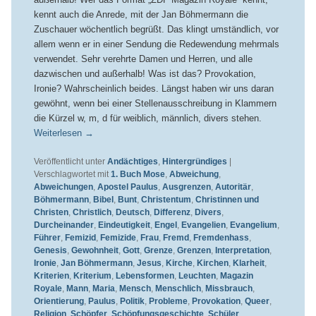
kennt auch die Anrede, mit der Jan Böhmermann die
Zuschauer wöchentlich begrüßt. Das klingt umständlich, vor
allem wenn er in einer Sendung die Redewendung mehrmals
verwendet. Sehr verehrte Damen und Herren, und alle
dazwischen und außerhalb! Was ist das? Provokation,
Ironie? Wahrscheinlich beides. Längst haben wir uns daran
gewöhnt, wenn bei einer Stellenausschreibung in Klammern
die Kürzel w, m, d für weiblich, männlich, divers stehen.
Weiterlesen
→
Veröffentlicht unter
Andächtiges
,
Hintergründiges
|
Verschlagwortet mit
1. Buch Mose
,
Abweichung
,
Abweichungen
,
Apostel Paulus
,
Ausgrenzen
,
Autoritär
,
Böhmermann
,
Bibel
,
Bunt
,
Christentum
,
Christinnen und
Christen
,
Christlich
,
Deutsch
,
Differenz
,
Divers
,
Durcheinander
,
Eindeutigkeit
,
Engel
,
Evangelien
,
Evangelium
,
Führer
,
Femizid
,
Femizide
,
Frau
,
Fremd
,
Fremdenhass
,
Genesis
,
Gewohnheit
,
Gott
,
Grenze
,
Grenzen
,
Interpretation
,
Ironie
,
Jan Böhmermann
,
Jesus
,
Kirche
,
Kirchen
,
Klarheit
,
Kriterien
,
Kriterium
,
Lebensformen
,
Leuchten
,
Magazin
Royale
,
Mann
,
Maria
,
Mensch
,
Menschlich
,
Missbrauch
,
Orientierung
,
Paulus
,
Politik
,
Probleme
,
Provokation
,
Queer
,
Religion
,
Schöpfer
,
Schöpfungsgeschichte
,
Schüler
,