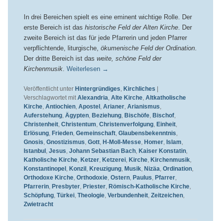
In drei Bereichen spielt es eine eminent wichtige Rolle. Der
erste Bereich ist das
historische Feld der Alten Kirche
. Der
zweite Bereich ist das für jede Pfarrerin und jeden Pfarrer
verpflichtende, liturgische,
ökumenische Feld der Ordination
.
Der dritte Bereich ist das
weite, schöne Feld der
Kirchenmusik
.
Weiterlesen
→
Veröffentlicht unter
Hintergründiges
,
Kirchliches
|
Verschlagwortet mit
Alexandria
,
Alte Kirche
,
Altkatholische
Kirche
,
Antiochien
,
Apostel
,
Arianer
,
Arianismus
,
Auferstehung
,
Ägypten
,
Beziehung
,
Bischöfe
,
Bischof
,
Christenheit
,
Christentum
,
Christenverfolgung
,
Einheit
,
Erlösung
,
Frieden
,
Gemeinschaft
,
Glaubensbekenntnis
,
Gnosis
,
Gnostizismus
,
Gott
,
H-Moll-Messe
,
Homer
,
Islam
,
Istanbul
,
Jesus
,
Johann Sebastian Bach
,
Kaiser Konstatin
,
Katholische Kirche
,
Ketzer
,
Ketzerei
,
Kirche
,
Kirchenmusik
,
Konstantinopel
,
Konzil
,
Kreuzigung
,
Musik
,
Nizäa
,
Ordination
,
Orthodoxe Kirche
,
Orthodoxie
,
Ostern
,
Paulus
,
Pfarrer
,
Pfarrerin
,
Presbyter
,
Priester
,
Römisch-Katholische Kirche
,
Schöpfung
,
Türkei
,
Theologie
,
Verbundenheit
,
Zeitzeichen
,
Zwietracht