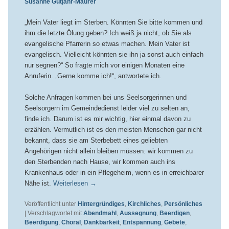
Susanne Gutjahr-Maurer
„Mein Vater liegt im Sterben. Könnten Sie bitte kommen und
ihm die letzte Ölung geben? Ich weiß ja nicht, ob Sie als
evangelische Pfarrerin so etwas machen. Mein Vater ist
evangelisch. Vielleicht könnten sie ihn ja sonst auch einfach
nur segnen?“ So fragte mich vor einigen Monaten eine
Anruferin. „Gerne komme ich!“, antwortete ich.
Solche Anfragen kommen bei uns Seelsorgerinnen und
Seelsorgern im Gemeindedienst leider viel zu selten an,
finde ich. Darum ist es mir wichtig, hier einmal davon zu
erzählen. Vermutlich ist es den meisten Menschen gar nicht
bekannt, dass sie am Sterbebett eines geliebten
Angehörigen nicht allein bleiben müssen: wir kommen zu
den Sterbenden nach Hause, wir kommen auch ins
Krankenhaus oder in ein Pflegeheim, wenn es in erreichbarer
Nähe ist.
Weiterlesen
→
Veröffentlicht unter
Hintergründiges
,
Kirchliches
,
Persönliches
|
Verschlagwortet mit
Abendmahl
,
Aussegnung
,
Beerdigen
,
Beerdigung
,
Choral
,
Dankbarkeit
,
Entspannung
,
Gebete
,