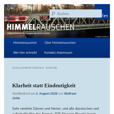
Zum
Zum
Aufgezeichnet von der Evangelischen Kirche in Essen
primären
sekundären
Suchen
Inhalt
Inhalt
springen
springen
Himmelrauschen
Hauptmenü
Himmelrauschen
Über Himmelrauschen
Wer hier schreibt
Kontakt | Impressum
SCHLAGWORTARCHIV:
KIRCHE
Klarheit statt Eindeutigkeit
Veröffentlicht am
2. August 2026
von
Wolfram
Jehle
Sehr verehrte Damen und Herren, und alle dazwischen und
außerhalb! Wer das Format „ZDF Magazin Royale“ kennt,