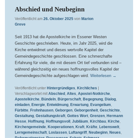
Abschied und Neubeginn
Veröffentlicht am
26. Oktober 2025
von
Marion
Greve
Seit 1913 hat die Apostelkirche im Essener Westen
Geschichte geschrieben. Heute, im Jahr 2025, wird die
Kirche entwidmet und dieses wertvolle Kapitel der
Gemeindegeschichte geschlossen. Eine schmerzhafte
Erfahrung für viele, die mit diesem Ort tief verbunden sind –
während gleichzeitig ein neues hoffnungsvolles Kapitel der
Gemeindegeschichte aufgeschlagen wird.
Weiterlesen
→
Veröffentlicht unter
Hintergründiges
,
Kirchliches
|
Verschlagwortet mit
Abschied
,
Altes
,
Apostel-Notkirche
,
Apostelkirche
,
Bündeln
,
Bürgerschaft
,
Begegnung
,
Dialog
,
einladen
,
Energie
,
Entwidmung
,
Erwartung
,
Evangelium
,
Fürbitte
,
Frohnhausen
,
Geborgen
,
Geborgenheit
,
Geschichte
,
Gestaltung
,
Gestaltungskraft
,
Gottes Wort
,
Grenzen
,
Hermann
Hesse
,
Hoffnung
,
Hoffnungsvoll
,
Jubiläum
,
Kirchbau
,
Kirche
,
Kirchengemeinde
,
Kooperationen
,
Kraft
,
Kräfte
,
Lebenswelt
,
Lerngemeinschaft
,
Loslassen
,
Luftangriff
,
Neubeginn
,
Neues
,