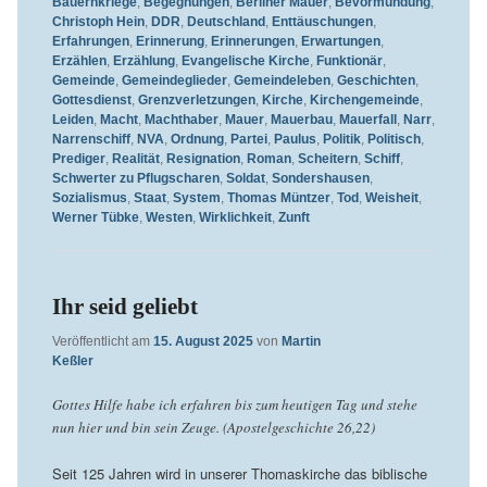
Bauernkriege
,
Begegnungen
,
Berliner Mauer
,
Bevormundung
,
Christoph Hein
,
DDR
,
Deutschland
,
Enttäuschungen
,
Erfahrungen
,
Erinnerung
,
Erinnerungen
,
Erwartungen
,
Erzählen
,
Erzählung
,
Evangelische Kirche
,
Funktionär
,
Gemeinde
,
Gemeindeglieder
,
Gemeindeleben
,
Geschichten
,
Gottesdienst
,
Grenzverletzungen
,
Kirche
,
Kirchengemeinde
,
Leiden
,
Macht
,
Machthaber
,
Mauer
,
Mauerbau
,
Mauerfall
,
Narr
,
Narrenschiff
,
NVA
,
Ordnung
,
Partei
,
Paulus
,
Politik
,
Politisch
,
Prediger
,
Realität
,
Resignation
,
Roman
,
Scheitern
,
Schiff
,
Schwerter zu Pflugscharen
,
Soldat
,
Sondershausen
,
Sozialismus
,
Staat
,
System
,
Thomas Müntzer
,
Tod
,
Weisheit
,
Werner Tübke
,
Westen
,
Wirklichkeit
,
Zunft
Ihr seid geliebt
Veröffentlicht am
15. August 2025
von
Martin
Keßler
Gottes Hilfe habe ich erfahren bis zum heutigen Tag und stehe
nun hier und bin sein Zeuge. (Apostelgeschichte 26,22)
Seit 125 Jahren wird in unserer Thomaskirche das biblische