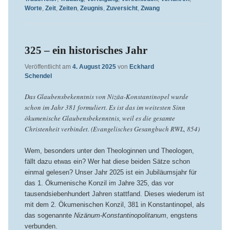
Worte
,
Zeit
,
Zeiten
,
Zeugnis
,
Zuversicht
,
Zwang
325 – ein historisches Jahr
Veröffentlicht am
4. August 2025
von
Eckhard
Schendel
Das Glaubensbekenntnis von Nizäa-Konstantinopel wurde
schon im Jahr 381 formuliert. Es ist das im weitesten Sinn
ökumenische Glaubensbekenntnis, weil es die gesamte
Christenheit verbindet. (Evangelisches Gesangbuch RWL, 854)
Wem, besonders unter den Theologinnen und Theologen,
fällt dazu etwas ein? Wer hat diese beiden Sätze schon
einmal gelesen? Unser Jahr 2025 ist ein Jubiläumsjahr für
das 1. Ökumenische Konzil im Jahre 325, das vor
tausendsiebenhundert Jahren stattfand. Dieses wiederum ist
mit dem 2. Ökumenischen Konzil, 381 in Konstantinopel, als
das sogenannte
Nizänum-Konstantinopolitanum
, engstens
verbunden.