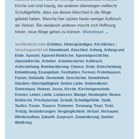
Kirche und sind traurig, bei anderen überwiegen vielleicht
Schuldgefühle, dass sie diesen Abschied in die Wege
geleitet haben. Manche hier spüren heute weniger Aufbruch
als Verlust. Bei wiederum anderen mischt sich Hoffnung
hinein, neue Wege gehen zu können.
Weiterlesen
→
Veröffentlicht unter
Erlebtes
,
Hintergründiges
,
Kirchliches
|
Verschlagwortet mit
Abendmahl
,
Abschied
,
Anfang
,
Anfang und
Ende
,
Apostel
,
Apostel-Notkirche
,
Apostelgeschichte
,
Apostelkirche
,
Arbeiter
,
Arbeiterviertel
,
Aufbruch
,
Auferstehung
,
Bombardierung
,
Chance
,
Ende
,
Entscheidung
,
Entwidmung
,
Evangelium
,
Festhalten
,
Formen
,
Frohnhausen
,
Fusion
,
Gebäude
,
Gemeinde
,
Geschichte
,
Gewohnheit
,
Glauben
,
Gleichgültigkeit
,
Gottes Liebe
,
Gottesdienst
,
Gotteshaus
,
Heimat
,
Jesus
,
Kirche
,
Kirchengemeinde
,
Kosten
,
Leben
,
Liebe
,
Loslassen
,
Mangel
,
Neubeginn
,
Neues
,
Notkirche
,
Presbyterium
,
Schuld
,
Schuldgefühle
,
Taufe
,
Taufen
,
Trauer
,
Trauern
,
Trümmer
,
Trennung
,
Trost
,
Trotz
,
Trotzig
,
Veränderungen
,
Vergänglichkeit
,
Verlust
,
Vertrauen
,
Wiederaufbau
,
Zukunft
,
Zuspruch
,
Zuwanderung
,
Zweiter
Weltkrieg