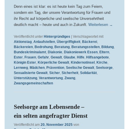
Denn eines ist klar: es ist heute kein Tag zum Feiern,
sondern ein Tag, der unsere Verantwortung für Frauen und
ihr Recht auf körperliche und seelische Unversehrtheit
deutlich macht – heute und auch in Zukunft.
Weiterlesen
→
Veröffentlicht unter
Hintergründiges
|
Verschlagwortet mit
Aktionstag
,
Anlaufstellen
,
Übergriffigkeit
,
Bäckerei
,
Bäckereien
,
Bedrohung
,
Beratung
,
Beratungsstellen
,
Bildung
,
Bundeskriminalamt
,
Diakonie
,
Diakoniewerk Essen
,
Eltern
,
Ester
,
Frauen
,
Gefahr
,
Gewalt
,
Glaube
,
Hilfe
,
Hilfsangebote
,
Königin Ester
,
Körperliche Gewalt
,
Kindernotinsel
,
Kirche
,
Lernweg
,
Mädchen
,
Prävention
,
Seelische Gewalt
,
Seelsorge
,
Sexualisierte Gewalt
,
Sicher
,
Sicherheit
,
Solidarität
,
Unterstützung
,
Verantwortung
,
Zwang
,
Zwangsgemeinschaften
Seelsorge am Lebensende –
ein selten angefragter Dienst
Veröffentlicht am
20. November 2025
von