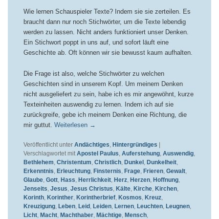
Wie lernen Schauspieler Texte? Indem sie sie zerteilen. Es
braucht dann nur noch Stichwörter, um die Texte lebendig
werden zu lassen. Nicht anders funktioniert unser Denken.
Ein Stichwort poppt in uns auf, und sofort läuft eine
Geschichte ab. Oft können wir sie bewusst kaum aufhalten.
Die Frage ist also, welche Stichwörter zu welchen
Geschichten sind in unserem Kopf. Um meinem Denken
nicht ausgeliefert zu sein, habe ich es mir angewöhnt, kurze
Texteinheiten auswendig zu lernen. Indem ich auf sie
zurückgreife, gebe ich meinem Denken eine Richtung, die
mir guttut.
Weiterlesen
→
Veröffentlicht unter
Andächtiges
,
Hintergründiges
|
Verschlagwortet mit
Apostel Paulus
,
Auferstehung
,
Auswendig
,
Bethlehem
,
Christentum
,
Christlich
,
Dunkel
,
Dunkelheit
,
Erkenntnis
,
Erleuchtung
,
Finsternis
,
Frage
,
Frieren
,
Gewalt
,
Glaube
,
Gott
,
Hass
,
Herrlichkeit
,
Herz
,
Herzen
,
Hoffnung
,
Jenseits
,
Jesus
,
Jesus Christus
,
Kälte
,
Kirche
,
Kirchen
,
Korinth
,
Korinther
,
Korintherbrief
,
Kosmos
,
Kreuz
,
Kreuzigung
,
Leben
,
Leid
,
Leiden
,
Lernen
,
Leuchten
,
Leugnen
,
Licht
,
Macht
,
Machthaber
,
Mächtige
,
Mensch
,