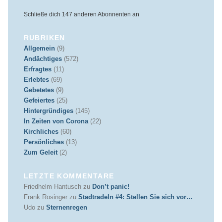
Schließe dich 147 anderen Abonnenten an
RUBRIKEN
Allgemein
(9)
Andächtiges
(572)
Erfragtes
(11)
Erlebtes
(69)
Gebetetes
(9)
Gefeiertes
(25)
Hintergründiges
(145)
In Zeiten von Corona
(22)
Kirchliches
(60)
Persönliches
(13)
Zum Geleit
(2)
LETZTE KOMMENTARE
Friedhelm Hantusch
zu
Don’t panic!
Frank Rosinger
zu
Stadtradeln #4: Stellen Sie sich vor…
Udo
zu
Sternenregen