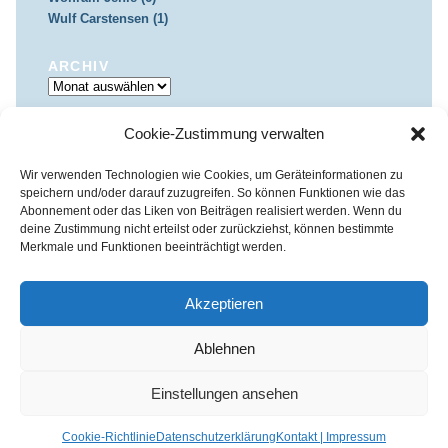
Wulf Carstensen (1)
ARCHIV
Archiv
Cookie-Zustimmung verwalten
IMPRESSUM & DATENSCHUTZ
Impressum
Datenschutz
Wir verwenden Technologien wie Cookies, um Geräteinformationen zu
speichern und/oder darauf zuzugreifen. So können Funktionen wie das
Abonnement oder das Liken von Beiträgen realisiert werden. Wenn du
deine Zustimmung nicht erteilst oder zurückziehst, können bestimmte
Merkmale und Funktionen beeinträchtigt werden.
Kirchenkreis Essen | Referat für Presse- und Öffentlichkeitsarbeit /
Pressestelle
Akzeptieren
Haus der Evangelischen Kirche | III. Hagen 39 / 45127 Essen
Impressum
|
Datenschutz
Ablehnen
Fon 0201 / 22 05-221 | Fax 0201 / 22 05-223 | e-Mail
info@himmelrauschen.de
Einstellungen ansehen
Cookie-Richtlinie
Datenschutzerklärung
Kontakt | Impressum