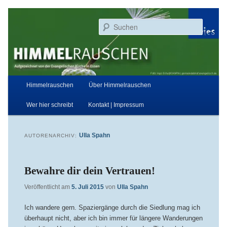
Zum
Zum
Aufgezeichnet von der Evangelischen Kirche in Essen
primären
sekundären
Suchen
Inhalt
Inhalt
springen
springen
Himmelrauschen
Hauptmenü
Himmelrauschen
Über Himmelrauschen
Wer hier schreibt
Kontakt | Impressum
Ulla Spahn
AUTORENARCHIV:
Bewahre dir dein Vertrauen!
Veröffentlicht am
5. Juli 2015
von
Ulla Spahn
Ich wandere gern. Spaziergänge durch die Siedlung mag ich
überhaupt nicht, aber ich bin immer für längere Wanderungen