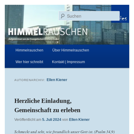
Zum
Zum
Aufgezeichnet von der Evangelischen Kirche in Essen
primären
sekundären
Suchen
Inhalt
Inhalt
springen
springen
Himmelrauschen
Hauptmenü
Himmelrauschen
Über Himmelrauschen
Wer hier schreibt
Kontakt | Impressum
Ellen Kiener
AUTORENARCHIV:
Herzliche Einladung,
Gemeinschaft zu erleben
Veröffentlicht am
5. Juli 2024
von
Ellen Kiener
Schmeckt und seht, wie freundlich unser Gott ist. (Psalm 34,9)