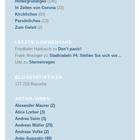
Hintergründiges
(145)
In Zeiten von Corona
(22)
Kirchliches
(60)
Persönliches
(13)
Zum Geleit
(2)
LETZTE KOMMENTARE
Friedhelm Hantusch
zu
Don’t panic!
Frank Rosinger
zu
Stadtradeln #4: Stellen Sie sich vor…
Udo
zu
Sternenregen
BLOGSTATISTIKEN
177.219 Besuche
AUTOR:INNEN
Alexander Maurer (2)
Alice Lorber (3)
Andrea Seim (3)
Andreas Müller (25)
Andreas Volke (2)
Anke Augustin (49)