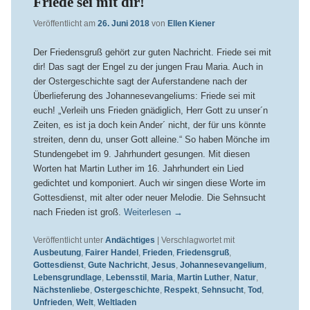
Friede sei mit dir!
Veröffentlicht am
26. Juni 2018
von
Ellen Kiener
Der Friedensgruß gehört zur guten Nachricht. Friede sei mit
dir! Das sagt der Engel zu der jungen Frau Maria. Auch in
der Ostergeschichte sagt der Auferstandene nach der
Überlieferung des Johannesevangeliums: Friede sei mit
euch! „Verleih uns Frieden gnädiglich, Herr Gott zu unser´n
Zeiten, es ist ja doch kein Ander´ nicht, der für uns könnte
streiten, denn du, unser Gott alleine.“ So haben Mönche im
Stundengebet im 9. Jahrhundert gesungen. Mit diesen
Worten hat Martin Luther im 16. Jahrhundert ein Lied
gedichtet und komponiert. Auch wir singen diese Worte im
Gottesdienst, mit alter oder neuer Melodie. Die Sehnsucht
nach Frieden ist groß.
Weiterlesen
→
Veröffentlicht unter
Andächtiges
|
Verschlagwortet mit
Ausbeutung
,
Fairer Handel
,
Frieden
,
Friedensgruß
,
Gottesdienst
,
Gute Nachricht
,
Jesus
,
Johannesevangelium
,
Lebensgrundlage
,
Lebensstil
,
Maria
,
Martin Luther
,
Natur
,
Nächstenliebe
,
Ostergeschichte
,
Respekt
,
Sehnsucht
,
Tod
,
Unfrieden
,
Welt
,
Weltladen