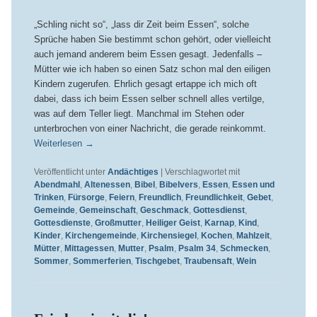
„Schling nicht so“, „lass dir Zeit beim Essen“, solche
Sprüche haben Sie bestimmt schon gehört, oder vielleicht
auch jemand anderem beim Essen gesagt. Jedenfalls –
Mütter wie ich haben so einen Satz schon mal den eiligen
Kindern zugerufen. Ehrlich gesagt ertappe ich mich oft
dabei, dass ich beim Essen selber schnell alles vertilge,
was auf dem Teller liegt. Manchmal im Stehen oder
unterbrochen von einer Nachricht, die gerade reinkommt.
Weiterlesen
→
Veröffentlicht unter
Andächtiges
|
Verschlagwortet mit
Abendmahl
,
Altenessen
,
Bibel
,
Bibelvers
,
Essen
,
Essen und
Trinken
,
Fürsorge
,
Feiern
,
Freundlich
,
Freundlichkeit
,
Gebet
,
Gemeinde
,
Gemeinschaft
,
Geschmack
,
Gottesdienst
,
Gottesdienste
,
Großmutter
,
Heiliger Geist
,
Karnap
,
Kind
,
Kinder
,
Kirchengemeinde
,
Kirchensiegel
,
Kochen
,
Mahlzeit
,
Mütter
,
Mittagessen
,
Mutter
,
Psalm
,
Psalm 34
,
Schmecken
,
Sommer
,
Sommerferien
,
Tischgebet
,
Traubensaft
,
Wein