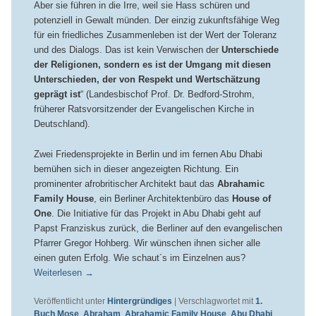
Aber sie führen in die Irre, weil sie Hass schüren und
potenziell in Gewalt münden. Der einzig zukunftsfähige Weg
für ein friedliches Zusammenleben ist der Wert der Toleranz
und des Dialogs. Das ist kein Verwischen der
Unterschiede
der Religionen, sondern es ist
der Umgang mit diesen
Unterschieden, der von Respekt und Wertschätzung
geprägt
ist
“ (Landesbischof Prof. Dr. Bedford-Strohm,
früherer Ratsvorsitzender der Evangelischen Kirche in
Deutschland).
Zwei Friedensprojekte in Berlin und im fernen Abu Dhabi
bemühen sich in dieser angezeigten Richtung. Ein
prominenter afrobritischer Architekt baut das
Abrahamic
Family House
, ein Berliner Architektenbüro das
House of
One
. Die Initiative für das Projekt in Abu Dhabi geht auf
Papst Franziskus zurück, die Berliner auf den evangelischen
Pfarrer Gregor Hohberg. Wir wünschen ihnen sicher alle
einen guten Erfolg. Wie schaut´s im Einzelnen aus?
Weiterlesen
→
Veröffentlicht unter
Hintergründiges
|
Verschlagwortet mit
1.
Buch Mose
,
Abraham
,
Abrahamic Family House
,
Abu Dhabi
,