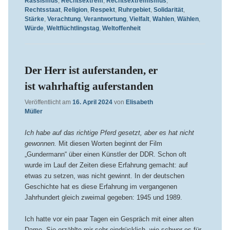
Rassismus
,
Rechtsextrem
,
Rechtsextremismus
,
Rechtsstaat
,
Religion
,
Respekt
,
Ruhrgebiet
,
Solidarität
,
Stärke
,
Verachtung
,
Verantwortung
,
Vielfalt
,
Wahlen
,
Wählen
,
Würde
,
Weltflüchtlingstag
,
Weltoffenheit
Der Herr ist auferstanden, er
ist wahrhaftig auferstanden
Veröffentlicht am
16. April 2024
von
Elisabeth
Müller
Ich habe auf das richtige Pferd gesetzt, aber es hat nicht
gewonnen.
Mit diesen Worten beginnt der Film
„Gundermann“ über einen Künstler der DDR. Schon oft
wurde im Lauf der Zeiten diese Erfahrung gemacht: auf
etwas zu setzen, was nicht gewinnt. In der deutschen
Geschichte hat es diese Erfahrung im vergangenen
Jahrhundert gleich zweimal gegeben: 1945 und 1989.
Ich hatte vor ein paar Tagen ein Gespräch mit einer alten
Dame. Sie erzählte mir sehr eindrücklich, wie schwer es für