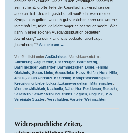
ähnlich der Situation, wie es in den Vereinigten Staaten zu
sein scheint: große Teile der Gesellschaft verachten den
anderen Teil. Und ich gestehe, oft weiß ich, wem meine
Sympathien gelten, wen ich gut verstehen kann und wer mir
rätselhaft ist, mich vielleicht sogar selbst sauer macht. Was
kann in einer solchen Ausgangssituation bedeuten,
„barmherzig“ zu sein? Und was bedeutet überhaupt
„barmherzig“?
Weiterlesen
→
Veröffentlicht unter
Andächtiges
|
Verschlagwortet mit
Ablehnung
,
Argumente
,
Überzeugen
,
Barmherzig
,
Barmherziger Samariter
,
Barmherzigkeit
,
Bibel
,
Fehlbar
,
Gleichnis
,
Gottes Liebe
,
Gottesliebe
,
Hass
,
Helfen
,
Herz
,
Hilfe
,
Jesus
,
Jesus Christus
,
Karfreitag
,
Kompromissfähigkeit
,
Kreuzigung
,
Liebe
,
Lukas
,
Lukasevangelium
,
Mitmenschen
,
Mitmenschlichkeit
,
Nachteile
,
Nähe
,
Not
,
Positionen
,
Respekt
,
Scheitern
,
Schwestern und Brüder
,
Segnen
,
Unglück
,
USA
,
Vereinigte Staaten
,
Verschulden
,
Vorteile
,
Weihnachten
Widersprüchliche Zeiten,