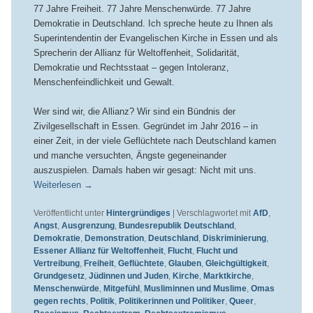
77 Jahre Freiheit. 77 Jahre Menschenwürde. 77 Jahre
Demokratie in Deutschland. Ich spreche heute zu Ihnen als
Superintendentin der Evangelischen Kirche in Essen und als
Sprecherin der Allianz für Weltoffenheit, Solidarität,
Demokratie und Rechtsstaat – gegen Intoleranz,
Menschenfeindlichkeit und Gewalt.
Wer sind wir, die Allianz? Wir sind ein Bündnis der
Zivilgesellschaft in Essen. Gegründet im Jahr 2016 – in
einer Zeit, in der viele Geflüchtete nach Deutschland kamen
und manche versuchten, Ängste gegeneinander
auszuspielen. Damals haben wir gesagt: Nicht mit uns.
Weiterlesen
→
Veröffentlicht unter
Hintergründiges
|
Verschlagwortet mit
AfD
,
Angst
,
Ausgrenzung
,
Bundesrepublik Deutschland
,
Demokratie
,
Demonstration
,
Deutschland
,
Diskriminierung
,
Essener Allianz für Weltoffenheit
,
Flucht
,
Flucht und
Vertreibung
,
Freiheit
,
Geflüchtete
,
Glauben
,
Gleichgültigkeit
,
Grundgesetz
,
Jüdinnen und Juden
,
Kirche
,
Marktkirche
,
Menschenwürde
,
Mitgefühl
,
Musliminnen und Muslime
,
Omas
gegen rechts
,
Politik
,
Politikerinnen und Politiker
,
Queer
,