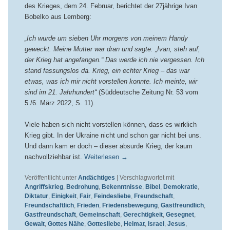
des Krieges, dem 24. Februar, berichtet der 27jährige Ivan
Bobelko aus Lemberg:
„Ich wurde um sieben Uhr morgens von meinem Handy
geweckt. Meine Mutter war dran und sagte: „Ivan, steh auf,
der Krieg hat angefangen.“ Das werde ich nie vergessen. Ich
stand fassungslos da. Krieg, ein echter Krieg – das war
etwas, was ich mir nicht vorstellen konnte. Ich meinte, wir
sind im 21. Jahrhundert“
(Süddeutsche Zeitung Nr. 53 vom
5./6. März 2022, S. 11).
Viele haben sich nicht vorstellen können, dass es wirklich
Krieg gibt. In der Ukraine nicht und schon gar nicht bei uns.
Und dann kam er doch – dieser absurde Krieg, der kaum
nachvollziehbar ist.
Weiterlesen
→
Veröffentlicht unter
Andächtiges
|
Verschlagwortet mit
Angriffskrieg
,
Bedrohung
,
Bekenntnisse
,
Bibel
,
Demokratie
,
Diktatur
,
Einigkeit
,
Fair
,
Feindesliebe
,
Freundschaft
,
Freundschaftlich
,
Frieden
,
Friedensbewegung
,
Gastfreundlich
,
Gastfreundschaft
,
Gemeinschaft
,
Gerechtigkeit
,
Gesegnet
,
Gewalt
,
Gottes Nähe
,
Gottesliebe
,
Heimat
,
Israel
,
Jesus
,