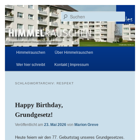
Zum
Zum
Aufgezeichnet von der Evangelischen Kirche in Essen
primären
sekundären
Suchen
Inhalt
Inhalt
springen
springen
Himmelrauschen
Hauptmenü
Himmelrauschen
Über Himmelrauschen
Wer hier schreibt
Kontakt | Impressum
SCHLAGWORTARCHIV:
RESPEKT
Happy Birthday,
Grundgesetz!
Veröffentlicht am
23. Mai 2026
von
Marion Greve
Heute feiern wir den 77. Geburtstag unseres Grundgesetzes.