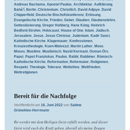
Andreas Nachama
,
Apostel Paulus
,
Architektur
,
Aufklärung
,
Bahá'í
,
Berlin
,
Christentum
,
Christlich
,
David Adjaye
,
David
Chipperfield
,
Deutsche Bischofskonferenz
,
Erlösung
,
Evangelische Kirche
,
Frieden
,
Gebet
,
Glauben
,
Glaubenslehre
,
Gotteslästerung
,
Gregor Hohberg
,
Hans Küng
,
Heinrich
Bedford-Strohm
,
Holocaust
,
House of One
,
Islam
,
Jüdisch
,
Jerusalem
,
Jesus
,
Jesus Christus
,
Judentum
,
Kadir Sanci
,
Katholische Kirche
,
Klagemauer
,
Konfessionen
,
Kreuzestheologie
,
Kuen-Malvezzi
,
Martin Luther
,
Mose
,
Moses
,
Muslime
,
Muslimisch
,
Navid Kermani
,
Osman Örs
,
Papst
,
Papst Franziskus
,
Paulus
,
Rabbi
,
Rabbiner
,
Römisch-
Katholische Kirche
,
Reformation
,
Reformator
,
Religionen
,
Respekt
,
Theologie
,
Toleranz
,
Weltethos
,
Weltfrieden
,
Weltreligionen
Bereit für die Nachfolge
Veröffentlicht am
16. Juni 2022
von
Sabine
Grüneklee-Herrmann
Ihr werdet mit dem Heiligen Geist erfüllt werden, und dieser
Geist wird euch die Kraft geben, überall als meine Zeugen