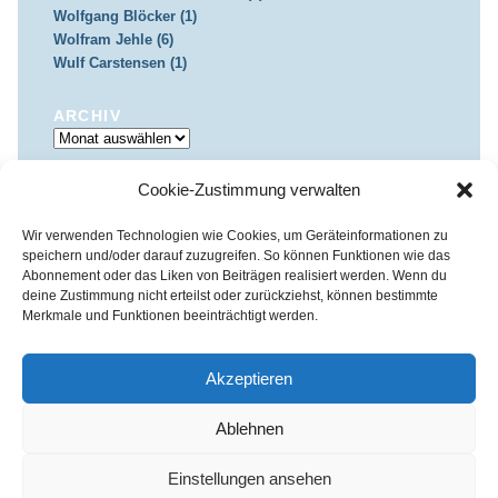
Wolfgang Blöcker (1)
Wolfram Jehle (6)
Wulf Carstensen (1)
ARCHIV
Archiv
Cookie-Zustimmung verwalten
IMPRESSUM & DATENSCHUTZ
Impressum
Datenschutz
Wir verwenden Technologien wie Cookies, um Geräteinformationen zu
speichern und/oder darauf zuzugreifen. So können Funktionen wie das
Abonnement oder das Liken von Beiträgen realisiert werden. Wenn du
deine Zustimmung nicht erteilst oder zurückziehst, können bestimmte
Merkmale und Funktionen beeinträchtigt werden.
Kirchenkreis Essen | Referat für Presse- und Öffentlichkeitsarbeit /
Pressestelle
Akzeptieren
Haus der Evangelischen Kirche | III. Hagen 39 / 45127 Essen
Impressum
|
Datenschutz
Ablehnen
Fon 0201 / 22 05-221 | Fax 0201 / 22 05-223 | e-Mail
info@himmelrauschen.de
Einstellungen ansehen