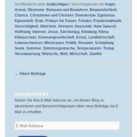
Veröffentlicht unter
Andächtiges
|
Verschlagwortet mit
Angst
,
Armut
,
Ökumene
,
Bebauen und Bewahren
,
Bequemlichkeit
,
Chance
,
Christinnen und Christen
,
Demokratie
,
Egoismus
,
Egozentrik
,
Erde
,
Fridays for Future
,
Frieden
,
Friedensdekade
,
Gerechtigkeit
,
Gleichnis
,
Grenzen
,
Hassrede
,
Hate Speech
,
Hoffnung
,
Internet
,
Jesus
,
Kirchentag
,
Kleidung
,
Klima
,
Klimaschutz
,
Konsumgesellschaft
,
Kreuz
,
Landwirtschaft
,
Lebenschancen
,
Misstrauen
,
Politik
,
Respekt
,
Schöpfung
,
Seele
,
Sommer
,
Stimmungsmache
,
Temperaturen
,
Trump
,
Verantwortung
,
Wünsche
,
Welt
,
Wirtschaft
,
Zweifel
Beitragsnavigation
←
Ältere Beiträge
ABONNEMENT
Geben Sie ihre E-Mail-Adresse an, um diesen Blog zu
abonnieren und Benachrichtigungen über neue Beiträge via E-
Mail zu erhalten.
E-
Mail-
Adresse