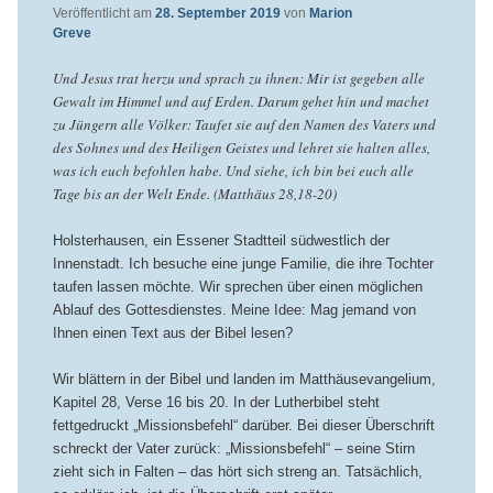
Veröffentlicht am
28. September 2019
von
Marion
Greve
Und Jesus trat herzu und sprach zu ihnen: Mir ist gegeben alle
Gewalt im Himmel und auf Erden. Darum gehet hin und machet
zu Jüngern alle Völker: Taufet sie auf den Namen des Vaters und
des Sohnes und des Heiligen Geistes und lehret sie halten alles,
was ich euch befohlen habe. Und siehe, ich bin bei euch alle
Tage bis an der Welt Ende. (Matthäus 28,18-20)
Holsterhausen, ein Essener Stadtteil südwestlich der
Innenstadt. Ich besuche eine junge Familie, die ihre Tochter
taufen lassen möchte. Wir sprechen über einen möglichen
Ablauf des Gottesdienstes. Meine Idee: Mag jemand von
Ihnen einen Text aus der Bibel lesen?
Wir blättern in der Bibel und landen im Matthäusevangelium,
Kapitel 28, Verse 16 bis 20. In der Lutherbibel steht
fettgedruckt „Missionsbefehl“ darüber. Bei dieser Überschrift
schreckt der Vater zurück: „Missionsbefehl“ – seine Stirn
zieht sich in Falten – das hört sich streng an. Tatsächlich,