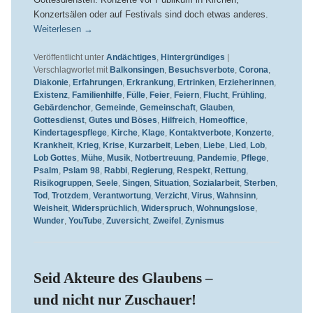
Konzertsälen oder auf Festivals sind doch etwas anderes.
Weiterlesen
→
Veröffentlicht unter
Andächtiges
,
Hintergründiges
|
Verschlagwortet mit
Balkonsingen
,
Besuchsverbote
,
Corona
,
Diakonie
,
Erfahrungen
,
Erkrankung
,
Ertrinken
,
Erzieherinnen
,
Existenz
,
Familienhilfe
,
Fülle
,
Feier
,
Feiern
,
Flucht
,
Frühling
,
Gebärdenchor
,
Gemeinde
,
Gemeinschaft
,
Glauben
,
Gottesdienst
,
Gutes und Böses
,
Hilfreich
,
Homeoffice
,
Kindertagespflege
,
Kirche
,
Klage
,
Kontaktverbote
,
Konzerte
,
Krankheit
,
Krieg
,
Krise
,
Kurzarbeit
,
Leben
,
Liebe
,
Lied
,
Lob
,
Lob Gottes
,
Mühe
,
Musik
,
Notbertreuung
,
Pandemie
,
Pflege
,
Psalm
,
Pslam 98
,
Rabbi
,
Regierung
,
Respekt
,
Rettung
,
Risikogruppen
,
Seele
,
Singen
,
Situation
,
Sozialarbeit
,
Sterben
,
Tod
,
Trotzdem
,
Verantwortung
,
Verzicht
,
Virus
,
Wahnsinn
,
Weisheit
,
Widersprüchlich
,
Widerspruch
,
Wohnungslose
,
Wunder
,
YouTube
,
Zuversicht
,
Zweifel
,
Zynismus
Seid Akteure des Glaubens –
und nicht nur Zuschauer!