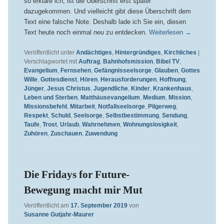
so erkläre ich, ist die Überschrift erst später
dazugekommen. Und vielleicht gibt diese Überschrift dem
Text eine falsche Note. Deshalb lade ich Sie ein, diesen
Text heute noch einmal
neu
zu entdecken.
Weiterlesen
→
Veröffentlicht unter
Andächtiges
,
Hintergründiges
,
Kirchliches
|
Verschlagwortet mit
Auftrag
,
Bahnhofsmission
,
Bibel TV
,
Evangelium
,
Fernsehen
,
Gefängnisseelsorge
,
Glauben
,
Gottes
Wille
,
Gottesdienst
,
Hören
,
Herausforderungen
,
Hoffnung
,
Jünger
,
Jesus Christus
,
Jugendliche
,
Kinder
,
Krankenhaus
,
Leben und Sterben
,
Matthäusevangelium
,
Medium
,
Mission
,
Missionsbefehl
,
Mitarbeit
,
Notfallseelsorge
,
Pilgerweg
,
Respekt
,
Schuld
,
Seelsorge
,
Selbstbestimmung
,
Sendung
,
Taufe
,
Trost
,
Urlaub
,
Wahrnehmen
,
Wohnungslosigkeit
,
Zuhören
,
Zuschauen
,
Zuwendung
Die Fridays for Future-
Bewegung macht mir Mut
Veröffentlicht am
17. September 2019
von
Susanne Gutjahr-Maurer