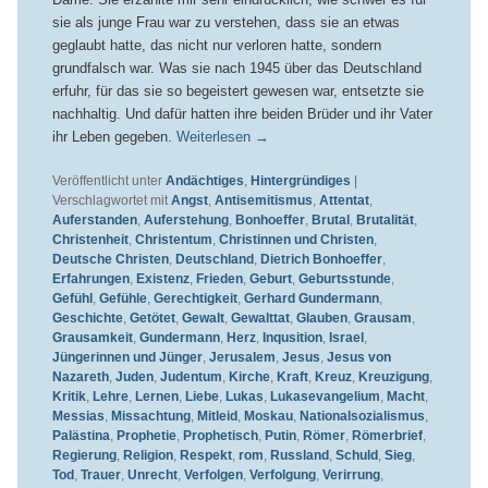
sie als junge Frau war zu verstehen, dass sie an etwas
geglaubt hatte, das nicht nur verloren hatte, sondern
grundfalsch war. Was sie nach 1945 über das Deutschland
erfuhr, für das sie so begeistert gewesen war, entsetzte sie
nachhaltig. Und dafür hatten ihre beiden Brüder und ihr Vater
ihr Leben gegeben.
Weiterlesen
→
Veröffentlicht unter
Andächtiges
,
Hintergründiges
|
Verschlagwortet mit
Angst
,
Antisemitismus
,
Attentat
,
Auferstanden
,
Auferstehung
,
Bonhoeffer
,
Brutal
,
Brutalität
,
Christenheit
,
Christentum
,
Christinnen und Christen
,
Deutsche Christen
,
Deutschland
,
Dietrich Bonhoeffer
,
Erfahrungen
,
Existenz
,
Frieden
,
Geburt
,
Geburtsstunde
,
Gefühl
,
Gefühle
,
Gerechtigkeit
,
Gerhard Gundermann
,
Geschichte
,
Getötet
,
Gewalt
,
Gewalttat
,
Glauben
,
Grausam
,
Grausamkeit
,
Gundermann
,
Herz
,
Inqusition
,
Israel
,
Jüngerinnen und Jünger
,
Jerusalem
,
Jesus
,
Jesus von
Nazareth
,
Juden
,
Judentum
,
Kirche
,
Kraft
,
Kreuz
,
Kreuzigung
,
Kritik
,
Lehre
,
Lernen
,
Liebe
,
Lukas
,
Lukasevangelium
,
Macht
,
Messias
,
Missachtung
,
Mitleid
,
Moskau
,
Nationalsozialismus
,
Palästina
,
Prophetie
,
Prophetisch
,
Putin
,
Römer
,
Römerbrief
,
Regierung
,
Religion
,
Respekt
,
rom
,
Russland
,
Schuld
,
Sieg
,
Tod
,
Trauer
,
Unrecht
,
Verfolgen
,
Verfolgung
,
Verirrung
,