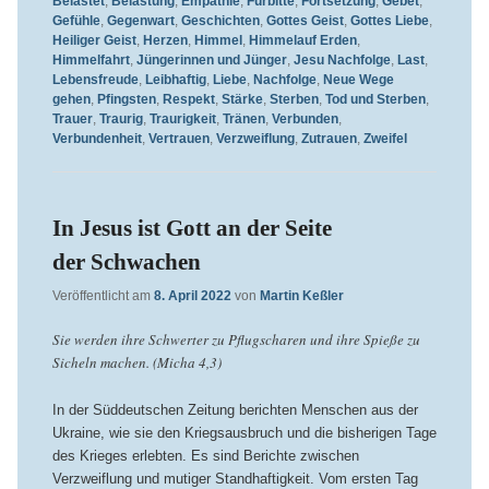
Belastet
,
Belastung
,
Empathie
,
Fürbitte
,
Fortsetzung
,
Gebet
,
Gefühle
,
Gegenwart
,
Geschichten
,
Gottes Geist
,
Gottes Liebe
,
Heiliger Geist
,
Herzen
,
Himmel
,
Himmelauf Erden
,
Himmelfahrt
,
Jüngerinnen und Jünger
,
Jesu Nachfolge
,
Last
,
Lebensfreude
,
Leibhaftig
,
Liebe
,
Nachfolge
,
Neue Wege
gehen
,
Pfingsten
,
Respekt
,
Stärke
,
Sterben
,
Tod und Sterben
,
Trauer
,
Traurig
,
Traurigkeit
,
Tränen
,
Verbunden
,
Verbundenheit
,
Vertrauen
,
Verzweiflung
,
Zutrauen
,
Zweifel
In Jesus ist Gott an der Seite
der Schwachen
Veröffentlicht am
8. April 2022
von
Martin Keßler
Sie werden ihre Schwerter zu Pflugscharen und ihre Spieße zu
Sicheln machen. (Micha 4,3)
In der Süddeutschen Zeitung berichten Menschen aus der
Ukraine, wie sie den Kriegsausbruch und die bisherigen Tage
des Krieges erlebten. Es sind Berichte zwischen
Verzweiflung und mutiger Standhaftigkeit. Vom ersten Tag