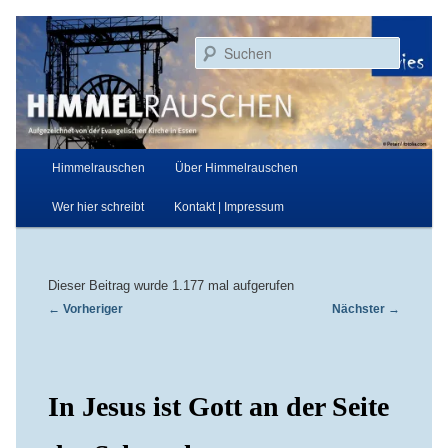
Zum
Aufgezeichnet von der Evangelischen Kirche in Essen
primären
Suchen
Inhalt
springen
Himmelrauschen
Hauptmenü
Himmelrauschen
Über Himmelrauschen
Wer hier schreibt
Kontakt | Impressum
Dieser Beitrag wurde 1.177 mal aufgerufen
Beitragsnavigation
←
Vorheriger
Nächster
→
In Jesus ist Gott an der Seite