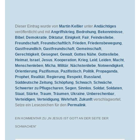
Dieser Eintrag wurde von
Martin Keßler
unter
Andächtiges
veröffentlicht und mit
Angriffskrieg
,
Bedrohung
,
Bekenntnisse
,
Bibel
,
Demokratie
,
Diktatur
,
Einigkeit
,
Fair
,
Feindesliebe
,
Freundschaft
,
Freundschaftlich
,
Frieden
,
Friedensbewegung
,
Gastfreundlich
,
Gastfreundschaft
,
Gemeinschaft
,
Gerechtigkeit
,
Gesegnet
,
Gewalt
,
Gottes Nähe
,
Gottesliebe
,
Heimat
,
Israel
,
Jesus
,
Kooperation
,
Krieg
,
Leid
,
Leiden
,
Macht
,
Menschenleben
,
Micha
,
Militär
,
Nächstenliebe
,
Notwendigkeit
,
Orientierung
,
Pazifismus
,
Pazifistisch
,
Politik
,
Propaganda
,
Prophet
,
Realität
,
Regierung
,
Respekt
,
Russland
,
Süddeutsche Zeitung
,
Schöpfung
,
Schwach
,
Schwäche
,
Schwerter zu Pflugscharen
,
Segen
,
Sinnlos
,
Soldat
,
Soldaten
,
Staat
,
Stärke
,
Traum
,
Träumen
,
Ukraine
,
Unberechenbar
,
Verteidigen
,
Verteidigung
,
Wehrhaft
,
Zukunft
verschlagwortet.
Setze ein Lesezeichen für den
Permalink
.
EIN KOMMENTAR ZU „
IN JESUS IST GOTT AN DER SEITE DER
SCHWACHEN
“