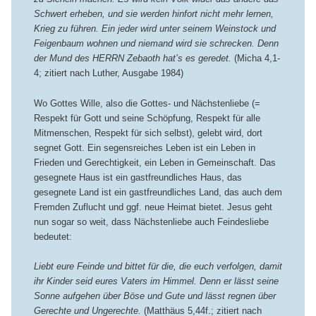
Schwert erheben, und sie werden hinfort nicht mehr lernen,
Krieg zu führen. Ein jeder wird unter seinem Weinstock und
Feigenbaum wohnen und niemand wird sie schrecken. Denn
der Mund des HERRN Zebaoth hat’s es geredet.
(Micha 4,1-
4; zitiert nach Luther, Ausgabe 1984)
Wo Gottes Wille, also die Gottes- und Nächstenliebe (=
Respekt für Gott und seine Schöpfung, Respekt für alle
Mitmenschen, Respekt für sich selbst), gelebt wird, dort
segnet Gott. Ein segensreiches Leben ist ein Leben in
Frieden und Gerechtigkeit, ein Leben in Gemeinschaft. Das
gesegnete Haus ist ein gastfreundliches Haus, das
gesegnete Land ist ein gastfreundliches Land, das auch dem
Fremden Zuflucht und ggf. neue Heimat bietet. Jesus geht
nun sogar so weit, dass Nächstenliebe auch Feindesliebe
bedeutet:
Liebt eure Feinde und bittet für die, die euch verfolgen, damit
ihr Kinder seid eures Vaters im Himmel. Denn er lässt seine
Sonne aufgehen über Böse und Gute und lässt regnen über
Gerechte und Ungerechte.
(Matthäus 5,44f.; zitiert nach