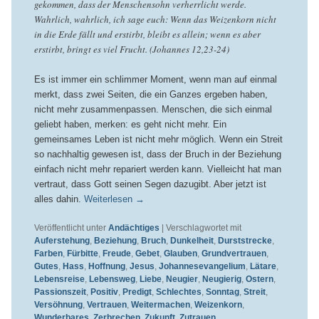
gekommen, dass der Menschensohn verherrlicht werde.
Wahrlich, wahrlich, ich sage euch: Wenn das Weizenkorn nicht
in die Erde fällt und erstirbt, bleibt es allein; wenn es aber
erstirbt, bringt es viel Frucht. (Johannes 12,23-24)
Es ist immer ein schlimmer Moment, wenn man auf einmal
merkt, dass zwei Seiten, die ein Ganzes ergeben haben,
nicht mehr zusammenpassen. Menschen, die sich einmal
geliebt haben, merken: es geht nicht mehr. Ein
gemeinsames Leben ist nicht mehr möglich. Wenn ein Streit
so nachhaltig gewesen ist, dass der Bruch in der Beziehung
einfach nicht mehr repariert werden kann. Vielleicht hat man
vertraut, dass Gott seinen Segen dazugibt. Aber jetzt ist
alles dahin.
Weiterlesen
→
Veröffentlicht unter
Andächtiges
|
Verschlagwortet mit
Auferstehung
,
Beziehung
,
Bruch
,
Dunkelheit
,
Durststrecke
,
Farben
,
Fürbitte
,
Freude
,
Gebet
,
Glauben
,
Grundvertrauen
,
Gutes
,
Hass
,
Hoffnung
,
Jesus
,
Johannesevangelium
,
Lätare
,
Lebensreise
,
Lebensweg
,
Liebe
,
Neugier
,
Neugierig
,
Ostern
,
Passionszeit
,
Positiv
,
Predigt
,
Schlechtes
,
Sonntag
,
Streit
,
Versöhnung
,
Vertrauen
,
Weitermachen
,
Weizenkorn
,
Wunderbares
,
Zerbrechen
,
Zukunft
,
Zutrauen