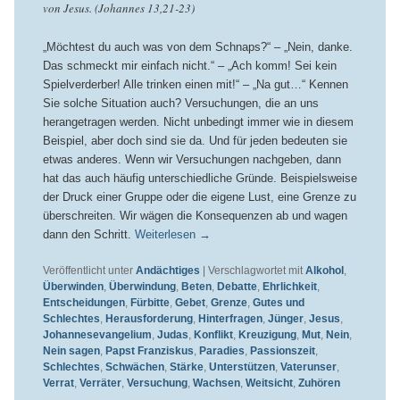
von Jesus. (Johannes 13,21-23)
„Möchtest du auch was von dem Schnaps?“ – „Nein, danke.
Das schmeckt mir einfach nicht.“ – „Ach komm! Sei kein
Spielverderber! Alle trinken einen mit!“ – „Na gut…“ Kennen
Sie solche Situation auch? Versuchungen, die an uns
herangetragen werden. Nicht unbedingt immer wie in diesem
Beispiel, aber doch sind sie da. Und für jeden bedeuten sie
etwas anderes. Wenn wir Versuchungen nachgeben, dann
hat das auch häufig unterschiedliche Gründe. Beispielsweise
der Druck einer Gruppe oder die eigene Lust, eine Grenze zu
überschreiten. Wir wägen die Konsequenzen ab und wagen
dann den Schritt.
Weiterlesen
→
Veröffentlicht unter
Andächtiges
|
Verschlagwortet mit
Alkohol
,
Überwinden
,
Überwindung
,
Beten
,
Debatte
,
Ehrlichkeit
,
Entscheidungen
,
Fürbitte
,
Gebet
,
Grenze
,
Gutes und
Schlechtes
,
Herausforderung
,
Hinterfragen
,
Jünger
,
Jesus
,
Johannesevangelium
,
Judas
,
Konflikt
,
Kreuzigung
,
Mut
,
Nein
,
Nein sagen
,
Papst Franziskus
,
Paradies
,
Passionszeit
,
Schlechtes
,
Schwächen
,
Stärke
,
Unterstützen
,
Vaterunser
,
Verrat
,
Verräter
,
Versuchung
,
Wachsen
,
Weitsicht
,
Zuhören