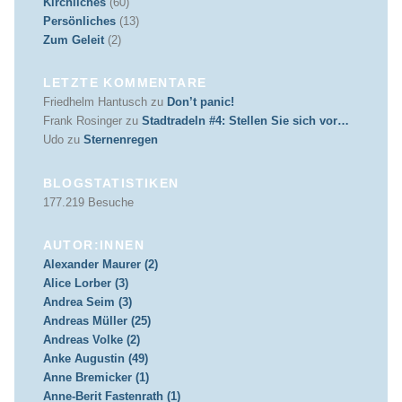
Kirchliches
(60)
Persönliches
(13)
Zum Geleit
(2)
LETZTE KOMMENTARE
Friedhelm Hantusch
zu
Don’t panic!
Frank Rosinger
zu
Stadtradeln #4: Stellen Sie sich vor…
Udo
zu
Sternenregen
BLOGSTATISTIKEN
177.219 Besuche
AUTOR:INNEN
Alexander Maurer (2)
Alice Lorber (3)
Andrea Seim (3)
Andreas Müller (25)
Andreas Volke (2)
Anke Augustin (49)
Anne Bremicker (1)
Anne-Berit Fastenrath (1)