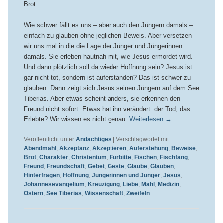
Brot.
Wie schwer fällt es uns – aber auch den Jüngern damals –
einfach zu glauben ohne jeglichen Beweis. Aber versetzen
wir uns mal in die die Lage der Jünger und Jüngerinnen
damals. Sie erleben hautnah mit, wie Jesus ermordet wird.
Und dann plötzlich soll da wieder Hoffnung sein? Jesus ist
gar nicht tot, sondern ist auferstanden? Das ist schwer zu
glauben. Dann zeigt sich Jesus seinen Jüngern auf dem See
Tiberias. Aber etwas scheint anders, sie erkennen den
Freund nicht sofort. Etwas hat ihn verändert: der Tod, das
Erlebte? Wir wissen es nicht genau.
Weiterlesen
→
Veröffentlicht unter
Andächtiges
|
Verschlagwortet mit
Abendmahl
,
Akzeptanz
,
Akzeptieren
,
Auferstehung
,
Beweise
,
Brot
,
Charakter
,
Christentum
,
Fürbitte
,
Fischen
,
Fischfang
,
Freund
,
Freundschaft
,
Gebet
,
Geste
,
Glaube
,
Glauben
,
Hinterfragen
,
Hoffnung
,
Jüngerinnen und Jünger
,
Jesus
,
Johannesevangelium
,
Kreuzigung
,
Liebe
,
Mahl
,
Medizin
,
Ostern
,
See Tiberias
,
Wissenschaft
,
Zweifeln