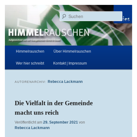
Zum
Zum
Aufgezeichnet von der Evangelischen Kirche in Essen
primären
sekundären
Suchen
Inhalt
Inhalt
springen
springen
Himmelrauschen
Hauptmenü
Himmelrauschen
Über Himmelrauschen
Wer hier schreibt
Kontakt | Impressum
Rebecca Lackmann
AUTORENARCHIV:
Die Vielfalt in der Gemeinde
macht uns reich
Veröffentlicht am
29. September 2021
von
Rebecca Lackmann