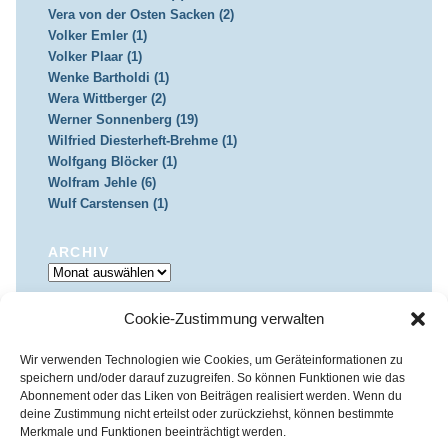
Vera von der Osten Sacken (2)
Volker Emler (1)
Volker Plaar (1)
Wenke Bartholdi (1)
Wera Wittberger (2)
Werner Sonnenberg (19)
Wilfried Diesterheft-Brehme (1)
Wolfgang Blöcker (1)
Wolfram Jehle (6)
Wulf Carstensen (1)
ARCHIV
Archiv
Cookie-Zustimmung verwalten
IMPRESSUM & DATENSCHUTZ
Impressum
Datenschutz
Wir verwenden Technologien wie Cookies, um Geräteinformationen zu
speichern und/oder darauf zuzugreifen. So können Funktionen wie das
Abonnement oder das Liken von Beiträgen realisiert werden. Wenn du
deine Zustimmung nicht erteilst oder zurückziehst, können bestimmte
Merkmale und Funktionen beeinträchtigt werden.
Kirchenkreis Essen | Referat für Presse- und Öffentlichkeitsarbeit /