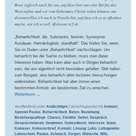
Betet zugleich auch für uns, auf dass Gott uns eine Tür für das
Wort auftue und wir vom Geheimnis Christi reden können, um
dessentwillen ich auch in Fesseln bin, auf dass ich es so offenbar
mache, wie ich es soll. (Kolosser 4,2-4)
„Beharrlichkeit, die. Substantiv, feminin, Synonyme:
Ausdauer, Hartnäckigkeit, standhaft“. Das finden Sie, wenn
Sie im Duden unter „Beharrlichkeit“ nachschlagen. Um
beharrlich bei der Sache zu bleiben, muss man daran
Interesse haben. Man kann aber auch in Dingen beharrlich
sein, die uns eigentlich nicht besonders gefallen: Diät halten
zum Beispiel, also beharrlich allen leckeren Versuchungen
widerstehen. Beharrlichkeit hat aber immer einen
bestimmten Antrieb: ein bestimmtes Ziel zu erreichen.
Weiterlesen
→
Veröffentlicht unter
Andächtiges
|
Verschlagwortet mit
Antwort
,
Apostel Paulus
,
Beharrlichkeit
,
Beten
,
Beziehung
,
Beziehungspflege
,
Chance
,
Fürbitte
,
Gebet
,
Gespräch
,
Gesprächsbereit
,
Gewinnen
,
Gottesdienst
,
Interesse
,
Islam
,
Kolosser
,
Kolosserbrief
,
Kontakt
,
Lösung
,
Lotto
,
Lottogewinn
,
Lottoschein
,
Paulus
,
Schwach
,
Sorgen
,
Wünsche
,
Witz
,