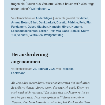
fragen die Frauen aus Vanuatu: Worauf bauen wir? Was trägt
unser Leben?
Weiterlesen
→
Veröffentlicht unter
Andächtiges
|
Verschlagwortet mit
Arbeit
,
Armut
,
Beten
,
Bibel
,
Dankbarkeit
,
Durstig
,
Fürbitte
,
Fels
,
Flut
,
Fundament
,
Gebet
,
Glauben
,
Handeln
,
Hören
,
Hungrig
,
Lebensgeschichten
,
Lernen
,
Port Vila
,
Sand
,
Schule
,
Sturm
,
Tun
,
Vanuatu
,
Vertrauen
,
Weltgebetstag
Herausforderung
angenommen
Veröffentlicht am
23. Februar 2021
von
Rebecca
Lackmann
Als Jesus das gesagt hatte, war er im Innersten tief erschüttert.
Er erklärte ihnen: „Amen, amen, das sage ich euch: Einer von
euch wird mich verraten.“ Da sahen sich die Jünger ratlos an
und fragten sich: „Von wem spricht er?“ Einer von seinen
Jüngern, den Jesus besonders liebte, lag bei Tisch an der Seite