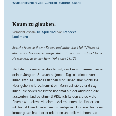
Wunschbrunnen
,
Ziel
,
Zuhören
,
Zuhörer
,
Zwang
Kaum zu glauben!
Veröffentlicht am
18. April 2021
von
Rebecca
Lackmann
Spricht Jesus zu ihnen: Kommt und haltet das Mahl! Niemand
aber unter den Jüngern wagte, ihn zu fragen: Wer bist du? Denn
sie wussten: Es ist der Herr. (Johannes 21,12)
Nachdem Jesus auferstanden ist, zeigt er sich immer wieder
seinen Jüngern. So auch an jenem Tag, als sieben von
ihnen am See Tiberias fischen sind, ihnen aber nichts ins
Netz gehen will. Da kommt ein Mann auf sie zu und sagt
ihnen, sie sollen die Netze nochmal auf der anderen Seite
auswerfen. Und es stimmt! Plötzlich fangen sie so viele
Fische wie selten. Mit einem Mal erkennen die Jünger: das
ist Jesus! Freudig eilen sie ihm entgegen. Und wie Jesus es
immer getan hat, isst er mit ihnen und teilt mit ihnen das