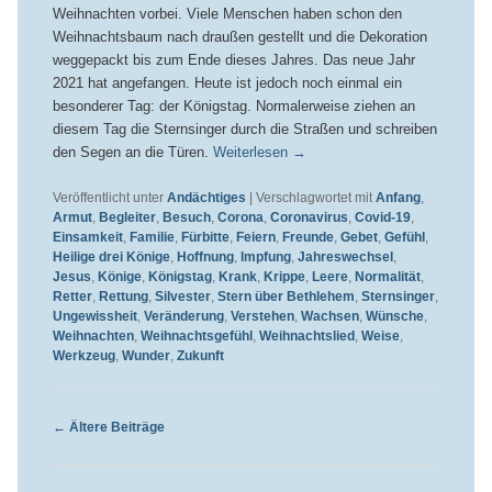
Weihnachten vorbei. Viele Menschen haben schon den
Weihnachtsbaum nach draußen gestellt und die Dekoration
weggepackt bis zum Ende dieses Jahres. Das neue Jahr
2021 hat angefangen. Heute ist jedoch noch einmal ein
besonderer Tag: der Königstag. Normalerweise ziehen an
diesem Tag die Sternsinger durch die Straßen und schreiben
den Segen an die Türen.
Weiterlesen
→
Veröffentlicht unter
Andächtiges
|
Verschlagwortet mit
Anfang
,
Armut
,
Begleiter
,
Besuch
,
Corona
,
Coronavirus
,
Covid-19
,
Einsamkeit
,
Familie
,
Fürbitte
,
Feiern
,
Freunde
,
Gebet
,
Gefühl
,
Heilige drei Könige
,
Hoffnung
,
Impfung
,
Jahreswechsel
,
Jesus
,
Könige
,
Königstag
,
Krank
,
Krippe
,
Leere
,
Normalität
,
Retter
,
Rettung
,
Silvester
,
Stern über Bethlehem
,
Sternsinger
,
Ungewissheit
,
Veränderung
,
Verstehen
,
Wachsen
,
Wünsche
,
Weihnachten
,
Weihnachtsgefühl
,
Weihnachtslied
,
Weise
,
Werkzeug
,
Wunder
,
Zukunft
Beitragsnavigation
←
Ältere Beiträge