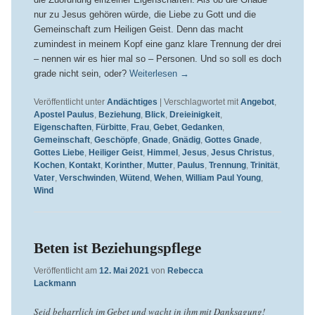
nur zu Jesus gehören würde, die Liebe zu Gott und die
Gemeinschaft zum Heiligen Geist. Denn das macht
zumindest in meinem Kopf eine ganz klare Trennung der drei
– nennen wir es hier mal so – Personen. Und so soll es doch
grade nicht sein, oder?
Weiterlesen
→
Veröffentlicht unter
Andächtiges
|
Verschlagwortet mit
Angebot
,
Apostel Paulus
,
Beziehung
,
Blick
,
Dreieinigkeit
,
Eigenschaften
,
Fürbitte
,
Frau
,
Gebet
,
Gedanken
,
Gemeinschaft
,
Geschöpfe
,
Gnade
,
Gnädig
,
Gottes Gnade
,
Gottes Liebe
,
Heiliger Geist
,
Himmel
,
Jesus
,
Jesus Christus
,
Kochen
,
Kontakt
,
Korinther
,
Mutter
,
Paulus
,
Trennung
,
Trinität
,
Vater
,
Verschwinden
,
Wütend
,
Wehen
,
William Paul Young
,
Wind
Beten ist Beziehungspflege
Veröffentlicht am
12. Mai 2021
von
Rebecca
Lackmann
Seid beharrlich im Gebet und wacht in ihm mit Danksagung!