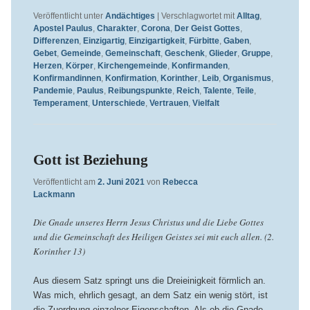
Veröffentlicht unter
Andächtiges
|
Verschlagwortet mit
Alltag
,
Apostel Paulus
,
Charakter
,
Corona
,
Der Geist Gottes
,
Differenzen
,
Einzigartig
,
Einzigartigkeit
,
Fürbitte
,
Gaben
,
Gebet
,
Gemeinde
,
Gemeinschaft
,
Geschenk
,
Glieder
,
Gruppe
,
Herzen
,
Körper
,
Kirchengemeinde
,
Konfirmanden
,
Konfirmandinnen
,
Konfirmation
,
Korinther
,
Leib
,
Organismus
,
Pandemie
,
Paulus
,
Reibungspunkte
,
Reich
,
Talente
,
Teile
,
Temperament
,
Unterschiede
,
Vertrauen
,
Vielfalt
Gott ist Beziehung
Veröffentlicht am
2. Juni 2021
von
Rebecca
Lackmann
Die Gnade unseres Herrn Jesus Christus und die Liebe Gottes
und die Gemeinschaft des Heiligen Geistes sei mit euch allen. (2.
Korinther 13)
Aus diesem Satz springt uns die Dreieinigkeit förmlich an.
Was mich, ehrlich gesagt, an dem Satz ein wenig stört, ist
die Zuordnung einzelner Eigenschaften. Als ob die Gnade