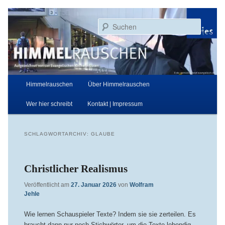
Zum
Zum
Aufgezeichnet von der Evangelischen Kirche in Essen
primären
sekundären
Suchen
Inhalt
Inhalt
springen
springen
Himmelrauschen
Hauptmenü
Himmelrauschen
Über Himmelrauschen
Wer hier schreibt
Kontakt | Impressum
SCHLAGWORTARCHIV:
GLAUBE
Christlicher Realismus
Veröffentlicht am
27. Januar 2026
von
Wolfram
Jehle
Wie lernen Schauspieler Texte? Indem sie sie zerteilen. Es
braucht dann nur noch Stichwörter, um die Texte lebendig