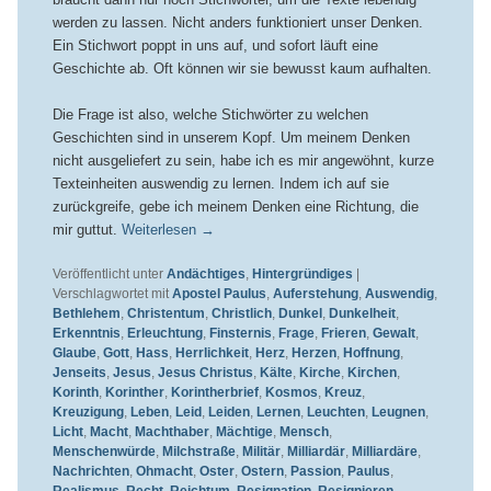
werden zu lassen. Nicht anders funktioniert unser Denken.
Ein Stichwort poppt in uns auf, und sofort läuft eine
Geschichte ab. Oft können wir sie bewusst kaum aufhalten.
Die Frage ist also, welche Stichwörter zu welchen
Geschichten sind in unserem Kopf. Um meinem Denken
nicht ausgeliefert zu sein, habe ich es mir angewöhnt, kurze
Texteinheiten auswendig zu lernen. Indem ich auf sie
zurückgreife, gebe ich meinem Denken eine Richtung, die
mir guttut.
Weiterlesen
→
Veröffentlicht unter
Andächtiges
,
Hintergründiges
|
Verschlagwortet mit
Apostel Paulus
,
Auferstehung
,
Auswendig
,
Bethlehem
,
Christentum
,
Christlich
,
Dunkel
,
Dunkelheit
,
Erkenntnis
,
Erleuchtung
,
Finsternis
,
Frage
,
Frieren
,
Gewalt
,
Glaube
,
Gott
,
Hass
,
Herrlichkeit
,
Herz
,
Herzen
,
Hoffnung
,
Jenseits
,
Jesus
,
Jesus Christus
,
Kälte
,
Kirche
,
Kirchen
,
Korinth
,
Korinther
,
Korintherbrief
,
Kosmos
,
Kreuz
,
Kreuzigung
,
Leben
,
Leid
,
Leiden
,
Lernen
,
Leuchten
,
Leugnen
,
Licht
,
Macht
,
Machthaber
,
Mächtige
,
Mensch
,
Menschenwürde
,
Milchstraße
,
Militär
,
Milliardär
,
Milliardäre
,
Nachrichten
,
Ohmacht
,
Oster
,
Ostern
,
Passion
,
Paulus
,
Realismus
,
Recht
,
Reichtum
,
Resignation
,
Resignieren
,