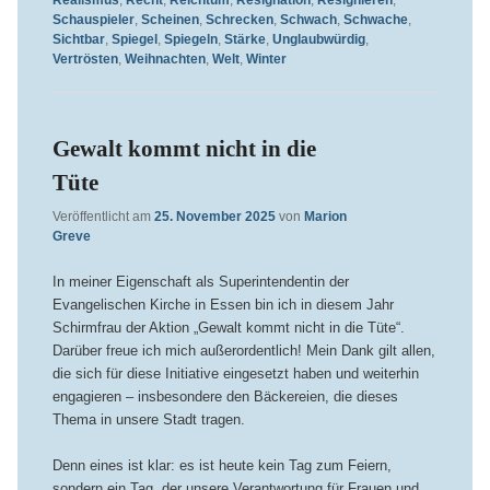
Schauspieler
,
Scheinen
,
Schrecken
,
Schwach
,
Schwache
,
Sichtbar
,
Spiegel
,
Spiegeln
,
Stärke
,
Unglaubwürdig
,
Vertrösten
,
Weihnachten
,
Welt
,
Winter
Gewalt kommt nicht in die
Tüte
Veröffentlicht am
25. November 2025
von
Marion
Greve
In meiner Eigenschaft als Superintendentin der
Evangelischen Kirche in Essen bin ich in diesem Jahr
Schirmfrau der Aktion „Gewalt kommt nicht in die Tüte“.
Darüber freue ich mich außerordentlich! Mein Dank gilt allen,
die sich für diese Initiative eingesetzt haben und weiterhin
engagieren – insbesondere den Bäckereien, die dieses
Thema in unsere Stadt tragen.
Denn eines ist klar: es ist heute kein Tag zum Feiern,
sondern ein Tag, der unsere Verantwortung für Frauen und