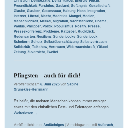
Christlich
,
Demokratie
,
Deniz Yükcel
,
Energie
,
Flucht
,
Freundlichkeit
,
Furchtlos
,
Gauland
,
Gefängnis
,
Gesellschaft
,
Glaube
,
Glauben
,
Gottesstaat
,
Haltung
,
Hass
,
Integration
,
Internet
,
Liberal
,
Macht
,
Machtlos
,
Mangel
,
Medien
,
Menschlichkeit
,
Merkel
,
Migration
,
Nächstenliebe
,
Obama
,
Paulus
,
Philipper
,
Politik
,
Populismus
,
Positiv
,
Presse
,
Pressekonferenz
,
Probleme
,
Ratgeber
,
Rückblick
,
Redensarten
,
Resilienz
,
Sündenböcke
,
Sündenbock
,
Scheitern
,
Schutz
,
Selbstüberschätzung
,
Selbstvertrauen
,
Solidarität
,
Talkshow
,
Vertrauen
,
Widerstandskraft
,
Yükcel
,
Zeitung
,
Zuversicht
,
Zweifel
Pfingsten – auch für dich!
Veröffentlicht am
6. Juni 2025
von
Sabine
Grüneklee-Herrmann
Es heißt, die meisten Menschen können immer weniger
etwas mit den christlichen Fest- und Feiertagen anfangen.
Weiterlesen
→
Veröffentlicht unter
Andächtiges
|
Verschlagwortet mit
Aufbruch
,