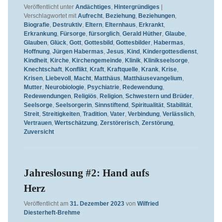
Veröffentlicht unter
Andächtiges
,
Hintergründiges
|
Verschlagwortet mit
Aufrecht
,
Beziehung
,
Beziehungen
,
Biografie
,
Destruktiv
,
Eltern
,
Elternhaus
,
Erkrankt
,
Erkrankung
,
Fürsorge
,
fürsorglich
,
Gerald Hüther
,
Glaube
,
Glauben
,
Glück
,
Gott
,
Gottesbild
,
Gottesbilder
,
Habermas
,
Hoffnung
,
Jürgen Habermas
,
Jesus
,
Kind
,
Kindergottesdienst
,
Kindheit
,
Kirche
,
Kirchengemeinde
,
Klinik
,
Klinikseelsorge
,
Knechtschaft
,
Konflikt
,
Kraft
,
Kraftquelle
,
Krank
,
Krise
,
Krisen
,
Liebevoll
,
Macht
,
Matthäus
,
Matthäusevangelium
,
Mutter
,
Neurobiologie
,
Psychiatrie
,
Redewendung
,
Redewendungen
,
Religiös
,
Religion
,
Schwestern und Brüder
,
Seelsorge
,
Seelsorgerin
,
Sinnstiftend
,
Spiritualität
,
Stabilität
,
Streit
,
Streitigkeiten
,
Tradition
,
Vater
,
Verbindung
,
Verlässlich
,
Vertrauen
,
Wertschätzung
,
Zerstörerisch
,
Zerstörung
,
Zuversicht
Jahreslosung #2: Hand aufs
Herz
Veröffentlicht am
31. Dezember 2023
von
Wilfried
Diesterheft-Brehme