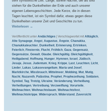
sehr symbolische Zeit. Lange, dunkle Nächte, die als Bild
stehen für die Dunkelheiten der Erde und auch unserer
eigenen Lebensgeschichten. Jede Kerze, die in diesen
Tagen leuchtet, ist ein Symbol dafür, etwas gegen diese
Dunkelheiten unserer Zeit und Geschichte zu tun.
Weiterlesen
→
Veröffentlicht unter
Andächtiges
|
Verschlagwortet mit
Alltäglich
,
Alte Synagoge
,
Angst
,
Augustus
,
Ängste
,
Chanukka
,
Chanukkaleuchter
,
Dunkelheit
,
Erinnerung
,
Ertrinken
,
Feierlich
,
Finsternis
,
Flucht
,
Fröhlich
,
Gaza
,
Gegensatz
,
Gegensätze
,
Gewalt
,
Glaube
,
Gleichgültig
,
Gleichgültigkeit
,
Heiligabend
,
Hoffnung
,
Hunger
,
Hymnen
,
Israel
,
Jüdisch
,
Jesaja
,
Jesus
,
Judentum
,
Krieg
,
Krippe
,
Last
,
Leuchten
,
Licht
,
Lieder
,
Lukas
,
Lukasevangelium
,
Maria und Josef
,
Marktkirche
,
Missbrauch
,
Mittelmeer
,
Mobbing
,
Mut
,
Mutig
,
Nacht
,
Nazareth
,
Palästina
,
Prophet
,
Prophezeihung
,
Soldaten
,
Symbol
,
Tag
,
Trotzig
,
Ukraine
,
Veränderung
,
Verheißung
,
Verheißungen
,
Vertreibung
,
Verzweiflung
,
Vorurteile
,
Weihnachten
,
Weihnachtsbaum
,
Weihnachtsfest
,
Weihnachtskrippe
,
Widerspruch
,
Widerstand
,
Zuversicht