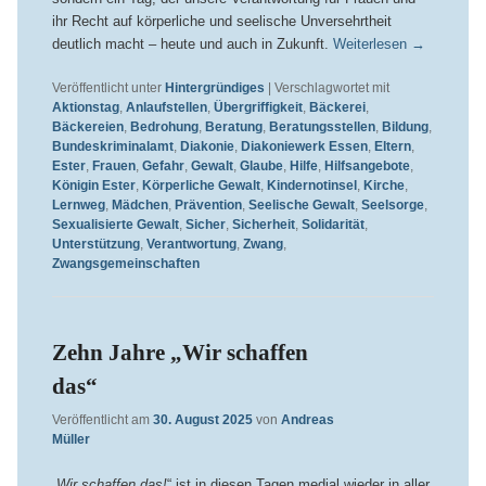
ihr Recht auf körperliche und seelische Unversehrtheit
deutlich macht – heute und auch in Zukunft.
Weiterlesen
→
Veröffentlicht unter
Hintergründiges
|
Verschlagwortet mit
Aktionstag
,
Anlaufstellen
,
Übergriffigkeit
,
Bäckerei
,
Bäckereien
,
Bedrohung
,
Beratung
,
Beratungsstellen
,
Bildung
,
Bundeskriminalamt
,
Diakonie
,
Diakoniewerk Essen
,
Eltern
,
Ester
,
Frauen
,
Gefahr
,
Gewalt
,
Glaube
,
Hilfe
,
Hilfsangebote
,
Königin Ester
,
Körperliche Gewalt
,
Kindernotinsel
,
Kirche
,
Lernweg
,
Mädchen
,
Prävention
,
Seelische Gewalt
,
Seelsorge
,
Sexualisierte Gewalt
,
Sicher
,
Sicherheit
,
Solidarität
,
Unterstützung
,
Verantwortung
,
Zwang
,
Zwangsgemeinschaften
Zehn Jahre „Wir schaffen
das“
Veröffentlicht am
30. August 2025
von
Andreas
Müller
„
Wir schaffen das!
“ ist in diesen Tagen medial wieder in aller