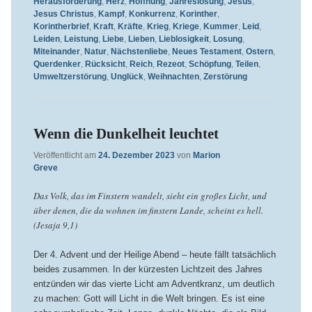
Herausforderung
,
Herz
,
Hoffnung
,
Jahreslosung
,
Jesus
,
Jesus Christus
,
Kampf
,
Konkurrenz
,
Korinther
,
Korintherbrief
,
Kraft
,
Kräfte
,
Krieg
,
Kriege
,
Kummer
,
Leid
,
Leiden
,
Leistung
,
Liebe
,
Lieben
,
Lieblosigkeit
,
Losung
,
Miteinander
,
Natur
,
Nächstenliebe
,
Neues Testament
,
Ostern
,
Querdenker
,
Rücksicht
,
Reich
,
Rezeot
,
Schöpfung
,
Teilen
,
Umweltzerstörung
,
Unglück
,
Weihnachten
,
Zerstörung
Wenn die Dunkelheit leuchtet
Veröffentlicht am
24. Dezember 2023
von
Marion
Greve
Das Volk, das im Finstern wandelt, sieht ein großes Licht, und
über denen, die da wohnen im finstern Lande, scheint es hell.
(Jesaja 9,1)
Der 4. Advent und der Heilige Abend – heute fällt tatsächlich
beides zusammen. In der kürzesten Lichtzeit des Jahres
entzünden wir das vierte Licht am Adventkranz, um deutlich
zu machen: Gott will Licht in die Welt bringen. Es ist eine