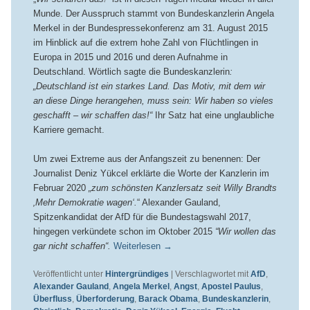
Munde. Der Ausspruch stammt von Bundeskanzlerin Angela
Merkel in der Bundespressekonferenz am 31. August 2015
im Hinblick auf die extrem hohe Zahl von Flüchtlingen in
Europa in 2015 und 2016 und deren Aufnahme in
Deutschland. Wörtlich sagte die Bundeskanzlerin
:
„Deutschland ist ein starkes Land. Das Motiv, mit dem wir
an diese Dinge herangehen, muss sein: Wir haben so vieles
geschafft – wir schaffen das!“
Ihr Satz hat eine unglaubliche
Karriere gemacht.
Um zwei Extreme aus der Anfangszeit zu benennen: Der
Journalist Deniz Yükcel erklärte die Worte der Kanzlerin im
Februar 2020
„zum schönsten Kanzlersatz seit Willy Brandts
‚Mehr Demokratie wagen‘.
“ Alexander Gauland,
Spitzenkandidat der AfD für die Bundestagswahl 2017,
hingegen verkündete schon im Oktober 2015
“Wir wollen das
gar nicht schaffen“.
Weiterlesen
→
Veröffentlicht unter
Hintergründiges
|
Verschlagwortet mit
AfD
,
Alexander Gauland
,
Angela Merkel
,
Angst
,
Apostel Paulus
,
Überfluss
,
Überforderung
,
Barack Obama
,
Bundeskanzlerin
,