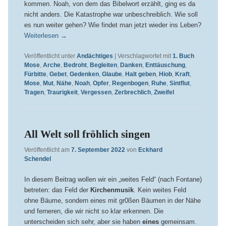
kommen. Noah, von dem das Bibelwort erzählt, ging es da
nicht anders. Die Katastrophe war unbeschreiblich. Wie soll
es nun weiter gehen? Wie findet man jetzt wieder ins Leben?
Weiterlesen
→
Veröffentlicht unter
Andächtiges
|
Verschlagwortet mit
1. Buch
Mose
,
Arche
,
Bedroht
,
Begleiten
,
Danken
,
Enttäuschung
,
Fürbitte
,
Gebet
,
Gedenken
,
Glaube
,
Halt geben
,
Hiob
,
Kraft
,
Mose
,
Mut
,
Nähe
,
Noah
,
Opfer
,
Regenbogen
,
Ruhe
,
Sintflut
,
Tragen
,
Traurigkeit
,
Vergessen
,
Zerbrechlich
,
Zweifel
All Welt soll fröhlich singen
Veröffentlicht am
7. September 2022
von
Eckhard
Schendel
In diesem Beitrag wollen wir ein „weites Feld“ (nach Fontane)
betreten: das Feld der
Kirchenmusik
. Kein weites Feld
ohne Bäume, sondern eines mit gr0ßen Bäumen in der Nähe
und ferneren, die wir nicht so klar erkennen. Die
unterscheiden sich sehr, aber sie haben
eines
gemeinsam.