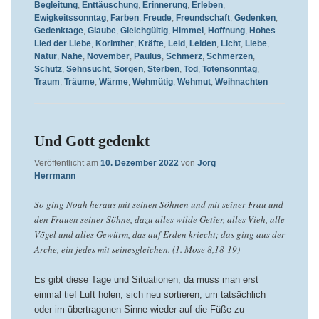
Begleitung
,
Enttäuschung
,
Erinnerung
,
Erleben
,
Ewigkeitssonntag
,
Farben
,
Freude
,
Freundschaft
,
Gedenken
,
Gedenktage
,
Glaube
,
Gleichgültig
,
Himmel
,
Hoffnung
,
Hohes
Lied der Liebe
,
Korinther
,
Kräfte
,
Leid
,
Leiden
,
Licht
,
Liebe
,
Natur
,
Nähe
,
November
,
Paulus
,
Schmerz
,
Schmerzen
,
Schutz
,
Sehnsucht
,
Sorgen
,
Sterben
,
Tod
,
Totensonntag
,
Traum
,
Träume
,
Wärme
,
Wehmütig
,
Wehmut
,
Weihnachten
Und Gott gedenkt
Veröffentlicht am
10. Dezember 2022
von
Jörg
Herrmann
So ging Noah heraus mit seinen Söhnen und mit seiner Frau und
den Frauen seiner Söhne, dazu alles wilde Getier, alles Vieh, alle
Vögel und alles Gewürm, das auf Erden kriecht; das ging aus der
Arche, ein jedes mit seinesgleichen. (1. Mose 8,18-19)
Es gibt diese Tage und Situationen, da muss man erst
einmal tief Luft holen, sich neu sortieren, um tatsächlich
oder im übertragenen Sinne wieder auf die Füße zu