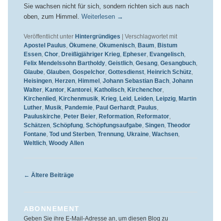
Sie wachsen nicht für sich, sondern richten sich aus nach
oben, zum Himmel.
Weiterlesen
→
Veröffentlicht unter
Hintergründiges
|
Verschlagwortet mit
Apostel Paulus
,
Ökumene
,
Ökumenisch
,
Baum
,
Bistum
Essen
,
Chor
,
Dreißigjähriger Krieg
,
Epheser
,
Evangelisch
,
Felix Mendelssohn Bartholdy
,
Geistlich
,
Gesang
,
Gesangbuch
,
Glaube
,
Glauben
,
Gospelchor
,
Gottesdienst
,
Heinrich Schütz
,
Heisingen
,
Herzen
,
Himmel
,
Johann Sebastian Bach
,
Johann
Walter
,
Kantor
,
Kantorei
,
Katholisch
,
Kirchenchor
,
Kirchenlied
,
Kirchenmusik
,
Krieg
,
Leid
,
Leiden
,
Leipzig
,
Martin
Luther
,
Musik
,
Pandemie
,
Paul Gerhardt
,
Paulus
,
Pauluskirche
,
Peter Beier
,
Reformation
,
Reformator
,
Schätzen
,
Schöpfung
,
Schöpfungsaufgabe
,
Singen
,
Theodor
Fontane
,
Tod und Sterben
,
Trennung
,
Ukraine
,
Wachsen
,
Weltlich
,
Woody Allen
Beitragsnavigation
←
Ältere Beiträge
ABONNEMENT
Geben Sie ihre E-Mail-Adresse an, um diesen Blog zu