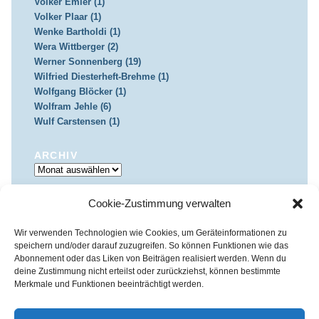
Volker Emler (1)
Volker Plaar (1)
Wenke Bartholdi (1)
Wera Wittberger (2)
Werner Sonnenberg (19)
Wilfried Diesterheft-Brehme (1)
Wolfgang Blöcker (1)
Wolfram Jehle (6)
Wulf Carstensen (1)
ARCHIV
Archiv
Cookie-Zustimmung verwalten
IMPRESSUM & DATENSCHUTZ
Impressum
Datenschutz
Wir verwenden Technologien wie Cookies, um Geräteinformationen zu
speichern und/oder darauf zuzugreifen. So können Funktionen wie das
Abonnement oder das Liken von Beiträgen realisiert werden. Wenn du
deine Zustimmung nicht erteilst oder zurückziehst, können bestimmte
Merkmale und Funktionen beeinträchtigt werden.
Kirchenkreis Essen | Referat für Presse- und Öffentlichkeitsarbeit /
Pressestelle