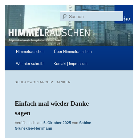
Zum
Zum
Aufgezeichnet von der Evangelischen Kirche in Essen
primären
sekundären
Suchen
Inhalt
Inhalt
springen
springen
Himmelrauschen
Hauptmenü
Himmelrauschen
Über Himmelrauschen
Wer hier schreibt
Kontakt | Impressum
SCHLAGWORTARCHIV:
DANKEN
Einfach mal wieder Danke
sagen
Veröffentlicht am
5. Oktober 2025
von
Sabine
Grüneklee-Herrmann