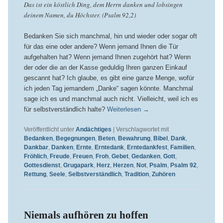
Das ist ein köstlich Ding, dem Herrn danken und lobsingen
deinem Namen, du Höchster. (Psalm 92,2)
Bedanken Sie sich manchmal, hin und wieder oder sogar oft
für das eine oder andere? Wenn jemand Ihnen die Tür
aufgehalten hat? Wenn jemand Ihnen zugehört hat? Wenn
der oder die an der Kasse geduldig Ihren ganzen Einkauf
gescannt hat? Ich glaube, es gibt eine ganze Menge, wofür
ich jeden Tag jemandem „Danke“ sagen könnte. Manchmal
sage ich es und manchmal auch nicht. Vielleicht, weil ich es
für selbstverständlich halte?
Weiterlesen
→
Veröffentlicht unter
Andächtiges
|
Verschlagwortet mit
Bedanken
,
Begegnungen
,
Beten
,
Bewahrung
,
Bibel
,
Dank
,
Dankbar
,
Danken
,
Ernte
,
Erntedank
,
Erntedankfest
,
Familien
,
Fröhlich
,
Freude
,
Freuen
,
Froh
,
Gebet
,
Gedanken
,
Gott
,
Gottesdienst
,
Grugapark
,
Herz
,
Herzen
,
Not
,
Psalm
,
Psalm 92
,
Rettung
,
Seele
,
Selbstverständlich
,
Tradition
,
Zuhören
Niemals aufhören zu hoffen