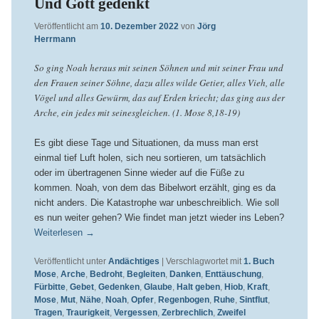
Und Gott gedenkt
Veröffentlicht am
10. Dezember 2022
von
Jörg
Herrmann
So ging Noah heraus mit seinen Söhnen und mit seiner Frau und
den Frauen seiner Söhne, dazu alles wilde Getier, alles Vieh, alle
Vögel und alles Gewürm, das auf Erden kriecht; das ging aus der
Arche, ein jedes mit seinesgleichen. (1. Mose 8,18-19)
Es gibt diese Tage und Situationen, da muss man erst
einmal tief Luft holen, sich neu sortieren, um tatsächlich
oder im übertragenen Sinne wieder auf die Füße zu
kommen. Noah, von dem das Bibelwort erzählt, ging es da
nicht anders. Die Katastrophe war unbeschreiblich. Wie soll
es nun weiter gehen? Wie findet man jetzt wieder ins Leben?
Weiterlesen
→
Veröffentlicht unter
Andächtiges
|
Verschlagwortet mit
1. Buch
Mose
,
Arche
,
Bedroht
,
Begleiten
,
Danken
,
Enttäuschung
,
Fürbitte
,
Gebet
,
Gedenken
,
Glaube
,
Halt geben
,
Hiob
,
Kraft
,
Mose
,
Mut
,
Nähe
,
Noah
,
Opfer
,
Regenbogen
,
Ruhe
,
Sintflut
,
Tragen
,
Traurigkeit
,
Vergessen
,
Zerbrechlich
,
Zweifel