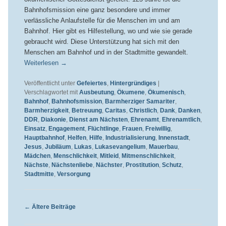
Bahnhofsmission eine ganz besondere und immer
verlässliche Anlaufstelle für die Menschen im und am
Bahnhof. Hier gibt es Hilfestellung, wo und wie sie gerade
gebraucht wird. Diese Unterstützung hat sich mit den
Menschen am Bahnhof und in der Stadtmitte gewandelt.
Weiterlesen
→
Veröffentlicht unter
Gefeiertes
,
Hintergründiges
|
Verschlagwortet mit
Ausbeutung
,
Ökumene
,
Ökumenisch
,
Bahnhof
,
Bahnhofsmission
,
Barmherziger Samariter
,
Barmherzigkeit
,
Betreuung
,
Caritas
,
Christlich
,
Dank
,
Danken
,
DDR
,
Diakonie
,
Dienst am Nächsten
,
Ehrenamt
,
Ehrenamtlich
,
Einsatz
,
Engagement
,
Flüchtlinge
,
Frauen
,
Freiwillig
,
Hauptbahnhof
,
Helfen
,
Hilfe
,
Industrialisierung
,
Innenstadt
,
Jesus
,
Jubiläum
,
Lukas
,
Lukasevangelium
,
Mauerbau
,
Mädchen
,
Menschlichkeit
,
Mitleid
,
Mitmenschlichkeit
,
Nächste
,
Nächstenliebe
,
Nächster
,
Prostitution
,
Schutz
,
Stadtmitte
,
Versorgung
Beitragsnavigation
←
Ältere Beiträge