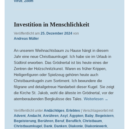
Virus
,
Zoom
Investition in Menschlichkeit
Veröffentlicht am
25. Dezember 2024
von
Andreas Müller
An unserem Weihnachtsbaum zu Hause hängt in diesem
Jahr eine neue Christbaumkugel. Ich habe sie im Urlaub in
Südtirol erworben. Das Grödnertal ist bis heute eines der
Zentren der Holzschnitzkunst. Waren es früher Krippen,
Heiligenfiguren oder Spielzeug gehören heute auch
Christbaumkugeln zum Sortiment. Ich bewundere die
filigrane und detailgetreue Handarbeit dieser Kugel. Sie zeigt
die Kirche St. Jakob, wohl die älteste im Grödnertal, vor der
atemberaubenden Bergkulisse des Tales.
Weiterlesen
→
Veröffentlicht unter
Andächtiges
,
Erlebtes
|
Verschlagwortet mit
Advent
,
Andacht
,
Anrühren
,
Asyl
,
Ägypten
,
Baby
,
Begeistern
,
Begeisterung
,
Berühren
,
Beruf
,
Beruflich
,
Christbaum
,
Christbaumkugel
,
Dank
,
Danken
,
Diakonie
,
Diakoniewerk
,