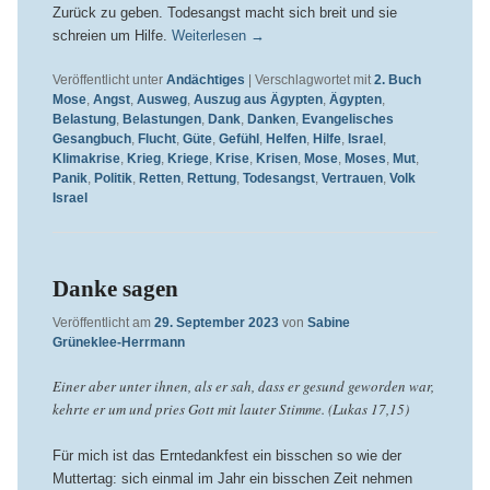
Zurück zu geben. Todesangst macht sich breit und sie
schreien um Hilfe.
Weiterlesen
→
Veröffentlicht unter
Andächtiges
|
Verschlagwortet mit
2. Buch
Mose
,
Angst
,
Ausweg
,
Auszug aus Ägypten
,
Ägypten
,
Belastung
,
Belastungen
,
Dank
,
Danken
,
Evangelisches
Gesangbuch
,
Flucht
,
Güte
,
Gefühl
,
Helfen
,
Hilfe
,
Israel
,
Klimakrise
,
Krieg
,
Kriege
,
Krise
,
Krisen
,
Mose
,
Moses
,
Mut
,
Panik
,
Politik
,
Retten
,
Rettung
,
Todesangst
,
Vertrauen
,
Volk
Israel
Danke sagen
Veröffentlicht am
29. September 2023
von
Sabine
Grüneklee-Herrmann
Einer aber unter ihnen, als er sah, dass er gesund geworden war,
kehrte er um und pries Gott mit lauter Stimme. (Lukas 17,15)
Für mich ist das Erntedankfest ein bisschen so wie der
Muttertag: sich einmal im Jahr ein bisschen Zeit nehmen