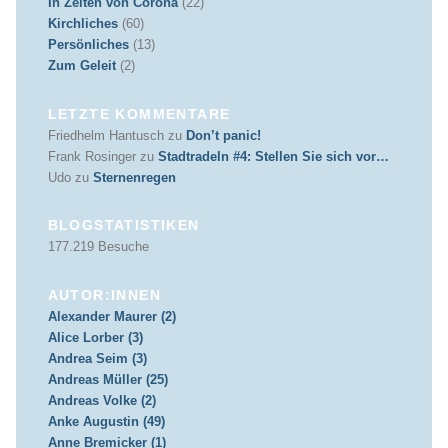
In Zeiten von Corona
(22)
Kirchliches
(60)
Persönliches
(13)
Zum Geleit
(2)
LETZTE KOMMENTARE
Friedhelm Hantusch
zu
Don’t panic!
Frank Rosinger
zu
Stadtradeln #4: Stellen Sie sich vor…
Udo
zu
Sternenregen
BLOGSTATISTIKEN
177.219 Besuche
AUTOR:INNEN
Alexander Maurer (2)
Alice Lorber (3)
Andrea Seim (3)
Andreas Müller (25)
Andreas Volke (2)
Anke Augustin (49)
Anne Bremicker (1)