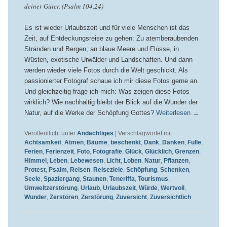
deiner Güter. (Psalm 104,24)
Es ist wieder Urlaubszeit und für viele Menschen ist das
Zeit, auf Entdeckungsreise zu gehen: Zu atemberaubenden
Stränden und Bergen, an blaue Meere und Flüsse, in
Wüsten, exotische Urwälder und Landschaften. Und dann
werden wieder viele Fotos durch die Welt geschickt. Als
passionierter Fotograf schaue ich mir diese Fotos gerne an.
Und gleichzeitig frage ich mich: Was zeigen diese Fotos
wirklich? Wie nachhaltig bleibt der Blick auf die Wunder der
Natur, auf die Werke der Schöpfung Gottes?
Weiterlesen
→
Veröffentlicht unter
Andächtiges
|
Verschlagwortet mit
Achtsamkeit
,
Atmen
,
Bäume
,
beschenkt
,
Dank
,
Danken
,
Fülle
,
Ferien
,
Ferienzeit
,
Foto
,
Fotografie
,
Glück
,
Glücklich
,
Grenzen
,
Himmel
,
Leben
,
Lebewesen
,
Licht
,
Loben
,
Natur
,
Pflanzen
,
Protest
,
Psalm
,
Reisen
,
Reiseziele
,
Schöpfung
,
Schenken
,
Seele
,
Spaziergang
,
Staunen
,
Teneriffa
,
Tourismus
,
Umweltzerstörung
,
Urlaub
,
Urlaubszeit
,
Würde
,
Wertvoll
,
Wunder
,
Zerstören
,
Zerstörung
,
Zuversicht
,
Zuversichtlich