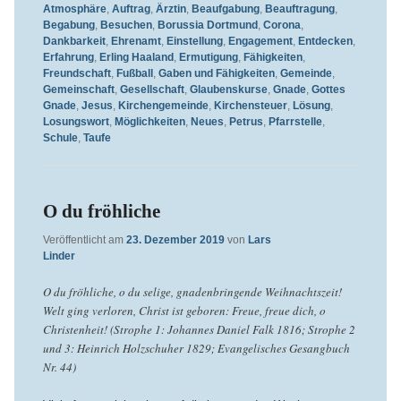
Atmosphäre
,
Auftrag
,
Ärztin
,
Beaufgabung
,
Beauftragung
,
Begabung
,
Besuchen
,
Borussia Dortmund
,
Corona
,
Dankbarkeit
,
Ehrenamt
,
Einstellung
,
Engagement
,
Entdecken
,
Erfahrung
,
Erling Haaland
,
Ermutigung
,
Fähigkeiten
,
Freundschaft
,
Fußball
,
Gaben und Fähigkeiten
,
Gemeinde
,
Gemeinschaft
,
Gesellschaft
,
Glaubenskurse
,
Gnade
,
Gottes
Gnade
,
Jesus
,
Kirchengemeinde
,
Kirchensteuer
,
Lösung
,
Losungswort
,
Möglichkeiten
,
Neues
,
Petrus
,
Pfarrstelle
,
Schule
,
Taufe
O du fröhliche
Veröffentlicht am
23. Dezember 2019
von
Lars
Linder
O du fröhliche, o du selige, gnadenbringende Weihnachtszeit!
Welt ging verloren, Christ ist geboren: Freue, freue dich, o
Christenheit! (Strophe 1: Johannes Daniel Falk 1816; Strophe 2
und 3: Heinrich Holzschuher 1829; Evangelisches Gesangbuch
Nr. 44)