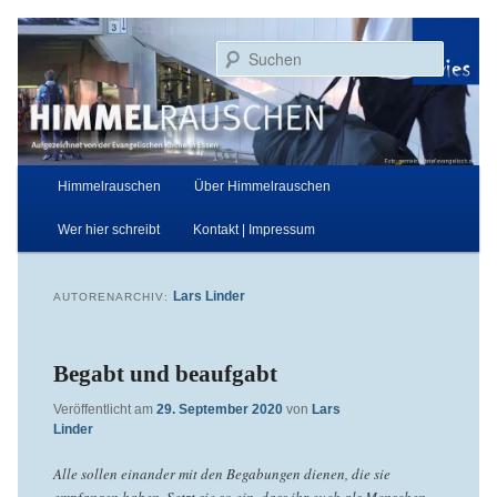
Zum
Zum
Aufgezeichnet von der Evangelischen Kirche in Essen
primären
sekundären
Suchen
Inhalt
Inhalt
springen
springen
Himmelrauschen
Hauptmenü
Himmelrauschen
Über Himmelrauschen
Wer hier schreibt
Kontakt | Impressum
Lars Linder
AUTORENARCHIV:
Begabt und beaufgabt
Veröffentlicht am
29. September 2020
von
Lars
Linder
Alle sollen einander mit den Begabungen dienen, die sie
empfangen haben. Setzt sie so ein, dass ihr euch als Menschen