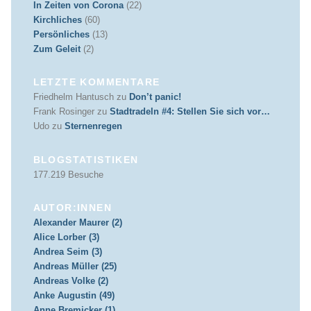
In Zeiten von Corona
(22)
Kirchliches
(60)
Persönliches
(13)
Zum Geleit
(2)
LETZTE KOMMENTARE
Friedhelm Hantusch
zu
Don’t panic!
Frank Rosinger
zu
Stadtradeln #4: Stellen Sie sich vor…
Udo
zu
Sternenregen
BLOGSTATISTIKEN
177.219 Besuche
AUTOR:INNEN
Alexander Maurer (2)
Alice Lorber (3)
Andrea Seim (3)
Andreas Müller (25)
Andreas Volke (2)
Anke Augustin (49)
Anne Bremicker (1)