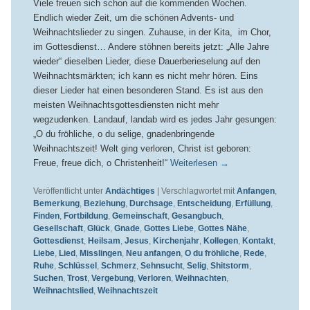
Viele freuen sich schon auf die kommenden Wochen.
Endlich wieder Zeit, um die schönen Advents- und
Weihnachtslieder zu singen. Zuhause, in der Kita, im Chor,
im Gottesdienst… Andere stöhnen bereits jetzt: „Alle Jahre
wieder“ dieselben Lieder, diese Dauerberieselung auf den
Weihnachtsmärkten; ich kann es nicht mehr hören. Eins
dieser Lieder hat einen besonderen Stand. Es ist aus den
meisten Weihnachtsgottesdiensten nicht mehr
wegzudenken. Landauf, landab wird es jedes Jahr gesungen:
„O du fröhliche, o du selige, gnadenbringende
Weihnachtszeit! Welt ging verloren, Christ ist geboren:
Freue, freue dich, o Christenheit!“
Weiterlesen
→
Veröffentlicht unter
Andächtiges
|
Verschlagwortet mit
Anfangen
,
Bemerkung
,
Beziehung
,
Durchsage
,
Entscheidung
,
Erfüllung
,
Finden
,
Fortbildung
,
Gemeinschaft
,
Gesangbuch
,
Gesellschaft
,
Glück
,
Gnade
,
Gottes Liebe
,
Gottes Nähe
,
Gottesdienst
,
Heilsam
,
Jesus
,
Kirchenjahr
,
Kollegen
,
Kontakt
,
Liebe
,
Lied
,
Misslingen
,
Neu anfangen
,
O du fröhliche
,
Rede
,
Ruhe
,
Schlüssel
,
Schmerz
,
Sehnsucht
,
Selig
,
Shitstorm
,
Suchen
,
Trost
,
Vergebung
,
Verloren
,
Weihnachten
,
Weihnachtslied
,
Weihnachtszeit