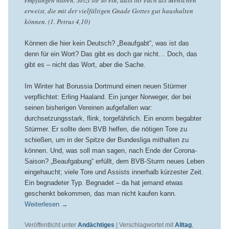
erweist, die mit der vielfältigen Gnade Gottes gut haushalten
können. (1. Petrus 4,10)
Können die hier kein Deutsch? „Beaufgabt“, was ist das
denn für ein Wort? Das gibt es doch gar nicht… Doch, das
gibt es – nicht das Wort, aber die Sache.
Im Winter hat Borussia Dortmund einen neuen Stürmer
verpflichtet: Erling Haaland. Ein junger Norweger, der bei
seinen bisherigen Vereinen aufgefallen war:
durchsetzungsstark, flink, torgefährlich. Ein enorm begabter
Stürmer. Er sollte dem BVB helfen, die nötigen Tore zu
schießen, um in der Spitze der Bundesliga mithalten zu
können. Und, was soll man sagen, nach Ende der Corona-
Saison? „Beaufgabung“ erfüllt, dem BVB-Sturm neues Leben
eingehaucht; viele Tore und Assists innerhalb kürzester Zeit.
Ein begnadeter Typ. Begnadet – da hat jemand etwas
geschenkt bekommen, das man nicht kaufen kann.
Weiterlesen
→
Veröffentlicht unter
Andächtiges
|
Verschlagwortet mit
Alltag
,