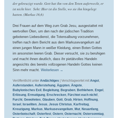
der gekreuzigt wurde. Gott hat ihn von den Toten auferweckt, er
ist nicht hier. Seht: Hier ist die Stelle, wo sie ihn hingelegt
hatten. (Markus 16,6)
Drei Frauen auf dem Weg zum Grab Jesu, ausgestattet mit
wertvollen Ölen, um den nach der jüdischen Tradition
gebotenen Liebesdienst, die Totensalbung vorzunehmen,
treffen nach dem Bericht aus dem Markusevangelium auf
einen jungen Mann in weißer Kleidung, einen Boten Gottes
im ansonsten leeren Grab. Dieser versucht, sie zu beruhigen
und macht ihnen deutlich, dass ihr pietätvolles Handeln
angesichts des bereits vollzogenen Handeln Gottes keinen
Sinn mehr macht.
Weiterlesen
→
Veröffentlicht unter
Andächtiges
|
Verschlagwortet mit
Angst
,
Auferstanden
,
Auferstehung
,
Ägypten
,
Ängste
,
Babylonisches Exil
,
Begleitung
,
Begraben
,
Bethlehem
,
Engel
,
Erlösung
,
Ermutigung
,
Erschrecken
,
Fürchtet euch nicht!
,
Furcht
,
Gewohntes
,
Glauben
,
Gott
,
Grab
,
Hirten
,
Hoffnung
,
Israel
,
Israeliten
,
Jesus
,
Jesus Christus
,
Karfreitag
,
Kreuzigung
,
Markus
,
Markusevangelium
,
Mut
,
Neuanfang
,
Osterbotschaft
,
Osterfest
,
Ostern
,
Osternacht
,
Ostersonntag
,