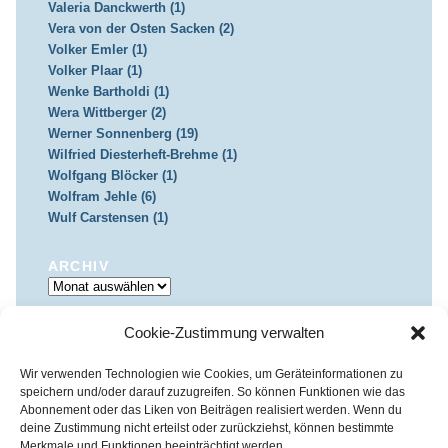
Valeria Danckwerth (1)
Vera von der Osten Sacken (2)
Volker Emler (1)
Volker Plaar (1)
Wenke Bartholdi (1)
Wera Wittberger (2)
Werner Sonnenberg (19)
Wilfried Diesterheft-Brehme (1)
Wolfgang Blöcker (1)
Wolfram Jehle (6)
Wulf Carstensen (1)
ARCHIV
Archiv
Cookie-Zustimmung verwalten
IMPRESSUM & DATENSCHUTZ
Impressum
Datenschutz
Wir verwenden Technologien wie Cookies, um Geräteinformationen zu
speichern und/oder darauf zuzugreifen. So können Funktionen wie das
Abonnement oder das Liken von Beiträgen realisiert werden. Wenn du
deine Zustimmung nicht erteilst oder zurückziehst, können bestimmte
Merkmale und Funktionen beeinträchtigt werden.