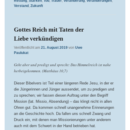
Rettung
,
Stärken
,
Tod
,
Trauer
,
Veränderung
,
Veränderungen
,
Verstand
,
Zukunft
Gottes Reich mit Taten der
Liebe verkündigen
Veröffentlicht am
21. August 2019
von
Uwe
Paulukat
Geht aber und predigt und sprecht: Das Himmelreich ist nahe
herbeigekommen. (Matthäus 10,7)
Dieser Bibelvers ist Teil einer längeren Rede Jesu, in der er
die Jüngerinnen und Jünger aussendet, um zu predigen und
zu sprechen; wir fassen diesen Auftrag unter den Begriff
Mission (lat. Missio, Absendung) – das klingt nicht in allen
Ohren gut. Da kommen schnell unangenehme Erinnerungen
an die Geschichte hoch. Da fallen uns schnell Zwang und
Druck ein, mit denen man Missionierungen unter anderem
auch mit dem Schwert in der Hand betrieben hat.