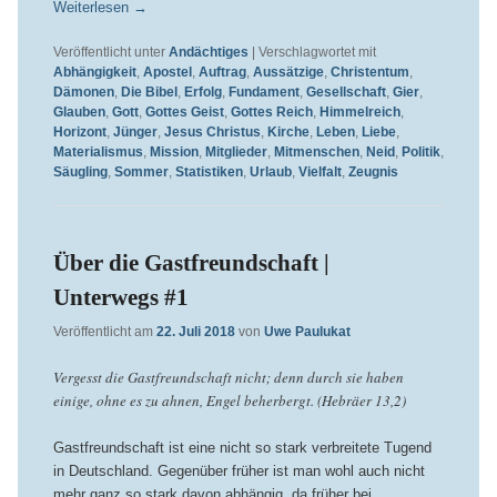
Weiterlesen
→
Veröffentlicht unter
Andächtiges
|
Verschlagwortet mit
Abhängigkeit
,
Apostel
,
Auftrag
,
Aussätzige
,
Christentum
,
Dämonen
,
Die Bibel
,
Erfolg
,
Fundament
,
Gesellschaft
,
Gier
,
Glauben
,
Gott
,
Gottes Geist
,
Gottes Reich
,
Himmelreich
,
Horizont
,
Jünger
,
Jesus Christus
,
Kirche
,
Leben
,
Liebe
,
Materialismus
,
Mission
,
Mitglieder
,
Mitmenschen
,
Neid
,
Politik
,
Säugling
,
Sommer
,
Statistiken
,
Urlaub
,
Vielfalt
,
Zeugnis
Über die Gastfreundschaft |
Unterwegs #1
Veröffentlicht am
22. Juli 2018
von
Uwe Paulukat
Vergesst die Gastfreundschaft nicht; denn durch sie haben
einige, ohne es zu ahnen, Engel beherbergt. (Hebräer 13,2)
Gastfreundschaft ist eine nicht so stark verbreitete Tugend
in Deutschland. Gegenüber früher ist man wohl auch nicht
mehr ganz so stark davon abhängig, da früher bei