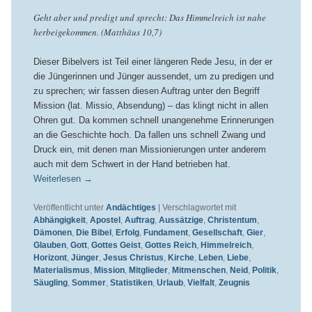
Geht aber und predigt und sprecht: Das Himmelreich ist nahe
herbeigekommen. (Matthäus 10,7)
Dieser Bibelvers ist Teil einer längeren Rede Jesu, in der er
die Jüngerinnen und Jünger aussendet, um zu predigen und
zu sprechen; wir fassen diesen Auftrag unter den Begriff
Mission (lat. Missio, Absendung) – das klingt nicht in allen
Ohren gut. Da kommen schnell unangenehme Erinnerungen
an die Geschichte hoch. Da fallen uns schnell Zwang und
Druck ein, mit denen man Missionierungen unter anderem
auch mit dem Schwert in der Hand betrieben hat.
Weiterlesen
→
Veröffentlicht unter
Andächtiges
|
Verschlagwortet mit
Abhängigkeit
,
Apostel
,
Auftrag
,
Aussätzige
,
Christentum
,
Dämonen
,
Die Bibel
,
Erfolg
,
Fundament
,
Gesellschaft
,
Gier
,
Glauben
,
Gott
,
Gottes Geist
,
Gottes Reich
,
Himmelreich
,
Horizont
,
Jünger
,
Jesus Christus
,
Kirche
,
Leben
,
Liebe
,
Materialismus
,
Mission
,
Mitglieder
,
Mitmenschen
,
Neid
,
Politik
,
Säugling
,
Sommer
,
Statistiken
,
Urlaub
,
Vielfalt
,
Zeugnis