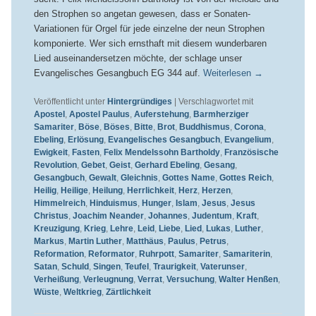
den Strophen so angetan gewesen, dass er Sonaten-
Variationen für Orgel für jede einzelne der neun Strophen
komponierte. Wer sich ernsthaft mit diesem wunderbaren
Lied auseinandersetzen möchte, der schlage unser
Evangelisches Gesangbuch EG 344 auf.
Weiterlesen
→
Veröffentlicht unter
Hintergründiges
|
Verschlagwortet mit
Apostel
,
Apostel Paulus
,
Auferstehung
,
Barmherziger
Samariter
,
Böse
,
Böses
,
Bitte
,
Brot
,
Buddhismus
,
Corona
,
Ebeling
,
Erlösung
,
Evangelisches Gesangbuch
,
Evangelium
,
Ewigkeit
,
Fasten
,
Felix Mendelssohn Bartholdy
,
Französische
Revolution
,
Gebet
,
Geist
,
Gerhard Ebeling
,
Gesang
,
Gesangbuch
,
Gewalt
,
Gleichnis
,
Gottes Name
,
Gottes Reich
,
Heilig
,
Heilige
,
Heilung
,
Herrlichkeit
,
Herz
,
Herzen
,
Himmelreich
,
Hinduismus
,
Hunger
,
Islam
,
Jesus
,
Jesus
Christus
,
Joachim Neander
,
Johannes
,
Judentum
,
Kraft
,
Kreuzigung
,
Krieg
,
Lehre
,
Leid
,
Liebe
,
Lied
,
Lukas
,
Luther
,
Markus
,
Martin Luther
,
Matthäus
,
Paulus
,
Petrus
,
Reformation
,
Reformator
,
Ruhrpott
,
Samariter
,
Samariterin
,
Satan
,
Schuld
,
Singen
,
Teufel
,
Traurigkeit
,
Vaterunser
,
Verheißung
,
Verleugnung
,
Verrat
,
Versuchung
,
Walter Henßen
,
Wüste
,
Weltkrieg
,
Zärtlichkeit