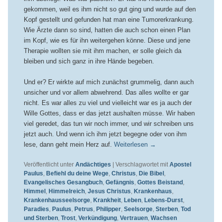
gekommen, weil es ihm nicht so gut ging und wurde auf den
Kopf gestellt und gefunden hat man eine Tumorerkrankung.
Wie Ärzte dann so sind, hatten die auch schon einen Plan
im Kopf, wie es für ihn weitergehen könne. Diese und jene
Therapie wollten sie mit ihm machen, er solle gleich da
bleiben und sich ganz in ihre Hände begeben.
Und er? Er wirkte auf mich zunächst grummelig, dann auch
unsicher und vor allem abwehrend. Das alles wollte er gar
nicht. Es war alles zu viel und vielleicht war es ja auch der
Wille Gottes, dass er das jetzt aushalten müsse. Wir haben
viel geredet, das tun wir noch immer, und wir schreiben uns
jetzt auch. Und wenn ich ihm jetzt begegne oder von ihm
lese, dann geht mein Herz auf.
Weiterlesen
→
Veröffentlicht unter
Andächtiges
|
Verschlagwortet mit
Apostel
Paulus
,
Befiehl du deine Wege
,
Christus
,
Die Bibel
,
Evangelisches Gesangbuch
,
Gefängnis
,
Gottes Beistand
,
Himmel
,
Himmelreich
,
Jesus Christus
,
Krankenhaus
,
Krankenhausseelsorge
,
Krankheit
,
Leben
,
Lebens-Durst
,
Paradies
,
Paulus
,
Petrus
,
Philipper
,
Seelsorge
,
Sterben
,
Tod
und Sterben
,
Trost
,
Verkündigung
,
Vertrauen
,
Wachsen