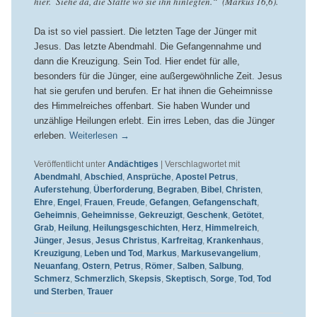
hier. Siehe da, die Stätte wo sie ihn hinlegten.“ (Markus 16,6).
Da ist so viel passiert. Die letzten Tage der Jünger mit
Jesus. Das letzte Abendmahl. Die Gefangennahme und
dann die Kreuzigung. Sein Tod. Hier endet für alle,
besonders für die Jünger, eine außergewöhnliche Zeit. Jesus
hat sie gerufen und berufen. Er hat ihnen die Geheimnisse
des Himmelreiches offenbart. Sie haben Wunder und
unzählige Heilungen erlebt. Ein irres Leben, das die Jünger
erleben.
Weiterlesen
→
Veröffentlicht unter
Andächtiges
|
Verschlagwortet mit
Abendmahl
,
Abschied
,
Ansprüche
,
Apostel Petrus
,
Auferstehung
,
Überforderung
,
Begraben
,
Bibel
,
Christen
,
Ehre
,
Engel
,
Frauen
,
Freude
,
Gefangen
,
Gefangenschaft
,
Geheimnis
,
Geheimnisse
,
Gekreuzigt
,
Geschenk
,
Getötet
,
Grab
,
Heilung
,
Heilungsgeschichten
,
Herz
,
Himmelreich
,
Jünger
,
Jesus
,
Jesus Christus
,
Karfreitag
,
Krankenhaus
,
Kreuzigung
,
Leben und Tod
,
Markus
,
Markusevangelium
,
Neuanfang
,
Ostern
,
Petrus
,
Römer
,
Salben
,
Salbung
,
Schmerz
,
Schmerzlich
,
Skepsis
,
Skeptisch
,
Sorge
,
Tod
,
Tod
und Sterben
,
Trauer