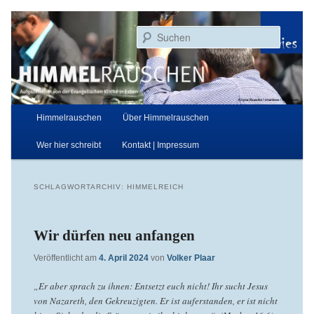
Zum
Zum
Aufgezeichnet von der Evangelischen Kirche in Essen
primären
sekundären
Suchen
Inhalt
Inhalt
springen
springen
Himmelrauschen
Hauptmenü
Himmelrauschen
Über Himmelrauschen
Wer hier schreibt
Kontakt | Impressum
SCHLAGWORTARCHIV:
HIMMELREICH
Wir dürfen neu anfangen
Veröffentlicht am
4. April 2024
von
Volker Plaar
„Er aber sprach zu ihnen: Entsetzt euch nicht! Ihr sucht Jesus
von Nazareth, den Gekreuzigten. Er ist auferstanden, er ist nicht