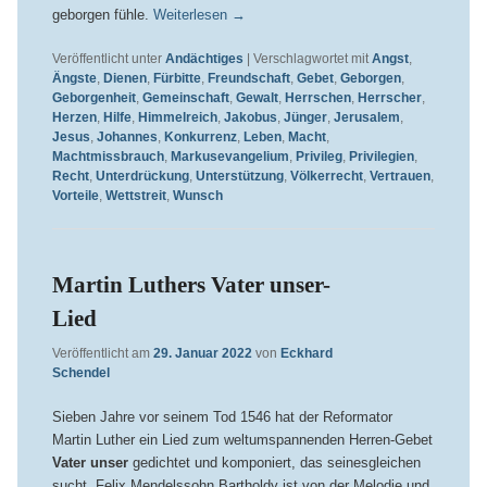
geborgen fühle.
Weiterlesen
→
Veröffentlicht unter
Andächtiges
|
Verschlagwortet mit
Angst
,
Ängste
,
Dienen
,
Fürbitte
,
Freundschaft
,
Gebet
,
Geborgen
,
Geborgenheit
,
Gemeinschaft
,
Gewalt
,
Herrschen
,
Herrscher
,
Herzen
,
Hilfe
,
Himmelreich
,
Jakobus
,
Jünger
,
Jerusalem
,
Jesus
,
Johannes
,
Konkurrenz
,
Leben
,
Macht
,
Machtmissbrauch
,
Markusevangelium
,
Privileg
,
Privilegien
,
Recht
,
Unterdrückung
,
Unterstützung
,
Völkerrecht
,
Vertrauen
,
Vorteile
,
Wettstreit
,
Wunsch
Martin Luthers Vater unser-
Lied
Veröffentlicht am
29. Januar 2022
von
Eckhard
Schendel
Sieben Jahre vor seinem Tod 1546 hat der Reformator
Martin Luther ein Lied zum weltumspannenden Herren-Gebet
Vater unser
gedichtet und komponiert, das seinesgleichen
sucht. Felix Mendelssohn Bartholdy ist von der Melodie und