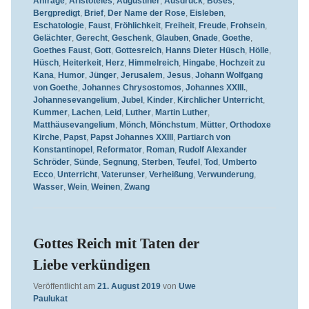
Anfrage
,
Aristoteles
,
Augustiner
,
Ausdruck
,
Böses
,
Bergpredigt
,
Brief
,
Der Name der Rose
,
Eisleben
,
Eschatologie
,
Faust
,
Fröhlichkeit
,
Freiheit
,
Freude
,
Frohsein
,
Gelächter
,
Gerecht
,
Geschenk
,
Glauben
,
Gnade
,
Goethe
,
Goethes Faust
,
Gott
,
Gottesreich
,
Hanns Dieter Hüsch
,
Hölle
,
Hüsch
,
Heiterkeit
,
Herz
,
Himmelreich
,
Hingabe
,
Hochzeit zu
Kana
,
Humor
,
Jünger
,
Jerusalem
,
Jesus
,
Johann Wolfgang
von Goethe
,
Johannes Chrysostomos
,
Johannes XXIII.
,
Johannesevangelium
,
Jubel
,
Kinder
,
Kirchlicher Unterricht
,
Kummer
,
Lachen
,
Leid
,
Luther
,
Martin Luther
,
Matthäusevangelium
,
Mönch
,
Mönchstum
,
Mütter
,
Orthodoxe
Kirche
,
Papst
,
Papst Johannes XXIII
,
Partiarch von
Konstantinopel
,
Reformator
,
Roman
,
Rudolf Alexander
Schröder
,
Sünde
,
Segnung
,
Sterben
,
Teufel
,
Tod
,
Umberto
Ecco
,
Unterricht
,
Vaterunser
,
Verheißung
,
Verwunderung
,
Wasser
,
Wein
,
Weinen
,
Zwang
Gottes Reich mit Taten der
Liebe verkündigen
Veröffentlicht am
21. August 2019
von
Uwe
Paulukat