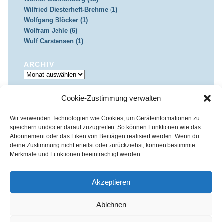
Wilfried Diesterheft-Brehme (1)
Wolfgang Blöcker (1)
Wolfram Jehle (6)
Wulf Carstensen (1)
ARCHIV
Archiv
Cookie-Zustimmung verwalten
IMPRESSUM & DATENSCHUTZ
Impressum
Datenschutz
Wir verwenden Technologien wie Cookies, um Geräteinformationen zu
speichern und/oder darauf zuzugreifen. So können Funktionen wie das
Abonnement oder das Liken von Beiträgen realisiert werden. Wenn du
deine Zustimmung nicht erteilst oder zurückziehst, können bestimmte
Merkmale und Funktionen beeinträchtigt werden.
Kirchenkreis Essen | Referat für Presse- und Öffentlichkeitsarbeit /
Pressestelle
Akzeptieren
Haus der Evangelischen Kirche | III. Hagen 39 / 45127 Essen
Impressum
|
Datenschutz
Ablehnen
Fon 0201 / 22 05-221 | Fax 0201 / 22 05-223 | e-Mail
info@himmelrauschen.de