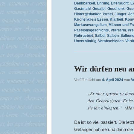
Dankbarkeit
,
Ehrung
,
Eifersucht
,
Ev
Gastmahl
,
Gesalbt
,
Geschenk
,
Ges
Hintergedanken
,
Israel
,
Jünger
,
Je
Kirchenkreis Essen
,
Klarheit
,
Konv
Markusevangelium
,
Männer und Fr
Passionsgeschichte
,
Pfarrerin
,
Pre
Ruhrgebiet
,
Salböl
,
Salben
,
Salbun
Unvernünftig
,
Verabschieden
,
Verd
Wir dürfen neu a
Veröffentlicht am
4. April 2024
von
V
„Er aber sprach zu ihnen
den Gekreuzigten. Er ist 
sie ihn hinlegten.“ (Mar
Da ist so viel passiert. Die l
Gefangennahme und dann die Kr