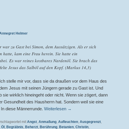
Annegret Helmer
r war zu Gast bei Simon, dem Aussätzigen. Als er sich
 hatte, kam eine Frau herein. Sie hatte ein
abei. Es war reines kostbares Nardenöl. Sie brach das
elte Jesus das Salböl auf den Kopf. (Markus 14,3)
“ Ich stelle mir vor, dass sie da draußen vor dem Haus des
 dem Jesus mit seinen Jüngern gerade zu Gast ist. Und
 sie wirklich hineingeht oder nicht. Wenn sie zögert, dann
der Gesundheit des Hausherrn hat. Sondern weil sie eine
t. In diese Männerrunde.
Weiterlesen
→
rschlagwortet mit
Angst
,
Anmaßung
,
Aufleuchten
,
Ausgegrenzt
,
,
Öl
,
Begräbnis
,
Beherzt
,
Berührung
,
Betanien
,
Christin
,