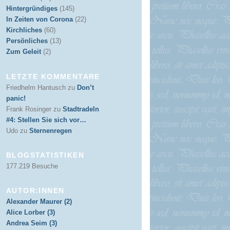
Hintergründiges
(145)
In Zeiten von Corona
(22)
Kirchliches
(60)
Persönliches
(13)
Zum Geleit
(2)
LETZTE KOMMENTARE
Friedhelm Hantusch
zu
Don’t
panic!
Frank Rosinger
zu
Stadtradeln
#4: Stellen Sie sich vor…
Udo
zu
Sternenregen
BLOGSTATISTIKEN
177.219 Besuche
AUTOR:INNEN
Alexander Maurer (2)
Alice Lorber (3)
Andrea Seim (3)