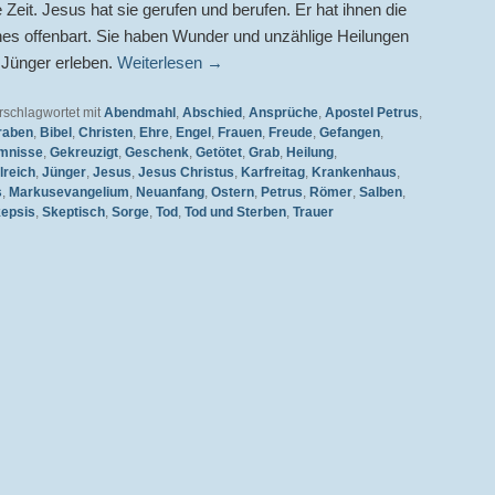
Zeit. Jesus hat sie gerufen und berufen. Er hat ihnen die
s offenbart. Sie haben Wunder und unzählige Heilungen
e Jünger erleben.
Weiterlesen
→
rschlagwortet mit
Abendmahl
,
Abschied
,
Ansprüche
,
Apostel Petrus
,
raben
,
Bibel
,
Christen
,
Ehre
,
Engel
,
Frauen
,
Freude
,
Gefangen
,
mnisse
,
Gekreuzigt
,
Geschenk
,
Getötet
,
Grab
,
Heilung
,
reich
,
Jünger
,
Jesus
,
Jesus Christus
,
Karfreitag
,
Krankenhaus
,
s
,
Markusevangelium
,
Neuanfang
,
Ostern
,
Petrus
,
Römer
,
Salben
,
epsis
,
Skeptisch
,
Sorge
,
Tod
,
Tod und Sterben
,
Trauer