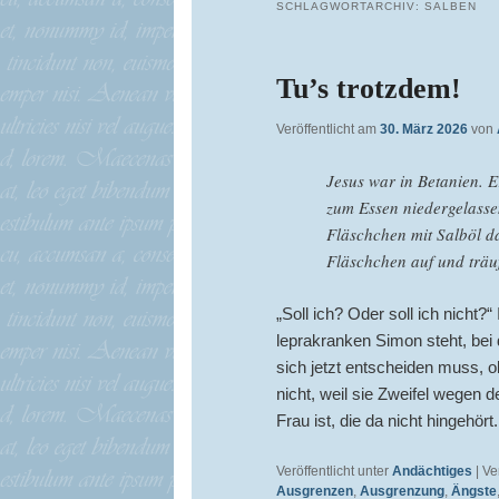
SCHLAGWORTARCHIV:
SALBEN
Tu’s trotzdem!
Veröffentlicht am
30. März 2026
von
Jesus war in Betanien. E
zum Essen niedergelassen
Fläschchen mit Salböl d
Fläschchen auf und träuf
„Soll ich? Oder soll ich nicht?
leprakranken Simon steht, bei
sich jetzt entscheiden muss, ob
nicht, weil sie Zweifel wegen 
Frau ist, die da nicht hingehör
Veröffentlicht unter
Andächtiges
|
Ve
Ausgrenzen
,
Ausgrenzung
,
Ängste