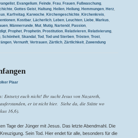
angelist
,
Evangelium
,
Feinde
,
Frau
,
Frauen
,
Fußwaschung
,
chichte
,
Gottes Geist
,
Haltung
,
Heilen
,
Heilung
,
Hemmungen
,
Herz
,
sus
,
Karfreitag
,
Karwoche
,
Kirchengeschichte
,
Kirchenkreis
,
entionen
,
Kostbar
,
Lächerlich
,
Leben
,
Leuchten
,
Liebe
,
Markus
,
auen
,
Männerrunde
,
Mut
,
Mutig
,
Nartenöl
,
Passion
,
digt
,
Prophet
,
Prophetin
,
Prostitution
,
Relativieren
,
Relativierung
,
g
,
Schönheit
,
Skandal
,
Tod
,
Tod und Sterben
,
Trösten
,
Trost
,
rängen
,
Vernunft
,
Vertrauen
,
Zärtlich
,
Zärtlichkeit
,
Zuwendung
nfangen
olker Plaar
: Entsetzt euch nicht! Ihr sucht Jesus von Nazareth,
auferstanden, er ist nicht hier. Siehe da, die Stätte wo
kus 16,6).
etzten Tage der Jünger mit Jesus. Das letzte Abendmahl. Die
euzigung. Sein Tod. Hier endet für alle, besonders für die