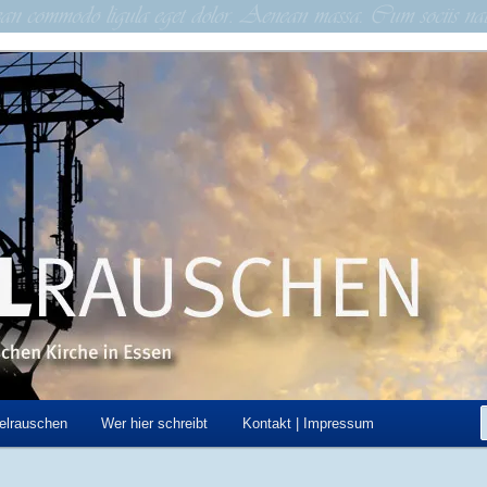
schen Kirche in Essen
hen
elrauschen
Wer hier schreibt
Kontakt | Impressum