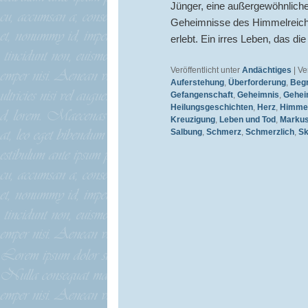
Jünger, eine außergewöhnliche 
Geheimnisse des Himmelreiche
erlebt. Ein irres Leben, das di
Veröffentlicht unter
Andächtiges
|
Ve
Auferstehung
,
Überforderung
,
Beg
Gefangenschaft
,
Geheimnis
,
Gehei
Heilungsgeschichten
,
Herz
,
Himmel
Kreuzigung
,
Leben und Tod
,
Marku
Salbung
,
Schmerz
,
Schmerzlich
,
Sk