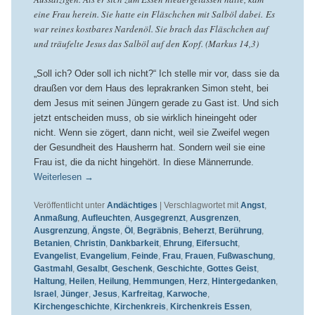
eine Frau herein. Sie hatte ein Fläschchen mit Salböl dabei. Es
war reines kostbares Nardenöl. Sie brach das Fläschchen auf
und träufelte Jesus das Salböl auf den Kopf. (Markus 14,3)
„Soll ich? Oder soll ich nicht?“ Ich stelle mir vor, dass sie da
draußen vor dem Haus des leprakranken Simon steht, bei
dem Jesus mit seinen Jüngern gerade zu Gast ist. Und sich
jetzt entscheiden muss, ob sie wirklich hineingeht oder
nicht. Wenn sie zögert, dann nicht, weil sie Zweifel wegen
der Gesundheit des Hausherrn hat. Sondern weil sie eine
Frau ist, die da nicht hingehört. In diese Männerrunde.
Weiterlesen
→
Veröffentlicht unter
Andächtiges
|
Verschlagwortet mit
Angst
,
Anmaßung
,
Aufleuchten
,
Ausgegrenzt
,
Ausgrenzen
,
Ausgrenzung
,
Ängste
,
Öl
,
Begräbnis
,
Beherzt
,
Berührung
,
Betanien
,
Christin
,
Dankbarkeit
,
Ehrung
,
Eifersucht
,
Evangelist
,
Evangelium
,
Feinde
,
Frau
,
Frauen
,
Fußwaschung
,
Gastmahl
,
Gesalbt
,
Geschenk
,
Geschichte
,
Gottes Geist
,
Haltung
,
Heilen
,
Heilung
,
Hemmungen
,
Herz
,
Hintergedanken
,
Israel
,
Jünger
,
Jesus
,
Karfreitag
,
Karwoche
,
Kirchengeschichte
,
Kirchenkreis
,
Kirchenkreis Essen
,