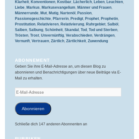
Klarheit
,
Konventionen
,
Kostbar
,
Lächerlich
,
Leben
,
Leuchten
,
Liebe
,
Markus
,
Markusevangelium
,
Männer und Frauen
,
Männerrunde
,
Mut
,
Mutig
,
Nartenöl
,
Passion
,
Passionsgeschichte
,
Pfarrerin
,
Predigt
,
Prophet
,
Prophetin
,
Prostitution
,
Relativieren
,
Relativierung
,
Ruhrgebiet
,
Salböl
,
Salben
,
Salbung
,
Schönheit
,
Skandal
,
Tod
,
Tod und Sterben
,
Trösten
,
Trost
,
Unvernünftig
,
Verabschieden
,
Verdrängen
,
Vernunft
,
Vertrauen
,
Zärtlich
,
Zärtlichkeit
,
Zuwendung
ABONNEMENT
Geben Sie ihre E-Mail-Adresse an, um diesen Blog zu
abonnieren und Benachrichtigungen über neue Beiträge via E-
Mail zu erhalten.
E-
Mail-
Adresse
Abonnieren
Schließe dich 147 anderen Abonnenten an
RUBRIKEN