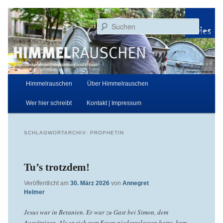
Zum
Zum
Aufgezeichnet von der Evangelischen Kirche in Essen
primären
sekundären
Suchen
Inhalt
Inhalt
springen
springen
Himmelrauschen
Hauptmenü
Himmelrauschen
Über Himmelrauschen
Wer hier schreibt
Kontakt | Impressum
SCHLAGWORTARCHIV:
PROPHETIN
Tu’s trotzdem!
Veröffentlicht am
30. März 2026
von
Annegret
Helmer
Jesus war in Betanien. Er war zu Gast bei Simon, dem
Aussätzigen. Als er sich zum Essen niedergelassen hatte, kam