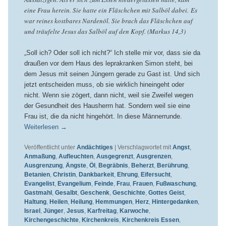
eine Frau herein. Sie hatte ein Fläschchen mit Salböl dabei. Es
war reines kostbares Nardenöl. Sie brach das Fläschchen auf
und träufelte Jesus das Salböl auf den Kopf. (Markus 14,3)
„Soll ich? Oder soll ich nicht?“ Ich stelle mir vor, dass sie da
draußen vor dem Haus des leprakranken Simon steht, bei
dem Jesus mit seinen Jüngern gerade zu Gast ist. Und sich
jetzt entscheiden muss, ob sie wirklich hineingeht oder
nicht. Wenn sie zögert, dann nicht, weil sie Zweifel wegen
der Gesundheit des Hausherrn hat. Sondern weil sie eine
Frau ist, die da nicht hingehört. In diese Männerrunde.
Weiterlesen
→
Veröffentlicht unter
Andächtiges
|
Verschlagwortet mit
Angst
,
Anmaßung
,
Aufleuchten
,
Ausgegrenzt
,
Ausgrenzen
,
Ausgrenzung
,
Ängste
,
Öl
,
Begräbnis
,
Beherzt
,
Berührung
,
Betanien
,
Christin
,
Dankbarkeit
,
Ehrung
,
Eifersucht
,
Evangelist
,
Evangelium
,
Feinde
,
Frau
,
Frauen
,
Fußwaschung
,
Gastmahl
,
Gesalbt
,
Geschenk
,
Geschichte
,
Gottes Geist
,
Haltung
,
Heilen
,
Heilung
,
Hemmungen
,
Herz
,
Hintergedanken
,
Israel
,
Jünger
,
Jesus
,
Karfreitag
,
Karwoche
,
Kirchengeschichte
,
Kirchenkreis
,
Kirchenkreis Essen
,