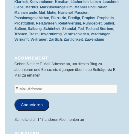
Klarheit
,
Konventionen
,
Kostbar
,
Lächerlich
,
Leben
,
Leuchten
,
Liebe
,
Markus
,
Markusevangelium
,
Männer und Frauen
,
Männerrunde
,
Mut
,
Mutig
,
Nartenöl
,
Passion
,
Passionsgeschichte
,
Pfarrerin
,
Predigt
,
Prophet
,
Prophetin
,
Prostitution
,
Relativieren
,
Relativierung
,
Ruhrgebiet
,
Salböl
,
Salben
,
Salbung
,
Schönheit
,
Skandal
,
Tod
,
Tod und Sterben
,
Trösten
,
Trost
,
Unvernünftig
,
Verabschieden
,
Verdrängen
,
Vernunft
,
Vertrauen
,
Zärtlich
,
Zärtlichkeit
,
Zuwendung
ABONNEMENT
Geben Sie ihre E-Mail-Adresse an, um diesen Blog zu
abonnieren und Benachrichtigungen über neue Beiträge via E-
Mail zu erhalten.
E-
Mail-
Adresse
Abonnieren
Schließe dich 147 anderen Abonnenten an
RUBRIKEN