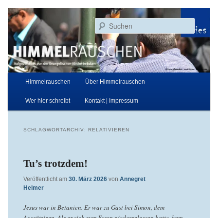
Zum
Zum
Aufgezeichnet von der Evangelischen Kirche in Essen
primären
sekundären
Suchen
Inhalt
Inhalt
springen
springen
Himmelrauschen
Hauptmenü
Himmelrauschen
Über Himmelrauschen
Wer hier schreibt
Kontakt | Impressum
SCHLAGWORTARCHIV:
RELATIVIEREN
Tu’s trotzdem!
Veröffentlicht am
30. März 2026
von
Annegret
Helmer
Jesus war in Betanien. Er war zu Gast bei Simon, dem
Aussätzigen. Als er sich zum Essen niedergelassen hatte, kam