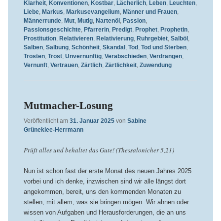
Klarheit
,
Konventionen
,
Kostbar
,
Lächerlich
,
Leben
,
Leuchten
,
Liebe
,
Markus
,
Markusevangelium
,
Männer und Frauen
,
Männerrunde
,
Mut
,
Mutig
,
Nartenöl
,
Passion
,
Passionsgeschichte
,
Pfarrerin
,
Predigt
,
Prophet
,
Prophetin
,
Prostitution
,
Relativieren
,
Relativierung
,
Ruhrgebiet
,
Salböl
,
Salben
,
Salbung
,
Schönheit
,
Skandal
,
Tod
,
Tod und Sterben
,
Trösten
,
Trost
,
Unvernünftig
,
Verabschieden
,
Verdrängen
,
Vernunft
,
Vertrauen
,
Zärtlich
,
Zärtlichkeit
,
Zuwendung
Mutmacher-Losung
Veröffentlicht am
31. Januar 2025
von
Sabine
Grüneklee-Herrmann
Prüft alles und behaltet das Gute! (Thessalonicher 5,21)
Nun ist schon fast der erste Monat des neuen Jahres 2025
vorbei und ich denke, inzwischen sind wir alle längst dort
angekommen, bereit, uns den kommenden Monaten zu
stellen, mit allem, was sie bringen mögen. Wir ahnen oder
wissen von Aufgaben und Herausforderungen, die an uns