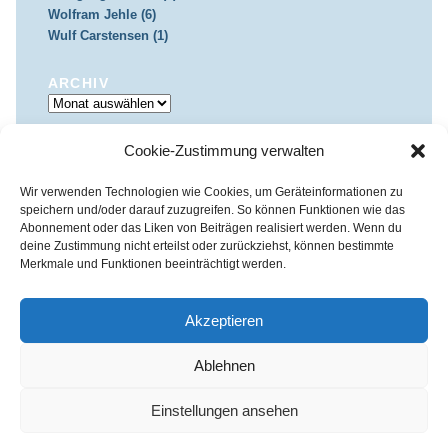
Wolfram Jehle (6)
Wulf Carstensen (1)
ARCHIV
Archiv
Cookie-Zustimmung verwalten
IMPRESSUM & DATENSCHUTZ
Impressum
Datenschutz
Wir verwenden Technologien wie Cookies, um Geräteinformationen zu
speichern und/oder darauf zuzugreifen. So können Funktionen wie das
Abonnement oder das Liken von Beiträgen realisiert werden. Wenn du
deine Zustimmung nicht erteilst oder zurückziehst, können bestimmte
Merkmale und Funktionen beeinträchtigt werden.
Kirchenkreis Essen | Referat für Presse- und Öffentlichkeitsarbeit /
Pressestelle
Akzeptieren
Haus der Evangelischen Kirche | III. Hagen 39 / 45127 Essen
Impressum
|
Datenschutz
Ablehnen
Fon 0201 / 22 05-221 | Fax 0201 / 22 05-223 | e-Mail
info@himmelrauschen.de
Einstellungen ansehen