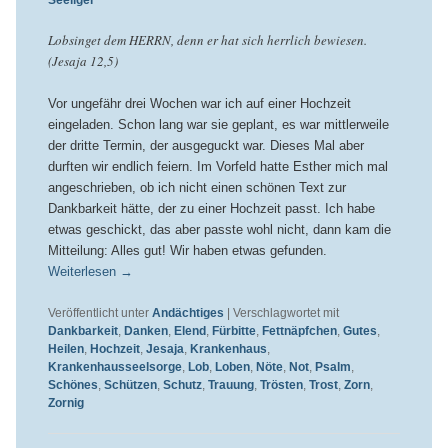
Seeliger
Lobsinget dem HERRN, denn er hat sich herrlich bewiesen.
(Jesaja 12,5)
Vor ungefähr drei Wochen war ich auf einer Hochzeit
eingeladen. Schon lang war sie geplant, es war mittlerweile
der dritte Termin, der ausgeguckt war. Dieses Mal aber
durften wir endlich feiern. Im Vorfeld hatte Esther mich mal
angeschrieben, ob ich nicht einen schönen Text zur
Dankbarkeit hätte, der zu einer Hochzeit passt. Ich habe
etwas geschickt, das aber passte wohl nicht, dann kam die
Mitteilung: Alles gut! Wir haben etwas gefunden.
Weiterlesen
→
Veröffentlicht unter
Andächtiges
|
Verschlagwortet mit
Dankbarkeit
,
Danken
,
Elend
,
Fürbitte
,
Fettnäpfchen
,
Gutes
,
Heilen
,
Hochzeit
,
Jesaja
,
Krankenhaus
,
Krankenhausseelsorge
,
Lob
,
Loben
,
Nöte
,
Not
,
Psalm
,
Schönes
,
Schützen
,
Schutz
,
Trauung
,
Trösten
,
Trost
,
Zorn
,
Zornig