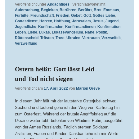
Veröffentlicht unter
Andächtiges
|
Verschlagwortet mit
Auferstehung
,
Begleiten
,
Berühren
,
Berührt
,
Brot
,
Emmaus
,
Fürbitte
,
Freundschaft
,
Frieden
,
Gebet
,
Gott
,
Gottes Liebe
,
Gottesdienst
,
Herzen
,
Hoffnung
,
Jerusalem
,
Jesus
,
Jugend
,
Jugendliche
,
Konfirmanden
,
Konfirmandinnen
,
Konfirmation
,
Leben
,
Liebe
,
Lukas
,
Lukasevangelium
,
Nähe
,
Politik
,
Rüttenscheid
,
Trösten
,
Trost
,
Ukraine
,
Vertrauen
,
Verzweifelt
,
Verzweiflung
Ostern heißt: Gott lässt Leid
und Tod nicht siegen
Veröffentlicht am
17. April 2022
von
Marion Greve
In diesem Jahr fällt mir der lautstarke Osterjubel schwer.
Suchend und tastend gehe ich den Weg von Karfreitag hin
zum Osterfest. Während der brutale Angriffskrieg auf die
Ukraine weiter tobt, befohlen von Wladimir Putin, ausgeführt
von der Armee Russlands. Täglich sterben Soldaten,
Zivilisten, Frauen und Kinder. Dankbar leihe ich mir Worte