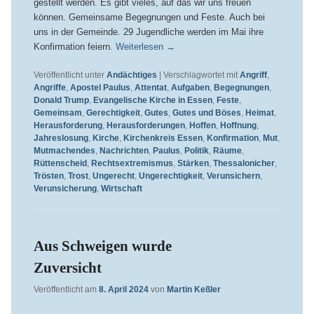
gestellt werden. Es gibt vieles, auf das wir uns freuen
können. Gemeinsame Begegnungen und Feste. Auch bei
uns in der Gemeinde. 29 Jugendliche werden im Mai ihre
Konfirmation feiern.
Weiterlesen
→
Veröffentlicht unter
Andächtiges
|
Verschlagwortet mit
Angriff
,
Angriffe
,
Apostel Paulus
,
Attentat
,
Aufgaben
,
Begegnungen
,
Donald Trump
,
Evangelische Kirche in Essen
,
Feste
,
Gemeinsam
,
Gerechtigkeit
,
Gutes
,
Gutes und Böses
,
Heimat
,
Herausforderung
,
Herausforderungen
,
Hoffen
,
Hoffnung
,
Jahreslosung
,
Kirche
,
Kirchenkreis Essen
,
Konfirmation
,
Mut
,
Mutmachendes
,
Nachrichten
,
Paulus
,
Politik
,
Räume
,
Rüttenscheid
,
Rechtsextremismus
,
Stärken
,
Thessalonicher
,
Trösten
,
Trost
,
Ungerecht
,
Ungerechtigkeit
,
Verunsichern
,
Verunsicherung
,
Wirtschaft
Aus Schweigen wurde
Zuversicht
Veröffentlicht am
8. April 2024
von
Martin Keßler