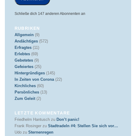
Schließe dich 147 anderen Abonnenten an
RUBRIKEN
Allgemein
(9)
Andächtiges
(572)
Erfragtes
(11)
Erlebtes
(69)
Gebetetes
(9)
Gefeiertes
(25)
Hintergründiges
(145)
In Zeiten von Corona
(22)
Kirchliches
(60)
Persönliches
(13)
Zum Geleit
(2)
LETZTE KOMMENTARE
Friedhelm Hantusch
zu
Don’t panic!
Frank Rosinger
zu
Stadtradeln #4: Stellen Sie sich vor…
Udo
zu
Sternenregen