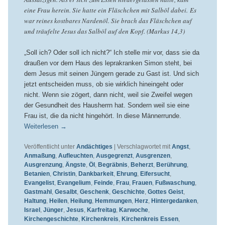
eine Frau herein. Sie hatte ein Fläschchen mit Salböl dabei. Es
war reines kostbares Nardenöl. Sie brach das Fläschchen auf
und träufelte Jesus das Salböl auf den Kopf. (Markus 14,3)
„Soll ich? Oder soll ich nicht?“ Ich stelle mir vor, dass sie da
draußen vor dem Haus des leprakranken Simon steht, bei
dem Jesus mit seinen Jüngern gerade zu Gast ist. Und sich
jetzt entscheiden muss, ob sie wirklich hineingeht oder
nicht. Wenn sie zögert, dann nicht, weil sie Zweifel wegen
der Gesundheit des Hausherrn hat. Sondern weil sie eine
Frau ist, die da nicht hingehört. In diese Männerrunde.
Weiterlesen
→
Veröffentlicht unter
Andächtiges
|
Verschlagwortet mit
Angst
,
Anmaßung
,
Aufleuchten
,
Ausgegrenzt
,
Ausgrenzen
,
Ausgrenzung
,
Ängste
,
Öl
,
Begräbnis
,
Beherzt
,
Berührung
,
Betanien
,
Christin
,
Dankbarkeit
,
Ehrung
,
Eifersucht
,
Evangelist
,
Evangelium
,
Feinde
,
Frau
,
Frauen
,
Fußwaschung
,
Gastmahl
,
Gesalbt
,
Geschenk
,
Geschichte
,
Gottes Geist
,
Haltung
,
Heilen
,
Heilung
,
Hemmungen
,
Herz
,
Hintergedanken
,
Israel
,
Jünger
,
Jesus
,
Karfreitag
,
Karwoche
,
Kirchengeschichte
,
Kirchenkreis
,
Kirchenkreis Essen
,