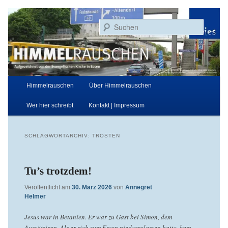
Zum
Zum
Aufgezeichnet von der Evangelischen Kirche in Essen
primären
sekundären
Suchen
Inhalt
Inhalt
springen
springen
Himmelrauschen
Hauptmenü
Himmelrauschen
Über Himmelrauschen
Wer hier schreibt
Kontakt | Impressum
SCHLAGWORTARCHIV:
TRÖSTEN
Tu’s trotzdem!
Veröffentlicht am
30. März 2026
von
Annegret
Helmer
Jesus war in Betanien. Er war zu Gast bei Simon, dem
Aussätzigen. Als er sich zum Essen niedergelassen hatte, kam