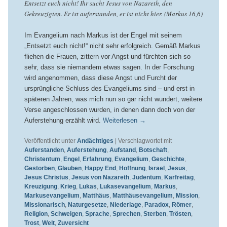
Entsetzt euch nicht! Ihr sucht Jesus von Nazareth, den
Gekreuzigten. Er ist auferstanden, er ist nicht hier. (Markus 16,6)
Im Evangelium nach Markus ist der Engel mit seinem
„Entsetzt euch nicht!“ nicht sehr erfolgreich. Gemäß Markus
fliehen die Frauen, zittern vor Angst und fürchten sich so
sehr, dass sie niemandem etwas sagen. In der Forschung
wird angenommen, dass diese Angst und Furcht der
ursprüngliche Schluss des Evangeliums sind – und erst in
späteren Jahren, was mich nun so gar nicht wundert, weitere
Verse angeschlossen wurden, in denen dann doch von der
Auferstehung erzählt wird.
Weiterlesen
→
Veröffentlicht unter
Andächtiges
|
Verschlagwortet mit
Auferstanden
,
Auferstehung
,
Aufstand
,
Botschaft
,
Christentum
,
Engel
,
Erfahrung
,
Evangelium
,
Geschichte
,
Gestorben
,
Glauben
,
Happy End
,
Hoffnung
,
Israel
,
Jesus
,
Jesus Christus
,
Jesus von Nazareth
,
Judentum
,
Karfreitag
,
Kreuzigung
,
Krieg
,
Lukas
,
Lukasevangelium
,
Markus
,
Markusevangelium
,
Matthäus
,
Matthäusevangelium
,
Mission
,
Missionarisch
,
Naturgesetze
,
Niederlage
,
Paradox
,
Römer
,
Religion
,
Schweigen
,
Sprache
,
Sprechen
,
Sterben
,
Trösten
,
Trost
,
Welt
,
Zuversicht