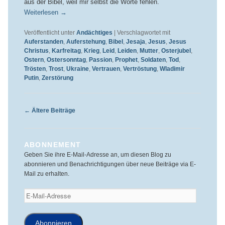
aus der Bibel, weil mir selbst die Worte fehlen.
Weiterlesen
→
Veröffentlicht unter
Andächtiges
|
Verschlagwortet mit
Auferstanden
,
Auferstehung
,
Bibel
,
Jesaja
,
Jesus
,
Jesus
Christus
,
Karfreitag
,
Krieg
,
Leid
,
Leiden
,
Mutter
,
Osterjubel
,
Ostern
,
Ostersonntag
,
Passion
,
Prophet
,
Soldaten
,
Tod
,
Trösten
,
Trost
,
Ukraine
,
Vertrauen
,
Vertröstung
,
Wladimir
Putin
,
Zerstörung
Beitragsnavigation
←
Ältere Beiträge
ABONNEMENT
Geben Sie ihre E-Mail-Adresse an, um diesen Blog zu
abonnieren und Benachrichtigungen über neue Beiträge via E-
Mail zu erhalten.
E-
Mail-
Adresse
Abonnieren