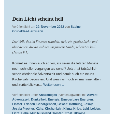
Dein Licht scheint hell
Veröffentlicht am
29. November 2022
von
Sabine
Grüneklee-Herrmann
Das Volk, das im Finstern wandelt, sieht ein großes Licht, und
über denen, die da wohnen im finstern Lande, scheint es hell.
(Jesaja 9,1)
Kommt es Ihnen auch so vor, als seien die letzten Monate
noch schneller vergangen als sonst? Jetzt hat tatsächlich
schon wieder die Adventszeit und damit auch ein neues
Kirchenjahr begonnen. Und wenn wir noch einmal innehalten
und zurückblicken…
Weiterlesen
→
Veröffentlicht unter
Andächtiges
|
Verschlagwortet mit
Advent
,
Adventszeit
,
Dunkelheit
,
Energie
,
Erneuerbare Energien
,
Finster
,
Frieden
,
Geborgenheit
,
Gewalt
,
Hoffnung
,
Jesaja
,
Jesaja Prophet
,
Kälte
,
Kirchenjahr
,
Klima
,
Krieg
,
Leid
,
Leiden
,
Licht
,
Liebe
,
Mut
,
Russland
,
Trösten
,
Trost
,
Ukraine
,