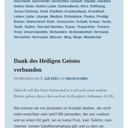
Geschenk
,
Geschenkt
,
Gestorben
,
Getauft
,
Glaube
,
Glauben
,
Gottes Geist
,
Gottes Liebe
,
Gottesdienst
,
Herz
,
Hoffnung
,
Jesus Christus
,
Kind
,
Kindheit
,
Krankenhaus
,
Krankheit
,
Leben
,
Liebe
,
Liturgie
,
Medizin
,
Orthodoxie
,
Paulus
,
Predigt
,
Römer
,
Römerbrief
,
Ruhr
,
Schrecken
,
Schuld
,
Schutz
,
Seele
,
Taufe
,
Taufen
,
Tod und Sterben
,
Trauer
,
Trauerfeier
,
Trösten
,
Trost
,
Unverständnis
,
Verbunden
,
Verbundenheit
,
Verstand
,
Verstehen
,
Vertrauen
,
Wasser
,
Weg
,
Wege
,
Wunderbar
Dank des Heiligen Geistes
verbunden
Veröffentlicht am
7. Juli 2022
von
Martin Keßler
Und ich will den Vater bitten und er wird euch einen andern
Tröster geben, dass er bei euch sei in Ewigkeit. (Johannes 14,16)
Wie können wir mit jemanden im Kontakt bleiben, der nicht
mehr erreichbar sein wird? Mit jemanden, der uns verlässt
und an einen Ort geht, wo es keine Post, kein Telefon, kein
Internet, keinen Satellitenempfang gibt und zu dem wir