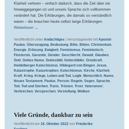
Klarheit verloren – einfach dadurch, dass die Zeit über sie
hinweggegangen ist und unsere Sprache sich vollkommen
verändert hat. Die Erklärungen, die damals so verständlich
waren – die brauchen heute selbst lange Erklärungen.
Weiterlesen
→
Veröffentlicht unter
Andächtiges
|
Verschlagwortet mit
Apostel
Paulus
,
Überzeugung
,
Bedeutung
,
Bitte
,
Bitten
,
Christentum
,
Energie
,
Erlösung
,
Ewigkeit
,
Feminismus
,
Feministisch
,
Finsternis
,
Garantie
,
Gender
,
Geschlecht
,
Gewalt
,
Glauben
,
Gott
,
Gottes Name
,
Gottesbild
,
Gottesbilder
,
Grünkraft
,
Heidelberger Katechismus
,
Hildegard von Bingen
,
Jesus
,
Katastrophe
,
Katastrophen
,
Katechismus
,
Kirche
,
Klarheit
,
Kraft
,
Krieg
,
Kriege
,
Leben und Tod
,
Logik
,
Menschlich
,
Name
,
Neues Testament
,
Paulus
,
Person
,
Regeln
,
Segen
,
Sprache
,
Tod
,
Tod und Sterben
,
Trans
,
Trösten
,
Trost
,
Vaterunser
,
Verbrechen
,
Versprechen
,
Vorstellung
,
Wolken
Viele Gründe, dankbar zu sein
Veröffentlicht am
16. Oktober 2022
von
Friederike