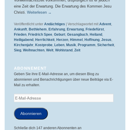
Vorweihnachtszeit vorkommen, ursprünglich ist er jedoch
eine Zeit der Erwartung. Die Erwartung des Kommen Jesu
Christi.
Weiterlesen
→
Veröffentlicht unter
Andächtiges
|
Verschlagwortet mit
Advent
,
Ankunft
,
Bethlehem
,
Erfahrung
,
Erwartung
,
Friedefürst
,
Frieden
,
Friedrich Spee
,
Geburt
,
Gesangbuch
,
Heiland
,
Heiligabend
,
Herrlichkeit
,
Herzen
,
Himmel
,
Hoffnung
,
Jesus
,
Kirchenjahr
,
Kostprobe
,
Leben
,
Musik
,
Programm
,
Sicherheit
,
Sieg
,
Weihnachten
,
Welt
,
Wohlstand
,
Zeit
ABONNEMENT
Geben Sie ihre E-Mail-Adresse an, um diesen Blog zu
abonnieren und Benachrichtigungen über neue Beiträge via E-
Mail zu erhalten.
E-
Mail-
Adresse
Abonnieren
Schließe dich 147 anderen Abonnenten an