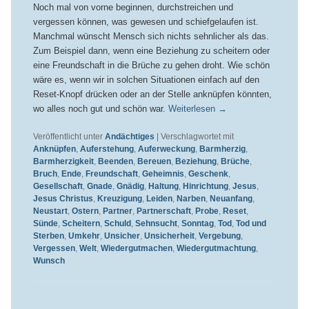
Noch mal von vorne beginnen, durchstreichen und
vergessen können, was gewesen und schiefgelaufen ist.
Manchmal wünscht Mensch sich nichts sehnlicher als das.
Zum Beispiel dann, wenn eine Beziehung zu scheitern oder
eine Freundschaft in die Brüche zu gehen droht. Wie schön
wäre es, wenn wir in solchen Situationen einfach auf den
Reset-Knopf drücken oder an der Stelle anknüpfen könnten,
wo alles noch gut und schön war.
Weiterlesen
→
Veröffentlicht unter
Andächtiges
|
Verschlagwortet mit
Anknüpfen
,
Auferstehung
,
Auferweckung
,
Barmherzig
,
Barmherzigkeit
,
Beenden
,
Bereuen
,
Beziehung
,
Brüche
,
Bruch
,
Ende
,
Freundschaft
,
Geheimnis
,
Geschenk
,
Gesellschaft
,
Gnade
,
Gnädig
,
Haltung
,
Hinrichtung
,
Jesus
,
Jesus Christus
,
Kreuzigung
,
Leiden
,
Narben
,
Neuanfang
,
Neustart
,
Ostern
,
Partner
,
Partnerschaft
,
Probe
,
Reset
,
Sünde
,
Scheitern
,
Schuld
,
Sehnsucht
,
Sonntag
,
Tod
,
Tod und
Sterben
,
Umkehr
,
Unsicher
,
Unsicherheit
,
Vergebung
,
Vergessen
,
Welt
,
Wiedergutmachen
,
Wiedergutmachtung
,
Wunsch