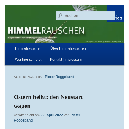
Zum
Zum
Aufgezeichnet von der Evangelischen Kirche in Essen
primären
sekundären
Suchen
Inhalt
Inhalt
springen
springen
Himmelrauschen
Hauptmenü
Himmelrauschen
Über Himmelrauschen
Wer hier schreibt
Kontakt | Impressum
Pieter Roggeband
AUTORENARCHIV:
Ostern heißt: den Neustart
wagen
Veröffentlicht am
22. April 2022
von
Pieter
Roggeband