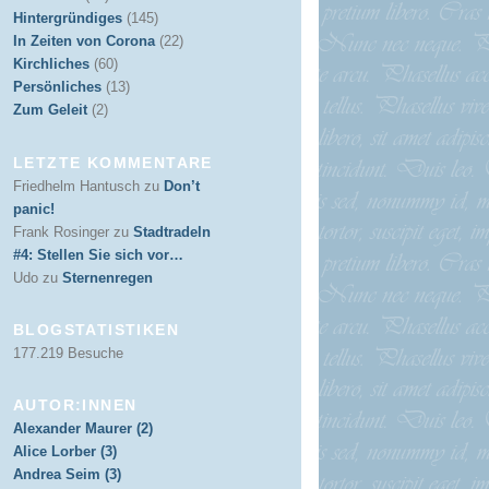
Hintergründiges
(145)
In Zeiten von Corona
(22)
Kirchliches
(60)
Persönliches
(13)
Zum Geleit
(2)
LETZTE KOMMENTARE
Friedhelm Hantusch
zu
Don’t
panic!
Frank Rosinger
zu
Stadtradeln
#4: Stellen Sie sich vor…
Udo
zu
Sternenregen
BLOGSTATISTIKEN
177.219 Besuche
AUTOR:INNEN
Alexander Maurer (2)
Alice Lorber (3)
Andrea Seim (3)