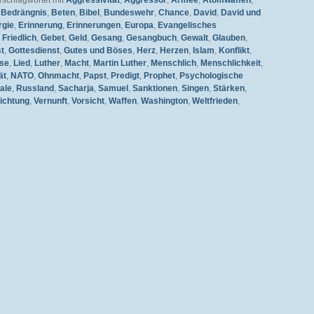
rschlagwortet mit
Aggressivität
,
Aggressor
,
Armee
,
Atomwaffen
,
,
Bedrängnis
,
Beten
,
Bibel
,
Bundeswehr
,
Chance
,
David
,
David und
rgie
,
Erinnerung
,
Erinnerungen
,
Europa
,
Evangelisches
,
Friedlich
,
Gebet
,
Geld
,
Gesang
,
Gesangbuch
,
Gewalt
,
Glauben
,
st
,
Gottesdienst
,
Gutes und Böses
,
Herz
,
Herzen
,
Islam
,
Konflikt
,
ise
,
Lied
,
Luther
,
Macht
,
Martin Luther
,
Menschlich
,
Menschlichkeit
,
ät
,
NATO
,
Ohnmacht
,
Papst
,
Predigt
,
Prophet
,
Psychologische
ale
,
Russland
,
Sacharja
,
Samuel
,
Sanktionen
,
Singen
,
Stärken
,
ichtung
,
Vernunft
,
Vorsicht
,
Waffen
,
Washington
,
Weltfrieden
,