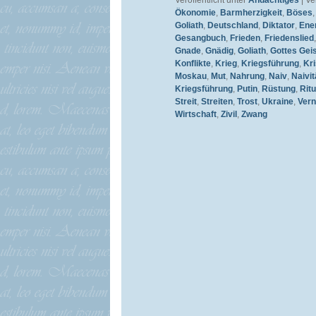
Veröffentlicht unter
Andächtiges
|
Ve
Ökonomie
,
Barmherzigkeit
,
Böses
Goliath
,
Deutschland
,
Diktator
,
Ene
Gesangbuch
,
Frieden
,
Friedenslied
Gnade
,
Gnädig
,
Goliath
,
Gottes Gei
Konflikte
,
Krieg
,
Kriegsführung
,
Kr
Moskau
,
Mut
,
Nahrung
,
Naiv
,
Naivit
Kriegsführung
,
Putin
,
Rüstung
,
Ritu
Streit
,
Streiten
,
Trost
,
Ukraine
,
Vern
Wirtschaft
,
Zivil
,
Zwang