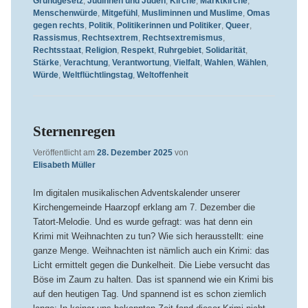
Grundgesetz
,
Jüdinnen und Juden
,
Kirche
,
Marktkirche
,
Menschenwürde
,
Mitgefühl
,
Musliminnen und Muslime
,
Omas
gegen rechts
,
Politik
,
Politikerinnen und Politiker
,
Queer
,
Rassismus
,
Rechtsextrem
,
Rechtsextremismus
,
Rechtsstaat
,
Religion
,
Respekt
,
Ruhrgebiet
,
Solidarität
,
Stärke
,
Verachtung
,
Verantwortung
,
Vielfalt
,
Wahlen
,
Wählen
,
Würde
,
Weltflüchtlingstag
,
Weltoffenheit
Sternenregen
Veröffentlicht am
28. Dezember 2025
von
Elisabeth Müller
Im digitalen musikalischen Adventskalender unserer
Kirchengemeinde Haarzopf erklang am 7. Dezember die
Tatort-Melodie. Und es wurde gefragt: was hat denn ein
Krimi mit Weihnachten zu tun? Wie sich herausstellt: eine
ganze Menge. Weihnachten ist nämlich auch ein Krimi: das
Licht ermittelt gegen die Dunkelheit. Die Liebe versucht das
Böse im Zaum zu halten. Das ist spannend wie ein Krimi bis
auf den heutigen Tag. Und spannend ist es schon ziemlich