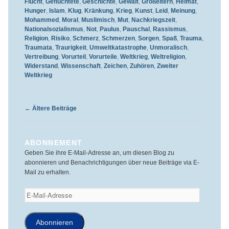
Flucht
,
Geflüchtete
,
Geschichte
,
Gewalt
,
Großeltern
,
Heimat
,
Hunger
,
Islam
,
Klug
,
Kränkung
,
Krieg
,
Kunst
,
Leid
,
Meinung
,
Mohammed
,
Moral
,
Muslimisch
,
Mut
,
Nachkriegszeit
,
Nationalsozialismus
,
Not
,
Paulus
,
Pauschal
,
Rassismus
,
Religion
,
Risiko
,
Schmerz
,
Schmerzen
,
Sorgen
,
Spaß
,
Trauma
,
Traumata
,
Traurigkeit
,
Umweltkatastrophe
,
Unmoralisch
,
Vertreibung
,
Vorurteil
,
Vorurteile
,
Weltkrieg
,
Weltreligion
,
Widerstand
,
Wissenschaft
,
Zeichen
,
Zuhören
,
Zweiter
Weltkrieg
Beitragsnavigation
←
Ältere Beiträge
ABONNEMENT
Geben Sie ihre E-Mail-Adresse an, um diesen Blog zu
abonnieren und Benachrichtigungen über neue Beiträge via E-
Mail zu erhalten.
E-
Mail-
Adresse
Abonnieren