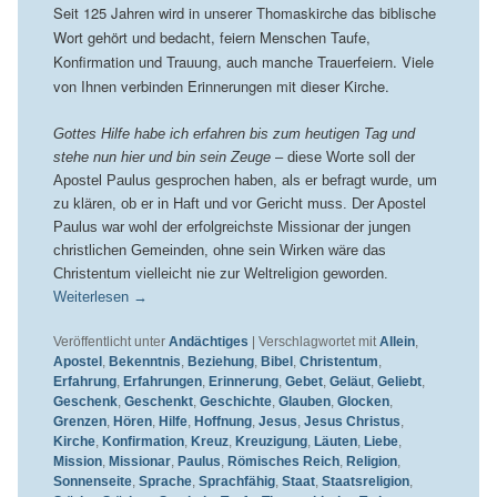
Seit 125 Jahren wird in unserer Thomaskirche das biblische
Wort gehört und bedacht, feiern Menschen Taufe,
Konfirmation und Trauung, auch manche Trauerfeiern. Viele
von Ihnen verbinden Erinnerungen mit dieser Kirche.
Gottes Hilfe habe ich erfahren bis zum heutigen Tag und
stehe nun hier und bin sein Zeuge
– diese Worte soll der
Apostel Paulus gesprochen haben, als er befragt wurde, um
zu klären, ob er in Haft und vor Gericht muss. Der Apostel
Paulus war wohl der erfolgreichste Missionar der jungen
christlichen Gemeinden, ohne sein Wirken wäre das
Christentum vielleicht nie zur Weltreligion geworden.
Weiterlesen
→
Veröffentlicht unter
Andächtiges
|
Verschlagwortet mit
Allein
,
Apostel
,
Bekenntnis
,
Beziehung
,
Bibel
,
Christentum
,
Erfahrung
,
Erfahrungen
,
Erinnerung
,
Gebet
,
Geläut
,
Geliebt
,
Geschenk
,
Geschenkt
,
Geschichte
,
Glauben
,
Glocken
,
Grenzen
,
Hören
,
Hilfe
,
Hoffnung
,
Jesus
,
Jesus Christus
,
Kirche
,
Konfirmation
,
Kreuz
,
Kreuzigung
,
Läuten
,
Liebe
,
Mission
,
Missionar
,
Paulus
,
Römisches Reich
,
Religion
,
Sonnenseite
,
Sprache
,
Sprachfähig
,
Staat
,
Staatsreligion
,