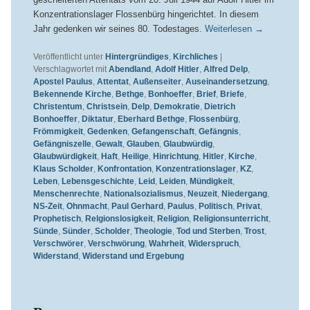
Konzentrationslager Flossenbürg hingerichtet. In diesem
Jahr gedenken wir seines 80. Todestages.
Weiterlesen
→
Veröffentlicht unter
Hintergründiges
,
Kirchliches
|
Verschlagwortet mit
Abendland
,
Adolf Hitler
,
Alfred Delp
,
Apostel Paulus
,
Attentat
,
Außenseiter
,
Auseinandersetzung
,
Bekennende Kirche
,
Bethge
,
Bonhoeffer
,
Brief
,
Briefe
,
Christentum
,
Christsein
,
Delp
,
Demokratie
,
Dietrich
Bonhoeffer
,
Diktatur
,
Eberhard Bethge
,
Flossenbürg
,
Frömmigkeit
,
Gedenken
,
Gefangenschaft
,
Gefängnis
,
Gefängniszelle
,
Gewalt
,
Glauben
,
Glaubwürdig
,
Glaubwürdigkeit
,
Haft
,
Heilige
,
Hinrichtung
,
Hitler
,
Kirche
,
Klaus Scholder
,
Konfrontation
,
Konzentrationslager
,
KZ
,
Leben
,
Lebensgeschichte
,
Leid
,
Leiden
,
Mündigkeit
,
Menschenrechte
,
Nationalsozialismus
,
Neuzeit
,
Niedergang
,
NS-Zeit
,
Ohnmacht
,
Paul Gerhard
,
Paulus
,
Politisch
,
Privat
,
Prophetisch
,
Relgionslosigkeit
,
Religion
,
Religionsunterricht
,
Sünde
,
Sünder
,
Scholder
,
Theologie
,
Tod und Sterben
,
Trost
,
Verschwörer
,
Verschwörung
,
Wahrheit
,
Widerspruch
,
Widerstand
,
Widerstand und Ergebung