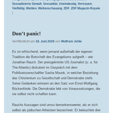
Sexualisierte Gewalt
,
Sexualität
,
Uneindeutig
,
Vertrauen
,
Vielfältig
,
Wahlen
,
Weltanschauung
,
ZDF
,
ZDF Magazin Royale
|
Don’t panic!
Veröffentlicht am
18. Juni 2026
von
Wolfram Jehle
Es ist erfrischend, wenn jemand außerhalb der eigenen
Tradition die Botschaft des Evangeliums aufgreift – wie
Jonathan Rauch. Der preisgekrönte US-Journalist (u. a. für
The Atlantic) diskutiert im Gespräch mit dem
Politikwissenschaftler Sasha Mounk, in welcher Beziehung
das Christentum zu Gesellschaft und Demokratie steht.
Seine Gedanken erinnern an den Satz von Ernst-Wolfgang
Böckenförde: Die Demokratie lebt von Voraussetzungen, die
sie selbst nicht schaffen kann.
Rauchs Aussagen sind umso bemerkenswerter, als er sich
selbst als jüdischen Atheisten bezeichnet. Er beleuchtet drei