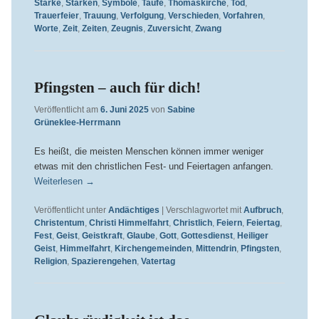
Stärke
,
Stärken
,
Symbole
,
Taufe
,
Thomaskirche
,
Tod
,
Trauerfeier
,
Trauung
,
Verfolgung
,
Verschieden
,
Vorfahren
,
Worte
,
Zeit
,
Zeiten
,
Zeugnis
,
Zuversicht
,
Zwang
Pfingsten – auch für dich!
Veröffentlicht am
6. Juni 2025
von
Sabine
Grüneklee-Herrmann
Es heißt, die meisten Menschen können immer weniger
etwas mit den christlichen Fest- und Feiertagen anfangen.
Weiterlesen
→
Veröffentlicht unter
Andächtiges
|
Verschlagwortet mit
Aufbruch
,
Christentum
,
Christi Himmelfahrt
,
Christlich
,
Feiern
,
Feiertag
,
Fest
,
Geist
,
Geistkraft
,
Glaube
,
Gott
,
Gottesdienst
,
Heiliger
Geist
,
Himmelfahrt
,
Kirchengemeinden
,
Mittendrin
,
Pfingsten
,
Religion
,
Spazierengehen
,
Vatertag