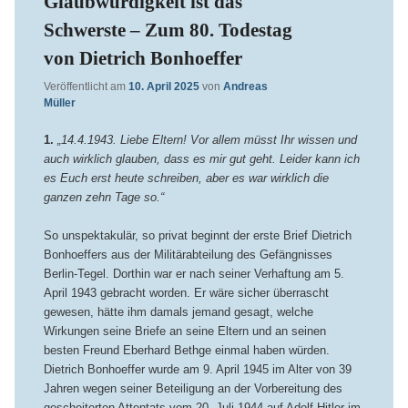
Glaubwürdigkeit ist das
Schwerste – Zum 80. Todestag
von Dietrich Bonhoeffer
Veröffentlicht am
10. April 2025
von
Andreas
Müller
1.
„14.4.1943. Liebe Eltern! Vor allem müsst Ihr wissen und
auch wirklich glauben, dass es mir gut geht. Leider kann ich
es Euch erst heute schreiben, aber es war wirklich die
ganzen zehn Tage so.“
So unspektakulär, so privat beginnt der erste Brief Dietrich
Bonhoeffers aus der Militärabteilung des Gefängnisses
Berlin-Tegel. Dorthin war er nach seiner Verhaftung am 5.
April 1943 gebracht worden. Er wäre sicher überrascht
gewesen, hätte ihm damals jemand gesagt, welche
Wirkungen seine Briefe an seine Eltern und an seinen
besten Freund Eberhard Bethge einmal haben würden.
Dietrich Bonhoeffer wurde am 9. April 1945 im Alter von 39
Jahren wegen seiner Beteiligung an der Vorbereitung des
gescheiterten Attentats vom 20. Juli 1944 auf Adolf Hitler im