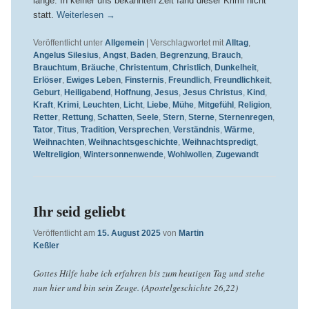
lange: In keiner uns bekannten Zeit fand dieser Krimi nicht
statt.
Weiterlesen
→
Veröffentlicht unter
Allgemein
|
Verschlagwortet mit
Alltag
,
Angelus Silesius
,
Angst
,
Baden
,
Begrenzung
,
Brauch
,
Brauchtum
,
Bräuche
,
Christentum
,
Christlich
,
Dunkelheit
,
Erlöser
,
Ewiges Leben
,
Finsternis
,
Freundlich
,
Freundlichkeit
,
Geburt
,
Heiligabend
,
Hoffnung
,
Jesus
,
Jesus Christus
,
Kind
,
Kraft
,
Krimi
,
Leuchten
,
Licht
,
Liebe
,
Mühe
,
Mitgefühl
,
Religion
,
Retter
,
Rettung
,
Schatten
,
Seele
,
Stern
,
Sterne
,
Sternenregen
,
Tator
,
Titus
,
Tradition
,
Versprechen
,
Verständnis
,
Wärme
,
Weihnachten
,
Weihnachtsgeschichte
,
Weihnachtspredigt
,
Weltreligion
,
Wintersonnenwende
,
Wohlwollen
,
Zugewandt
Ihr seid geliebt
Veröffentlicht am
15. August 2025
von
Martin
Keßler
Gottes Hilfe habe ich erfahren bis zum heutigen Tag und stehe
nun hier und bin sein Zeuge. (Apostelgeschichte 26,22)