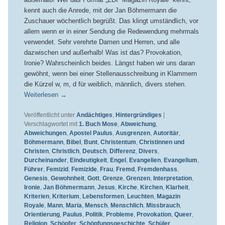
kennt auch die Anrede, mit der Jan Böhmermann die
Zuschauer wöchentlich begrüßt. Das klingt umständlich, vor
allem wenn er in einer Sendung die Redewendung mehrmals
verwendet. Sehr verehrte Damen und Herren, und alle
dazwischen und außerhalb! Was ist das? Provokation,
Ironie? Wahrscheinlich beides. Längst haben wir uns daran
gewöhnt, wenn bei einer Stellenausschreibung in Klammern
die Kürzel w, m, d für weiblich, männlich, divers stehen.
Weiterlesen
→
Veröffentlicht unter
Andächtiges
,
Hintergründiges
|
Verschlagwortet mit
1. Buch Mose
,
Abweichung
,
Abweichungen
,
Apostel Paulus
,
Ausgrenzen
,
Autoritär
,
Böhmermann
,
Bibel
,
Bunt
,
Christentum
,
Christinnen und
Christen
,
Christlich
,
Deutsch
,
Differenz
,
Divers
,
Durcheinander
,
Eindeutigkeit
,
Engel
,
Evangelien
,
Evangelium
,
Führer
,
Femizid
,
Femizide
,
Frau
,
Fremd
,
Fremdenhass
,
Genesis
,
Gewohnheit
,
Gott
,
Grenze
,
Grenzen
,
Interpretation
,
Ironie
,
Jan Böhmermann
,
Jesus
,
Kirche
,
Kirchen
,
Klarheit
,
Kriterien
,
Kriterium
,
Lebensformen
,
Leuchten
,
Magazin
Royale
,
Mann
,
Maria
,
Mensch
,
Menschlich
,
Missbrauch
,
Orientierung
,
Paulus
,
Politik
,
Probleme
,
Provokation
,
Queer
,
Religion
,
Schöpfer
,
Schöpfungsgeschichte
,
Schüler
,