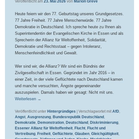
Veröffentlicht am
23. Mai 2026
von
Marion Greve
Heute feiern wir den 77. Geburtstag unseres Grundgesetzes.
77 Jahre Freiheit. 77 Jahre Menschenwürde. 77 Jahre
Demokratie in Deutschland. Ich spreche heute zu Ihnen als
Superintendentin der Evangelischen Kirche in Essen und als
Sprecherin der Allianz für Weltoffenheit, Solidarität,
Demokratie und Rechtsstaat – gegen Intoleranz,
Menschenfeindlichkeit und Gewalt.
Wer sind wir, die Allianz? Wir sind ein Bündnis der
Zivilgesellschaft in Essen. Gegründet im Jahr 2016 – in
einer Zeit, in der viele Geflüchtete nach Deutschland kamen
und manche versuchten, Ängste gegeneinander
auszuspielen. Damals haben wir gesagt: Nicht mit uns.
Weiterlesen
→
Veröffentlicht unter
Hintergründiges
|
Verschlagwortet mit
AfD
,
Angst
,
Ausgrenzung
,
Bundesrepublik Deutschland
,
Demokratie
,
Demonstration
,
Deutschland
,
Diskriminierung
,
Essener Allianz für Weltoffenheit
,
Flucht
,
Flucht und
Vertreibung
,
Freiheit
,
Geflüchtete
,
Glauben
,
Gleichgültigkeit
,