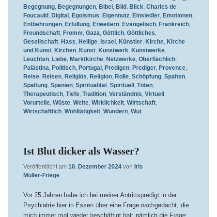
Begegnung
,
Begegnungen
,
Bibel
,
Bild
,
Blick
,
Charles de
Foucauld
,
Digital
,
Egoismus
,
Eigennutz
,
Einsiedler
,
Emotionen
,
Entbehrungen
,
Erfüllung
,
Erweitern
,
Evangelisch
,
Frankreich
,
Freundschaft
,
Fromm
,
Gaza
,
Göttlich
,
Göttliches
,
Gesellschaft
,
Hass
,
Heilige
,
Israel
,
Künstler
,
Kirche
,
Kirche
und Kunst
,
Kirchen
,
Kunst
,
Kunstwerk
,
Kunstwerke
,
Leuchten
,
Liebe
,
Marktkirche
,
Netzwerke
,
Oberflächlich
,
Palästina
,
Politisch
,
Portugal
,
Predigen
,
Prediger
,
Provence
,
Reise
,
Reisen
,
Religiös
,
Religion
,
Rolle
,
Schöpfung
,
Spalten
,
Spaltung
,
Spanien
,
Spiritualität
,
Spirituell
,
Töten
,
Therapeutisch
,
Tiefe
,
Tradition
,
Verständnis
,
Virtuell
,
Vorurteile
,
Wüste
,
Weite
,
Wirklichkeit
,
Wirtschaft
,
Wirtschaftlich
,
Wohltätigkeit
,
Wundern
,
Wut
Ist Blut dicker als Wasser?
Veröffentlicht am
10. Dezember 2024
von
Iris
Müller-Friege
Vor 25 Jahren habe ich bei meiner Antrittspredigt in der
Psychiatrie hier in Essen über eine Frage nachgedacht, die
mich immer mal wieder beschäftigt hat; nämlich die Frage: