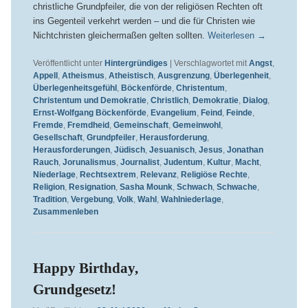
christliche Grundpfeiler, die von der religiösen Rechten oft
ins Gegenteil verkehrt werden – und die für Christen wie
Nichtchristen gleichermaßen gelten sollten.
Weiterlesen
→
Veröffentlicht unter
Hintergründiges
|
Verschlagwortet mit
Angst
,
Appell
,
Atheismus
,
Atheistisch
,
Ausgrenzung
,
Überlegenheit
,
Überlegenheitsgefühl
,
Böckenförde
,
Christentum
,
Christentum und Demokratie
,
Christlich
,
Demokratie
,
Dialog
,
Ernst-Wolfgang Böckenförde
,
Evangelium
,
Feind
,
Feinde
,
Fremde
,
Fremdheid
,
Gemeinschaft
,
Gemeinwohl
,
Gesellschaft
,
Grundpfeiler
,
Herausforderung
,
Herausforderungen
,
Jüdisch
,
Jesuanisch
,
Jesus
,
Jonathan
Rauch
,
Jorunalismus
,
Journalist
,
Judentum
,
Kultur
,
Macht
,
Niederlage
,
Rechtsextrem
,
Relevanz
,
Religiöse Rechte
,
Religion
,
Resignation
,
Sasha Mounk
,
Schwach
,
Schwache
,
Tradition
,
Vergebung
,
Volk
,
Wahl
,
Wahlniederlage
,
Zusammenleben
Happy Birthday,
Grundgesetz!