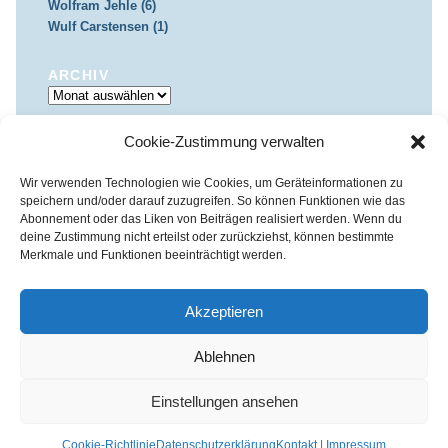
Wolfram Jehle (6)
Wulf Carstensen (1)
ARCHIV
Archiv
Cookie-Zustimmung verwalten
IMPRESSUM & DATENSCHUTZ
Impressum
Datenschutz
Wir verwenden Technologien wie Cookies, um Geräteinformationen zu
speichern und/oder darauf zuzugreifen. So können Funktionen wie das
Abonnement oder das Liken von Beiträgen realisiert werden. Wenn du
deine Zustimmung nicht erteilst oder zurückziehst, können bestimmte
Merkmale und Funktionen beeinträchtigt werden.
Kirchenkreis Essen | Referat für Presse- und Öffentlichkeitsarbeit /
Pressestelle
Akzeptieren
Haus der Evangelischen Kirche | III. Hagen 39 / 45127 Essen
Impressum
|
Datenschutz
Ablehnen
Fon 0201 / 22 05-221 | Fax 0201 / 22 05-223 | e-Mail
info@himmelrauschen.de
Einstellungen ansehen
Cookie-Richtlinie
Datenschutzerklärung
Kontakt | Impressum