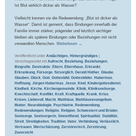
Ist Blut wirklich dicker als Wasser?
Vielleicht kennen sie die Redewendung: „Blut ist dicker als
Wasser“. Damit ist gemeint, dass Bindungen innerhalb der
Familie immer stärker, prägender und letztlich wichtiger
bleiben als spätere Bindungen oder Beziehungen mit nicht
verwandten Menschen.
Weiterlesen
→
Veröffentlicht unter
Andächtiges
,
Hintergründiges
|
Verschlagwortet mit
Aufrecht
,
Beziehung
,
Beziehungen
,
Biografie
,
Destruktiv
,
Eltern
,
Elternhaus
,
Erkrankt
,
Erkrankung
,
Fürsorge
,
fürsorglich
,
Gerald Hüther
,
Glaube
,
Glauben
,
Glück
,
Gott
,
Gottesbild
,
Gottesbilder
,
Habermas
,
Hoffnung
,
Jürgen Habermas
,
Jesus
,
Kind
,
Kindergottesdienst
,
Kindheit
,
Kirche
,
Kirchengemeinde
,
Klinik
,
Klinikseelsorge
,
Knechtschaft
,
Konflikt
,
Kraft
,
Kraftquelle
,
Krank
,
Krise
,
Krisen
,
Liebevoll
,
Macht
,
Matthäus
,
Matthäusevangelium
,
Mutter
,
Neurobiologie
,
Psychiatrie
,
Redewendung
,
Redewendungen
,
Religiös
,
Religion
,
Schwestern und Brüder
,
Seelsorge
,
Seelsorgerin
,
Sinnstiftend
,
Spiritualität
,
Stabilität
,
Streit
,
Streitigkeiten
,
Tradition
,
Vater
,
Verbindung
,
Verlässlich
,
Vertrauen
,
Wertschätzung
,
Zerstörerisch
,
Zerstörung
,
Zuversicht