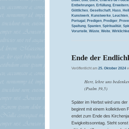
Entbehrungen
,
Erfüllung
,
Erweitern
Göttliches
,
Gesellschaft
,
Hass
,
Hei
Kunstwerk
,
Kunstwerke
,
Leuchten
Portugal
,
Predigen
,
Prediger
,
Prov
Spaltung
,
Spanien
,
Spiritualität
,
Spir
Vorurteile
,
Wüste
,
Weite
,
Wirklichke
Ende der Endlich
Veröffentlicht am
25. Oktober 2024
Herr, lehre uns bedenken
(Psalm 39,5)
Später im Herbst wird uns der
beginnt mit einem kollektiven 
endet zum Ende des Kirchenjah
Ewigkeitssonntag. Steht sonst 