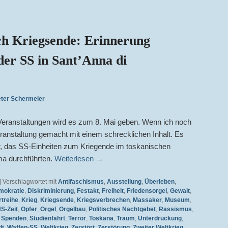
ch Kriegsende: Erinnerung
der SS in Sant’Anna di
eter Schermeier
Veranstaltungen wird es zum 8. Mai geben. Wenn ich noch
eranstaltung gemacht mit einem schrecklichen Inhalt. Es
, das SS-Einheiten zum Kriegende im toskanischen
ma durchführten.
Weiterlesen
→
|
Verschlagwortet mit
Antifaschismus
,
Ausstellung
,
Überleben
,
mokratie
,
Diskriminierung
,
Festakt
,
Freiheit
,
Friedensorgel
,
Gewalt
,
treihe
,
Krieg
,
Kriegsende
,
Kriegsverbrechen
,
Massaker
,
Museum
,
S-Zeit
,
Opfer
,
Orgel
,
Orgelbau
,
Politisches Nachtgebet
,
Rassismus
,
,
Spenden
,
Studienfahrt
,
Terror
,
Toskana
,
Traum
,
Unterdrückung
,
dt
,
Waffen-SS
,
Weltkrieg
,
Zerstört
,
Zerstörung
,
Zweiter Weltkrieg