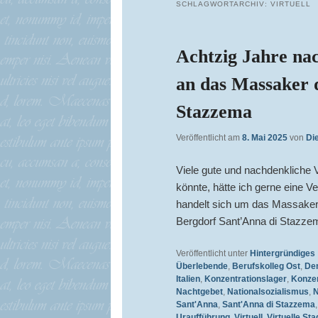
SCHLAGWORTARCHIV:
VIRTUELL
Achtzig Jahre na
an das Massaker 
Stazzema
Veröffentlicht am
8. Mai 2025
von
Di
Viele gute und nachdenkliche 
könnte, hätte ich gerne eine V
handelt sich um das Massaker
Bergdorf Sant’Anna di Stazze
Veröffentlicht unter
Hintergründiges
Überlebende
,
Berufskolleg Ost
,
De
Italien
,
Konzentrationslager
,
Konzer
Nachtgebet
,
Nationalsozialismus
,
N
Sant'Anna
,
Sant'Anna di Stazzema
Uraufführung
,
Virtuell
,
Virtuelle Sta