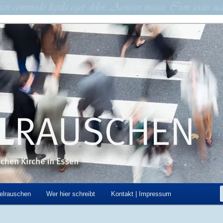
schen Kirche in Essen
hen
elrauschen
Wer hier schreibt
Kontakt | Impressum