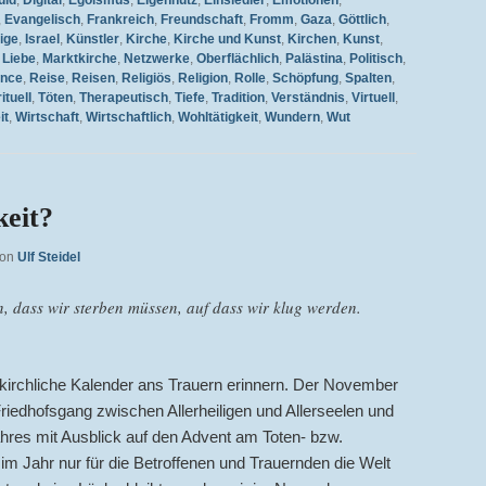
,
Evangelisch
,
Frankreich
,
Freundschaft
,
Fromm
,
Gaza
,
Göttlich
,
lige
,
Israel
,
Künstler
,
Kirche
,
Kirche und Kunst
,
Kirchen
,
Kunst
,
,
Liebe
,
Marktkirche
,
Netzwerke
,
Oberflächlich
,
Palästina
,
Politisch
,
ence
,
Reise
,
Reisen
,
Religiös
,
Religion
,
Rolle
,
Schöpfung
,
Spalten
,
ituell
,
Töten
,
Therapeutisch
,
Tiefe
,
Tradition
,
Verständnis
,
Virtuell
,
it
,
Wirtschaft
,
Wirtschaftlich
,
Wohltätigkeit
,
Wundern
,
Wut
keit?
von
Ulf Steidel
, dass wir sterben müssen, auf dass wir klug werden.
 kirchliche Kalender ans Trauern erinnern. Der November
Friedhofsgang zwischen Allerheiligen und Allerseelen und
res mit Ausblick auf den Advent am Toten- bzw.
im Jahr nur für die Betroffenen und Trauernden die Welt