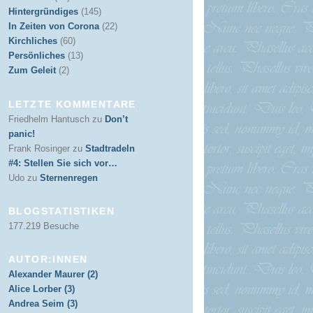
Hintergründiges
(145)
In Zeiten von Corona
(22)
Kirchliches
(60)
Persönliches
(13)
Zum Geleit
(2)
LETZTE KOMMENTARE
Friedhelm Hantusch
zu
Don’t
panic!
Frank Rosinger
zu
Stadtradeln
#4: Stellen Sie sich vor…
Udo
zu
Sternenregen
BLOGSTATISTIKEN
177.219 Besuche
AUTOR:INNEN
Alexander Maurer (2)
Alice Lorber (3)
Andrea Seim (3)