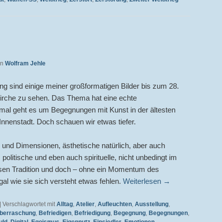
on
Wolfram Jehle
ng sind einige meiner großformatigen Bilder bis zum 28.
kirche zu sehen. Das Thema hat eine echte
mal geht es um Begegnungen mit Kunst in der ältesten
 Innenstadt. Doch schauen wir etwas tiefer.
und Dimensionen, ästhetische natürlich, aber auch
, politische und eben auch spirituelle, nicht unbedingt im
ösen Tradition und doch – ohne ein Momentum des
gal wie sie sich versteht etwas fehlen.
Weiterlesen
→
|
Verschlagwortet mit
Alltag
,
Atelier
,
Aufleuchten
,
Ausstellung
,
berraschung
,
Befriedigen
,
Befriedigung
,
Begegnung
,
Begegnungen
,
uld
,
Digital
,
Egoismus
,
Eigennutz
,
Einsiedler
,
Emotionen
,