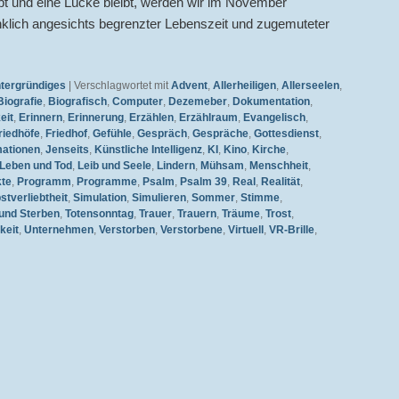
irbt und eine Lücke bleibt, werden wir im November
enklich angesichts begrenzter Lebenszeit und zugemuteter
ntergründiges
|
Verschlagwortet mit
Advent
,
Allerheiligen
,
Allerseelen
,
Biografie
,
Biografisch
,
Computer
,
Dezemeber
,
Dokumentation
,
eit
,
Erinnern
,
Erinnerung
,
Erzählen
,
Erzählraum
,
Evangelisch
,
riedhöfe
,
Friedhof
,
Gefühle
,
Gespräch
,
Gespräche
,
Gottesdienst
,
mationen
,
Jenseits
,
Künstliche Intelligenz
,
KI
,
Kino
,
Kirche
,
Leben und Tod
,
Leib und Seele
,
Lindern
,
Mühsam
,
Menschheit
,
te
,
Programm
,
Programme
,
Psalm
,
Psalm 39
,
Real
,
Realität
,
stverliebtheit
,
Simulation
,
Simulieren
,
Sommer
,
Stimme
,
und Sterben
,
Totensonntag
,
Trauer
,
Trauern
,
Träume
,
Trost
,
keit
,
Unternehmen
,
Verstorben
,
Verstorbene
,
Virtuell
,
VR-Brille
,