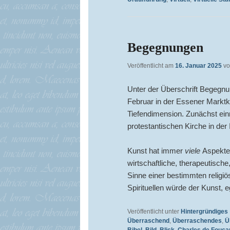
Begegnungen
Veröffentlicht am
16. Januar 2025
v
Unter der Überschrift Begegnu
Februar in der Essener Markt
Tiefendimension. Zunächst ein
protestantischen Kirche in der
Kunst hat immer
viele
Aspekte 
wirtschaftliche, therapeutische
Sinne einer bestimmten religi
Spirituellen würde der Kunst, e
Veröffentlicht unter
Hintergründiges
Überraschend
,
Überraschendes
,
Ü
Bibel
,
Bild
,
Blick
,
Charles de Fouca