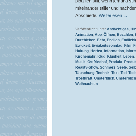
plötzlich still, wenn jemand st
miteinander stiller und nachd
Abschiede.
Weiterlesen
→
Veröffentlicht unter
Andächtiges
,
Hi
Animation
,
App
,
Öffnen
,
Bezahlen
,
Durchleben
,
Echt
,
Endlich
,
Endlichk
Ewigkeit
,
Ewigkeitssonntag
,
Film
,
F
Haltung
,
Herbst
,
Information
,
Infor
Kirchenjahr
,
Klug
,
Klugheit
,
Leben
,
Musik
,
Ostfriedhof
,
Produkt
,
Produk
Reality-Show
,
Schmerz
,
Seele
,
Selb
Täuschung
,
Technik
,
Text
,
Tod
,
Tod 
Trostkraft
,
Unsterblich
,
Unsterblich
Weihnachten