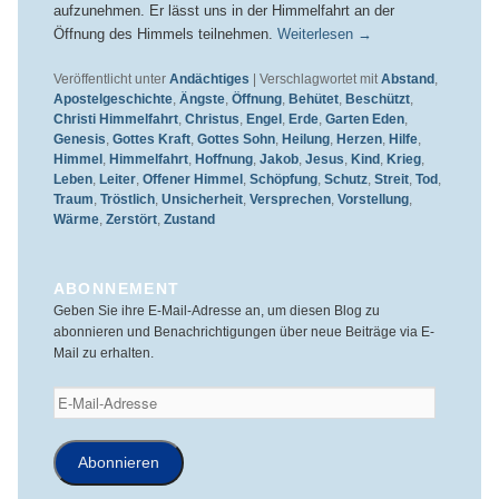
aufzunehmen. Er lässt uns in der Himmelfahrt an der
Öffnung des Himmels teilnehmen.
Weiterlesen
→
Veröffentlicht unter
Andächtiges
|
Verschlagwortet mit
Abstand
,
Apostelgeschichte
,
Ängste
,
Öffnung
,
Behütet
,
Beschützt
,
Christi Himmelfahrt
,
Christus
,
Engel
,
Erde
,
Garten Eden
,
Genesis
,
Gottes Kraft
,
Gottes Sohn
,
Heilung
,
Herzen
,
Hilfe
,
Himmel
,
Himmelfahrt
,
Hoffnung
,
Jakob
,
Jesus
,
Kind
,
Krieg
,
Leben
,
Leiter
,
Offener Himmel
,
Schöpfung
,
Schutz
,
Streit
,
Tod
,
Traum
,
Tröstlich
,
Unsicherheit
,
Versprechen
,
Vorstellung
,
Wärme
,
Zerstört
,
Zustand
ABONNEMENT
Geben Sie ihre E-Mail-Adresse an, um diesen Blog zu
abonnieren und Benachrichtigungen über neue Beiträge via E-
Mail zu erhalten.
E-
Mail-
Adresse
Abonnieren