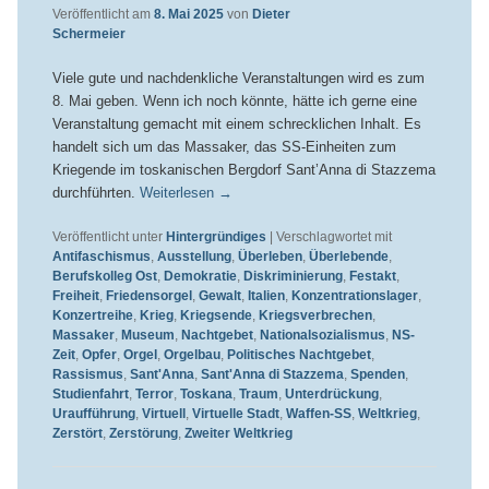
Veröffentlicht am
8. Mai 2025
von
Dieter
Schermeier
Viele gute und nachdenkliche Veranstaltungen wird es zum
8. Mai geben. Wenn ich noch könnte, hätte ich gerne eine
Veranstaltung gemacht mit einem schrecklichen Inhalt. Es
handelt sich um das Massaker, das SS-Einheiten zum
Kriegende im toskanischen Bergdorf Sant’Anna di Stazzema
durchführten.
Weiterlesen
→
Veröffentlicht unter
Hintergründiges
|
Verschlagwortet mit
Antifaschismus
,
Ausstellung
,
Überleben
,
Überlebende
,
Berufskolleg Ost
,
Demokratie
,
Diskriminierung
,
Festakt
,
Freiheit
,
Friedensorgel
,
Gewalt
,
Italien
,
Konzentrationslager
,
Konzertreihe
,
Krieg
,
Kriegsende
,
Kriegsverbrechen
,
Massaker
,
Museum
,
Nachtgebet
,
Nationalsozialismus
,
NS-
Zeit
,
Opfer
,
Orgel
,
Orgelbau
,
Politisches Nachtgebet
,
Rassismus
,
Sant'Anna
,
Sant'Anna di Stazzema
,
Spenden
,
Studienfahrt
,
Terror
,
Toskana
,
Traum
,
Unterdrückung
,
Uraufführung
,
Virtuell
,
Virtuelle Stadt
,
Waffen-SS
,
Weltkrieg
,
Zerstört
,
Zerstörung
,
Zweiter Weltkrieg