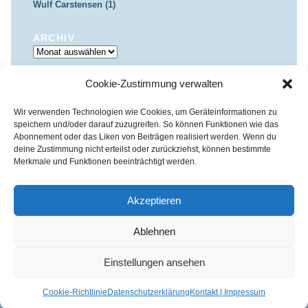
Wulf Carstensen (1)
ARCHIV
Archiv
Cookie-Zustimmung verwalten
IMPRESSUM & DATENSCHUTZ
Impressum
Datenschutz
Wir verwenden Technologien wie Cookies, um Geräteinformationen zu
speichern und/oder darauf zuzugreifen. So können Funktionen wie das
Abonnement oder das Liken von Beiträgen realisiert werden. Wenn du
deine Zustimmung nicht erteilst oder zurückziehst, können bestimmte
Merkmale und Funktionen beeinträchtigt werden.
Kirchenkreis Essen | Referat für Presse- und Öffentlichkeitsarbeit /
Pressestelle
Akzeptieren
Haus der Evangelischen Kirche | III. Hagen 39 / 45127 Essen
Impressum
|
Datenschutz
Ablehnen
Fon 0201 / 22 05-221 | Fax 0201 / 22 05-223 | e-Mail
info@himmelrauschen.de
Einstellungen ansehen
Cookie-Richtlinie
Datenschutzerklärung
Kontakt | Impressum