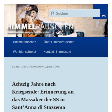
Zum
Zum
Aufgezeichnet von der Evangelischen Kirche in Essen
primären
sekundären
Suchen
Inhalt
Inhalt
springen
springen
Himmelrauschen
Hauptmenü
Himmelrauschen
Über Himmelrauschen
Wer hier schreibt
Kontakt | Impressum
SCHLAGWORTARCHIV:
ZERSTÖRT
Achtzig Jahre nach
Kriegsende: Erinnerung an
das Massaker der SS in
Sant’Anna di Stazzema