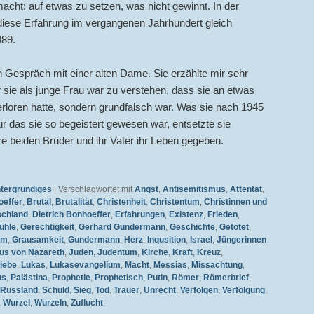
acht: auf etwas zu setzen, was nicht gewinnt. In der
iese Erfahrung im vergangenen Jahrhundert gleich
989.
in Gespräch mit einer alten Dame. Sie erzählte mir sehr
r sie als junge Frau war zu verstehen, dass sie an etwas
verloren hatte, sondern grundfalsch war. Was sie nach 1945
ür das sie so begeistert gewesen war, entsetzte sie
hre beiden Brüder und ihr Vater ihr Leben gegeben.
ntergründiges
|
Verschlagwortet mit
Angst
,
Antisemitismus
,
Attentat
,
effer
,
Brutal
,
Brutalität
,
Christenheit
,
Christentum
,
Christinnen und
schland
,
Dietrich Bonhoeffer
,
Erfahrungen
,
Existenz
,
Frieden
,
ühle
,
Gerechtigkeit
,
Gerhard Gundermann
,
Geschichte
,
Getötet
,
am
,
Grausamkeit
,
Gundermann
,
Herz
,
Inqusition
,
Israel
,
Jüngerinnen
us von Nazareth
,
Juden
,
Judentum
,
Kirche
,
Kraft
,
Kreuz
,
iebe
,
Lukas
,
Lukasevangelium
,
Macht
,
Messias
,
Missachtung
,
us
,
Palästina
,
Prophetie
,
Prophetisch
,
Putin
,
Römer
,
Römerbrief
,
Russland
,
Schuld
,
Sieg
,
Tod
,
Trauer
,
Unrecht
,
Verfolgen
,
Verfolgung
,
,
Wurzel
,
Wurzeln
,
Zuflucht