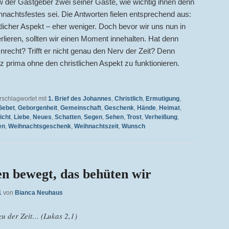
ow der Gastgeber zwei seiner Gäste, wie wichtig ihnen denn
hnachtsfestes sei. Die Antworten fielen entsprechend aus:
tlicher Aspekt – eher weniger. Doch bevor wir uns nun in
lieren, sollten wir einen Moment innehalten. Hat denn
nrecht? Trifft er nicht genau den Nerv der Zeit? Denn
 prima ohne den christlichen Aspekt zu funktionieren.
rschlagwortet mit
1. Brief des Johannes
,
Christlich
,
Ermutigung
,
Gebet
,
Geborgenheit
,
Gemeinschaft
,
Geschenk
,
Hände
,
Heimat
,
icht
,
Liebe
,
Neues
,
Schatten
,
Segen
,
Sehen
,
Trost
,
Verheißung
,
en
,
Weihnachtsgeschenk
,
Weihnachtszeit
,
Wunsch
n bewegt, das behüten wir
1
von
Bianca Neuhaus
zu der Zeit… (Lukas 2,1)