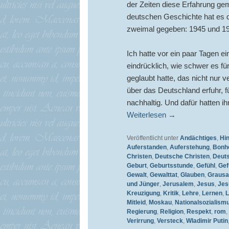
der Zeiten diese Erfahrung gem
deutschen Geschichte hat es d
zweimal gegeben: 1945 und 1
Ich hatte vor ein paar Tagen e
eindrücklich, wie schwer es fü
geglaubt hatte, das nicht nur 
über das Deutschland erfuhr, f
nachhaltig. Und dafür hatten i
Weiterlesen
→
Veröffentlicht unter
Andächtiges
,
Hi
Auferstanden
,
Auferstehung
,
Bonho
Christen
,
Deutsche Christen
,
Deut
Geburt
,
Geburtsstunde
,
Gefühl
,
Gef
Gewalt
,
Gewalttat
,
Glauben
,
Graus
und Jünger
,
Jerusalem
,
Jesus
,
Jes
Kreuzigung
,
Kritik
,
Lehre
,
Lernen
,
L
Mitleid
,
Moskau
,
Nationalsozialism
Regierung
,
Religion
,
Respekt
,
rom
,
Verirrung
,
Versteck
,
Wladimir Putin