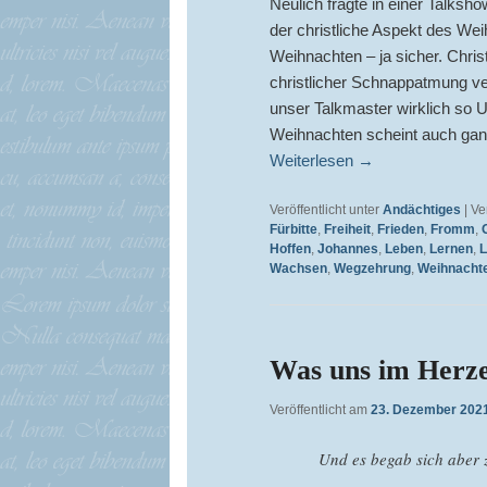
Neulich fragte in einer Talksh
der christliche Aspekt des Wei
Weihnachten – ja sicher. Chris
christlicher Schnappatmung ver
unser Talkmaster wirklich so U
Weihnachten scheint auch ganz
Weiterlesen
→
Veröffentlicht unter
Andächtiges
|
Ve
Fürbitte
,
Freiheit
,
Frieden
,
Fromm
,
Hoffen
,
Johannes
,
Leben
,
Lernen
,
L
Wachsen
,
Wegzehrung
,
Weihnacht
Was uns im Herze
Veröffentlicht am
23. Dezember 202
Und es begab sich aber 