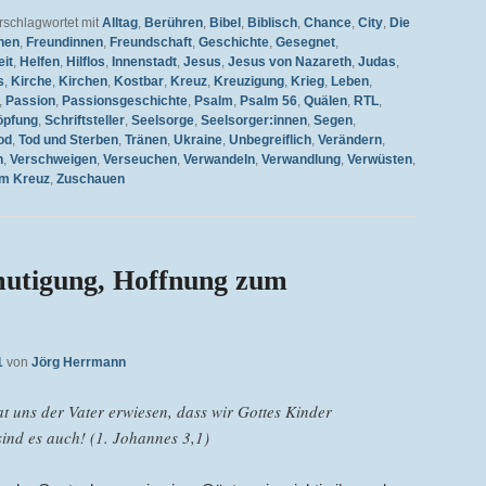
rschlagwortet mit
Alltag
,
Berühren
,
Bibel
,
Biblisch
,
Chance
,
City
,
Die
hen
,
Freundinnen
,
Freundschaft
,
Geschichte
,
Gesegnet
,
it
,
Helfen
,
Hilflos
,
Innenstadt
,
Jesus
,
Jesus von Nazareth
,
Judas
,
s
,
Kirche
,
Kirchen
,
Kostbar
,
Kreuz
,
Kreuzigung
,
Krieg
,
Leben
,
,
Passion
,
Passionsgeschichte
,
Psalm
,
Psalm 56
,
Quälen
,
RTL
,
öpfung
,
Schriftsteller
,
Seelsorge
,
Seelsorger:innen
,
Segen
,
od
,
Tod und Sterben
,
Tränen
,
Ukraine
,
Unbegreiflich
,
Verändern
,
n
,
Verschweigen
,
Verseuchen
,
Verwandeln
,
Verwandlung
,
Verwüsten
,
m Kreuz
,
Zuschauen
utigung, Hoffnung zum
1
von
Jörg Herrmann
at uns der Vater erwiesen, dass wir Gottes Kinder
sind es auch! (1. Johannes 3,1)