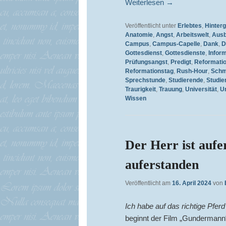
Weiterlesen
→
Veröffentlicht unter
Erlebtes
,
Hinter
Anatomie
,
Angst
,
Arbeitswelt
,
Ausb
Campus
,
Campus-Capelle
,
Dank
,
D
Gottesdienst
,
Gottesdienste
,
Infor
Prüfungsangst
,
Predigt
,
Reformati
Reformationstag
,
Rush-Hour
,
Schm
Sprechstunde
,
Studierende
,
Studi
Traurigkeit
,
Trauung
,
Universität
,
U
Wissen
Der Herr ist aufe
auferstanden
Veröffentlicht am
16. April 2024
von
Ich habe auf das richtige Pfer
beginnt der Film „Gundermann“