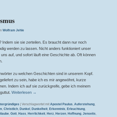
ismus
on
Wolfram Jehle
 Indem sie sie zerteilen. Es braucht dann nur noch
ndig werden zu lassen. Nicht anders funktioniert unser
 uns auf, und sofort läuft eine Geschichte ab. Oft können
n.
ichwörter zu welchen Geschichten sind in unserem Kopf.
iefert zu sein, habe ich es mir angewöhnt, kurze
rnen. Indem ich auf sie zurückgreife, gebe ich meinem
guttut.
Weiterlesen
→
ntergründiges
|
Verschlagwortet mit
Apostel Paulus
,
Auferstehung
,
um
,
Christlich
,
Dunkel
,
Dunkelheit
,
Erkenntnis
,
Erleuchtung
,
Glaube
,
Gott
,
Hass
,
Herrlichkeit
,
Herz
,
Herzen
,
Hoffnung
,
Jenseits
,