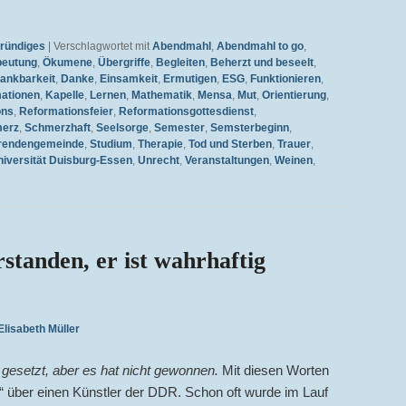
gründiges
|
Verschlagwortet mit
Abendmahl
,
Abendmahl to go
,
eutung
,
Ökumene
,
Übergriffe
,
Begleiten
,
Beherzt und beseelt
,
ankbarkeit
,
Danke
,
Einsamkeit
,
Ermutigen
,
ESG
,
Funktionieren
,
mationen
,
Kapelle
,
Lernen
,
Mathematik
,
Mensa
,
Mut
,
Orientierung
,
ons
,
Reformationsfeier
,
Reformationsgottesdienst
,
erz
,
Schmerzhaft
,
Seelsorge
,
Semester
,
Semsterbeginn
,
erendengemeinde
,
Studium
,
Therapie
,
Tod und Sterben
,
Trauer
,
niversität Duisburg-Essen
,
Unrecht
,
Veranstaltungen
,
Weinen
,
rstanden, er ist wahrhaftig
Elisabeth Müller
d gesetzt, aber es hat nicht gewonnen.
Mit diesen Worten
 über einen Künstler der DDR. Schon oft wurde im Lauf