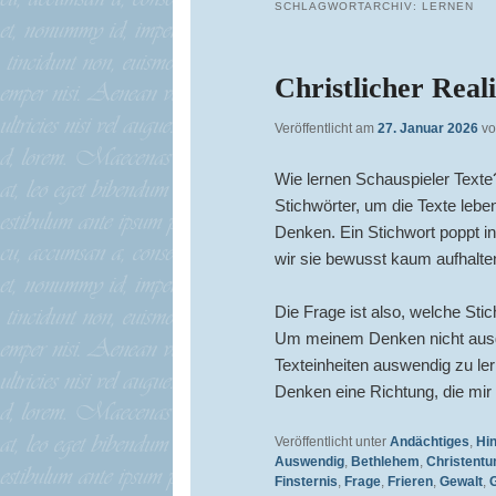
SCHLAGWORTARCHIV:
LERNEN
Christlicher Real
Veröffentlicht am
27. Januar 2026
v
Wie lernen Schauspieler Texte?
Stichwörter, um die Texte lebe
Denken. Ein Stichwort poppt in
wir sie bewusst kaum aufhalte
Die Frage ist also, welche St
Um meinem Denken nicht ausgel
Texteinheiten auswendig zu le
Denken eine Richtung, die mir 
Veröffentlicht unter
Andächtiges
,
Hi
Auswendig
,
Bethlehem
,
Christent
Finsternis
,
Frage
,
Frieren
,
Gewalt
,