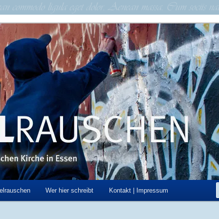
schen Kirche in Essen
hen
elrauschen
Wer hier schreibt
Kontakt | Impressum