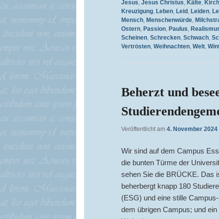
Jesus
,
Jesus Christus
,
Kälte
,
Kirc
Kreuzigung
,
Leben
,
Leid
,
Leiden
,
Le
Mensch
,
Menschenwürde
,
Milchstr
Ostern
,
Passion
,
Paulus
,
Realismu
Scheinen
,
Schrecken
,
Schwach
,
Sc
Vertrösten
,
Weihnachten
,
Welt
,
Win
Beherzt und besee
Studierendengem
Veröffentlicht am
4. November 2024
Wir sind auf dem Campus Esse
die bunten Türme der Universit
sehen Sie die BRÜCKE. Das is
beherbergt knapp 180 Studier
(ESG) und eine stille Campus-Ka
dem übrigen Campus; und ein 