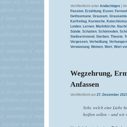
Veröffentlicht unter
Andächtiges
|
Ve
Passion
,
Erzählung
,
Essen
,
Fernse
Gethsemane
,
Grausam
,
Grausamke
Karfreitag
,
Karwoche
,
Katechismu
Leiden
,
Lernen
,
Marktkirche
,
Nacht
Sünde
,
Schatten
,
Schönreden
,
Sch
Stellvertretend
,
Sterben
,
Theorie
,
T
Vergessen
,
Verheißung
,
Verhunger
Verwüstung
,
Weinen
,
Wort
,
Wort vo
Wegzehrung, Erm
Anfassen
Veröffentlicht am
27. Dezember 202
Seht, welch eine Liebe h
heißen sollen – und wir 