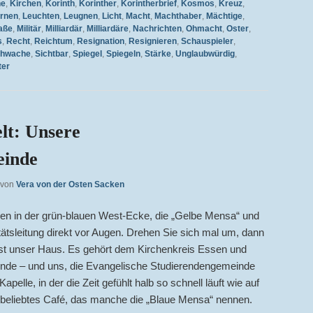
he
,
Kirchen
,
Korinth
,
Korinther
,
Korintherbrief
,
Kosmos
,
Kreuz
,
rnen
,
Leuchten
,
Leugnen
,
Licht
,
Macht
,
Machthaber
,
Mächtige
,
aße
,
Militär
,
Milliardär
,
Milliardäre
,
Nachrichten
,
Ohmacht
,
Oster
,
s
,
Recht
,
Reichtum
,
Resignation
,
Resignieren
,
Schauspieler
,
hwache
,
Sichtbar
,
Spiegel
,
Spiegeln
,
Stärke
,
Unglaubwürdig
,
ter
lt: Unsere
einde
von
Vera von der Osten Sacken
n in der grün-blauen West-Ecke, die „Gelbe Mensa“ und
ätsleitung direkt vor Augen. Drehen Sie sich mal um, dann
t unser Haus. Es gehört dem Kirchenkreis Essen und
ende – und uns, die Evangelische Studierendengemeinde
pelle, in der die Zeit gefühlt halb so schnell läuft wie auf
beliebtes Café, das manche die „Blaue Mensa“ nennen.