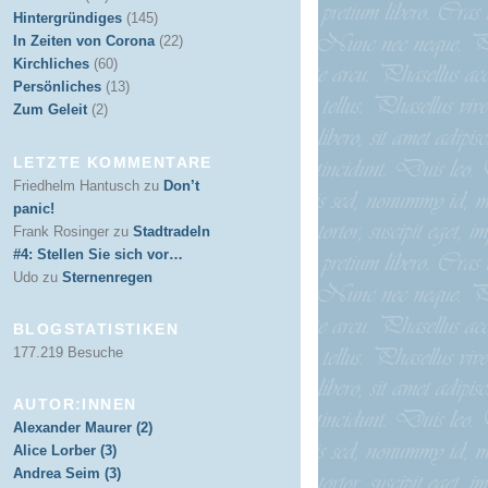
Hintergründiges
(145)
In Zeiten von Corona
(22)
Kirchliches
(60)
Persönliches
(13)
Zum Geleit
(2)
LETZTE KOMMENTARE
Friedhelm Hantusch
zu
Don’t
panic!
Frank Rosinger
zu
Stadtradeln
#4: Stellen Sie sich vor…
Udo
zu
Sternenregen
BLOGSTATISTIKEN
177.219 Besuche
AUTOR:INNEN
Alexander Maurer (2)
Alice Lorber (3)
Andrea Seim (3)