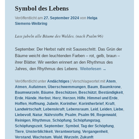
Symbol des Lebens
Veröffentlicht am
27. September 2024
von
Helga
Siemens-Weibring
Lass jubeln alle Bäume des Waldes. (nach Psalm 96)
September. Der Herbst naht mit Sauseschritt. Das Grün der
Bäume weicht den leuchtenden Farben – rot, gelb, braun –
ihrer Blätter. Wir werden erinnert an den Rhythmus des
Jahres, den Rhythmus des Lebens.
Weiterlesen
→
Veröffentlicht unter
Andächtiges
|
Verschlagwortet mit
Atem
,
Atmen
,
Aufatmen
,
Überschwemmungen
,
Baum
,
Baumkrone
,
Baumwurzeln
,
Bäume
,
Beschützen
,
Beschützt
,
Beständigkeit
,
Erde
,
Hände
,
Herbst
,
Herz
,
Herzen
,
Hilfe
,
Himmel und Erde
,
Hoffen
,
Hoffnung
,
Jubeln
,
Korinther
,
Korintherbrief
,
Kraft
,
Landwirtschaft
,
Lebenskraft
,
Lebensraum
,
Leid
,
Leiden
,
Liebe
,
Liebevoll
,
Natur
,
Nährstoffe
,
Psalm
,
Psalm 96
,
Regenwald
,
Reinigen
,
Rhythmus
,
Schöpfung
,
Schöpfungstag
,
Schöpfungszeit
,
September
,
Symbol
,
Tag der Schöpfung
,
Tiere
,
Unsterblichkeit
,
Verantwortung
,
Vergangenheit
,
Verstand
,
Wachstum
,
Wald
,
Wurzeln
,
Zukunft