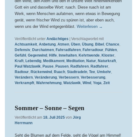
den Wind, den Atem und den in unsere Welt hineinwirkenden
Gott ein und dasselbe Wort: ruach. Diese ruach ist am
Werk, wenn Menschen aufatmen, wenn etwas in Bewegung
gerät, wenn frischer Wind zu spüren ist, aber eben auch,
wenn uns der Wind entgegenbläst.
Weiterlesen
→
Veröffentlicht unter
Andächtiges
|
Verschlagwortet mit
Achtsamkeit
,
Anbetung
,
Atmen
,
Üben
,
Übung
,
Bibel
,
Chance
,
Defensiv
,
Durchatmen
,
Fahrradfahren
,
Fahrradtour
,
Fühlen
,
Gefühl
,
Gegenwind
,
Hilfe
,
Innehalten
,
Kehrtwende
,
Kloster
,
Kraft
,
Lebendig
,
Medikament
,
Meditation
,
Natur
,
Naturkraft
,
Paul Watzlawik
,
Pause
,
Pausen
,
Radfahren
,
Radfahrer
,
Radtour
,
Rückenwind
,
Ruach
,
Stadtradeln
,
Tee
,
Umkehr
,
Verändern
,
Veränderung
,
Verbessern
,
Verbesserung
,
Verkrampft
,
Wahrnehmung
,
Watzlawik
,
Wind
,
Yoga
,
Zeit
Sommer – Sonne – Segen
Veröffentlicht am
18. Juli 2025
von
Jörg
Herrmann
Seht die Blumen auf dem Felde, seht die Vögel am Himmel!