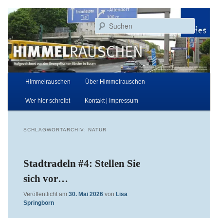
Zum
Zum
Aufgezeichnet von der Evangelischen Kirche in Essen
primären
sekundären
Suchen
Inhalt
Inhalt
springen
springen
Himmelrauschen
Hauptmenü
Himmelrauschen
Über Himmelrauschen
Wer hier schreibt
Kontakt | Impressum
SCHLAGWORTARCHIV:
NATUR
Stadtradeln #4: Stellen Sie
sich vor…
Veröffentlicht am
30. Mai 2026
von
Lisa
Springborn