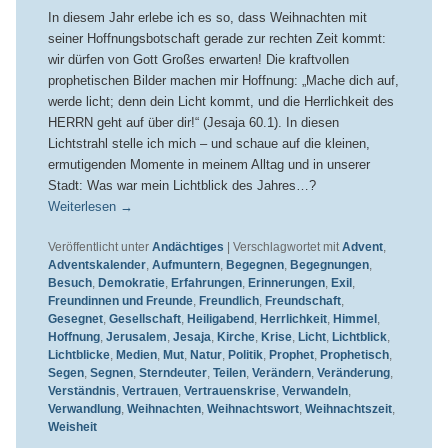
In diesem Jahr erlebe ich es so, dass Weihnachten mit
seiner Hoffnungsbotschaft gerade zur rechten Zeit kommt:
wir dürfen von Gott Großes erwarten! Die kraftvollen
prophetischen Bilder machen mir Hoffnung: „Mache dich auf,
werde licht; denn dein Licht kommt, und die Herrlichkeit des
HERRN geht auf über dir!“ (Jesaja 60.1). In diesen
Lichtstrahl stelle ich mich – und schaue auf die kleinen,
ermutigenden Momente in meinem Alltag und in unserer
Stadt: Was war mein Lichtblick des Jahres…?
Weiterlesen
→
Veröffentlicht unter
Andächtiges
|
Verschlagwortet mit
Advent
,
Adventskalender
,
Aufmuntern
,
Begegnen
,
Begegnungen
,
Besuch
,
Demokratie
,
Erfahrungen
,
Erinnerungen
,
Exil
,
Freundinnen und Freunde
,
Freundlich
,
Freundschaft
,
Gesegnet
,
Gesellschaft
,
Heiligabend
,
Herrlichkeit
,
Himmel
,
Hoffnung
,
Jerusalem
,
Jesaja
,
Kirche
,
Krise
,
Licht
,
Lichtblick
,
Lichtblicke
,
Medien
,
Mut
,
Natur
,
Politik
,
Prophet
,
Prophetisch
,
Segen
,
Segnen
,
Sterndeuter
,
Teilen
,
Verändern
,
Veränderung
,
Verständnis
,
Vertrauen
,
Vertrauenskrise
,
Verwandeln
,
Verwandlung
,
Weihnachten
,
Weihnachtswort
,
Weihnachtszeit
,
Weisheit