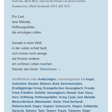
Geh aus, mein Herz, und suche Freud / in dieser lieben
Sommerzeit. (Paul Gerhardt 1653, EG 503)
Ein Lied,
eine Melodie,
Hoffnungsbilder,
die ermutigen sollen.
Gerade in einer Welt,
in der vieles schief läuft,
sich immer noch wenige
auf Kosten anderer
ein schönes Leben machen.
Damals wie heute.
Weiterlesen
→
Veröffentlicht unter
Andächtiges
|
Verschlagwortet mit
Angst
,
Aufstehen
,
Bäume
,
Blumen
,
Bunt
,
Demonstration
,
Dreißigjähriger Krieg
,
Evangelisches Gesangbuch
,
Freude
,
Fried
,
Friedlich
,
Gefühle
,
Gesangbuch
,
Gewalt
,
Gott
,
Hass
,
Herz
,
Hoffnung
,
Hoffnungsbilder
,
Krieg
,
Laub
,
Lied
,
Melodie
,
Menschlichkeit
,
Miteinander
,
Natur
,
Paul Gerhardt
,
Rüttenscheid
,
Segen
,
Segnen
,
Sehnsucht
,
Singen
,
Solidarität
,
Sprache
,
Stimme
,
Tanz
,
Tanzen
,
Traum
,
Träumen
,
Vögel
,