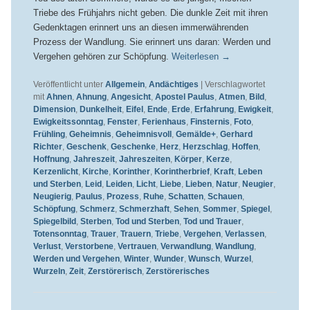
Triebe des Frühjahrs nicht geben. Die dunkle Zeit mit ihren
Gedenktagen erinnert uns an diesen immerwährenden
Prozess der Wandlung. Sie erinnert uns daran: Werden und
Vergehen gehören zur Schöpfung.
Weiterlesen
→
Veröffentlicht unter
Allgemein
,
Andächtiges
|
Verschlagwortet
mit
Ahnen
,
Ahnung
,
Angesicht
,
Apostel Paulus
,
Atmen
,
Bild
,
Dimension
,
Dunkelheit
,
Eifel
,
Ende
,
Erde
,
Erfahrung
,
Ewigkeit
,
Ewigkeitssonntag
,
Fenster
,
Ferienhaus
,
Finsternis
,
Foto
,
Frühling
,
Geheimnis
,
Geheimnisvoll
,
Gemälde+
,
Gerhard
Richter
,
Geschenk
,
Geschenke
,
Herz
,
Herzschlag
,
Hoffen
,
Hoffnung
,
Jahreszeit
,
Jahreszeiten
,
Körper
,
Kerze
,
Kerzenlicht
,
Kirche
,
Korinther
,
Korintherbrief
,
Kraft
,
Leben
und Sterben
,
Leid
,
Leiden
,
Licht
,
Liebe
,
Lieben
,
Natur
,
Neugier
,
Neugierig
,
Paulus
,
Prozess
,
Ruhe
,
Schatten
,
Schauen
,
Schöpfung
,
Schmerz
,
Schmerzhaft
,
Sehen
,
Sommer
,
Spiegel
,
Spiegelbild
,
Sterben
,
Tod und Sterben
,
Tod und Trauer
,
Totensonntag
,
Trauer
,
Trauern
,
Triebe
,
Vergehen
,
Verlassen
,
Verlust
,
Verstorbene
,
Vertrauen
,
Verwandlung
,
Wandlung
,
Werden und Vergehen
,
Winter
,
Wunder
,
Wunsch
,
Wurzel
,
Wurzeln
,
Zeit
,
Zerstörerisch
,
Zerstörerisches