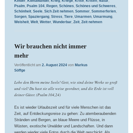
Kinder
,
Klimawandel
,
Krieg
,
Kriege
,
Krise
,
Krisen
,
Natur
,
Psalm
,
Psalm 104
,
Regen
,
Schönes
,
Schönes und Schweres
,
Schönheit
,
Seele
,
Sich Zeit nehmen
,
Sommer
,
Sommerferien
,
Sorgen
,
Spaziergang
,
Stress
,
Tiere
,
Umarmen
,
Umarmung
,
Weisheit
,
Welt
,
Wetter
,
Wunderbar
,
Zeit
,
Zeit nehmen
Wir brauchen nicht immer
mehr
Veröffentlicht am
2. August 2024
von
Markus
Söffge
Lobe den Herrn meine Seele! Gott, wie sind deine Werke so groß
und viel! Du hast sie alle weise geordnet, und die Erde ist voll
deiner Güter. (Psalm 104,24)
Es ist wieder Urlaubszeit und für viele Menschen ist das
Zeit, auf Entdeckungsreise zu gehen: Zu atemberaubenden
Stränden und Bergen, an blaue Meere und Flüsse, in
Wüsten, exotische Urwälder und Landschaften. Und dann
werden wieder viele Fotos durch die Welt geschickt. Als