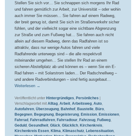
Stellen Sie sich vor… Sie schnappen sich morgens Ihr Rad
und fahren gemütlich zur Arbeit, zur Universität – oder wohin
auch immer Sie müssen… Sie fahren auf einem Radweg,
der breit genug ist, damit Sie sich im Straßenverkehr sicher
fühlen, und der vielleicht sogar eine sichtbare Abgrenzung
zur Straße und zum Fußweg hat… Sie fahren auch nicht
allein auf diesem Radweg, denn das Radfahren ist so
attraktiv, dass nur wenige Autos fahren und viele
Radfahrende unterwegs sind – die alle respektvoll
miteinander umgehen… Sie stellen Ihr Rad an einem
sicheren Abstellplatz ab und können es – wenn Sie ein E-
Rad fahren – mit Solarstrom laden… Der Radschnellweg –
und andere Radverbindungen – sind fertig ausgebaut…
Weiterlesen
→
Veröffentlicht unter
Hintergründiges
,
Persönliches
|
Verschlagwortet mit
Alltag
,
Arbeit
,
Arbeitsweg
,
Auto
,
Autofahren
,
Überzeugung
,
Bahnhof
,
Baustelle
,
Büro
,
Begegnen
,
Begegnung
,
Begeisterung
,
Emission
,
Emissionen
,
Fahrrad
,
Fahrradfahren
,
Fahrradtour
,
Fahrzeug
,
Fußweg
,
Geduld
,
Gesundheit
,
Glück
,
Glücklich
,
Kirchenkreis
,
Kirchenkreis Essen
,
Klima
,
Klimaschutz
,
Lebenssituation
,