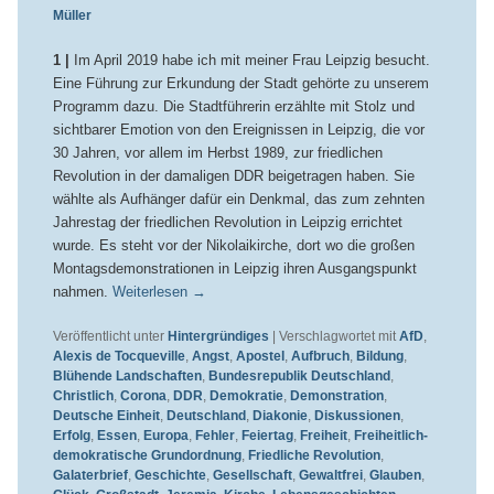
Müller
1 |
Im April 2019 habe ich mit meiner Frau Leipzig besucht.
Eine Führung zur Erkundung der Stadt gehörte zu unserem
Programm dazu. Die Stadtführerin erzählte mit Stolz und
sichtbarer Emotion von den Ereignissen in Leipzig, die vor
30 Jahren, vor allem im Herbst 1989, zur friedlichen
Revolution in der damaligen DDR beigetragen haben. Sie
wählte als Aufhänger dafür ein Denkmal, das zum zehnten
Jahrestag der friedlichen Revolution in Leipzig errichtet
wurde. Es steht vor der Nikolaikirche, dort wo die großen
Montagsdemonstrationen in Leipzig ihren Ausgangspunkt
nahmen.
Weiterlesen
→
Veröffentlicht unter
Hintergründiges
|
Verschlagwortet mit
AfD
,
Alexis de Tocqueville
,
Angst
,
Apostel
,
Aufbruch
,
Bildung
,
Blühende Landschaften
,
Bundesrepublik Deutschland
,
Christlich
,
Corona
,
DDR
,
Demokratie
,
Demonstration
,
Deutsche Einheit
,
Deutschland
,
Diakonie
,
Diskussionen
,
Erfolg
,
Essen
,
Europa
,
Fehler
,
Feiertag
,
Freiheit
,
Freiheitlich-
demokratische Grundordnung
,
Friedliche Revolution
,
Galaterbrief
,
Geschichte
,
Gesellschaft
,
Gewaltfrei
,
Glauben
,