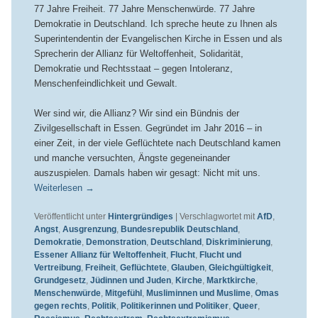
77 Jahre Freiheit. 77 Jahre Menschenwürde. 77 Jahre
Demokratie in Deutschland. Ich spreche heute zu Ihnen als
Superintendentin der Evangelischen Kirche in Essen und als
Sprecherin der Allianz für Weltoffenheit, Solidarität,
Demokratie und Rechtsstaat – gegen Intoleranz,
Menschenfeindlichkeit und Gewalt.
Wer sind wir, die Allianz? Wir sind ein Bündnis der
Zivilgesellschaft in Essen. Gegründet im Jahr 2016 – in
einer Zeit, in der viele Geflüchtete nach Deutschland kamen
und manche versuchten, Ängste gegeneinander
auszuspielen. Damals haben wir gesagt: Nicht mit uns.
Weiterlesen
→
Veröffentlicht unter
Hintergründiges
|
Verschlagwortet mit
AfD
,
Angst
,
Ausgrenzung
,
Bundesrepublik Deutschland
,
Demokratie
,
Demonstration
,
Deutschland
,
Diskriminierung
,
Essener Allianz für Weltoffenheit
,
Flucht
,
Flucht und
Vertreibung
,
Freiheit
,
Geflüchtete
,
Glauben
,
Gleichgültigkeit
,
Grundgesetz
,
Jüdinnen und Juden
,
Kirche
,
Marktkirche
,
Menschenwürde
,
Mitgefühl
,
Musliminnen und Muslime
,
Omas
gegen rechts
,
Politik
,
Politikerinnen und Politiker
,
Queer
,