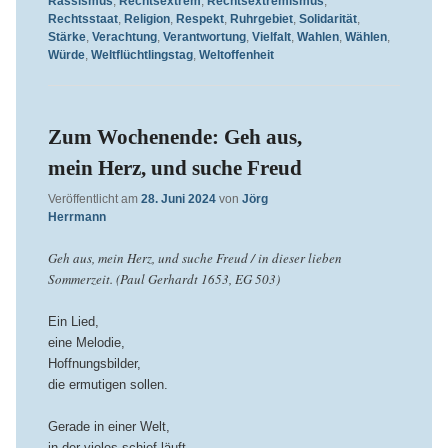
Rassismus
,
Rechtsextrem
,
Rechtsextremismus
,
Rechtsstaat
,
Religion
,
Respekt
,
Ruhrgebiet
,
Solidarität
,
Stärke
,
Verachtung
,
Verantwortung
,
Vielfalt
,
Wahlen
,
Wählen
,
Würde
,
Weltflüchtlingstag
,
Weltoffenheit
Zum Wochenende: Geh aus,
mein Herz, und suche Freud
Veröffentlicht am
28. Juni 2024
von
Jörg
Herrmann
Geh aus, mein Herz, und suche Freud / in dieser lieben
Sommerzeit. (Paul Gerhardt 1653, EG 503)
Ein Lied,
eine Melodie,
Hoffnungsbilder,
die ermutigen sollen.
Gerade in einer Welt,
in der vieles schief läuft,