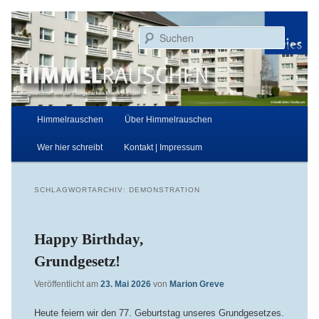
Zum
Zum
Aufgezeichnet von der Evangelischen Kirche in Essen
primären
sekundären
Suchen
Inhalt
Inhalt
springen
springen
Himmelrauschen
Hauptmenü
Himmelrauschen
Über Himmelrauschen
Wer hier schreibt
Kontakt | Impressum
SCHLAGWORTARCHIV:
DEMONSTRATION
Happy Birthday,
Grundgesetz!
Veröffentlicht am
23. Mai 2026
von
Marion Greve
Heute feiern wir den 77. Geburtstag unseres Grundgesetzes.