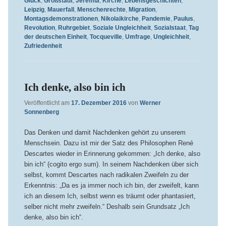
Glück
,
Großstadt
,
Jeremia
,
Kirche
,
Lebensgeschichten
,
Leipzig
,
Mauerfall
,
Menschenrechte
,
Migration
,
Montagsdemonstrationen
,
Nikolaikirche
,
Pandemie
,
Paulus
,
Revolution
,
Ruhrgebiet
,
Soziale Ungleichheit
,
Sozialstaat
,
Tag
der deutschen Einheit
,
Tocqueville
,
Umfrage
,
Ungleichheit
,
Zufriedenheit
Ich denke, also bin ich
Veröffentlicht am
17. Dezember 2016
von
Werner
Sonnenberg
Das Denken und damit Nachdenken gehört zu unserem
Menschsein. Dazu ist mir der Satz des Philosophen René
Descartes wieder in Erinnerung gekommen: „Ich denke, also
bin ich“ (cogito ergo sum). In seinem Nachdenken über sich
selbst, kommt Descartes nach radikalen Zweifeln zu der
Erkenntnis: „Da es ja immer noch ich bin, der zweifelt, kann
ich an diesem Ich, selbst wenn es träumt oder phantasiert,
selber nicht mehr zweifeln.“ Deshalb sein Grundsatz „Ich
denke, also bin ich“.