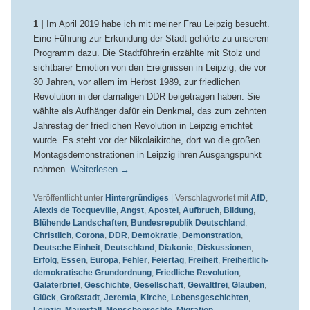
1 |
Im April 2019 habe ich mit meiner Frau Leipzig besucht.
Eine Führung zur Erkundung der Stadt gehörte zu unserem
Programm dazu. Die Stadtführerin erzählte mit Stolz und
sichtbarer Emotion von den Ereignissen in Leipzig, die vor
30 Jahren, vor allem im Herbst 1989, zur friedlichen
Revolution in der damaligen DDR beigetragen haben. Sie
wählte als Aufhänger dafür ein Denkmal, das zum zehnten
Jahrestag der friedlichen Revolution in Leipzig errichtet
wurde. Es steht vor der Nikolaikirche, dort wo die großen
Montagsdemonstrationen in Leipzig ihren Ausgangspunkt
nahmen.
Weiterlesen
→
Veröffentlicht unter
Hintergründiges
|
Verschlagwortet mit
AfD
,
Alexis de Tocqueville
,
Angst
,
Apostel
,
Aufbruch
,
Bildung
,
Blühende Landschaften
,
Bundesrepublik Deutschland
,
Christlich
,
Corona
,
DDR
,
Demokratie
,
Demonstration
,
Deutsche Einheit
,
Deutschland
,
Diakonie
,
Diskussionen
,
Erfolg
,
Essen
,
Europa
,
Fehler
,
Feiertag
,
Freiheit
,
Freiheitlich-
demokratische Grundordnung
,
Friedliche Revolution
,
Galaterbrief
,
Geschichte
,
Gesellschaft
,
Gewaltfrei
,
Glauben
,
Glück
,
Großstadt
,
Jeremia
,
Kirche
,
Lebensgeschichten
,
Leipzig
,
Mauerfall
,
Menschenrechte
,
Migration
,