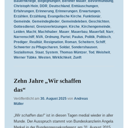
Bauernkriege
,
Begegnungen
,
Berliner Mauer
,
Bevormundung
,
Christoph Hein
,
DDR
,
Deutschland
,
Enttäuschungen
,
Erfahrungen
,
Erinnerung
,
Erinnerungen
,
Erwartungen
,
Erzählen
,
Erzählung
,
Evangelische Kirche
,
Funktionär
,
Gemeinde
,
Gemeindeglieder
,
Gemeindeleben
,
Geschichten
,
Gottesdienst
,
Grenzverletzungen
,
Kirche
,
Kirchengemeinde
,
Leiden
,
Macht
,
Machthaber
,
Mauer
,
Mauerbau
,
Mauerfall
,
Narr
,
Narrenschiff
,
NVA
,
Ordnung
,
Partei
,
Paulus
,
Politik
,
Politisch
,
Prediger
,
Realität
,
Resignation
,
Roman
,
Scheitern
,
Schiff
,
Schwerter zu Pflugscharen
,
Soldat
,
Sondershausen
,
Sozialismus
,
Staat
,
System
,
Thomas Müntzer
,
Tod
,
Weisheit
,
Werner Tübke
,
Westen
,
Wirklichkeit
,
Zunft
Zehn Jahre „Wir schaffen
das“
Veröffentlicht am
30. August 2025
von
Andreas
Müller
„
Wir schaffen das!
“ ist in diesen Tagen medial wieder in aller
Munde. Der Ausspruch stammt von Bundeskanzlerin Angela
Merkel in der Bundespressekonferenz am 31. August 2015