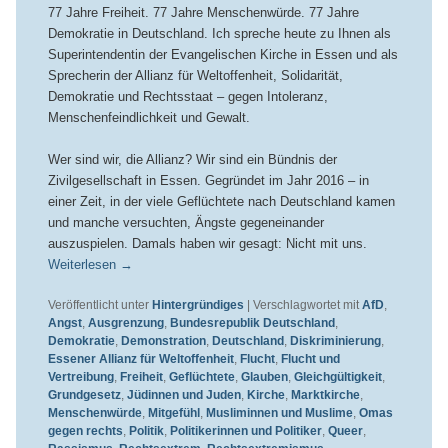
77 Jahre Freiheit. 77 Jahre Menschenwürde. 77 Jahre
Demokratie in Deutschland. Ich spreche heute zu Ihnen als
Superintendentin der Evangelischen Kirche in Essen und als
Sprecherin der Allianz für Weltoffenheit, Solidarität,
Demokratie und Rechtsstaat – gegen Intoleranz,
Menschenfeindlichkeit und Gewalt.
Wer sind wir, die Allianz? Wir sind ein Bündnis der
Zivilgesellschaft in Essen. Gegründet im Jahr 2016 – in
einer Zeit, in der viele Geflüchtete nach Deutschland kamen
und manche versuchten, Ängste gegeneinander
auszuspielen. Damals haben wir gesagt: Nicht mit uns.
Weiterlesen
→
Veröffentlicht unter
Hintergründiges
|
Verschlagwortet mit
AfD
,
Angst
,
Ausgrenzung
,
Bundesrepublik Deutschland
,
Demokratie
,
Demonstration
,
Deutschland
,
Diskriminierung
,
Essener Allianz für Weltoffenheit
,
Flucht
,
Flucht und
Vertreibung
,
Freiheit
,
Geflüchtete
,
Glauben
,
Gleichgültigkeit
,
Grundgesetz
,
Jüdinnen und Juden
,
Kirche
,
Marktkirche
,
Menschenwürde
,
Mitgefühl
,
Musliminnen und Muslime
,
Omas
gegen rechts
,
Politik
,
Politikerinnen und Politiker
,
Queer
,