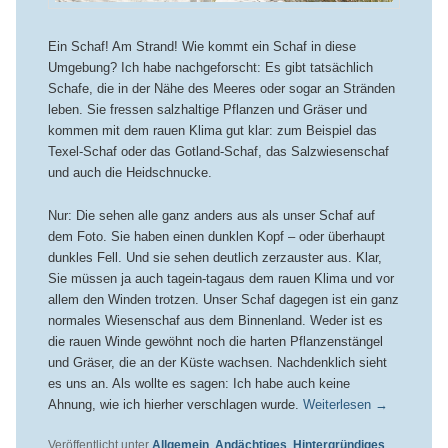
Ein Schaf! Am Strand! Wie kommt ein Schaf in diese
Umgebung? Ich habe nachgeforscht: Es gibt tatsächlich
Schafe, die in der Nähe des Meeres oder sogar an Stränden
leben. Sie fressen salzhaltige Pflanzen und Gräser und
kommen mit dem rauen Klima gut klar: zum Beispiel das
Texel-Schaf oder das Gotland-Schaf, das Salzwiesenschaf
und auch die Heidschnucke.
Nur: Die sehen alle ganz anders aus als unser Schaf auf
dem Foto. Sie haben einen dunklen Kopf – oder überhaupt
dunkles Fell. Und sie sehen deutlich zerzauster aus. Klar,
Sie müssen ja auch tagein-tagaus dem rauen Klima und vor
allem den Winden trotzen. Unser Schaf dagegen ist ein ganz
normales Wiesenschaf aus dem Binnenland. Weder ist es
die rauen Winde gewöhnt noch die harten Pflanzenstängel
und Gräser, die an der Küste wachsen. Nachdenklich sieht
es uns an. Als wollte es sagen: Ich habe auch keine
Ahnung, wie ich hierher verschlagen wurde.
Weiterlesen
→
Veröffentlicht unter
Allgemein
,
Andächtiges
,
Hintergründiges
,