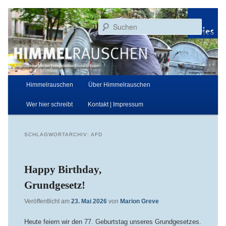
Zum
Zum
Aufgezeichnet von der Evangelischen Kirche in Essen
primären
sekundären
Suchen
Inhalt
Inhalt
springen
springen
Himmelrauschen
Hauptmenü
Himmelrauschen
Über Himmelrauschen
Wer hier schreibt
Kontakt | Impressum
SCHLAGWORTARCHIV:
AFD
Happy Birthday,
Grundgesetz!
Veröffentlicht am
23. Mai 2026
von
Marion Greve
Heute feiern wir den 77. Geburtstag unseres Grundgesetzes.