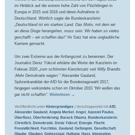
im Hinblick auf die extrem hohe Zahl von Flüchtlingen in
Europa in 2015 und 2016 und deren Aufnahme in
Deutschland. Wörtlich sagte die Bundeskanzlerin
:
„Deutschland ist ein starkes Land. Das Motiv, mit dem wir
an diese Dinge herangehen, muss sein: Wir haben so vieles
geschafft – wir schaffen das!“
Ihr Satz hat eine unglaubliche
Karriere gemacht.
Um zwei Extreme aus der Anfangszeit zu benennen: Der
Journalist Deniz Yükcel erklärte die Worte der Kanzlerin im
Februar 2020
„zum schönsten Kanzlersatz seit Willy Brandts
‚Mehr Demokratie wagen‘.
“ Alexander Gauland,
Spitzenkandidat der AfD für die Bundestagswahl 2017,
hingegen verkündete schon im Oktober 2015
“Wir wollen das
gar nicht schaffen“.
Weiterlesen
→
Veröffentlicht unter
Hintergründiges
|
Verschlagwortet mit
AfD
,
Alexander Gauland
,
Angela Merkel
,
Angst
,
Apostel Paulus
,
Überfluss
,
Überforderung
,
Barack Obama
,
Bundeskanzlerin
,
Christlich
,
Demokratie
,
Deniz Yükcel
,
Energie
,
Flucht
,
Freundlichkeit
,
Furchtlos
,
Gauland
,
Gefängnis
,
Gesellschaft
,
Glaube
,
Glauben
,
Gottesstaat
,
Haltung
,
Hass
,
Integration
,