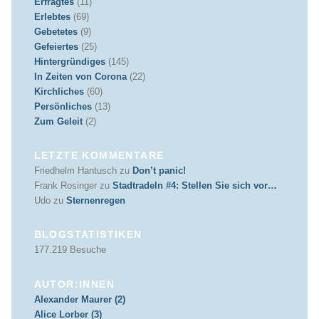
Erfragtes
(11)
Erlebtes
(69)
Gebetetes
(9)
Gefeiertes
(25)
Hintergründiges
(145)
In Zeiten von Corona
(22)
Kirchliches
(60)
Persönliches
(13)
Zum Geleit
(2)
LETZTE KOMMENTARE
Friedhelm Hantusch
zu
Don’t panic!
Frank Rosinger
zu
Stadtradeln #4: Stellen Sie sich vor…
Udo
zu
Sternenregen
BLOGSTATISTIKEN
177.219 Besuche
AUTOR:INNEN
Alexander Maurer (2)
Alice Lorber (3)