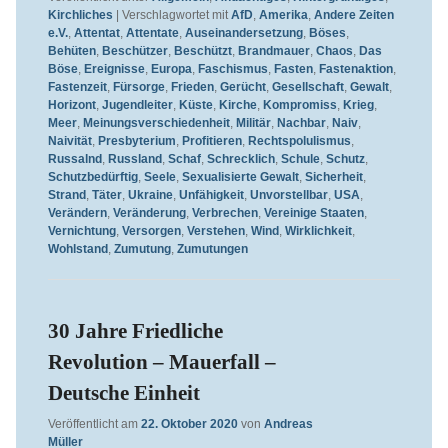
Kirchliches
|
Verschlagwortet mit
AfD
,
Amerika
,
Andere Zeiten
e.V.
,
Attentat
,
Attentate
,
Auseinandersetzung
,
Böses
,
Behüten
,
Beschützer
,
Beschützt
,
Brandmauer
,
Chaos
,
Das
Böse
,
Ereignisse
,
Europa
,
Faschismus
,
Fasten
,
Fastenaktion
,
Fastenzeit
,
Fürsorge
,
Frieden
,
Gerücht
,
Gesellschaft
,
Gewalt
,
Horizont
,
Jugendleiter
,
Küste
,
Kirche
,
Kompromiss
,
Krieg
,
Meer
,
Meinungsverschiedenheit
,
Militär
,
Nachbar
,
Naiv
,
Naivität
,
Presbyterium
,
Profitieren
,
Rechtspolulismus
,
Russalnd
,
Russland
,
Schaf
,
Schrecklich
,
Schule
,
Schutz
,
Schutzbedürftig
,
Seele
,
Sexualisierte Gewalt
,
Sicherheit
,
Strand
,
Täter
,
Ukraine
,
Unfähigkeit
,
Unvorstellbar
,
USA
,
Verändern
,
Veränderung
,
Verbrechen
,
Vereinige Staaten
,
Vernichtung
,
Versorgen
,
Verstehen
,
Wind
,
Wirklichkeit
,
Wohlstand
,
Zumutung
,
Zumutungen
30 Jahre Friedliche
Revolution – Mauerfall –
Deutsche Einheit
Veröffentlicht am
22. Oktober 2020
von
Andreas
Müller