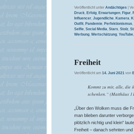
Veröffentlicht unter
Andächtiges
|
Ve
Druck
,
Erfolg
,
Erwartungen
,
Figur
,
Influencer
,
Jugendliche
,
Kamera
,
K
Outfit
,
Pandemie
,
Perfektionismus
,
Selfie
,
Social Media
,
Stars
,
Stolz
,
St
Werbung
,
Wertschätzung
,
YouTube
Freiheit
Veröffentlicht am
14. Juni 2021
von
Kommt zu mir, alle, die 
schenken.“ (Matthäus 1
„Über den Wolken muss die Frei
man blieben darunter verborge
plötzlich nichtig und klein“ la
Freiheit – danach sehnten und