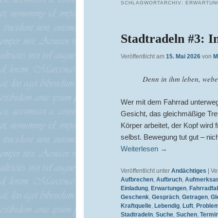
SCHLAGWORTARCHIV:
ERWARTUN
Stadtradeln #3: 
Veröffentlicht am
15. Mai 2026
von
M
Denn in ihm leben, weben
Wer mit dem Fahrrad unterwegs
Gesicht, das gleichmäßige Tret
Körper arbeitet, der Kopf wir
selbst. Bewegung tut gut – ni
Weiterlesen
→
Veröffentlicht unter
Andächtiges
|
Ve
Aufbrechen
,
Aufbruch
,
Aufmerksa
Einladung
,
Erwartungen
,
Fahrradfa
Geschenk
,
Gespräch
,
Getragen
,
Gl
Kraftquelle
,
Lebendig
,
Luft
,
Proble
Stadtradeln
,
Suche
,
Suchen
,
Termi