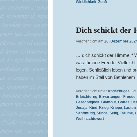
Wirklichkeit
,
Zunft
Dich schickt der
Veröffentlicht am
26. Dezember 202
„…dich schickt der Himmel.“ W
was für eine Freude! Vielleich
legen. Schließlich loben und pr
haben im Stall von Bethlehem 
Veröffentlicht unter
Andächtiges
|
Ve
Erleichterng
,
Erwartungen
,
Freude
Gerechtigkeit
,
Glamour
,
Gottes Lie
Jesaja
,
Kind
,
Krieg
,
Krippe
,
Lasten
Sanftmütig
,
Sünde
,
Selig
,
Träume
,
U
Weihnachtswort