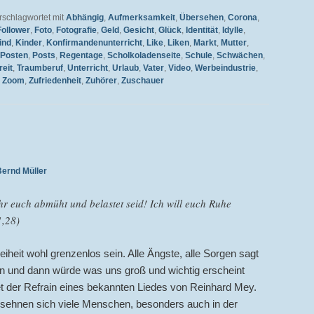
rschlagwortet mit
Abhängig
,
Aufmerksamkeit
,
Übersehen
,
Corona
,
Follower
,
Foto
,
Fotografie
,
Geld
,
Gesicht
,
Glück
,
Identität
,
Idylle
,
ind
,
Kinder
,
Konfirmandenunterricht
,
Like
,
Liken
,
Markt
,
Mutter
,
Posten
,
Posts
,
Regentage
,
Scholkoladenseite
,
Schule
,
Schwächen
,
reit
,
Traumberuf
,
Unterricht
,
Urlaub
,
Vater
,
Video
,
Werbeindustrie
,
,
Zoom
,
Zufriedenheit
,
Zuhörer
,
Zuschauer
Bernd Müller
ihr euch abmüht und belastet seid! Ich will euch Ruhe
1,28)
heit wohl grenzenlos sein. Alle Ängste, alle Sorgen sagt
n und dann würde was uns groß und wichtig erscheint
utet der Refrain eines bekannten Liedes von Reinhard Mey.
 sehnen sich viele Menschen, besonders auch in der