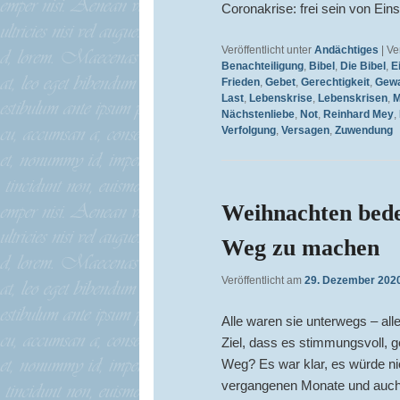
Coronakrise: frei sein von Ei
Veröffentlicht unter
Andächtiges
|
Ve
Benachteiligung
,
Bibel
,
Die Bibel
,
E
Frieden
,
Gebet
,
Gerechtigkeit
,
Gewa
Last
,
Lebenskrise
,
Lebenskrisen
,
M
Nächstenliebe
,
Not
,
Reinhard Mey
,
Verfolgung
,
Versagen
,
Zuwendung
Weihnachten bedeu
Weg zu machen
Veröffentlicht am
29. Dezember 202
Alle waren sie unterwegs – al
Ziel, dass es stimmungsvoll, g
Weg? Es war klar, es würde nic
vergangenen Monate und auch d