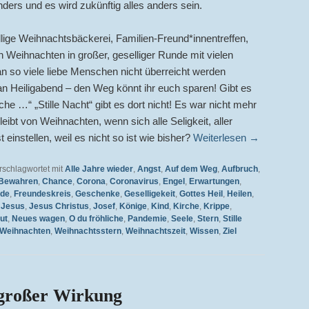
nders und es wird zukünftig alles anders sein.
lige Weihnachtsbäckerei, Familien-Freund*innentreffen,
 Weihnachten in großer, geselliger Runde mit vielen
n so viele liebe Menschen nicht überreicht werden
an Heiligabend – den Weg könnt ihr euch sparen! Gibt es
iche …“ „Stille Nacht“ gibt es dort nicht! Es war nicht mehr
bt von Weihnachten, wenn sich alle Seligkeit, aller
 einstellen, weil es nicht so ist wie bisher?
Weiterlesen
→
rschlagwortet mit
Alle Jahre wieder
,
Angst
,
Auf dem Weg
,
Aufbruch
,
Bewahren
,
Chance
,
Corona
,
Coronavirus
,
Engel
,
Erwartungen
,
nde
,
Freundeskreis
,
Geschenke
,
Geselligekeit
,
Gottes Heil
,
Heilen
,
,
Jesus
,
Jesus Christus
,
Josef
,
Könige
,
Kind
,
Kirche
,
Krippe
,
ut
,
Neues wagen
,
O du fröhliche
,
Pandemie
,
Seele
,
Stern
,
Stille
Weihnachten
,
Weihnachtsstern
,
Weihnachtszeit
,
Wissen
,
Ziel
 großer Wirkung