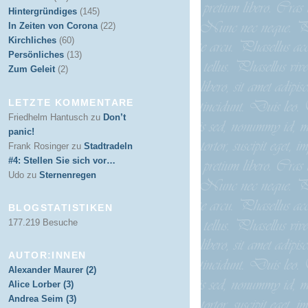
Hintergründiges
(145)
In Zeiten von Corona
(22)
Kirchliches
(60)
Persönliches
(13)
Zum Geleit
(2)
LETZTE KOMMENTARE
Friedhelm Hantusch
zu
Don’t
panic!
Frank Rosinger
zu
Stadtradeln
#4: Stellen Sie sich vor…
Udo
zu
Sternenregen
BLOGSTATISTIKEN
177.219 Besuche
AUTOR:INNEN
Alexander Maurer (2)
Alice Lorber (3)
Andrea Seim (3)