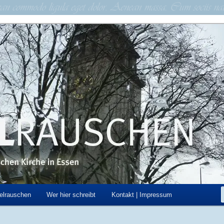
schen Kirche in Essen
hen
elrauschen
Wer hier schreibt
Kontakt | Impressum