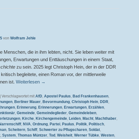
25
von
Wolfram Jehle
e Menschen, die in ihm lebten, nicht. Sie leben weiter mit
ungen, Erwartungen und Enttäuschungen in einem Staat,
schichte
zu sein. 2025 legt Christoph Hein, der in der DDR
kritisch begleitete, einen Roman vor, der mittlerweile
nen ist.
Weiterlesen
→
|
Verschlagwortet mit
AfD
,
Apostel Paulus
,
Bad Frankenhausen
,
nungen
,
Berliner Mauer
,
Bevormundung
,
Christoph Hein
,
DDR
,
ahrungen
,
Erinnerung
,
Erinnerungen
,
Erwartungen
,
Erzählen
,
nktionär
,
Gemeinde
,
Gemeindeglieder
,
Gemeindeleben
,
erletzungen
,
Kirche
,
Kirchengemeinde
,
Leiden
,
Macht
,
Machthaber
,
Narrenschiff
,
NVA
,
Ordnung
,
Partei
,
Paulus
,
Politik
,
Politisch
,
man
,
Scheitern
,
Schiff
,
Schwerter zu Pflugscharen
,
Soldat
,
t
,
System
,
Thomas Müntzer
,
Tod
,
Weisheit
,
Werner Tübke
,
Westen
,