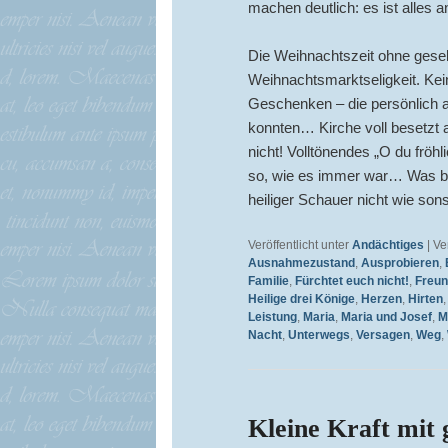
machen deutlich: es ist alles a
Die Weihnachtszeit ohne gesel
Weihnachtsmarktseligkeit. Kein
Geschenken – die persönlich a
konnten… Kirche voll besetzt 
nicht! Volltönendes „O du fröhl
so, wie es immer war… Was blei
heiliger Schauer nicht wie sonst
Veröffentlicht unter
Andächtiges
|
Ve
Ausnahmezustand
,
Ausprobieren
,
Familie
,
Fürchtet euch nicht!
,
Freu
Heilige drei Könige
,
Herzen
,
Hirten
Leistung
,
Maria
,
Maria und Josef
,
M
Nacht
,
Unterwegs
,
Versagen
,
Weg
,
Kleine Kraft mit