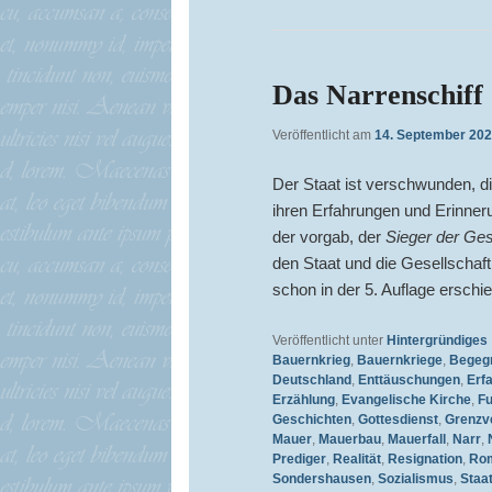
Das Narrenschiff
Veröffentlicht am
14. September 20
Der Staat ist verschwunden, di
ihren Erfahrungen und Erinner
der vorgab, der
Sieger der Ge
den Staat und die Gesellschaft 
schon in der 5. Auflage erschie
Veröffentlicht unter
Hintergründiges
Bauernkrieg
,
Bauernkriege
,
Begeg
Deutschland
,
Enttäuschungen
,
Erf
Erzählung
,
Evangelische Kirche
,
Fu
Geschichten
,
Gottesdienst
,
Grenzv
Mauer
,
Mauerbau
,
Mauerfall
,
Narr
,
Prediger
,
Realität
,
Resignation
,
Ro
Sondershausen
,
Sozialismus
,
Staa