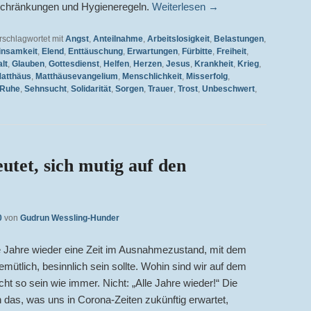
nschränkungen und Hygieneregeln.
Weiterlesen
→
rschlagwortet mit
Angst
,
Anteilnahme
,
Arbeitslosigkeit
,
Belastungen
,
insamkeit
,
Elend
,
Enttäuschung
,
Erwartungen
,
Fürbitte
,
Freiheit
,
lt
,
Glauben
,
Gottesdienst
,
Helfen
,
Herzen
,
Jesus
,
Krankheit
,
Krieg
,
atthäus
,
Matthäusevangelium
,
Menschlichkeit
,
Misserfolg
,
Ruhe
,
Sehnsucht
,
Solidarität
,
Sorgen
,
Trauer
,
Trost
,
Unbeschwert
,
tet, sich mutig auf den
0
von
Gudrun Wessling-Hunder
le Jahre wieder eine Zeit im Ausnahmezustand, mit dem
emütlich, besinnlich sein sollte. Wohin sind wir auf dem
ht so sein wie immer. Nicht: „Alle Jahre wieder!“ Die
as, was uns in Corona-Zeiten zukünftig erwartet,