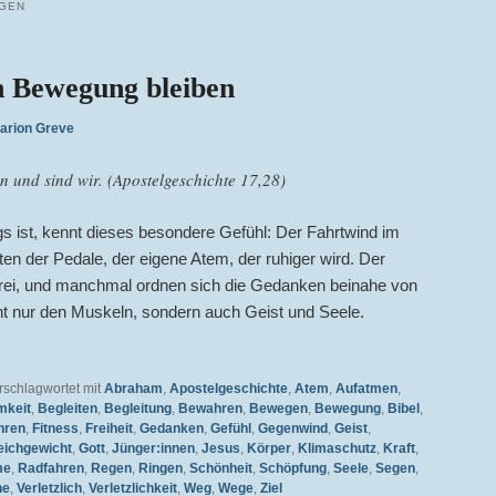
GEN
In Bewegung bleiben
arion Greve
 und sind wir. (Apostelgeschichte 17,28)
 ist, kennt dieses besondere Gefühl: Der Fahrtwind im
en der Pedale, der eigene Atem, der ruhiger wird. Der
d frei, und manchmal ordnen sich die Gedanken beinahe von
cht nur den Muskeln, sondern auch Geist und Seele.
rschlagwortet mit
Abraham
,
Apostelgeschichte
,
Atem
,
Aufatmen
,
mkeit
,
Begleiten
,
Begleitung
,
Bewahren
,
Bewegen
,
Bewegung
,
Bibel
,
hren
,
Fitness
,
Freiheit
,
Gedanken
,
Gefühl
,
Gegenwind
,
Geist
,
eichgewicht
,
Gott
,
Jünger:innen
,
Jesus
,
Körper
,
Klimaschutz
,
Kraft
,
me
,
Radfahren
,
Regen
,
Ringen
,
Schönheit
,
Schöpfung
,
Seele
,
Segen
,
ne
,
Verletzlich
,
Verletzlichkeit
,
Weg
,
Wege
,
Ziel