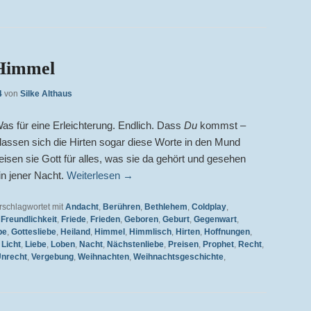
 Himmel
4
von
Silke Althaus
as für eine Erleichterung. Endlich. Dass
Du
kommst –
t lassen sich die Hirten sogar diese Worte in den Mund
eisen sie Gott für alles, was sie da gehört und gesehen
in jener Nacht.
Weiterlesen
→
rschlagwortet mit
Andacht
,
Berühren
,
Bethlehem
,
Coldplay
,
,
Freundlichkeit
,
Friede
,
Frieden
,
Geboren
,
Geburt
,
Gegenwart
,
be
,
Gottesliebe
,
Heiland
,
Himmel
,
Himmlisch
,
Hirten
,
Hoffnungen
,
,
Licht
,
Liebe
,
Loben
,
Nacht
,
Nächstenliebe
,
Preisen
,
Prophet
,
Recht
,
nrecht
,
Vergebung
,
Weihnachten
,
Weihnachtsgeschichte
,