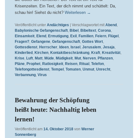
Krisenzeiten. Ein Text, der dich nimmt und schüttelt: Da,
schau hin! Siehst du nicht?
Weiterlesen
→
Veröffentlicht unter
Andächtiges
|
Verschlagwortet mit
Abend
,
Babylonische Gefangenschaft
,
Bibel
,
Bibeltext
,
Corona
,
Einsamkeit
,
Elend
,
Ermutigung
,
Exil
,
Familien
,
Feiern
,
Flügel
,
Fragen?
,
Gefangene
,
Gefangenschaft
,
Gottes Wort
,
Gottesdienst
,
Herrscher
,
Ideen
,
Israel
,
Jerusalem
,
Jesaja
,
Kinderlied
,
Kirchen
,
Kontaktbeschränkung
,
Kraft
,
Kreativität
,
Krise
,
Luft
,
Matt
,
Müde
,
Müdigkeit
,
Mut
,
Nerven
,
Pflanzen
,
Pläne
,
Prophet
,
Ratlosigkeit
,
Reisen
,
Ritual
,
Telefon
,
Telefongottesdienst
,
Tempel
,
Tomaten
,
Unmut
,
Unrecht
,
Verbannung
,
Virus
Bewahrung der Schöpfung
heißt heute: Nachhaltig leben
lernen!
Veröffentlicht am
14. Oktober 2018
von
Werner
Sonnenberg