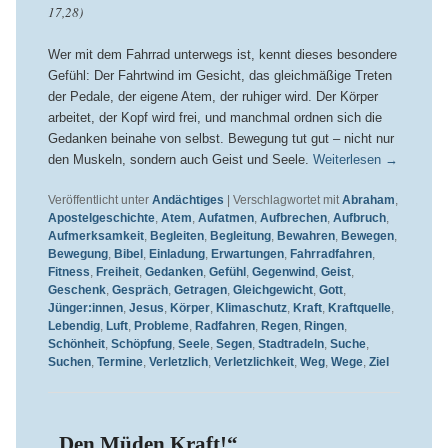
17,28)
Wer mit dem Fahrrad unterwegs ist, kennt dieses besondere
Gefühl: Der Fahrtwind im Gesicht, das gleichmäßige Treten
der Pedale, der eigene Atem, der ruhiger wird. Der Körper
arbeitet, der Kopf wird frei, und manchmal ordnen sich die
Gedanken beinahe von selbst. Bewegung tut gut – nicht nur
den Muskeln, sondern auch Geist und Seele.
Weiterlesen
→
Veröffentlicht unter
Andächtiges
|
Verschlagwortet mit
Abraham
,
Apostelgeschichte
,
Atem
,
Aufatmen
,
Aufbrechen
,
Aufbruch
,
Aufmerksamkeit
,
Begleiten
,
Begleitung
,
Bewahren
,
Bewegen
,
Bewegung
,
Bibel
,
Einladung
,
Erwartungen
,
Fahrradfahren
,
Fitness
,
Freiheit
,
Gedanken
,
Gefühl
,
Gegenwind
,
Geist
,
Geschenk
,
Gespräch
,
Getragen
,
Gleichgewicht
,
Gott
,
Jünger:innen
,
Jesus
,
Körper
,
Klimaschutz
,
Kraft
,
Kraftquelle
,
Lebendig
,
Luft
,
Probleme
,
Radfahren
,
Regen
,
Ringen
,
Schönheit
,
Schöpfung
,
Seele
,
Segen
,
Stadtradeln
,
Suche
,
Suchen
,
Termine
,
Verletzlich
,
Verletzlichkeit
,
Weg
,
Wege
,
Ziel
„Den Müden Kraft!“