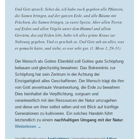
Und Gott sprach: Sehet da, ich habe euch gegeben alle Pflanzen,
die Samen bringen, auf der ganzen Erde, und alle Bäume mit
Früchten, die Samen bringen, zu eurer Speise. Aber allen Tieren
auf Erden und allen Vögeln unter dem Himmel und allem
Gewürm, das auf Erden lebt, habe ich alles grüne Kraut zur
Nahrung gegeben. Und es geschah so. Und Gott sah an alles, was
er gemacht hatte, und siehe, es war sehr gut. (1. Mose 1, 29-31)
Der Mensch als Gottes Ebenbild soll Gottes gute Schöpfung
bebauen und gleichzeitig bewahren. Das Bekenntnis zur
Schöpfung hat sein Zentrum in der Achtung der
Einzigartigkeit alles Geschaffenen. Der Mensch trägt die ihm
von Gott anvertraute Verantwortung, die Erde zu bewahren.
Dies beinhaltet die Verpflichtung, sorgsam und
verantwortlich mit den Ressourcen der Natur umzugehen
und diese um ihrer selbst willen und mit Blick auf künftige
Generationen zu kultivieren. Ein solches Handeln führt
letztendlich zu einem
nachhaltigen Umgang mit der Natur
.
Weiterlesen
→
Veröffentlicht unter
Andächtiges
|
Verschlagwortet mit
Alltag
,