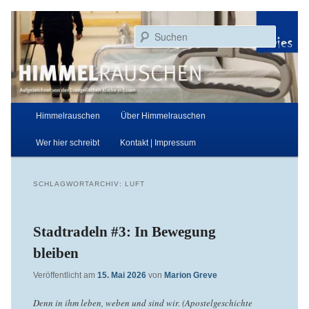
Zum
Zum
Aufgezeichnet von der Evangelischen Kirche in Essen
primären
sekundären
Suchen
Inhalt
Inhalt
springen
springen
Himmelrauschen
Hauptmenü
Himmelrauschen
Über Himmelrauschen
Wer hier schreibt
Kontakt | Impressum
SCHLAGWORTARCHIV:
LUFT
Stadtradeln #3: In Bewegung
bleiben
Veröffentlicht am
15. Mai 2026
von
Marion Greve
Denn in ihm leben, weben und sind wir. (Apostelgeschichte