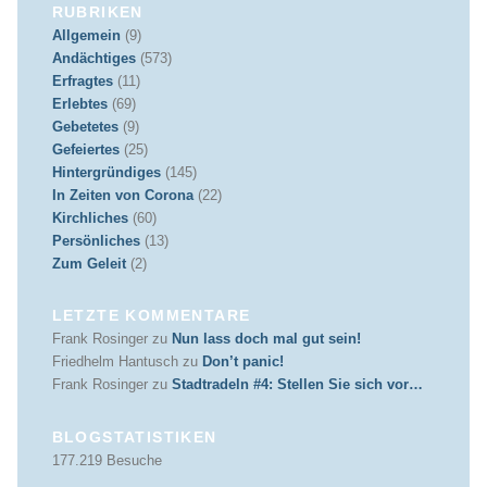
RUBRIKEN
Allgemein
(9)
Andächtiges
(573)
Erfragtes
(11)
Erlebtes
(69)
Gebetetes
(9)
Gefeiertes
(25)
Hintergründiges
(145)
In Zeiten von Corona
(22)
Kirchliches
(60)
Persönliches
(13)
Zum Geleit
(2)
LETZTE KOMMENTARE
Frank Rosinger
zu
Nun lass doch mal gut sein!
Friedhelm Hantusch
zu
Don’t panic!
Frank Rosinger
zu
Stadtradeln #4: Stellen Sie sich vor…
BLOGSTATISTIKEN
177.219 Besuche