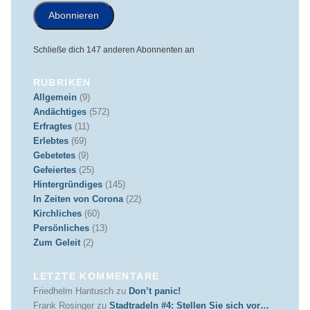
Abonnieren
Schließe dich 147 anderen Abonnenten an
RUBRIKEN
Allgemein
(9)
Andächtiges
(572)
Erfragtes
(11)
Erlebtes
(69)
Gebetetes
(9)
Gefeiertes
(25)
Hintergründiges
(145)
In Zeiten von Corona
(22)
Kirchliches
(60)
Persönliches
(13)
Zum Geleit
(2)
LETZTE KOMMENTARE
Friedhelm Hantusch
zu
Don’t panic!
Frank Rosinger
zu
Stadtradeln #4: Stellen Sie sich vor…