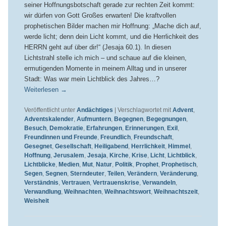
seiner Hoffnungsbotschaft gerade zur rechten Zeit kommt:
wir dürfen von Gott Großes erwarten! Die kraftvollen
prophetischen Bilder machen mir Hoffnung: „Mache dich auf,
werde licht; denn dein Licht kommt, und die Herrlichkeit des
HERRN geht auf über dir!“ (Jesaja 60.1). In diesen
Lichtstrahl stelle ich mich – und schaue auf die kleinen,
ermutigenden Momente in meinem Alltag und in unserer
Stadt: Was war mein Lichtblick des Jahres…?
Weiterlesen
→
Veröffentlicht unter
Andächtiges
|
Verschlagwortet mit
Advent
,
Adventskalender
,
Aufmuntern
,
Begegnen
,
Begegnungen
,
Besuch
,
Demokratie
,
Erfahrungen
,
Erinnerungen
,
Exil
,
Freundinnen und Freunde
,
Freundlich
,
Freundschaft
,
Gesegnet
,
Gesellschaft
,
Heiligabend
,
Herrlichkeit
,
Himmel
,
Hoffnung
,
Jerusalem
,
Jesaja
,
Kirche
,
Krise
,
Licht
,
Lichtblick
,
Lichtblicke
,
Medien
,
Mut
,
Natur
,
Politik
,
Prophet
,
Prophetisch
,
Segen
,
Segnen
,
Sterndeuter
,
Teilen
,
Verändern
,
Veränderung
,
Verständnis
,
Vertrauen
,
Vertrauenskrise
,
Verwandeln
,
Verwandlung
,
Weihnachten
,
Weihnachtswort
,
Weihnachtszeit
,
Weisheit