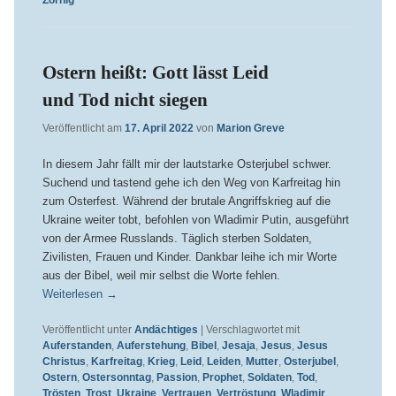
Zornig
Ostern heißt: Gott lässt Leid
und Tod nicht siegen
Veröffentlicht am
17. April 2022
von
Marion Greve
In diesem Jahr fällt mir der lautstarke Osterjubel schwer.
Suchend und tastend gehe ich den Weg von Karfreitag hin
zum Osterfest. Während der brutale Angriffskrieg auf die
Ukraine weiter tobt, befohlen von Wladimir Putin, ausgeführt
von der Armee Russlands. Täglich sterben Soldaten,
Zivilisten, Frauen und Kinder. Dankbar leihe ich mir Worte
aus der Bibel, weil mir selbst die Worte fehlen.
Weiterlesen
→
Veröffentlicht unter
Andächtiges
|
Verschlagwortet mit
Auferstanden
,
Auferstehung
,
Bibel
,
Jesaja
,
Jesus
,
Jesus
Christus
,
Karfreitag
,
Krieg
,
Leid
,
Leiden
,
Mutter
,
Osterjubel
,
Ostern
,
Ostersonntag
,
Passion
,
Prophet
,
Soldaten
,
Tod
,
Trösten
,
Trost
,
Ukraine
,
Vertrauen
,
Vertröstung
,
Wladimir