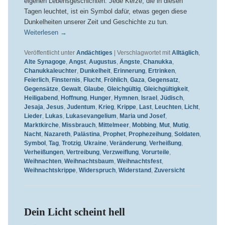
eigenen Lebensgeschichten. Jede Kerze, die in diesen
Tagen leuchtet, ist ein Symbol dafür, etwas gegen diese
Dunkelheiten unserer Zeit und Geschichte zu tun.
Weiterlesen
→
Veröffentlicht unter
Andächtiges
|
Verschlagwortet mit
Alltäglich
,
Alte Synagoge
,
Angst
,
Augustus
,
Ängste
,
Chanukka
,
Chanukkaleuchter
,
Dunkelheit
,
Erinnerung
,
Ertrinken
,
Feierlich
,
Finsternis
,
Flucht
,
Fröhlich
,
Gaza
,
Gegensatz
,
Gegensätze
,
Gewalt
,
Glaube
,
Gleichgültig
,
Gleichgültigkeit
,
Heiligabend
,
Hoffnung
,
Hunger
,
Hymnen
,
Israel
,
Jüdisch
,
Jesaja
,
Jesus
,
Judentum
,
Krieg
,
Krippe
,
Last
,
Leuchten
,
Licht
,
Lieder
,
Lukas
,
Lukasevangelium
,
Maria und Josef
,
Marktkirche
,
Missbrauch
,
Mittelmeer
,
Mobbing
,
Mut
,
Mutig
,
Nacht
,
Nazareth
,
Palästina
,
Prophet
,
Prophezeihung
,
Soldaten
,
Symbol
,
Tag
,
Trotzig
,
Ukraine
,
Veränderung
,
Verheißung
,
Verheißungen
,
Vertreibung
,
Verzweiflung
,
Vorurteile
,
Weihnachten
,
Weihnachtsbaum
,
Weihnachtsfest
,
Weihnachtskrippe
,
Widerspruch
,
Widerstand
,
Zuversicht
Dein Licht scheint hell