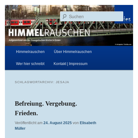
Zum
Zum
Aufgezeichnet von der Evangelischen Kirche in Essen
primären
sekundären
Suchen
Inhalt
Inhalt
springen
springen
Himmelrauschen
Hauptmenü
Himmelrauschen
Über Himmelrauschen
Wer hier schreibt
Kontakt | Impressum
SCHLAGWORTARCHIV:
JESAJA
Befreiung. Vergebung.
Frieden.
Veröffentlicht am
24. August 2025
von
Elisabeth
Müller