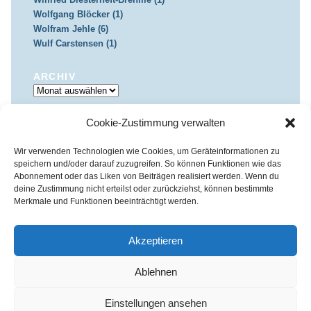
Wolfgang Blöcker (1)
Wolfram Jehle (6)
Wulf Carstensen (1)
ARCHIV
Archiv
Cookie-Zustimmung verwalten
IMPRESSUM & DATENSCHUTZ
Impressum
Datenschutz
Wir verwenden Technologien wie Cookies, um Geräteinformationen zu
speichern und/oder darauf zuzugreifen. So können Funktionen wie das
Abonnement oder das Liken von Beiträgen realisiert werden. Wenn du
deine Zustimmung nicht erteilst oder zurückziehst, können bestimmte
Merkmale und Funktionen beeinträchtigt werden.
Kirchenkreis Essen | Referat für Presse- und Öffentlichkeitsarbeit /
Pressestelle
Akzeptieren
Haus der Evangelischen Kirche | III. Hagen 39 / 45127 Essen
Impressum
|
Datenschutz
Ablehnen
Fon 0201 / 22 05-221 | Fax 0201 / 22 05-223 | e-Mail
info@himmelrauschen.de
Einstellungen ansehen