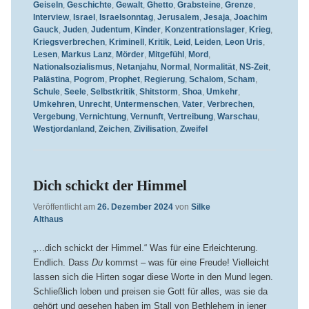
Geiseln
,
Geschichte
,
Gewalt
,
Ghetto
,
Grabsteine
,
Grenze
,
Interview
,
Israel
,
Israelsonntag
,
Jerusalem
,
Jesaja
,
Joachim
Gauck
,
Juden
,
Judentum
,
Kinder
,
Konzentrationslager
,
Krieg
,
Kriegsverbrechen
,
Kriminell
,
Kritik
,
Leid
,
Leiden
,
Leon Uris
,
Lesen
,
Markus Lanz
,
Mörder
,
Mitgefühl
,
Mord
,
Nationalsozialismus
,
Netanjahu
,
Normal
,
Normalität
,
NS-Zeit
,
Palästina
,
Pogrom
,
Prophet
,
Regierung
,
Schalom
,
Scham
,
Schule
,
Seele
,
Selbstkritik
,
Shitstorm
,
Shoa
,
Umkehr
,
Umkehren
,
Unrecht
,
Untermenschen
,
Vater
,
Verbrechen
,
Vergebung
,
Vernichtung
,
Vernunft
,
Vertreibung
,
Warschau
,
Westjordanland
,
Zeichen
,
Zivilisation
,
Zweifel
Dich schickt der Himmel
Veröffentlicht am
26. Dezember 2024
von
Silke
Althaus
„…dich schickt der Himmel.“ Was für eine Erleichterung.
Endlich. Dass
Du
kommst – was für eine Freude! Vielleicht
lassen sich die Hirten sogar diese Worte in den Mund legen.
Schließlich loben und preisen sie Gott für alles, was sie da
gehört und gesehen haben im Stall von Bethlehem in jener