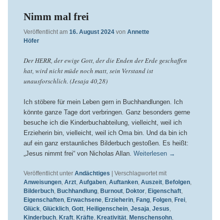
Nimm mal frei
Veröffentlicht am
16. August 2024
von
Annette
Höfer
Der HERR, der ewige Gott, der die Enden der Erde geschaffen
hat, wird nicht müde noch matt, sein Verstand ist
unausforschlich. (Jesaja 40,28)
Ich stöbere für mein Leben gern in Buchhandlungen. Ich
könnte ganze Tage dort verbringen. Ganz besonders gerne
besuche ich die Kinderbuchabteilung, vielleicht, weil ich
Erzieherin bin, vielleicht, weil ich Oma bin. Und da bin ich
auf ein ganz erstaunliches Bilderbuch gestoßen. Es heißt:
„Jesus nimmt frei“ von Nicholas Allan.
Weiterlesen
→
Veröffentlicht unter
Andächtiges
|
Verschlagwortet mit
Anweisungen
,
Arzt
,
Aufgaben
,
Auftanken
,
Auszeit
,
Befolgen
,
Bilderbuch
,
Buchhandlung
,
Burnout
,
Doktor
,
Eigenschaft
,
Eigenschaften
,
Erwachsene
,
Erzieherin
,
Fang
,
Folgen
,
Frei
,
Glück
,
Glücklich
,
Gott
,
Heiligenschein
,
Jesaja
,
Jesus
,
Kinderbuch
,
Kraft
,
Kräfte
,
Kreativität
,
Menschensohn
,