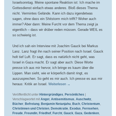
Israelsonntag. Meine spontane Reaktion ist: Ich mache im
Gottesdienst einfach etwas anderes. Bloß dieses Thema
nicht. Vermintes Gelände. Kann ich dazu irgendetwas
sagen, ohne dass ein Shitstorm mich trifft? Woher auch
immer? Aber dann: Meine Furcht vor dem Thema zeigt ja
eigentlich – dass wir drüber reden müssen. Gerade WEIL es
so schwierig ist.
Und ich sah ein Interview mit Joachim Gauck bei Markus
Lanz. Lanz fragt ihn nach seiner Position nach Israel. Gauck
holt tief Luft. Er sagt, dass es natürlich nicht geht, was
Israel in Gaza macht. Er sagt aber auch: Diese Worte
presse ich aus mir hervor, ich bringe es kaum über die
Lippen. Man sieht, wie er körperlich damit ringt, es
auszusprechen. So geht es mir auch. Ich presse es aus mir
heraus: Kritik an Israel.
Weiterlesen
→
Veröffentlicht unter
Hintergründiges
,
Persönliches
|
Verschlagwortet mit
Angst
,
Antisemitismus
,
Auschwitz
,
Bücher
,
Befreiung
,
Benjamin Netanjahu
,
Buch
,
Christentum
,
Christinnen und Christen
,
Demokratie
,
Exodus
,
Fernsehen
,
Freude
,
Freundin
,
Friedhof
,
Furcht
,
Gauck
,
Gaza
,
Gedenken
,