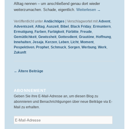
Alltag nennen – um anschließend genau dort wieder
weiterzumachen. Schade, eigentlich.
Weiterlesen
→
Veröffentlicht unter
Andächtiges
|
Verschlagwortet mit
Advent
,
Adventszeit
,
Alltag
,
Auszeit
,
Bibel
,
Black Friday
,
Ermuntern
,
Ermutigung
,
Farben
,
Farbigkeit
,
Fürbitte
,
Freude
,
Gemütlichkeit
,
Gewissheit
,
Gottesdient
,
Grautöne
,
Hoffnung
,
Innehalten
,
Jesaja
,
Kerzen
,
Leben
,
Licht
,
Moment
,
Pespektiven
,
Prophet
,
Schmuck
,
Sorgen
,
Werbung
,
Werk
,
Zukunft
Beitragsnavigation
←
Ältere Beiträge
ABONNEMENT
Geben Sie ihre E-Mail-Adresse an, um diesen Blog zu
abonnieren und Benachrichtigungen über neue Beiträge via E-
Mail zu erhalten.
E-
Mail-
Adresse