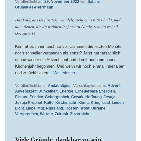
Veröffentlicht am
29. November 2022
von
Sabine
Grüneklee-Herrmann
Das Volk, das im Finstern wandelt, sieht ein großes Licht, und
über denen, die da wohnen im finstern Lande, scheint es hell.
(Jesaja 9,1)
Kommt es Ihnen auch so vor, als seien die letzten Monate
noch schneller vergangen als sonst? Jetzt hat tatsächlich
schon wieder die Adventszeit und damit auch ein neues
Kirchenjahr begonnen. Und wenn wir noch einmal innehalten
und zurückblicken…
Weiterlesen
→
Veröffentlicht unter
Andächtiges
|
Verschlagwortet mit
Advent
,
Adventszeit
,
Dunkelheit
,
Energie
,
Erneuerbare Energien
,
Finster
,
Frieden
,
Geborgenheit
,
Gewalt
,
Hoffnung
,
Jesaja
,
Jesaja Prophet
,
Kälte
,
Kirchenjahr
,
Klima
,
Krieg
,
Leid
,
Leiden
,
Licht
,
Liebe
,
Mut
,
Russland
,
Trösten
,
Trost
,
Ukraine
,
Versprechen
,
Wärme
,
Zukunft
,
Zuversicht
Viele Gründe, dankbar zu sein