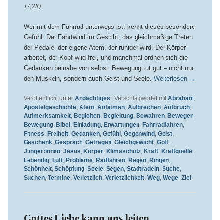
17,28)
Wer mit dem Fahrrad unterwegs ist, kennt dieses besondere
Gefühl: Der Fahrtwind im Gesicht, das gleichmäßige Treten
der Pedale, der eigene Atem, der ruhiger wird. Der Körper
arbeitet, der Kopf wird frei, und manchmal ordnen sich die
Gedanken beinahe von selbst. Bewegung tut gut – nicht nur
den Muskeln, sondern auch Geist und Seele.
Weiterlesen
→
Veröffentlicht unter
Andächtiges
|
Verschlagwortet mit
Abraham
,
Apostelgeschichte
,
Atem
,
Aufatmen
,
Aufbrechen
,
Aufbruch
,
Aufmerksamkeit
,
Begleiten
,
Begleitung
,
Bewahren
,
Bewegen
,
Bewegung
,
Bibel
,
Einladung
,
Erwartungen
,
Fahrradfahren
,
Fitness
,
Freiheit
,
Gedanken
,
Gefühl
,
Gegenwind
,
Geist
,
Geschenk
,
Gespräch
,
Getragen
,
Gleichgewicht
,
Gott
,
Jünger:innen
,
Jesus
,
Körper
,
Klimaschutz
,
Kraft
,
Kraftquelle
,
Lebendig
,
Luft
,
Probleme
,
Radfahren
,
Regen
,
Ringen
,
Schönheit
,
Schöpfung
,
Seele
,
Segen
,
Stadtradeln
,
Suche
,
Suchen
,
Termine
,
Verletzlich
,
Verletzlichkeit
,
Weg
,
Wege
,
Ziel
Gottes Liebe kann uns leiten