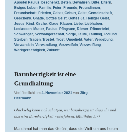
Apostel Paulus
,
beschenkt
,
Beten
,
Bewahren
,
Bitte
,
Eltern
,
Ewiges Leben
,
Familie
,
Feier
,
Freunde
,
Freundinnen
,
Freundschaft
,
Frieden
,
Gebet
,
Geburt
,
Geist
,
Gemeinschaft
,
Geschenk
,
Gnade
,
Gottes Geist
,
Gottes Ja
,
Heiliger Geist
,
Jesus
,
Kind
,
Kirche
,
Klage
,
Klagen
,
Liebe
,
Liebhaben
,
Loslassen
,
Mutter
,
Paulus
,
Pfingsten
,
Römer
,
Römerbrief
,
Schwanger
,
Schwangerschaft
,
Sorge
,
Taufe
,
Täufling
,
Tod und
Sterben
,
Tragen
,
Tröstet
,
Trost
,
Ungeliebt
,
Vater
,
Vergebung
,
Verwandeln
,
Verwandlung
,
Verzweifeln
,
Verzweiflung
,
Werkgerechtigkeit
,
Zukunft
Barmherzigkeit ist eine
Grundhaltung
Veröffentlicht am
4. November 2021
von
Jörg
Herrmann
Glückselig kann sich schätzen, wer barmherzig ist, denn ihr und
ihm wird Barmherzigkeit widerfahren. (Matthäus 5,7)
Manchmal hat man das Gefühl, dass die Welt um uns herum