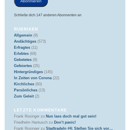
Abonnieren
Schließe dich 147 anderen Abonnenten an
RUBRIKEN
Allgemein
(9)
Andächtiges
(573)
Erfragtes
(11)
Erlebtes
(69)
Gebetetes
(9)
Gefeiertes
(25)
Hintergründiges
(145)
In Zeiten von Corona
(22)
Kirchliches
(60)
Persönliches
(13)
Zum Geleit
(2)
LETZTE KOMMENTARE
Frank Rosinger
zu
Nun lass doch mal gut sein!
Friedhelm Hantusch
zu
Don’t panic!
Frank Rosinger
zu
Stadtradeln #4: Stellen Sie sich vor…