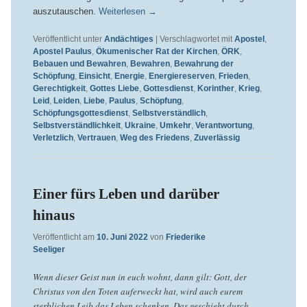
auszutauschen.
Weiterlesen
→
Veröffentlicht unter
Andächtiges
|
Verschlagwortet mit
Apostel
,
Apostel Paulus
,
Ökumenischer Rat der Kirchen
,
ÖRK
,
Bebauen und Bewahren
,
Bewahren
,
Bewahrung der
Schöpfung
,
Einsicht
,
Energie
,
Energiereserven
,
Frieden
,
Gerechtigkeit
,
Gottes Liebe
,
Gottesdienst
,
Korinther
,
Krieg
,
Leid
,
Leiden
,
Liebe
,
Paulus
,
Schöpfung
,
Schöpfungsgottesdienst
,
Selbstverständlich
,
Selbstverständlichkeit
,
Ukraine
,
Umkehr
,
Verantwortung
,
Verletzlich
,
Vertrauen
,
Weg des Friedens
,
Zuverlässig
Einer fürs Leben und darüber
hinaus
Veröffentlicht am
10. Juni 2022
von
Friederike
Seeliger
Wenn dieser Geist nun in euch wohnt, dann gilt: Gott, der
Christus von den Toten auferweckt hat, wird auch eurem
sterblichen Leib das Leben schenken. Das geschieht durch