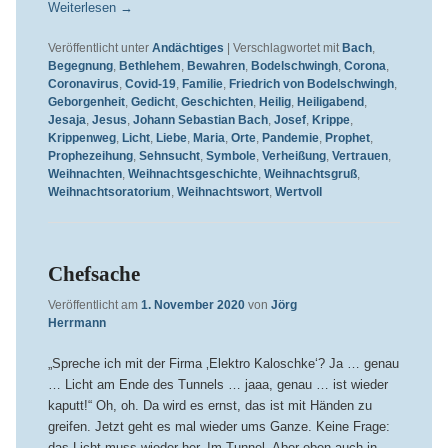
Weiterlesen
→
Veröffentlicht unter
Andächtiges
|
Verschlagwortet mit
Bach
,
Begegnung
,
Bethlehem
,
Bewahren
,
Bodelschwingh
,
Corona
,
Coronavirus
,
Covid-19
,
Familie
,
Friedrich von Bodelschwingh
,
Geborgenheit
,
Gedicht
,
Geschichten
,
Heilig
,
Heiligabend
,
Jesaja
,
Jesus
,
Johann Sebastian Bach
,
Josef
,
Krippe
,
Krippenweg
,
Licht
,
Liebe
,
Maria
,
Orte
,
Pandemie
,
Prophet
,
Prophezeihung
,
Sehnsucht
,
Symbole
,
Verheißung
,
Vertrauen
,
Weihnachten
,
Weihnachtsgeschichte
,
Weihnachtsgruß
,
Weihnachtsoratorium
,
Weihnachtswort
,
Wertvoll
Chefsache
Veröffentlicht am
1. November 2020
von
Jörg
Herrmann
„Spreche ich mit der Firma ‚Elektro Kaloschke‘? Ja … genau
… Licht am Ende des Tunnels … jaaa, genau … ist wieder
kaputt!“ Oh, oh. Da wird es ernst, das ist mit Händen zu
greifen. Jetzt geht es mal wieder ums Ganze. Keine Frage:
das Licht muss wieder her. Im Tunnel. Aber eben auch in