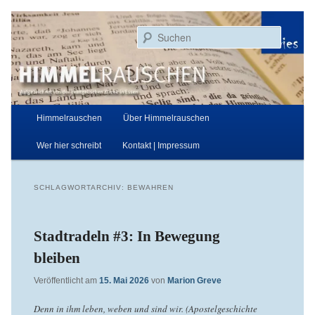
Zum
Zum
Aufgezeichnet von der Evangelischen Kirche in Essen
primären
sekundären
Suchen
Inhalt
Inhalt
springen
springen
Himmelrauschen
Hauptmenü
Himmelrauschen
Über Himmelrauschen
Wer hier schreibt
Kontakt | Impressum
SCHLAGWORTARCHIV:
BEWAHREN
Stadtradeln #3: In Bewegung
bleiben
Veröffentlicht am
15. Mai 2026
von
Marion Greve
Denn in ihm leben, weben und sind wir. (Apostelgeschichte