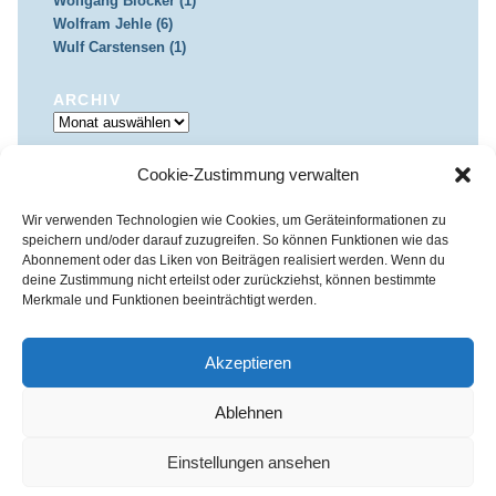
Wolfgang Blöcker (1)
Wolfram Jehle (6)
Wulf Carstensen (1)
ARCHIV
Archiv
Cookie-Zustimmung verwalten
IMPRESSUM & DATENSCHUTZ
Impressum
Datenschutz
Wir verwenden Technologien wie Cookies, um Geräteinformationen zu
speichern und/oder darauf zuzugreifen. So können Funktionen wie das
Abonnement oder das Liken von Beiträgen realisiert werden. Wenn du
deine Zustimmung nicht erteilst oder zurückziehst, können bestimmte
Merkmale und Funktionen beeinträchtigt werden.
Kirchenkreis Essen | Referat für Presse- und Öffentlichkeitsarbeit /
Pressestelle
Akzeptieren
Haus der Evangelischen Kirche | III. Hagen 39 / 45127 Essen
Impressum
|
Datenschutz
Ablehnen
Fon 0201 / 22 05-221 | Fax 0201 / 22 05-223 | e-Mail
info@himmelrauschen.de
Einstellungen ansehen