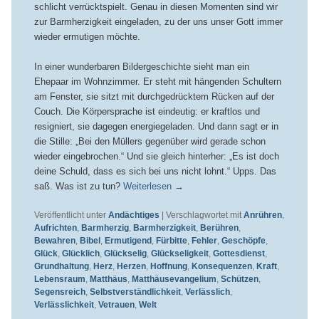
schlicht verrücktspielt. Genau in diesen Momenten sind wir
zur Barmherzigkeit eingeladen, zu der uns unser Gott immer
wieder ermutigen möchte.
In einer wunderbaren Bildergeschichte sieht man ein
Ehepaar im Wohnzimmer. Er steht mit hängenden Schultern
am Fenster, sie sitzt mit durchgedrücktem Rücken auf der
Couch. Die Körpersprache ist eindeutig: er kraftlos und
resigniert, sie dagegen energiegeladen. Und dann sagt er in
die Stille: „Bei den Müllers gegenüber wird gerade schon
wieder eingebrochen.“ Und sie gleich hinterher: „Es ist doch
deine Schuld, dass es sich bei uns nicht lohnt.“ Upps. Das
saß. Was ist zu tun?
Weiterlesen
→
Veröffentlicht unter
Andächtiges
|
Verschlagwortet mit
Anrühren
,
Aufrichten
,
Barmherzig
,
Barmherzigkeit
,
Berühren
,
Bewahren
,
Bibel
,
Ermutigend
,
Fürbitte
,
Fehler
,
Geschöpfe
,
Glück
,
Glücklich
,
Glückselig
,
Glückseligkeit
,
Gottesdienst
,
Grundhaltung
,
Herz
,
Herzen
,
Hoffnung
,
Konsequenzen
,
Kraft
,
Lebensraum
,
Matthäus
,
Matthäusevangelium
,
Schützen
,
Segensreich
,
Selbstverständlichkeit
,
Verlässlich
,
Verlässlichkeit
,
Vetrauen
,
Welt