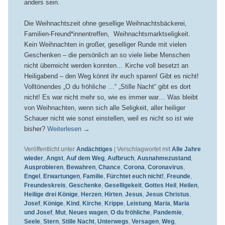
anders sein.
Die Weihnachtszeit ohne gesellige Weihnachtsbäckerei,
Familien-Freund*innentreffen, Weihnachtsmarktseligkeit.
Kein Weihnachten in großer, geselliger Runde mit vielen
Geschenken – die persönlich an so viele liebe Menschen
nicht überreicht werden konnten… Kirche voll besetzt an
Heiligabend – den Weg könnt ihr euch sparen! Gibt es nicht!
Volltönendes „O du fröhliche …“ „Stille Nacht“ gibt es dort
nicht! Es war nicht mehr so, wie es immer war… Was bleibt
von Weihnachten, wenn sich alle Seligkeit, aller heiliger
Schauer nicht wie sonst einstellen, weil es nicht so ist wie
bisher?
Weiterlesen
→
Veröffentlicht unter
Andächtiges
|
Verschlagwortet mit
Alle Jahre
wieder
,
Angst
,
Auf dem Weg
,
Aufbruch
,
Ausnahmezustand
,
Ausprobieren
,
Bewahren
,
Chance
,
Corona
,
Coronavirus
,
Engel
,
Erwartungen
,
Familie
,
Fürchtet euch nicht!
,
Freunde
,
Freundeskreis
,
Geschenke
,
Geselligekeit
,
Gottes Heil
,
Heilen
,
Heilige drei Könige
,
Herzen
,
Hirten
,
Jesus
,
Jesus Christus
,
Josef
,
Könige
,
Kind
,
Kirche
,
Krippe
,
Leistung
,
Maria
,
Maria
und Josef
,
Mut
,
Neues wagen
,
O du fröhliche
,
Pandemie
,
Seele
,
Stern
,
Stille Nacht
,
Unterwegs
,
Versagen
,
Weg
,