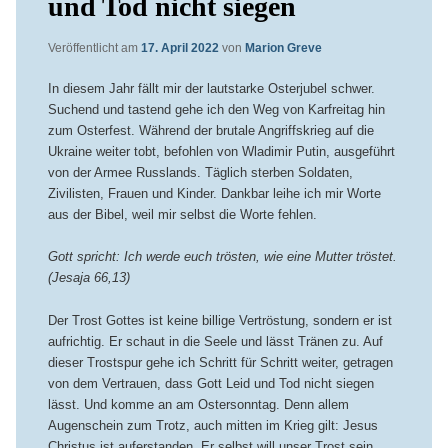
und Tod nicht siegen
Veröffentlicht am
17. April 2022
von
Marion Greve
In diesem Jahr fällt mir der lautstarke Osterjubel schwer.
Suchend und tastend gehe ich den Weg von Karfreitag hin
zum Osterfest. Während der brutale Angriffskrieg auf die
Ukraine weiter tobt, befohlen von Wladimir Putin, ausgeführt
von der Armee Russlands. Täglich sterben Soldaten,
Zivilisten, Frauen und Kinder. Dankbar leihe ich mir Worte
aus der Bibel, weil mir selbst die Worte fehlen.
Gott spricht: Ich werde euch trösten, wie eine Mutter tröstet.
(Jesaja 66,13)
Der Trost Gottes ist keine billige Vertröstung, sondern er ist
aufrichtig. Er schaut in die Seele und lässt Tränen zu. Auf
dieser Trostspur gehe ich Schritt für Schritt weiter, getragen
von dem Vertrauen, dass Gott Leid und Tod nicht siegen
lässt. Und komme an am Ostersonntag. Denn allem
Augenschein zum Trotz, auch mitten im Krieg gilt: Jesus
Christus ist auferstanden. Er selbst will unser Trost sein.