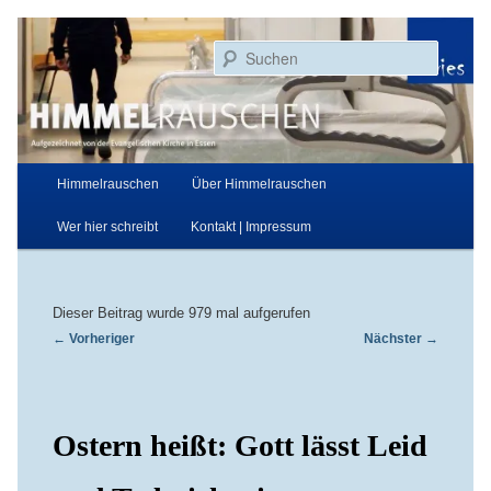
Zum
Aufgezeichnet von der Evangelischen Kirche in Essen
primären
Suchen
Inhalt
springen
Himmelrauschen
Hauptmenü
Himmelrauschen
Über Himmelrauschen
Wer hier schreibt
Kontakt | Impressum
Dieser Beitrag wurde 979 mal aufgerufen
Beitragsnavigation
←
Vorheriger
Nächster
→
Ostern heißt: Gott lässt Leid