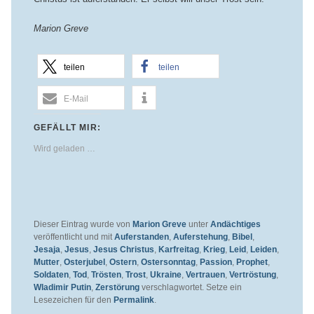
Marion Greve
teilen
teilen
E-Mail
GEFÄLLT MIR:
Wird geladen …
Dieser Eintrag wurde von
Marion Greve
unter
Andächtiges
veröffentlicht und mit
Auferstanden
,
Auferstehung
,
Bibel
,
Jesaja
,
Jesus
,
Jesus Christus
,
Karfreitag
,
Krieg
,
Leid
,
Leiden
,
Mutter
,
Osterjubel
,
Ostern
,
Ostersonntag
,
Passion
,
Prophet
,
Soldaten
,
Tod
,
Trösten
,
Trost
,
Ukraine
,
Vertrauen
,
Vertröstung
,
Wladimir Putin
,
Zerstörung
verschlagwortet. Setze ein
Lesezeichen für den
Permalink
.