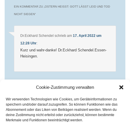
EIN KOMMENTAR ZU „
OSTERN HEISST: GOTT LÄSST LEID UND TOD N
ICHT SIEGEN
“
Dr.Eckhard Schendel
schrieb
am
17. April 2022 um
12:28 Uhr
:
Kurz und wahr-danke! Dr.Eckhard Schendel.Essen-
Heisingen.
Die Kommentare sind
Cookie-Zustimmung verwalten
geschlossen.
Wir verwenden Technologien wie Cookies, um Geräteinformationen zu
speichern und/oder darauf zuzugreifen. So können Funktionen wie das
Abonnement oder das Liken von Beiträgen realisiert werden. Wenn du
deine Zustimmung nicht erteilst oder zurückziehst, können bestimmte
Merkmale und Funktionen beeinträchtigt werden.
Kirchenkreis Essen | Referat für Presse- und Öffentlichkeitsarbeit /
Pressestelle