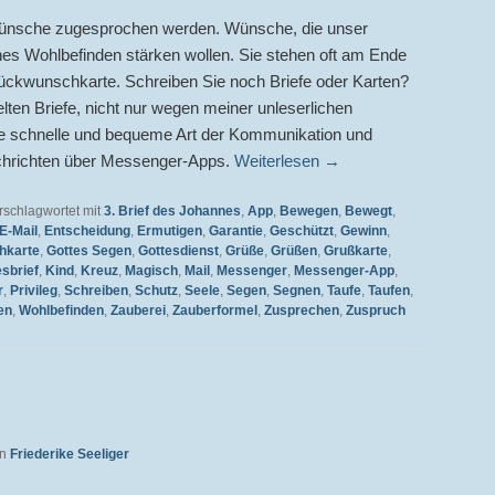
Wünsche zugesprochen werden. Wünsche, die unser
hes Wohlbefinden stärken wollen. Sie stehen oft am Ende
Glückwunschkarte. Schreiben Sie noch Briefe oder Karten?
elten Briefe, nicht nur wegen meiner unleserlichen
die schnelle und bequeme Art der Kommunikation und
chrichten über Messenger-Apps.
Weiterlesen
→
rschlagwortet mit
3. Brief des Johannes
,
App
,
Bewegen
,
Bewegt
,
E-Mail
,
Entscheidung
,
Ermutigen
,
Garantie
,
Geschützt
,
Gewinn
,
hkarte
,
Gottes Segen
,
Gottesdienst
,
Grüße
,
Grüßen
,
Grußkarte
,
sbrief
,
Kind
,
Kreuz
,
Magisch
,
Mail
,
Messenger
,
Messenger-App
,
r
,
Privileg
,
Schreiben
,
Schutz
,
Seele
,
Segen
,
Segnen
,
Taufe
,
Taufen
,
en
,
Wohlbefinden
,
Zauberei
,
Zauberformel
,
Zusprechen
,
Zuspruch
on
Friederike Seeliger