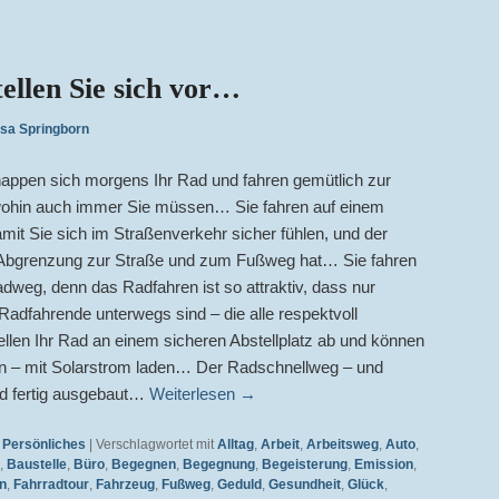
tellen Sie sich vor…
isa Springborn
nappen sich morgens Ihr Rad und fahren gemütlich zur
r wohin auch immer Sie müssen… Sie fahren auf einem
amit Sie sich im Straßenverkehr sicher fühlen, und der
re Abgrenzung zur Straße und zum Fußweg hat… Sie fahren
adweg, denn das Radfahren ist so attraktiv, dass nur
Radfahrende unterwegs sind – die alle respektvoll
len Ihr Rad an einem sicheren Abstellplatz ab und können
en – mit Solarstrom laden… Der Radschnellweg – und
d fertig ausgebaut…
Weiterlesen
→
,
Persönliches
|
Verschlagwortet mit
Alltag
,
Arbeit
,
Arbeitsweg
,
Auto
,
,
Baustelle
,
Büro
,
Begegnen
,
Begegnung
,
Begeisterung
,
Emission
,
n
,
Fahrradtour
,
Fahrzeug
,
Fußweg
,
Geduld
,
Gesundheit
,
Glück
,