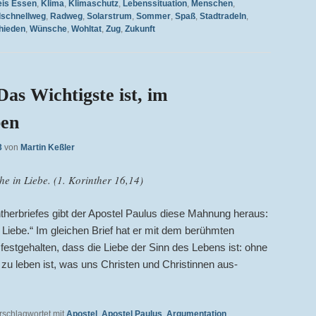
eis Essen
,
Klima
,
Klimaschutz
,
Lebenssituation
,
Menschen
,
schnellweg
,
Radweg
,
Solarstrum
,
Sommer
,
Spaß
,
Stadtradeln
,
hieden
,
Wünsche
,
Wohltat
,
Zug
,
Zukunft
Das Wichtigste ist, im
ben
3
von
Martin Keßler
ehe in Liebe. (1. Korinther 16,14)
her­briefes gibt der Apostel Paulus die­se Mahnung heraus:
n Liebe.“ Im gleichen Brief hat er mit dem berühmten
 fest­gehalten, dass die Liebe der Sinn des Lebens ist: ohne
be zu leben ist, was uns Christen und Christinnen aus­
→
rschlagwortet mit
Apostel
,
Apostel Paulus
,
Argumentation
,