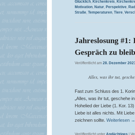
Glücklich
,
Kirchenkreis
,
Kirchenkr
Motivation
,
Natur
,
Perspektive
,
Rad
Straße
,
Temperaturen
,
Tiere
,
Versc
Jahreslosung #1: 
Gespräch zu blei
Veröffentlicht am
28. Dezember 202
Alles, was ihr tut, gesch
Fast zum Schluss des 1. Korint
„Alles, was ihr tut, geschehe i
Hohelied der Liebe (1. Kor. 13)
Liebe ist alles nichts. Mit Lie
zeichnen sollte.
Weiterlesen
Veröffentlicht unter
Andächtiges
|
Ve