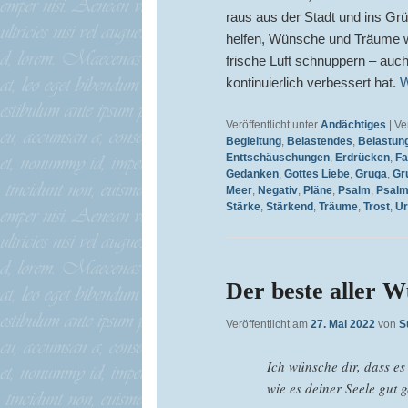
raus aus der Stadt und ins Grü
helfen, Wünsche und Träume w
frische Luft schnuppern – auch 
kontinuierlich verbessert hat.
W
Veröffentlicht unter
Andächtiges
|
Ve
Begleitung
,
Belastendes
,
Belastun
Enttschäuschungen
,
Erdrücken
,
Fa
Gedanken
,
Gottes Liebe
,
Gruga
,
Gr
Meer
,
Negativ
,
Pläne
,
Psalm
,
Psalm
Stärke
,
Stärkend
,
Träume
,
Trost
,
Ur
Der beste aller 
Veröffentlicht am
27. Mai 2022
von
S
Ich wünsche dir, dass es
wie es deiner Seele gut g