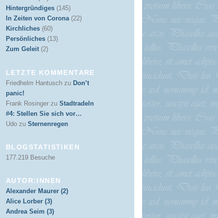
Hintergründiges
(145)
In Zeiten von Corona
(22)
Kirchliches
(60)
Persönliches
(13)
Zum Geleit
(2)
LETZTE KOMMENTARE
Friedhelm Hantusch
zu
Don’t
panic!
Frank Rosinger
zu
Stadtradeln
#4: Stellen Sie sich vor…
Udo
zu
Sternenregen
BLOGSTATISTIKEN
177.219 Besuche
AUTOR:INNEN
Alexander Maurer (2)
Alice Lorber (3)
Andrea Seim (3)