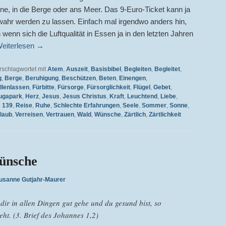
ne, in die Berge oder ans Meer. Das 9-Euro-Ticket kann ja
ahr werden zu lassen. Einfach mal irgendwo anders hin,
wenn sich die Luftqualität in Essen ja in den letzten Jahren
eiterlesen
→
rschlagwortet mit
Atem
,
Auszeit
,
Basisbibel
,
Begleiten
,
Begleitet
,
g
,
Berge
,
Beruhigung
,
Beschützen
,
Beten
,
Einengen
,
llenlassen
,
Fürbitte
,
Fürsorge
,
Fürsorglichkeit
,
Flügel
,
Gebet
,
ugapark
,
Herz
,
Jesus
,
Jesus Christus
,
Kraft
,
Leuchtend
,
Liebe
,
 139
,
Reise
,
Ruhe
,
Schlechte Erfahrungen
,
Seele
,
Sommer
,
Sonne
,
laub
,
Verreisen
,
Vertrauen
,
Wald
,
Wünsche
,
Zärtlich
,
Zärtlichkeit
Wünsche
usanne Gutjahr-Maurer
 dir in allen Dingen gut gehe und du gesund bist, so
eht. (3. Brief des Johannes 1,2)