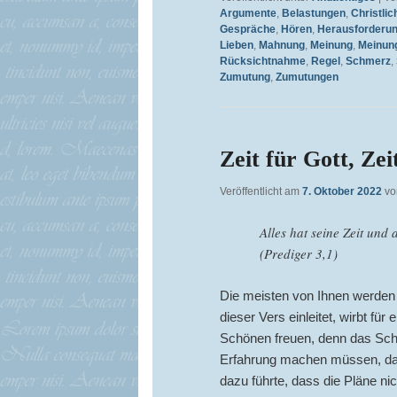
Argumente
,
Belastungen
,
Christlic
Gespräche
,
Hören
,
Herausforderu
Lieben
,
Mahnung
,
Meinung
,
Meinun
Rücksichtnahme
,
Regel
,
Schmerz
,
Zumutung
,
Zumutungen
Zeit für Gott, Zei
Veröffentlicht am
7. Oktober 2022
v
Alles hat seine Zeit und
(Prediger 3,1)
Die meisten von Ihnen werden
dieser Vers einleitet, wirbt für
Schönen freuen, denn das Sc
Erfahrung machen müssen, das
dazu führte, dass die Pläne ni