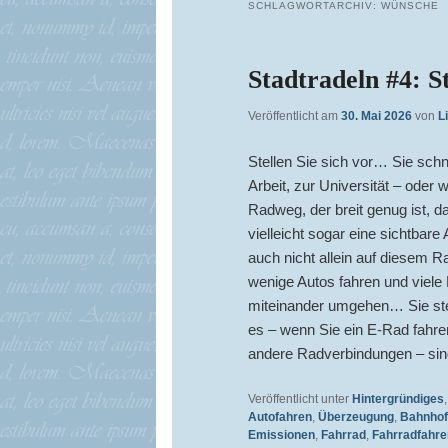
SCHLAGWORTARCHIV:
WÜNSCHE
Stadtradeln #4: S
Veröffentlicht am
30. Mai 2026
von
L
Stellen Sie sich vor… Sie sch
Arbeit, zur Universität – ode
Radweg, der breit genug ist, d
vielleicht sogar eine sichtba
auch nicht allein auf diesem R
wenige Autos fahren und viele 
miteinander umgehen… Sie stel
es – wenn Sie ein E-Rad fahr
andere Radverbindungen – sin
Veröffentlicht unter
Hintergründiges
Autofahren
,
Überzeugung
,
Bahnhof
Emissionen
,
Fahrrad
,
Fahrradfahre