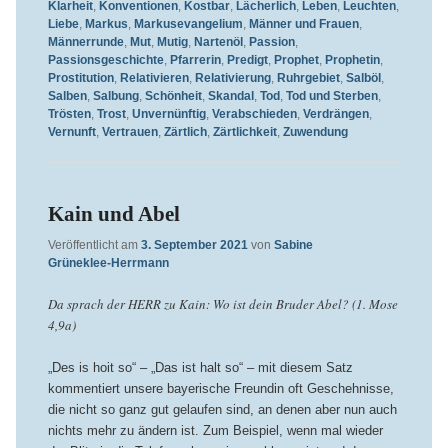
Klarheit
,
Konventionen
,
Kostbar
,
Lächerlich
,
Leben
,
Leuchten
,
Liebe
,
Markus
,
Markusevangelium
,
Männer und Frauen
,
Männerrunde
,
Mut
,
Mutig
,
Nartenöl
,
Passion
,
Passionsgeschichte
,
Pfarrerin
,
Predigt
,
Prophet
,
Prophetin
,
Prostitution
,
Relativieren
,
Relativierung
,
Ruhrgebiet
,
Salböl
,
Salben
,
Salbung
,
Schönheit
,
Skandal
,
Tod
,
Tod und Sterben
,
Trösten
,
Trost
,
Unvernünftig
,
Verabschieden
,
Verdrängen
,
Vernunft
,
Vertrauen
,
Zärtlich
,
Zärtlichkeit
,
Zuwendung
Kain und Abel
Veröffentlicht am
3. September 2021
von
Sabine
Grüneklee-Herrmann
Da sprach der HERR zu Kain: Wo ist dein Bruder Abel? (1. Mose
4,9a)
„Des is hoit so“ – „Das ist halt so“ – mit diesem Satz
kommentiert unsere bayerische Freundin oft Geschehnisse,
die nicht so ganz gut gelaufen sind, an denen aber nun auch
nichts mehr zu ändern ist. Zum Beispiel, wenn mal wieder