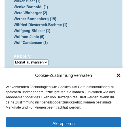
Volker Plaar (1)
Wenke Bartholdi (1)
Wera Wittberger (2)
Werner Sonnenberg (19)
Wilfried Diesterheft-Brehme (1)
Wolfgang Blöcker (1)
Wolfram Jehle (6)
Wulf Carstensen (1)
ARCHIV
Archiv
Cookie-Zustimmung verwalten
IMPRESSUM & DATENSCHUTZ
Impressum
Datenschutz
Wir verwenden Technologien wie Cookies, um Geräteinformationen zu
speichern und/oder darauf zuzugreifen. So können Funktionen wie das
Abonnement oder das Liken von Beiträgen realisiert werden. Wenn du
deine Zustimmung nicht erteilst oder zurückziehst, können bestimmte
Merkmale und Funktionen beeinträchtigt werden.
Kirchenkreis Essen | Referat für Presse- und Öffentlichkeitsarbeit /
Pressestelle
Akzeptieren
Haus der Evangelischen Kirche | III. Hagen 39 / 45127 Essen