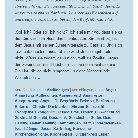
eine Frau herein. Sie hatte ein Fläschchen mit Salböl dabei. Es
war reines kostbares Nardenöl. Sie brach das Fläschchen auf
und träufelte Jesus das Salböl auf den Kopf. (Markus 14,3)
„Soll ich? Oder soll ich nicht?“ Ich stelle mir vor, dass sie da
draußen vor dem Haus des leprakranken Simon steht, bei
dem Jesus mit seinen Jüngern gerade zu Gast ist. Und sich
jetzt entscheiden muss, ob sie wirklich hineingeht oder
nicht. Wenn sie zögert, dann nicht, weil sie Zweifel wegen
der Gesundheit des Hausherrn hat. Sondern weil sie eine
Frau ist, die da nicht hingehört. In diese Männerrunde.
Weiterlesen
→
Veröffentlicht unter
Andächtiges
|
Verschlagwortet mit
Angst
,
Anmaßung
,
Aufleuchten
,
Ausgegrenzt
,
Ausgrenzen
,
Ausgrenzung
,
Ängste
,
Öl
,
Begräbnis
,
Beherzt
,
Berührung
,
Betanien
,
Christin
,
Dankbarkeit
,
Ehrung
,
Eifersucht
,
Evangelist
,
Evangelium
,
Feinde
,
Frau
,
Frauen
,
Fußwaschung
,
Gastmahl
,
Gesalbt
,
Geschenk
,
Geschichte
,
Gottes Geist
,
Haltung
,
Heilen
,
Heilung
,
Hemmungen
,
Herz
,
Hintergedanken
,
Israel
,
Jünger
,
Jesus
,
Karfreitag
,
Karwoche
,
Kirchengeschichte
,
Kirchenkreis
,
Kirchenkreis Essen
,