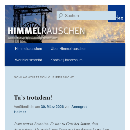
Zum
Zum
Aufgezeichnet von der Evangelischen Kirche in Essen
primären
sekundären
Suchen
Inhalt
Inhalt
springen
springen
Himmelrauschen
Hauptmenü
Himmelrauschen
Über Himmelrauschen
Wer hier schreibt
Kontakt | Impressum
SCHLAGWORTARCHIV:
EIFERSUCHT
Tu’s trotzdem!
Veröffentlicht am
30. März 2026
von
Annegret
Helmer
Jesus war in Betanien. Er war zu Gast bei Simon, dem
Aussätzigen. Als er sich zum Essen niedergelassen hatte, kam