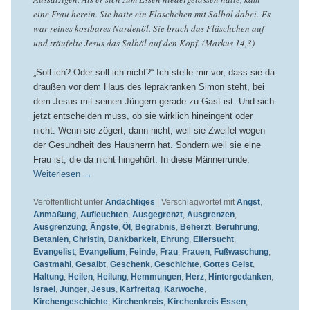
eine Frau herein. Sie hatte ein Fläschchen mit Salböl dabei. Es
war reines kostbares Nardenöl. Sie brach das Fläschchen auf
und träufelte Jesus das Salböl auf den Kopf. (Markus 14,3)
„Soll ich? Oder soll ich nicht?“ Ich stelle mir vor, dass sie da
draußen vor dem Haus des leprakranken Simon steht, bei
dem Jesus mit seinen Jüngern gerade zu Gast ist. Und sich
jetzt entscheiden muss, ob sie wirklich hineingeht oder
nicht. Wenn sie zögert, dann nicht, weil sie Zweifel wegen
der Gesundheit des Hausherrn hat. Sondern weil sie eine
Frau ist, die da nicht hingehört. In diese Männerrunde.
Weiterlesen
→
Veröffentlicht unter
Andächtiges
|
Verschlagwortet mit
Angst
,
Anmaßung
,
Aufleuchten
,
Ausgegrenzt
,
Ausgrenzen
,
Ausgrenzung
,
Ängste
,
Öl
,
Begräbnis
,
Beherzt
,
Berührung
,
Betanien
,
Christin
,
Dankbarkeit
,
Ehrung
,
Eifersucht
,
Evangelist
,
Evangelium
,
Feinde
,
Frau
,
Frauen
,
Fußwaschung
,
Gastmahl
,
Gesalbt
,
Geschenk
,
Geschichte
,
Gottes Geist
,
Haltung
,
Heilen
,
Heilung
,
Hemmungen
,
Herz
,
Hintergedanken
,
Israel
,
Jünger
,
Jesus
,
Karfreitag
,
Karwoche
,
Kirchengeschichte
,
Kirchenkreis
,
Kirchenkreis Essen
,