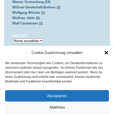
Werner Sonnenberg (19)
Wilfried Diesterheft-Brehme (1)
Wolfgang Blöcker (1)
Wolfram Jehle (6)
Wulf Carstensen (1)
ARCHIV
Archiv
Cookie-Zustimmung verwalten
IMPRESSUM & DATENSCHUTZ
Impressum
Datenschutz
Wir verwenden Technologien wie Cookies, um Geräteinformationen zu
speichern und/oder darauf zuzugreifen. So können Funktionen wie das
Abonnement oder das Liken von Beiträgen realisiert werden. Wenn du
deine Zustimmung nicht erteilst oder zurückziehst, können bestimmte
Merkmale und Funktionen beeinträchtigt werden.
Kirchenkreis Essen | Referat für Presse- und Öffentlichkeitsarbeit /
Pressestelle
Akzeptieren
Haus der Evangelischen Kirche | III. Hagen 39 / 45127 Essen
Impressum
|
Datenschutz
Ablehnen
Fon 0201 / 22 05-221 | Fax 0201 / 22 05-223 | e-Mail