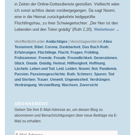
in Zeiten der Online-Gottesdienste gestoßen. Vielleicht wäre
ich sonst achtlos daran vorübergegangen. Da sagt Noomi,
eine in die Heimat zurückgekehrte leidgeprüfte
Flüchtlingsfrau, zu ihrer Schwiegertochter: „Der Herr ist den
Lebenden und den Toten gnädig“ (Ruth 2,20).
Weiterlesen
→
Veröffentlicht unter
Andächtiges
|
Verschlagwortet mit
Altes
Testament
,
Bibel
,
Corona
,
Dankbarkeit
,
Das Buch Ruth
,
Erfahrungen
,
Flüchtlinge
,
Flucht
,
Fragen
,
Frühling
,
Frühsommer
,
Fremde
,
Freude
,
Freundlichkeit
,
Generationen
,
Glück
,
Gnade
,
Gnädig
,
Heimat
,
Hilflosigkeit
,
Hoffnung
,
Lächeln
,
Leben und Tod
,
Leid
,
Leiden
,
Noomi
,
Not
,
Pandemie
,
Passion
,
Passionsgeschichte
,
Ruth
,
Schmerz
,
Spuren
,
Tod
und Sterben
,
Trauer
,
Umwelt
,
Ungewissheit
,
Verdrängen
,
Verdrängung
,
Verzweiflung
,
Wachsen
,
Zuversicht
ABONNEMENT
Geben Sie ihre E-Mail-Adresse an, um diesen Blog zu
abonnieren und Benachrichtigungen über neue Beiträge via E-
Mail zu erhalten.
E-