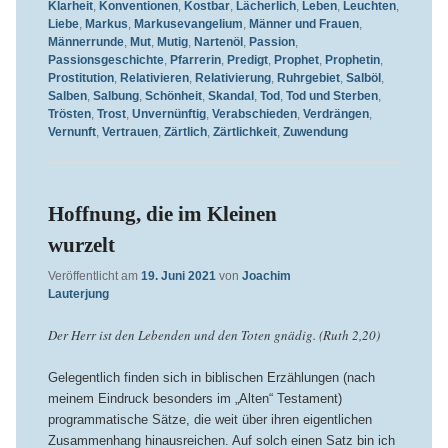
Klarheit
,
Konventionen
,
Kostbar
,
Lächerlich
,
Leben
,
Leuchten
,
Liebe
,
Markus
,
Markusevangelium
,
Männer und Frauen
,
Männerrunde
,
Mut
,
Mutig
,
Nartenöl
,
Passion
,
Passionsgeschichte
,
Pfarrerin
,
Predigt
,
Prophet
,
Prophetin
,
Prostitution
,
Relativieren
,
Relativierung
,
Ruhrgebiet
,
Salböl
,
Salben
,
Salbung
,
Schönheit
,
Skandal
,
Tod
,
Tod und Sterben
,
Trösten
,
Trost
,
Unvernünftig
,
Verabschieden
,
Verdrängen
,
Vernunft
,
Vertrauen
,
Zärtlich
,
Zärtlichkeit
,
Zuwendung
Hoffnung, die im Kleinen
wurzelt
Veröffentlicht am
19. Juni 2021
von
Joachim
Lauterjung
Der Herr ist den Lebenden und den Toten gnädig. (Ruth 2,20)
Gelegentlich finden sich in biblischen Erzählungen (nach
meinem Eindruck besonders im „Alten“ Testament)
programmatische Sätze, die weit über ihren eigentlichen
Zusammenhang hinausreichen. Auf solch einen Satz bin ich