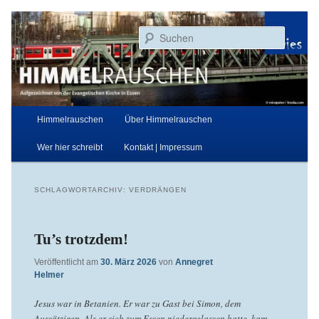
Zum
Zum
Aufgezeichnet von der Evangelischen Kirche in Essen
primären
sekundären
Suchen
Inhalt
Inhalt
springen
springen
Himmelrauschen
Hauptmenü
Himmelrauschen
Über Himmelrauschen
Wer hier schreibt
Kontakt | Impressum
SCHLAGWORTARCHIV:
VERDRÄNGEN
Tu’s trotzdem!
Veröffentlicht am
30. März 2026
von
Annegret
Helmer
Jesus war in Betanien. Er war zu Gast bei Simon, dem
Aussätzigen. Als er sich zum Essen niedergelassen hatte, kam