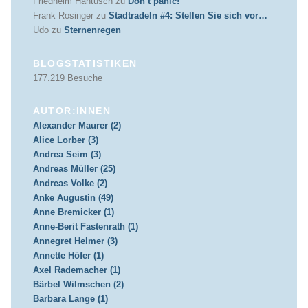
Friedhelm Hantusch
zu
Don’t panic!
Frank Rosinger
zu
Stadtradeln #4: Stellen Sie sich vor…
Udo
zu
Sternenregen
BLOGSTATISTIKEN
177.219 Besuche
AUTOR:INNEN
Alexander Maurer (2)
Alice Lorber (3)
Andrea Seim (3)
Andreas Müller (25)
Andreas Volke (2)
Anke Augustin (49)
Anne Bremicker (1)
Anne-Berit Fastenrath (1)
Annegret Helmer (3)
Annette Höfer (1)
Axel Rademacher (1)
Bärbel Wilmschen (2)
Barbara Lange (1)