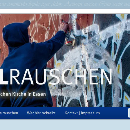
schen Kirche in Essen
hen
elrauschen
Wer hier schreibt
Kontakt | Impressum