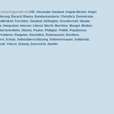
|
Verschlagwortet mit
AfD
,
Alexander Gauland
,
Angela Merkel
,
Angst
,
derung
,
Barack Obama
,
Bundeskanzlerin
,
Christlich
,
Demokratie
,
dlichkeit
,
Furchtlos
,
Gauland
,
Gefängnis
,
Gesellschaft
,
Glaube
,
s
,
Integration
,
Internet
,
Liberal
,
Macht
,
Machtlos
,
Mangel
,
Medien
,
Nächstenliebe
,
Obama
,
Paulus
,
Philipper
,
Politik
,
Populismus
,
Probleme
,
Ratgeber
,
Rückblick
,
Redensarten
,
Resilienz
,
ern
,
Schutz
,
Selbstüberschätzung
,
Selbstvertrauen
,
Solidarität
,
raft
,
Yükcel
,
Zeitung
,
Zuversicht
,
Zweifel