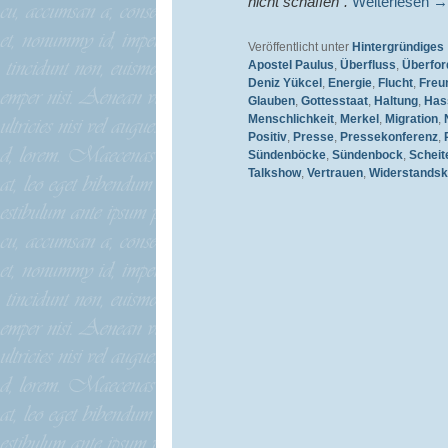
nicht schaffen“.
Weiterlesen
→
Veröffentlicht unter
Hintergründiges
Apostel Paulus
,
Überfluss
,
Überfor
Deniz Yükcel
,
Energie
,
Flucht
,
Freun
Glauben
,
Gottesstaat
,
Haltung
,
Has
Menschlichkeit
,
Merkel
,
Migration
,
Positiv
,
Presse
,
Pressekonferenz
,
Sündenböcke
,
Sündenbock
,
Scheit
Talkshow
,
Vertrauen
,
Widerstandsk