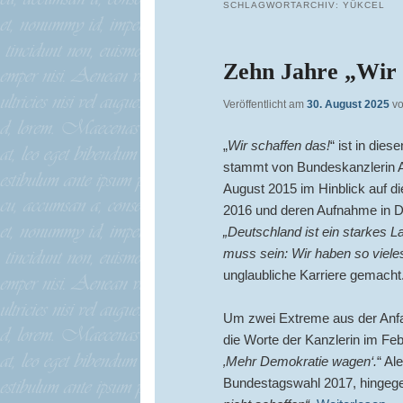
SCHLAGWORTARCHIV:
YÜKCEL
Zehn Jahre „Wir 
Veröffentlicht am
30. August 2025
v
„
Wir schaffen das!
“ ist in die
stammt von Bundeskanzlerin A
August 2015 im Hinblick auf di
2016 und deren Aufnahme in De
„Deutschland ist ein starkes 
muss sein: Wir haben so vieles
unglaubliche Karriere gemacht
Um zwei Extreme aus der Anfan
die Worte der Kanzlerin im Fe
‚Mehr Demokratie wagen‘.
“ Al
Bundestagswahl 2017, hingeg