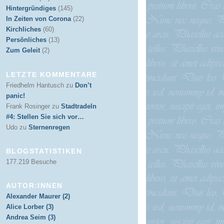
Hintergründiges
(145)
In Zeiten von Corona
(22)
Kirchliches
(60)
Persönliches
(13)
Zum Geleit
(2)
LETZTE KOMMENTARE
Friedhelm Hantusch
zu
Don’t
panic!
Frank Rosinger
zu
Stadtradeln
#4: Stellen Sie sich vor…
Udo
zu
Sternenregen
BLOGSTATISTIKEN
177.219 Besuche
AUTOR:INNEN
Alexander Maurer (2)
Alice Lorber (3)
Andrea Seim (3)