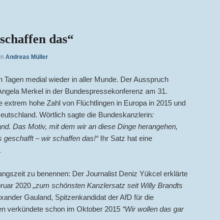
schaffen das“
on
Andreas Müller
sen Tagen medial wieder in aller Munde. Der Ausspruch
ngela Merkel in der Bundespressekonferenz am 31.
e extrem hohe Zahl von Flüchtlingen in Europa in 2015 und
utschland. Wörtlich sagte die Bundeskanzlerin
:
Land. Das Motiv, mit dem wir an diese Dinge herangehen,
 geschafft – wir schaffen das!“
Ihr Satz hat eine
.
gszeit zu benennen: Der Journalist Deniz Yükcel erklärte
bruar 2020
„zum schönsten Kanzlersatz seit Willy Brandts
exander Gauland, Spitzenkandidat der AfD für die
en verkündete schon im Oktober 2015
“Wir wollen das gar