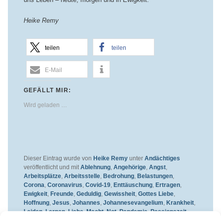
Heike Remy
teilen
teilen
E-Mail
GEFÄLLT MIR:
Wird geladen …
Dieser Eintrag wurde von
Heike Remy
unter
Andächtiges
veröffentlicht und mit
Ablehnung
,
Angehörige
,
Angst
,
Arbeitsplätze
,
Arbeitsstelle
,
Bedrohung
,
Belastungen
,
Corona
,
Coronavirus
,
Covid-19
,
Enttäuschung
,
Ertragen
,
Ewigkeit
,
Freunde
,
Geduldig
,
Gewissheit
,
Gottes Liebe
,
Hoffnung
,
Jesus
,
Johannes
,
Johannesevangelium
,
Krankheit
,
Leiden
,
Lernen
,
Liebe
,
Macht
,
Not
,
Pandemie
,
Passionszeit
,
Schülerinnen und Schüler
,
Schmerzen
,
Schule
,
Sorgen
,