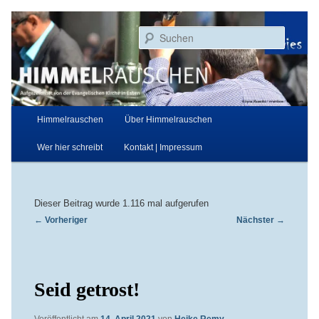
Zum
Aufgezeichnet von der Evangelischen Kirche in Essen
primären
Suchen
Inhalt
springen
Himmelrauschen
Hauptmenü
Himmelrauschen
Über Himmelrauschen
Wer hier schreibt
Kontakt | Impressum
Dieser Beitrag wurde 1.116 mal aufgerufen
Beitragsnavigation
←
Vorheriger
Nächster
→
Seid getrost!