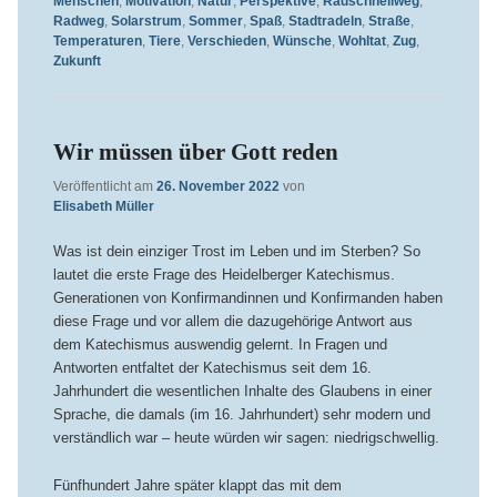
Menschen
,
Motivation
,
Natur
,
Perspektive
,
Radschnellweg
,
Radweg
,
Solarstrum
,
Sommer
,
Spaß
,
Stadtradeln
,
Straße
,
Temperaturen
,
Tiere
,
Verschieden
,
Wünsche
,
Wohltat
,
Zug
,
Zukunft
Wir müssen über Gott reden
Veröffentlicht am
26. November 2022
von
Elisabeth Müller
Was ist dein einziger Trost im Leben und im Sterben? So
lautet die erste Frage des Heidelberger Katechismus.
Generationen von Konfirmandinnen und Konfirmanden haben
diese Frage und vor allem die dazugehörige Antwort aus
dem Katechismus auswendig gelernt. In Fragen und
Antworten entfaltet der Katechismus seit dem 16.
Jahrhundert die wesentlichen Inhalte des Glaubens in einer
Sprache, die damals (im 16. Jahrhundert) sehr modern und
verständlich war – heute würden wir sagen: niedrigschwellig.
Fünfhundert Jahre später klappt das mit dem