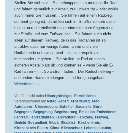
Stellen Sie sich vor… Sie schnappen sich morgens Ihr Rad
und fahren gemütlich zur Arbeit, zur Universität – oder wohin
auch immer Sie müssen… Sie fahren auf einem Radweg,
der breit genug ist, damit Sie sich im Straßenverkehr sicher
fühlen, und der vielleicht sogar eine sichtbare Abgrenzung
zur Straße und zum Fußweg hat… Sie fahren auch nicht
allein auf diesem Radweg, denn das Radfahren ist so
attraktiv, dass nur wenige Autos fahren und viele
Radfahrende unterwegs sind – die alle respektvoll
miteinander umgehen… Sie stellen Ihr Rad an einem
sicheren Abstellplatz ab und können es – wenn Sie ein E-
Rad fahren – mit Solarstrom laden… Der Radschnellweg –
und andere Radverbindungen – sind fertig ausgebaut…
Weiterlesen
→
Veröffentlicht unter
Hintergründiges
,
Persönliches
|
Verschlagwortet mit
Alltag
,
Arbeit
,
Arbeitsweg
,
Auto
,
Autofahren
,
Überzeugung
,
Bahnhof
,
Baustelle
,
Büro
,
Begegnen
,
Begegnung
,
Begeisterung
,
Emission
,
Emissionen
,
Fahrrad
,
Fahrradfahren
,
Fahrradtour
,
Fahrzeug
,
Fußweg
,
Geduld
,
Gesundheit
,
Glück
,
Glücklich
,
Kirchenkreis
,
Kirchenkreis Essen
,
Klima
,
Klimaschutz
,
Lebenssituation
,