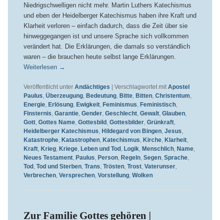
Niedrigschwelligen nicht mehr. Martin Luthers Katechismus
und eben der Heidelberger Katechismus haben ihre Kraft und
Klarheit verloren – einfach dadurch, dass die Zeit über sie
hinweggegangen ist und unsere Sprache sich vollkommen
verändert hat. Die Erklärungen, die damals so verständlich
waren – die brauchen heute selbst lange Erklärungen.
Weiterlesen
→
Veröffentlicht unter
Andächtiges
|
Verschlagwortet mit
Apostel
Paulus
,
Überzeugung
,
Bedeutung
,
Bitte
,
Bitten
,
Christentum
,
Energie
,
Erlösung
,
Ewigkeit
,
Feminismus
,
Feministisch
,
Finsternis
,
Garantie
,
Gender
,
Geschlecht
,
Gewalt
,
Glauben
,
Gott
,
Gottes Name
,
Gottesbild
,
Gottesbilder
,
Grünkraft
,
Heidelberger Katechismus
,
Hildegard von Bingen
,
Jesus
,
Katastrophe
,
Katastrophen
,
Katechismus
,
Kirche
,
Klarheit
,
Kraft
,
Krieg
,
Kriege
,
Leben und Tod
,
Logik
,
Menschlich
,
Name
,
Neues Testament
,
Paulus
,
Person
,
Regeln
,
Segen
,
Sprache
,
Tod
,
Tod und Sterben
,
Trans
,
Trösten
,
Trost
,
Vaterunser
,
Verbrechen
,
Versprechen
,
Vorstellung
,
Wolken
Zur Familie Gottes gehören |