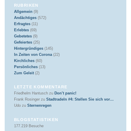
RUBRIKEN
Allgemein
(9)
Andächtiges
(572)
Erfragtes
(11)
Erlebtes
(69)
Gebetetes
(9)
Gefeiertes
(25)
Hintergründiges
(145)
In Zeiten von Corona
(22)
Kirchliches
(60)
Persönliches
(13)
Zum Geleit
(2)
LETZTE KOMMENTARE
Friedhelm Hantusch
zu
Don’t panic!
Frank Rosinger
zu
Stadtradeln #4: Stellen Sie sich vor…
Udo
zu
Sternenregen
BLOGSTATISTIKEN
177.219 Besuche