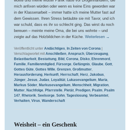
wollte und meine Mutter Panik hatte vor Drogenhändlern, die
mich anfixen würden oder wenn es keine Eins geworden war
in der Klassenarbeit – immer hatte ich meine Mutter fast auf
dem Gewissen. Ihren Stress betäubte sie mit Tavor, und ich
war schuld, dass es ihr so schlecht ging. Das wirst du noch
bereuen – meinte meine Oma, die bei uns wohnte – und
zeigte auf das Holzbildchen in der Küche.
Weiterlesen
→
Veröffentlicht unter
Andächtiges
,
In Zeiten von Corona
|
Verschlagwortet mit
Anschließen
,
Anspruch
,
Überzeugung
,
Belastbarkeit
,
Bestattung
,
Bild
,
Corona
,
Disko
,
Ehrenmord
,
Familie
,
Familienmitglied
,
Fürsorge
,
Gefängnis
,
Glaube
,
Gott
,
Gottes Güte
,
Gottes Wille
,
Grenzen
,
Großmutter
,
Herausforderung
,
Herkunft
,
Herrschaft
,
Herz
,
Jakobus
,
Jünger
,
Jesus
,
Judas
,
Loyalität
,
Lukasevangelium
,
Maria
,
Markus Söder
,
Markusevangelium
,
Menschheit
,
Migration
,
Mutter
,
Nachfolge
,
Pfarrstelle
,
Pietät
,
Predigen
,
Psalm
,
Psalm
147
,
Rhetorik
,
Seelsorge
,
Sohn
,
Tageslosung
,
Verbeamtet
,
Verhalten
,
Virus
,
Wanderschaft
Weisheit – ein Geschenk