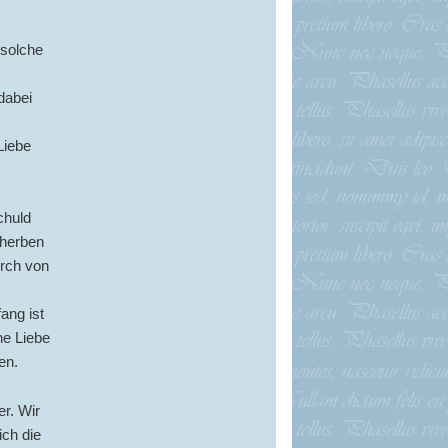
 solche
dabei
Liebe
chuld
cherben
urch von
ang ist
ne Liebe
en.
r. Wir
ich die