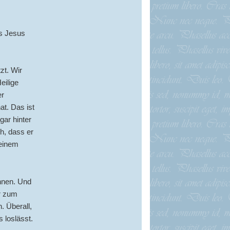
s Jesus
zt. Wir
eilige
er
at. Das ist
ar hinter
ch, dass er
 einem
nnen. Und
r zum
. Überall,
s loslässt.