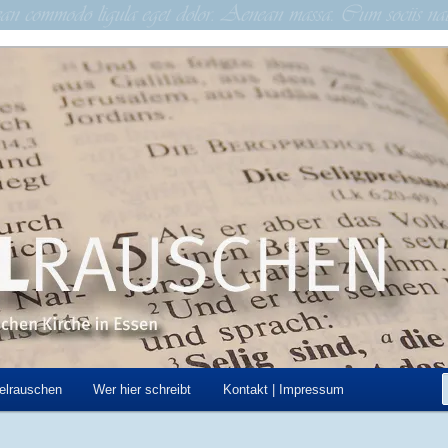
schen Kirche in Essen
hen
elrauschen
Wer hier schreibt
Kontakt | Impressum