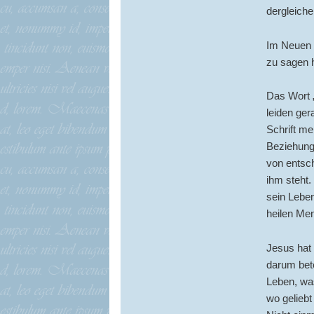
dergleiche
Im Neuen 
zu sagen h
Das Wort „
leiden ger
Schrift me
Beziehung 
von entsch
ihm steht.
sein Leben
heilen Men
Jesus hat 
darum bete
Leben, was
wo geliebt