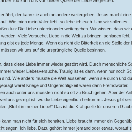
al der Tod kann uns von dieser Quelle der Liebe wegreißen.
erfährt, der kann sie auch an andere weitergeben. Jesus macht eine
auf: Wie mich mein Vater liebt, so liebe ich euch. Und wir sollen es
ßen tun: Die Liebe untereinander weitergeben. Wir wissen, dass wir 
 werden. Viele Versuche, Liebe in die Welt zu bringen, schlagen fehl.
ng gibt es jede Menge. Wenn da nicht die Bitterkeit an die Stelle der 
l, müssen wir uns auf die ursprüngliche Quelle besinnen.
n, dass diese Liebe immer wieder gestört wird. Durch menschliche S
 immer wieder Liebesversuche. Traurig ist es dann, wenn nur noch S
n sind. Wie anders müsste die Welt aussehen, wenn sie durch und d
geprägt wäre! Kriege und Ungerechtigkeit wären dann Fremdwörter.
n auch unter uns müssten nicht so oft zu Bruch gehen. Aber der Anf
eil uns gezeigt ist, wo die Liebe eigentlich herkommt. Jesus gibt sei
ter. „Bleibt in meiner Liebe!“ Das ist die Kraftquelle für unseren Glaub
 kann man nicht für sich behalten. Liebe braucht immer ein Gegenübe
ht sagen: Ich liebe. Dazu gehört immer jemand oder etwas, worauf s