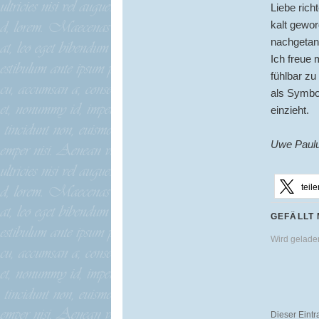
Liebe rich
kalt gewo
nachgetan
Ich freue 
fühlbar zu
als Symbol
einzieht.
Uwe Pauluk
teile
GEFÄLLT 
Wird gelad
Dieser Eint