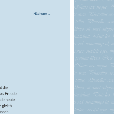
Nächster
→
t die
 es Freude
ade heute
e gleich
n noch