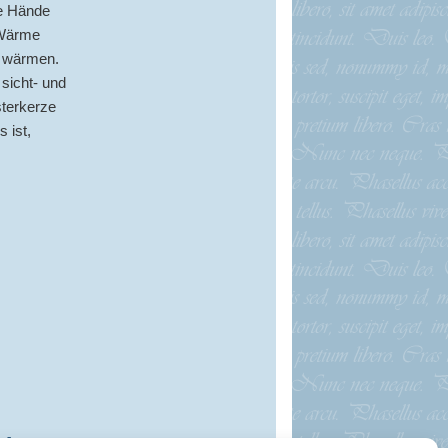
re Hände
 Wärme
d wärmen.
sicht- und
sterkerze
 ist,
,
Jesus
,