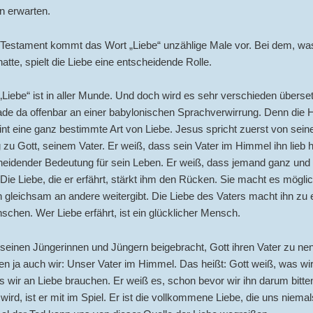
n erwarten.
Testament kommt das Wort „Liebe“ unzählige Male vor. Bei dem, wa
atte, spielt die Liebe eine entscheidende Rolle.
Liebe“ ist in aller Munde. Und doch wird es sehr verschieden überset
ade da offenbar an einer babylonischen Sprachverwirrung. Denn die H
int eine ganz bestimmte Art von Liebe. Jesus spricht zuerst von sein
zu Gott, seinem Vater. Er weiß, dass sein Vater im Himmel ihn lieb h
eidender Bedeutung für sein Leben. Er weiß, dass jemand ganz und g
 Die Liebe, die er erfährt, stärkt ihm den Rücken. Sie macht es mögli
 gleichsam an andere weitergibt. Die Liebe des Vaters macht ihn zu
schen. Wer Liebe erfährt, ist ein glücklicher Mensch.
seinen Jüngerinnen und Jüngern beigebracht, Gott ihren Vater zu ne
n ja auch wir: Unser Vater im Himmel. Das heißt: Gott weiß, was wi
 wir an Liebe brauchen. Er weiß es, schon bevor wir ihn darum bitten
 wird, ist er mit im Spiel. Er ist die vollkommene Liebe, die uns niemal