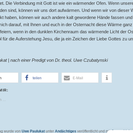
tet. Die Verbindung mit Gott ist wie ein wärmender Ofen. Wenn unse
rden sind, können wir uns dort aufwärmen. Und wenn wir von dieser
kt haben, können wir auch andere kalt gewordene Hände fassen un
mich darauf, mit Ihnen und euch in der Osternacht diese Wärme ganz 
 feiern, wenn in den dunklen Kirchenraum das wärmende Licht der O
 für die Auferstehung Jesu, die ja ein Zeichen der Liebe Gottes zu uns
at | nach einer Predigt von Dr. theol. Uwe Czubatynski
n
teilen
E-Mail
MIR:
en …
rag wurde von
Uwe Paulukat
unter
Andächtiges
veröffentlicht und mit
Gottes Liebe