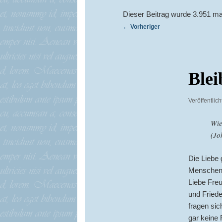
Dieser Beitrag wurde 3.951 ma
Beitragsnavigation
←
Vorheriger
Blei
Veröffentlic
Wie
(Jo
Die Liebe
Menschen g
Liebe Freu
und Friede
fragen sich
gar keine 