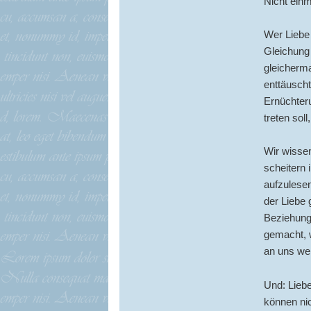
Nicht einm
Wer Liebe 
Gleichung 
gleicherma
enttäuscht
Ernüchteru
treten sol
Wir wisse
scheitern
aufzulese
der Liebe 
Beziehunge
gemacht, w
an uns wei
Und: Liebe
können nic