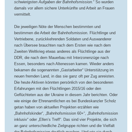
schwierigsten Aufgaben der Bahnhofsmission.
“ So wurden
damals vor allem sichere Unterkünfte und Arbeit an Frauen
vermittelt.
Die jeweiligen Nöte der Menschen bestimmten und
bestimmen die Arbeit der Bahnhofsmission. Flüchtlinge und
Vertriebene, zurückkehrenden Soldaten und Auswanderer
nach Übersee brauchten nach dem Ersten wie nach dem
Zweiten Weltkrieg etwas anderes als Flüchtlinge aus der
DDR, die nach dem Mauerbau mit Interzonenzüge nach
Essen, besonders nach Altenessen kamen. Wieder anders
bekamen die sogenannten „Gastarbeiter“ Unterstützung im
neuen fremden Land, in das sie ganz oft per Zug anreisten.
Die heute Aktiven könnten persönlich von den besonderen
Erfahrungen mit den Flüchtlingen 2015/16 oder den
Geflüchteten aus der Ukraine in diesem Jahr berichten. Oder
wie einige der Ehrenamtlichen es bei Bundeskanzler Scholz
getan haben von aktuellen Projekten erzählen wie
„Bahnhofskinder“, „Bahnhofsmission 60+“, „Bahnhofsmission
inklusiv“ oder „Ellen’s Treff“. Das sind vier Projekte, die sich
an ganz unterschiedliche Zielgruppe richten und die Vielfalt
der Bahnhofsmission deutlich machen. Und wie sie durch