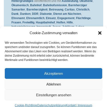
Hintergründiges
veröffentlicht und mit
Ausbeutung
,
Ökumene
,
Ökumenisch
,
Bahnhof
,
Bahnhofsmission
,
Barmherziger
Samariter
,
Barmherzigkeit
,
Betreuung
,
Caritas
,
Christlich
,
Dank
,
Danken
,
DDR
,
Diakonie
,
Dienst am Nächsten
,
Ehrenamt
,
Ehrenamtlich
,
Einsatz
,
Engagement
,
Flüchtlinge
,
Frauen
,
Freiwillig
,
Hauptbahnhof
,
Helfen
,
Hilfe
,
Industrialisierung
,
Innenstadt
,
Jesus
,
Jubiläum
,
Lukas
,
Lukasevangelium
,
Mauerbau
,
Mädchen
,
Menschlichkeit
,
Cookie-Zustimmung verwalten
Mitleid
,
Mitmenschlichkeit
,
Nächste
,
Nächstenliebe
,
Nächster
,
Prostitution
,
Schutz
,
Stadtmitte
,
Versorgung
verschlagwortet.
Wir verwenden Technologien wie Cookies, um Geräteinformationen zu
Setze ein Lesezeichen für den
Permalink
.
speichern und/oder darauf zuzugreifen. So können Funktionen wie das
Abonnement oder das Liken von Beiträgen realisiert werden. Wenn du
deine Zustimmung nicht erteilst oder zurückziehst, können bestimmte
Merkmale und Funktionen beeinträchtigt werden.
Kirchenkreis Essen | Referat für Presse- und Öffentlichkeitsarbeit /
Pressestelle
Akzeptieren
Haus der Evangelischen Kirche | III. Hagen 39 / 45127 Essen
Impressum
|
Datenschutz
Ablehnen
Fon 0201 / 22 05-221 | Fax 0201 / 22 05-223 | e-Mail
info@himmelrauschen.de
Einstellungen ansehen
Cookie-Richtlinie
Datenschutzerklärung
Kontakt | Impressum