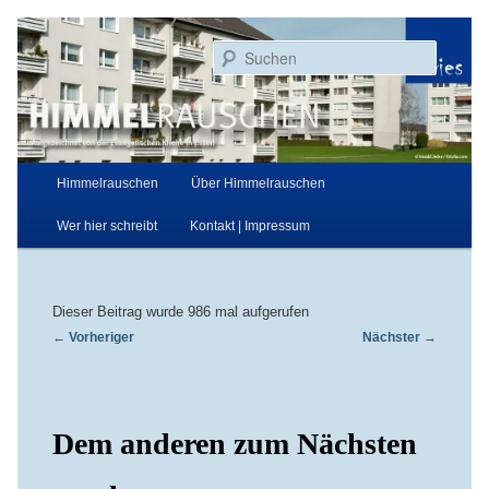
Zum
Aufgezeichnet von der Evangelischen Kirche in Essen
primären
Suchen
Inhalt
springen
Himmelrauschen
Hauptmenü
Himmelrauschen
Über Himmelrauschen
Wer hier schreibt
Kontakt | Impressum
Dieser Beitrag wurde 986 mal aufgerufen
Beitragsnavigation
←
Vorheriger
Nächster
→
Dem anderen zum Nächsten