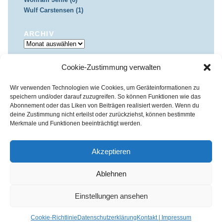
Wulf Carstensen (1)
ARCHIV
Archiv
Cookie-Zustimmung verwalten
IMPRESSUM & DATENSCHUTZ
Impressum
Datenschutz
Wir verwenden Technologien wie Cookies, um Geräteinformationen zu
speichern und/oder darauf zuzugreifen. So können Funktionen wie das
Abonnement oder das Liken von Beiträgen realisiert werden. Wenn du
deine Zustimmung nicht erteilst oder zurückziehst, können bestimmte
Merkmale und Funktionen beeinträchtigt werden.
Kirchenkreis Essen | Referat für Presse- und Öffentlichkeitsarbeit /
Pressestelle
Akzeptieren
Haus der Evangelischen Kirche | III. Hagen 39 / 45127 Essen
Impressum
|
Datenschutz
Ablehnen
Fon 0201 / 22 05-221 | Fax 0201 / 22 05-223 | e-Mail
info@himmelrauschen.de
Einstellungen ansehen
Cookie-Richtlinie
Datenschutzerklärung
Kontakt | Impressum