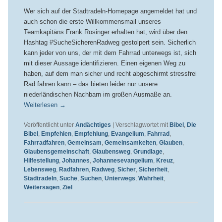
Wer sich auf der Stadtradeln-Homepage angemeldet hat und
auch schon die erste Willkommensmail unseres
Teamkapitäns Frank Rosinger erhalten hat, wird über den
Hashtag #SucheSicherenRadweg gestolpert sein. Sicherlich
kann jeder von uns, der mit dem Fahrrad unterwegs ist, sich
mit dieser Aussage identifizieren. Einen eigenen Weg zu
haben, auf dem man sicher und recht abgeschirmt stressfrei
Rad fahren kann – das bieten leider nur unsere
niederländischen Nachbarn im großen Ausmaße an.
Weiterlesen
→
Veröffentlicht unter
Andächtiges
|
Verschlagwortet mit
Bibel
,
Die
Bibel
,
Empfehlen
,
Empfehlung
,
Evangelium
,
Fahrrad
,
Fahrradfahren
,
Gemeinsam
,
Gemeinsamkeiten
,
Glauben
,
Glaubensgemeinschaft
,
Glaubensweg
,
Grundlage
,
Hilfestellung
,
Johannes
,
Johannesevangelium
,
Kreuz
,
Lebensweg
,
Radfahren
,
Radweg
,
Sicher
,
Sicherheit
,
Stadtradeln
,
Suche
,
Suchen
,
Unterwegs
,
Wahrheit
,
Weitersagen
,
Ziel