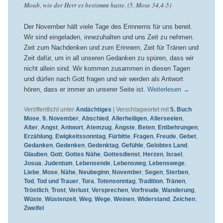
Moab, wie der Herr es bestimmt hatte. (5. Mose 34,4-5)
Der November hält viele Tage des Erinnerns für uns bereit.
Wir sind eingeladen, innezuhalten und uns Zeit zu nehmen.
Zeit zum Nachdenken und zum Erinnern, Zeit für Tränen und
Zeit dafür, um in all unseren Gedanken zu spüren, dass wir
nicht allein sind. Wir kommen zusammen in diesen Tagen
und dürfen nach Gott fragen und wir werden als Antwort
hören, dass er immer an unserer Seite ist.
Weiterlesen
→
Veröffentlicht unter
Andächtiges
|
Verschlagwortet mit
5. Buch
Mose
,
9. November
,
Abschied
,
Allerheiligen
,
Allerseelen
,
Alter
,
Angst
,
Antwort
,
Atemzug
,
Ängste
,
Beten
,
Entbehrungen
,
Erzählung
,
Ewigkeitssonntag
,
Fürbitte
,
Fragen
,
Freude
,
Gebet
,
Gedanken
,
Gedenken
,
Gedenktag
,
Gefühle
,
Gelobtes Land
,
Glauben
,
Gott
,
Gottes Nähe
,
Gottesdienst
,
Herzen
,
Israel
,
Josua
,
Judentum
,
Lebensende
,
Lebensweg
,
Lebenswege
,
Liebe
,
Mose
,
Nähe
,
Neubeginn
,
November
,
Segen
,
Sterben
,
Tod
,
Tod und Trauer
,
Tora
,
Totensonntag
,
Tradition
,
Tränen
,
Tröstlich
,
Trost
,
Verlust
,
Versprechen
,
Vorfreude
,
Wanderung
,
Wüste
,
Wüstenzeit
,
Weg
,
Wege
,
Weinen
,
Widerstand
,
Zeichen
,
Zweifel