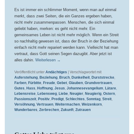
Es ist immer ein schlimmer Moment, wenn man auf einmal
merkt, dass zwei Seiten, die ein Ganzes ergeben haben,
nicht mehr zusammenpassen. Menschen, die sich einmal
geliebt haben, merken: es geht nicht mehr. Ein
gemeinsames Leben ist nicht mehr möglich. Wenn ein Streit
so nachhaltig gewesen ist, dass der Bruch in der Beziehung
einfach nicht mehr repariert werden kann. Vielleicht hat man
vertraut, dass Gott seinen Segen dazugibt. Aber jetzt ist
alles dahin.
Weiterlesen
→
Veröffentlicht unter
Andächtiges
|
Verschlagwortet mit
Auferstehung
,
Beziehung
,
Bruch
,
Dunkelheit
,
Durststrecke
,
Farben
,
Fürbitte
,
Freude
,
Gebet
,
Glauben
,
Grundvertrauen
,
Gutes
,
Hass
,
Hoffnung
,
Jesus
,
Johannesevangelium
,
Lätare
,
Lebensreise
,
Lebensweg
,
Liebe
,
Neugier
,
Neugierig
,
Ostern
,
Passionszeit
,
Positiv
,
Predigt
,
Schlechtes
,
Sonntag
,
Streit
,
Versöhnung
,
Vertrauen
,
Weitermachen
,
Weizenkorn
,
Wunderbares
,
Zerbrechen
,
Zukunft
,
Zutrauen