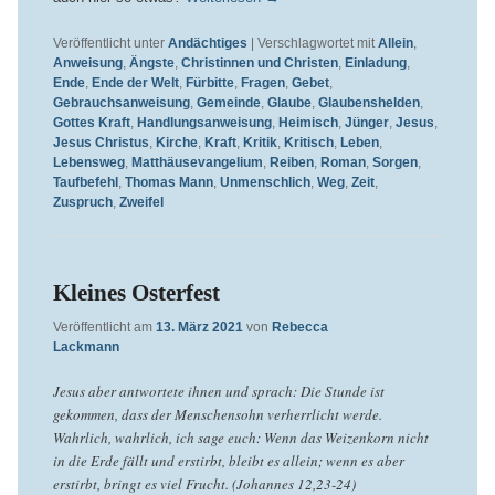
Veröffentlicht unter
Andächtiges
|
Verschlagwortet mit
Allein
,
Anweisung
,
Ängste
,
Christinnen und Christen
,
Einladung
,
Ende
,
Ende der Welt
,
Fürbitte
,
Fragen
,
Gebet
,
Gebrauchsanweisung
,
Gemeinde
,
Glaube
,
Glaubenshelden
,
Gottes Kraft
,
Handlungsanweisung
,
Heimisch
,
Jünger
,
Jesus
,
Jesus Christus
,
Kirche
,
Kraft
,
Kritik
,
Kritisch
,
Leben
,
Lebensweg
,
Matthäusevangelium
,
Reiben
,
Roman
,
Sorgen
,
Taufbefehl
,
Thomas Mann
,
Unmenschlich
,
Weg
,
Zeit
,
Zuspruch
,
Zweifel
Kleines Osterfest
Veröffentlicht am
13. März 2021
von
Rebecca
Lackmann
Jesus aber antwortete ihnen und sprach: Die Stunde ist
gekommen, dass der Menschensohn verherrlicht werde.
Wahrlich, wahrlich, ich sage euch: Wenn das Weizenkorn nicht
in die Erde fällt und erstirbt, bleibt es allein; wenn es aber
erstirbt, bringt es viel Frucht. (Johannes 12,23-24)