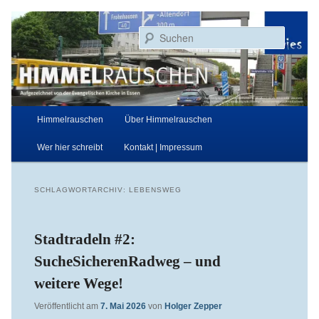
Zum
Zum
Aufgezeichnet von der Evangelischen Kirche in Essen
primären
sekundären
Suchen
Inhalt
Inhalt
springen
springen
Himmelrauschen
Hauptmenü
Himmelrauschen
Über Himmelrauschen
Wer hier schreibt
Kontakt | Impressum
SCHLAGWORTARCHIV:
LEBENSWEG
Stadtradeln #2:
SucheSicherenRadweg – und
weitere Wege!
Veröffentlicht am
7. Mai 2026
von
Holger Zepper