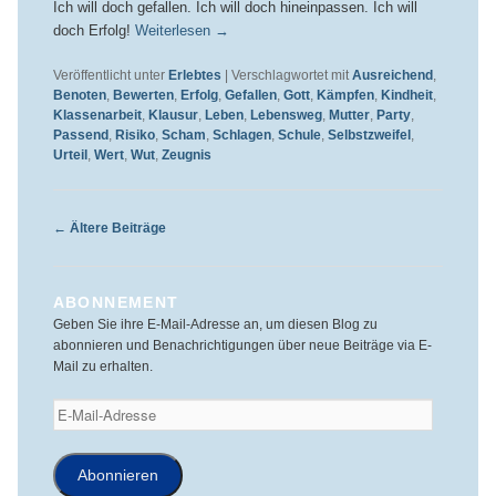
Ich will doch gefallen. Ich will doch hineinpassen. Ich will
doch Erfolg!
Weiterlesen
→
Veröffentlicht unter
Erlebtes
|
Verschlagwortet mit
Ausreichend
,
Benoten
,
Bewerten
,
Erfolg
,
Gefallen
,
Gott
,
Kämpfen
,
Kindheit
,
Klassenarbeit
,
Klausur
,
Leben
,
Lebensweg
,
Mutter
,
Party
,
Passend
,
Risiko
,
Scham
,
Schlagen
,
Schule
,
Selbstzweifel
,
Urteil
,
Wert
,
Wut
,
Zeugnis
Beitragsnavigation
←
Ältere Beiträge
ABONNEMENT
Geben Sie ihre E-Mail-Adresse an, um diesen Blog zu
abonnieren und Benachrichtigungen über neue Beiträge via E-
Mail zu erhalten.
E-
Mail-
Adresse
Abonnieren