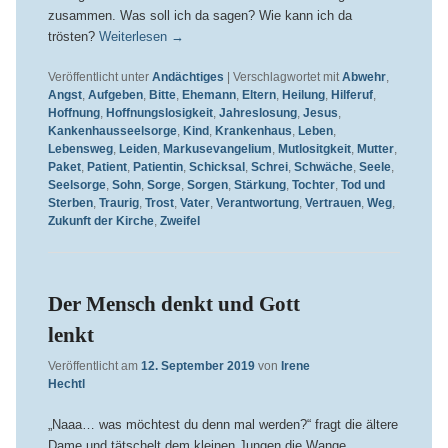
zusammen. Was soll ich da sagen? Wie kann ich da
trösten?
Weiterlesen
→
Veröffentlicht unter
Andächtiges
|
Verschlagwortet mit
Abwehr
,
Angst
,
Aufgeben
,
Bitte
,
Ehemann
,
Eltern
,
Heilung
,
Hilferuf
,
Hoffnung
,
Hoffnungslosigkeit
,
Jahreslosung
,
Jesus
,
Kankenhausseelsorge
,
Kind
,
Krankenhaus
,
Leben
,
Lebensweg
,
Leiden
,
Markusevangelium
,
Mutlositgkeit
,
Mutter
,
Paket
,
Patient
,
Patientin
,
Schicksal
,
Schrei
,
Schwäche
,
Seele
,
Seelsorge
,
Sohn
,
Sorge
,
Sorgen
,
Stärkung
,
Tochter
,
Tod und
Sterben
,
Traurig
,
Trost
,
Vater
,
Verantwortung
,
Vertrauen
,
Weg
,
Zukunft der Kirche
,
Zweifel
Der Mensch denkt und Gott
lenkt
Veröffentlicht am
12. September 2019
von
Irene
Hechtl
„Naaa… was möchtest du denn mal werden?“ fragt die ältere
Dame und tätschelt dem kleinen Jungen die Wange.