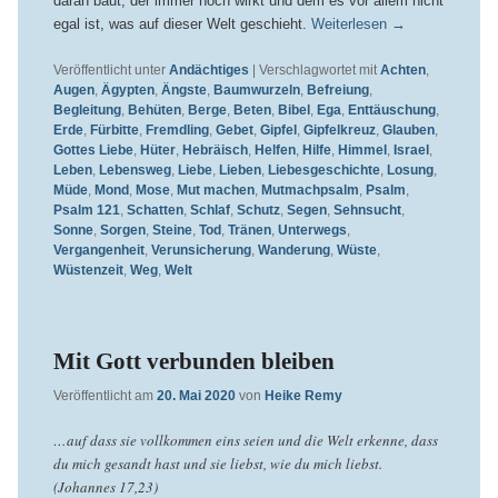
daran baut, der immer noch wirkt und dem es vor allem nicht
egal ist, was auf dieser Welt geschieht.
Weiterlesen
→
Veröffentlicht unter
Andächtiges
|
Verschlagwortet mit
Achten
,
Augen
,
Ägypten
,
Ängste
,
Baumwurzeln
,
Befreiung
,
Begleitung
,
Behüten
,
Berge
,
Beten
,
Bibel
,
Ega
,
Enttäuschung
,
Erde
,
Fürbitte
,
Fremdling
,
Gebet
,
Gipfel
,
Gipfelkreuz
,
Glauben
,
Gottes Liebe
,
Hüter
,
Hebräisch
,
Helfen
,
Hilfe
,
Himmel
,
Israel
,
Leben
,
Lebensweg
,
Liebe
,
Lieben
,
Liebesgeschichte
,
Losung
,
Müde
,
Mond
,
Mose
,
Mut machen
,
Mutmachpsalm
,
Psalm
,
Psalm 121
,
Schatten
,
Schlaf
,
Schutz
,
Segen
,
Sehnsucht
,
Sonne
,
Sorgen
,
Steine
,
Tod
,
Tränen
,
Unterwegs
,
Vergangenheit
,
Verunsicherung
,
Wanderung
,
Wüste
,
Wüstenzeit
,
Weg
,
Welt
Mit Gott verbunden bleiben
Veröffentlicht am
20. Mai 2020
von
Heike Remy
…auf dass sie vollkommen eins seien und die Welt erkenne, dass
du mich gesandt hast und sie liebst, wie du mich liebst.
(Johannes 17,23)