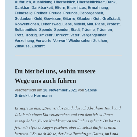
Aufbruch
,
Ausbildung
,
Überheblich
,
Überheblichkeit
,
Dank
,
Dankbar
,
Dankbarkeit
,
Eltern
,
Elternhaus
,
Ermahnung
,
Feindselig
,
Freiheit
,
Freude
,
Freunde
,
Geborgenheit
,
Gedanken
,
Geld
,
Gewissen
,
Gitarre
,
Glauben
,
Gott
,
Großstadt
,
Konventionen
,
Lebensweg
,
Liebe
,
Mitleid
,
Mut
,
Pläne
,
Protest
,
Selbstmitleid
,
Spende
,
Spender
,
Stadt
,
Träume
,
Träumen
,
Trotz
,
Trotzig
,
Umkehr
,
Unrecht
,
Vater
,
Vergangenheit
,
Verzeihung
,
Vorwürfe
,
Vorwurf
,
Wiedersehen
,
Zeichen
,
Zuhause
,
Zukunft
Du bist bei uns, wohin unsere
Wege uns auch führen
Veröffentlicht am
18. November 2021
von
Sabine
Grüneklee-Herrmann
Er sagte zu ihm: „Dies ist das Land, das ich Abraham, Isaak und
Jakob mit einem Eid versprochen und von dem ich zu ihnen
gesagt habe: ‚Euren Nachkommen will ich es geben!‘ Du hast es
jetzt mit eigenen Augen gesehen, aber du selbst darfst es nicht
betreten.“ So starb Mose, der Bevollmächtigte Gottes, im Land