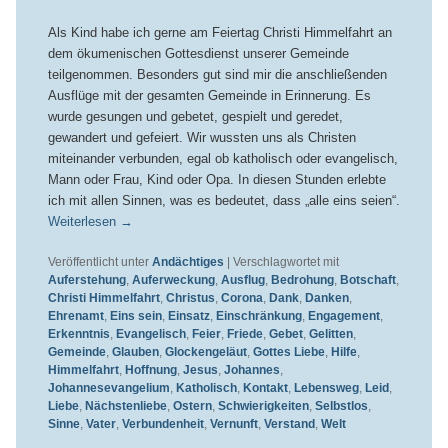
Als Kind habe ich gerne am Feiertag Christi Himmelfahrt an
dem ökumenischen Gottesdienst unserer Gemeinde
teilgenommen. Besonders gut sind mir die anschließenden
Ausflüge mit der gesamten Gemeinde in Erinnerung. Es
wurde gesungen und gebetet, gespielt und geredet,
gewandert und gefeiert. Wir wussten uns als Christen
miteinander verbunden, egal ob katholisch oder evangelisch,
Mann oder Frau, Kind oder Opa. In diesen Stunden erlebte
ich mit allen Sinnen, was es bedeutet, dass „alle eins seien“.
Weiterlesen
→
Veröffentlicht unter
Andächtiges
|
Verschlagwortet mit
Auferstehung
,
Auferweckung
,
Ausflug
,
Bedrohung
,
Botschaft
,
Christi Himmelfahrt
,
Christus
,
Corona
,
Dank
,
Danken
,
Ehrenamt
,
Eins sein
,
Einsatz
,
Einschränkung
,
Engagement
,
Erkenntnis
,
Evangelisch
,
Feier
,
Friede
,
Gebet
,
Gelitten
,
Gemeinde
,
Glauben
,
Glockengeläut
,
Gottes Liebe
,
Hilfe
,
Himmelfahrt
,
Hoffnung
,
Jesus
,
Johannes
,
Johannesevangelium
,
Katholisch
,
Kontakt
,
Lebensweg
,
Leid
,
Liebe
,
Nächstenliebe
,
Ostern
,
Schwierigkeiten
,
Selbstlos
,
Sinne
,
Vater
,
Verbundenheit
,
Vernunft
,
Verstand
,
Welt