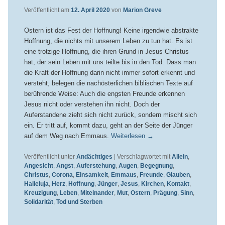
Veröffentlicht am
12. April 2020
von
Marion Greve
Ostern ist das Fest der Hoffnung! Keine irgendwie abstrakte
Hoffnung, die nichts mit unserem Leben zu tun hat. Es ist
eine trotzige Hoffnung, die ihren Grund in Jesus Christus
hat, der sein Leben mit uns teilte bis in den Tod. Dass man
die Kraft der Hoffnung darin nicht immer sofort erkennt und
versteht, belegen die nachösterlichen biblischen Texte auf
berührende Weise: Auch die engsten Freunde erkennen
Jesus nicht oder verstehen ihn nicht. Doch der
Auferstandene zieht sich nicht zurück, sondern mischt sich
ein. Er tritt auf, kommt dazu, geht an der Seite der Jünger
auf dem Weg nach Emmaus.
Weiterlesen
→
Veröffentlicht unter
Andächtiges
|
Verschlagwortet mit
Allein
,
Angesicht
,
Angst
,
Auferstehung
,
Augen
,
Begegnung
,
Christus
,
Corona
,
Einsamkeit
,
Emmaus
,
Freunde
,
Glauben
,
Halleluja
,
Herz
,
Hoffnung
,
Jünger
,
Jesus
,
Kirchen
,
Kontakt
,
Kreuzigung
,
Leben
,
Miteinander
,
Mut
,
Ostern
,
Prägung
,
Sinn
,
Solidarität
,
Tod und Sterben