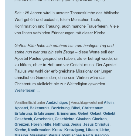
Seit 125 Jahren wird in unserer Thomaskirche das biblische
Wort gehört und bedacht, feiern Menschen Taufe,
Konfirmation und Trauung, auch manche Trauerfeiern. Viele
von Ihnen verbinden Erinnerungen mit dieser Kirche.
Gottes Hilfe habe ich erfahren bis zum heutigen Tag und
stehe nun hier und bin sein Zeuge
– diese Worte soll der
Apostel Paulus gesprochen haben, als er befragt wurde, um
zu klären, ob er in Haft und vor Gericht muss. Der Apostel
Paulus war wohl der erfolgreichste Missionar der jungen
christlichen Gemeinden, ohne sein Wirken wäre das
Christentum vielleicht nie zur Weltreligion geworden.
Weiterlesen
→
Veröffentlicht unter
Andächtiges
|
Verschlagwortet mit
Allein
,
Apostel
,
Bekenntnis
,
Beziehung
,
Bibel
,
Christentum
,
Erfahrung
,
Erfahrungen
,
Erinnerung
,
Gebet
,
Geläut
,
Geliebt
,
Geschenk
,
Geschenkt
,
Geschichte
,
Glauben
,
Glocken
,
Grenzen
,
Hören
,
Hilfe
,
Hoffnung
,
Jesus
,
Jesus Christus
,
Kirche
,
Konfirmation
,
Kreuz
,
Kreuzigung
,
Läuten
,
Liebe
,
Mission
,
Missionar
,
Paulus
,
Römisches Reich
,
Religion
,