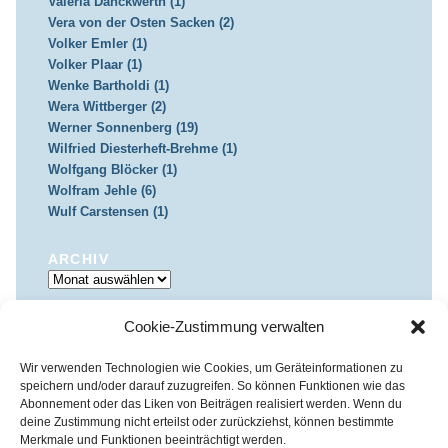
Valeria Danckwerth (1)
Vera von der Osten Sacken (2)
Volker Emler (1)
Volker Plaar (1)
Wenke Bartholdi (1)
Wera Wittberger (2)
Werner Sonnenberg (19)
Wilfried Diesterheft-Brehme (1)
Wolfgang Blöcker (1)
Wolfram Jehle (6)
Wulf Carstensen (1)
ARCHIV
Archiv
Cookie-Zustimmung verwalten
IMPRESSUM & DATENSCHUTZ
Impressum
Datenschutz
Wir verwenden Technologien wie Cookies, um Geräteinformationen zu
speichern und/oder darauf zuzugreifen. So können Funktionen wie das
Abonnement oder das Liken von Beiträgen realisiert werden. Wenn du
deine Zustimmung nicht erteilst oder zurückziehst, können bestimmte
Merkmale und Funktionen beeinträchtigt werden.
Kirchenkreis Essen | Referat für Presse- und Öffentlichkeitsarbeit /