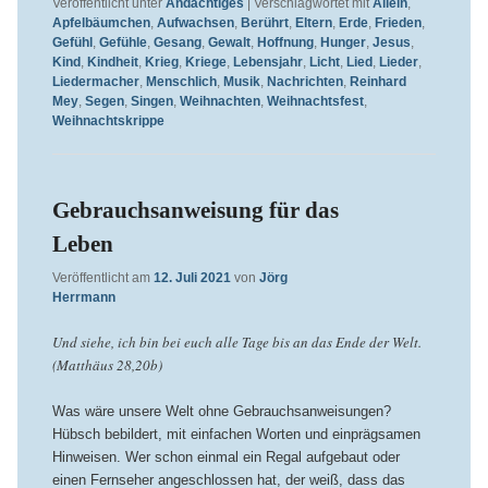
Veröffentlicht unter
Andächtiges
|
Verschlagwortet mit
Allein
,
Apfelbäumchen
,
Aufwachsen
,
Berührt
,
Eltern
,
Erde
,
Frieden
,
Gefühl
,
Gefühle
,
Gesang
,
Gewalt
,
Hoffnung
,
Hunger
,
Jesus
,
Kind
,
Kindheit
,
Krieg
,
Kriege
,
Lebensjahr
,
Licht
,
Lied
,
Lieder
,
Liedermacher
,
Menschlich
,
Musik
,
Nachrichten
,
Reinhard
Mey
,
Segen
,
Singen
,
Weihnachten
,
Weihnachtsfest
,
Weihnachtskrippe
Gebrauchsanweisung für das
Leben
Veröffentlicht am
12. Juli 2021
von
Jörg
Herrmann
Und siehe, ich bin bei euch alle Tage bis an das Ende der Welt.
(Matthäus 28,20b)
Was wäre unsere Welt ohne Gebrauchsanweisungen?
Hübsch bebildert, mit einfachen Worten und einprägsamen
Hinweisen. Wer schon einmal ein Regal aufgebaut oder
einen Fernseher angeschlossen hat, der weiß, dass das