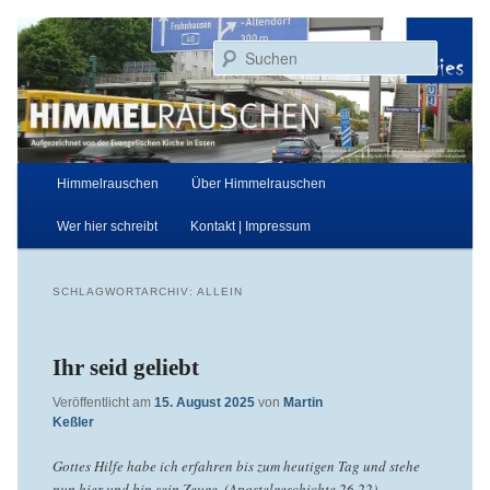
Zum
Zum
Aufgezeichnet von der Evangelischen Kirche in Essen
primären
sekundären
Suchen
Inhalt
Inhalt
springen
springen
Himmelrauschen
Hauptmenü
Himmelrauschen
Über Himmelrauschen
Wer hier schreibt
Kontakt | Impressum
SCHLAGWORTARCHIV:
ALLEIN
Ihr seid geliebt
Veröffentlicht am
15. August 2025
von
Martin
Keßler
Gottes Hilfe habe ich erfahren bis zum heutigen Tag und stehe
nun hier und bin sein Zeuge. (Apostelgeschichte 26,22)