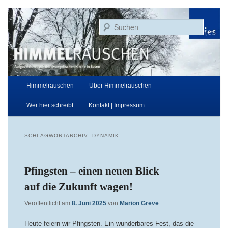
Zum
Zum
Aufgezeichnet von der Evangelischen Kirche in Essen
primären
sekundären
Suchen
Inhalt
Inhalt
springen
springen
Himmelrauschen
Hauptmenü
Himmelrauschen
Über Himmelrauschen
Wer hier schreibt
Kontakt | Impressum
SCHLAGWORTARCHIV:
DYNAMIK
Pfingsten – einen neuen Blick
auf die Zukunft wagen!
Veröffentlicht am
8. Juni 2025
von
Marion Greve
Heute feiern wir Pfingsten. Ein wunderbares Fest, das die