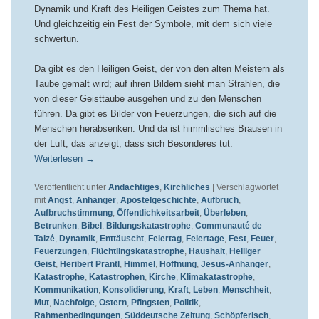
Dynamik und Kraft des Heiligen Geistes zum Thema hat.
Und gleichzeitig ein Fest der Symbole, mit dem sich viele
schwertun.
Da gibt es den Heiligen Geist, der von den alten Meistern als
Taube gemalt wird; auf ihren Bildern sieht man Strahlen, die
von dieser Geisttaube ausgehen und zu den Menschen
führen. Da gibt es Bilder von Feuerzungen, die sich auf die
Menschen herabsenken. Und da ist himmlisches Brausen in
der Luft, das anzeigt, dass sich Besonderes tut.
Weiterlesen
→
Veröffentlicht unter
Andächtiges
,
Kirchliches
|
Verschlagwortet
mit
Angst
,
Anhänger
,
Apostelgeschichte
,
Aufbruch
,
Aufbruchstimmung
,
Öffentlichkeitsarbeit
,
Überleben
,
Betrunken
,
Bibel
,
Bildungskatastrophe
,
Communauté de
Taizé
,
Dynamik
,
Enttäuscht
,
Feiertag
,
Feiertage
,
Fest
,
Feuer
,
Feuerzungen
,
Flüchtlingskatastrophe
,
Haushalt
,
Heiliger
Geist
,
Heribert Prantl
,
Himmel
,
Hoffnung
,
Jesus-Anhänger
,
Katastrophe
,
Katastrophen
,
Kirche
,
Klimakatastrophe
,
Kommunikation
,
Konsolidierung
,
Kraft
,
Leben
,
Menschheit
,
Mut
,
Nachfolge
,
Ostern
,
Pfingsten
,
Politik
,
Rahmenbedingungen
,
Süddeutsche Zeitung
,
Schöpferisch
,