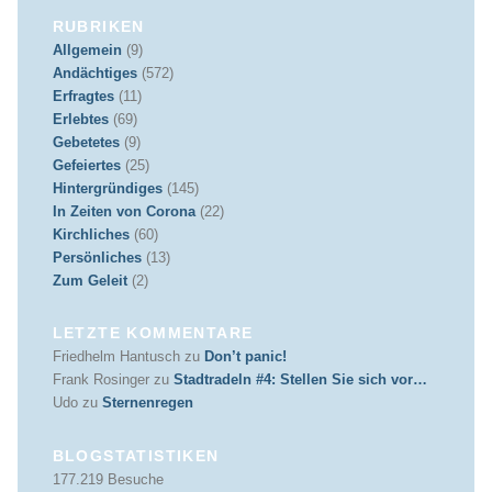
RUBRIKEN
Allgemein
(9)
Andächtiges
(572)
Erfragtes
(11)
Erlebtes
(69)
Gebetetes
(9)
Gefeiertes
(25)
Hintergründiges
(145)
In Zeiten von Corona
(22)
Kirchliches
(60)
Persönliches
(13)
Zum Geleit
(2)
LETZTE KOMMENTARE
Friedhelm Hantusch
zu
Don’t panic!
Frank Rosinger
zu
Stadtradeln #4: Stellen Sie sich vor…
Udo
zu
Sternenregen
BLOGSTATISTIKEN
177.219 Besuche