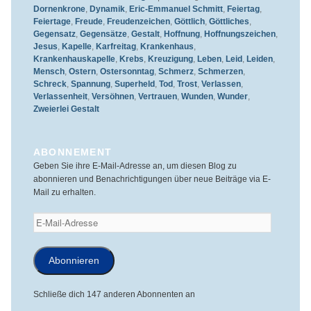
Dornenkrone
,
Dynamik
,
Eric-Emmanuel Schmitt
,
Feiertag
,
Feiertage
,
Freude
,
Freudenzeichen
,
Göttlich
,
Göttliches
,
Gegensatz
,
Gegensätze
,
Gestalt
,
Hoffnung
,
Hoffnungszeichen
,
Jesus
,
Kapelle
,
Karfreitag
,
Krankenhaus
,
Krankenhauskapelle
,
Krebs
,
Kreuzigung
,
Leben
,
Leid
,
Leiden
,
Mensch
,
Ostern
,
Ostersonntag
,
Schmerz
,
Schmerzen
,
Schreck
,
Spannung
,
Superheld
,
Tod
,
Trost
,
Verlassen
,
Verlassenheit
,
Versöhnen
,
Vertrauen
,
Wunden
,
Wunder
,
Zweierlei Gestalt
ABONNEMENT
Geben Sie ihre E-Mail-Adresse an, um diesen Blog zu
abonnieren und Benachrichtigungen über neue Beiträge via E-
Mail zu erhalten.
E-
Mail-
Adresse
Abonnieren
Schließe dich 147 anderen Abonnenten an