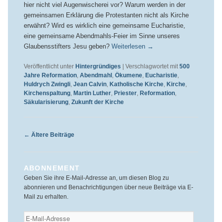
hier nicht viel Augenwischerei vor? Warum werden in der
gemeinsamen Erklärung die Protestanten nicht als Kirche
erwähnt? Wird es wirklich eine gemeinsame Eucharistie,
eine gemeinsame Abendmahls-Feier im Sinne unseres
Glaubensstifters Jesu geben?
Weiterlesen
→
Veröffentlicht unter
Hintergründiges
|
Verschlagwortet mit
500
Jahre Reformation
,
Abendmahl
,
Ökumene
,
Eucharistie
,
Huldrych Zwingli
,
Jean Calvin
,
Katholische Kirche
,
Kirche
,
Kirchenspaltung
,
Martin Luther
,
Priester
,
Reformation
,
Säkularisierung
,
Zukunft der Kirche
Beitragsnavigation
←
Ältere Beiträge
ABONNEMENT
Geben Sie ihre E-Mail-Adresse an, um diesen Blog zu
abonnieren und Benachrichtigungen über neue Beiträge via E-
Mail zu erhalten.
E-