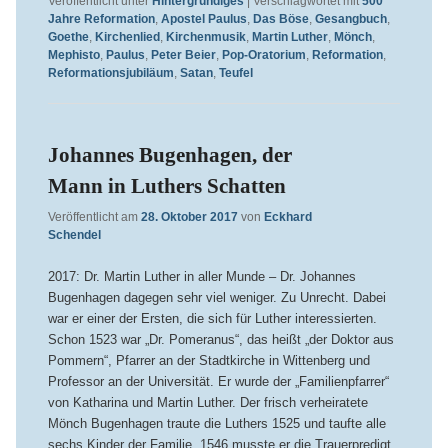
Veröffentlicht unter
Hintergründiges
|
Verschlagwortet mit
500
Jahre Reformation
,
Apostel Paulus
,
Das Böse
,
Gesangbuch
,
Goethe
,
Kirchenlied
,
Kirchenmusik
,
Martin Luther
,
Mönch
,
Mephisto
,
Paulus
,
Peter Beier
,
Pop-Oratorium
,
Reformation
,
Reformationsjubiläum
,
Satan
,
Teufel
Johannes Bugenhagen, der
Mann in Luthers Schatten
Veröffentlicht am
28. Oktober 2017
von
Eckhard
Schendel
2017: Dr. Martin Luther in aller Munde – Dr. Johannes
Bugenhagen dagegen sehr viel weniger. Zu Unrecht. Dabei
war er einer der Ersten, die sich für Luther interessierten.
Schon 1523 war „Dr. Pomeranus“, das heißt „der Doktor aus
Pommern“, Pfarrer an der Stadtkirche in Wittenberg und
Professor an der Universität. Er wurde der „Familienpfarrer“
von Katharina und Martin Luther. Der frisch verheiratete
Mönch Bugenhagen traute die Luthers 1525 und taufte alle
sechs Kinder der Familie. 1546 musste er die Trauerpredigt