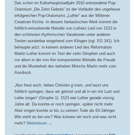
Das schon im Kulturhauptstadtjahr 2010 entstandene Pop-
Oratorium „Die Zehn Gebote“ ist der Vorläufer des ungeheuer
erfolgreichen Pop-Oratoriums „Luther“ aus der Wittener
Creativen Kirche. In diesem fantastischen Werk kommt die
fröhlich-ermunternde Melodie von Luthers Lied von 1523 in
den schönsten rhythmischen Variationen unter anderen
Texten wunderbar eingehend zum Klingen (vgl. EG 341). Ich
behaupte jetzt: in keinem anderen Lied des Reformators
Martin Luther kommt im Text der zehn Strophen und auch
vor allem in der von ihm komponierten Melodie die Freude
und die Munterkeit des befreiten Mönchs Martin mehr zum
Ausdruck.
„Nun freut euch, lieben Christen g´mein, und lasst uns
fröhlich springen, dass wir getrost und all in ein mit Lust und
Liebe singen“ (Strophe 1). 1523 war Luther gerade vierzig
Jahre alt. Da konnte er noch springen, später nicht mehr.
Aber singen konnte er bis zu seinem Tode als 63-Jähriger.
Wie steht es bei uns? Was können wir noch und was nicht
mehr?
Weiterlesen
→