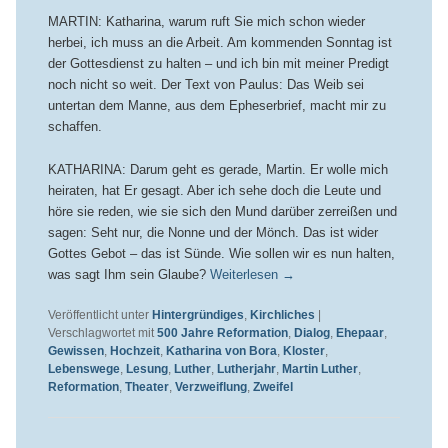
MARTIN: Katharina, warum ruft Sie mich schon wieder
herbei, ich muss an die Arbeit. Am kommenden Sonntag ist
der Gottesdienst zu halten – und ich bin mit meiner Predigt
noch nicht so weit. Der Text von Paulus: Das Weib sei
untertan dem Manne, aus dem Epheserbrief, macht mir zu
schaffen.
KATHARINA: Darum geht es gerade, Martin. Er wolle mich
heiraten, hat Er gesagt. Aber ich sehe doch die Leute und
höre sie reden, wie sie sich den Mund darüber zerreißen und
sagen: Seht nur, die Nonne und der Mönch. Das ist wider
Gottes Gebot – das ist Sünde. Wie sollen wir es nun halten,
was sagt Ihm sein Glaube?
Weiterlesen
→
Veröffentlicht unter
Hintergründiges
,
Kirchliches
|
Verschlagwortet mit
500 Jahre Reformation
,
Dialog
,
Ehepaar
,
Gewissen
,
Hochzeit
,
Katharina von Bora
,
Kloster
,
Lebenswege
,
Lesung
,
Luther
,
Lutherjahr
,
Martin Luther
,
Reformation
,
Theater
,
Verzweiflung
,
Zweifel