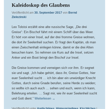
Kaleidoskop des Glaubens
Veröffentlicht am
30. September 2017
von
Bernd
Zielezinski
Leo Tolstoi erzählt eine alte russische Sage, „Die drei
Greise“: Ein Bischof fährt mit einem Schiff über das Meer.
Er hört von einer Insel, auf der drei fromme Greise wohnen,
die dort ihr Seelenheil suchen. Er fragt den Kapitän, ob man
einen Zwischenhalt einlegen könne, damit er die drei Alten
besuchen kann. So nehmen sie Kurs auf die Insel, setzen
Anker und ein Boot bringt den Bischof zur Insel.
Die Greise kommen und verneigen sich vor ihm. Er segnet
sie und sagt. „Ich habe gehört, dass ihr, Greise Gottes, hier
euer Seelenheil sucht … ich bin aber ein unwürdiger Knecht
Gottes, durch seine Gnade berufen, seine Herde zu weiden;
so wollte ich auch euch … sehen und euch, wenn ich kann,
Belehrung erteilen. … Sagt mir, wie ihr euer Seelenheil sucht
und Gott dient.“
Weiterlesen
→
Veröffentlicht unter
Andächtiges
,
Hintergründiges
,
Kirchliches
|