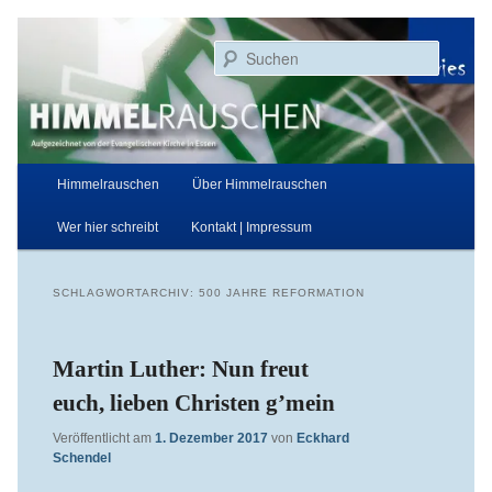
Zum
Zum
Aufgezeichnet von der Evangelischen Kirche in Essen
primären
sekundären
Suchen
Inhalt
Inhalt
springen
springen
Himmelrauschen
Hauptmenü
Himmelrauschen
Über Himmelrauschen
Wer hier schreibt
Kontakt | Impressum
SCHLAGWORTARCHIV:
500 JAHRE REFORMATION
Martin Luther: Nun freut
euch, lieben Christen g’mein
Veröffentlicht am
1. Dezember 2017
von
Eckhard
Schendel