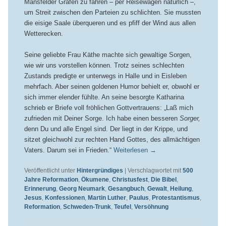
Mansfelder Grafen zu fahren – per Reisewagen natürlich –,
um Streit zwischen den Parteien zu schlichten. Sie mussten
die eisige Saale überqueren und es pfiff der Wind aus allen
Wetterecken.
Seine geliebte Frau Käthe machte sich gewaltige Sorgen,
wie wir uns vorstellen können. Trotz seines schlechten
Zustands predigte er unterwegs in Halle und in Eisleben
mehrfach. Aber seinen goldenen Humor behielt er, obwohl er
sich immer elender fühlte. An seine besorgte Katharina
schrieb er Briefe voll fröhlichen Gottvertrauens: „Laß mich
zufrieden mit Deiner Sorge. Ich habe einen besseren
Sorger,
denn Du und alle Engel sind. Der liegt in der Krippe, und
sitzet gleichwohl zur rechten Hand Gottes, des allmächtigen
Vaters. Darum sei in Frieden.“
Weiterlesen
→
Veröffentlicht unter
Hintergründiges
|
Verschlagwortet mit
500
Jahre Reformation
,
Ökumene
,
Christusfest
,
Die Bibel
,
Erinnerung
,
Georg Neumark
,
Gesangbuch
,
Gewalt
,
Heilung
,
Jesus
,
Konfessionen
,
Martin Luther
,
Paulus
,
Protestantismus
,
Reformation
,
Schweden-Trunk
,
Teufel
,
Versöhnung