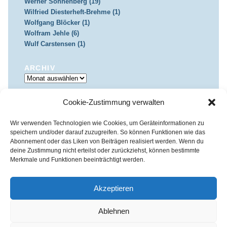
Werner Sonnenberg (19)
Wilfried Diesterheft-Brehme (1)
Wolfgang Blöcker (1)
Wolfram Jehle (6)
Wulf Carstensen (1)
ARCHIV
Archiv
Cookie-Zustimmung verwalten
IMPRESSUM & DATENSCHUTZ
Impressum
Datenschutz
Wir verwenden Technologien wie Cookies, um Geräteinformationen zu
speichern und/oder darauf zuzugreifen. So können Funktionen wie das
Abonnement oder das Liken von Beiträgen realisiert werden. Wenn du
deine Zustimmung nicht erteilst oder zurückziehst, können bestimmte
Merkmale und Funktionen beeinträchtigt werden.
Kirchenkreis Essen | Referat für Presse- und Öffentlichkeitsarbeit /
Pressestelle
Akzeptieren
Haus der Evangelischen Kirche | III. Hagen 39 / 45127 Essen
Impressum
|
Datenschutz
Ablehnen
Fon 0201 / 22 05-221 | Fax 0201 / 22 05-223 | e-Mail