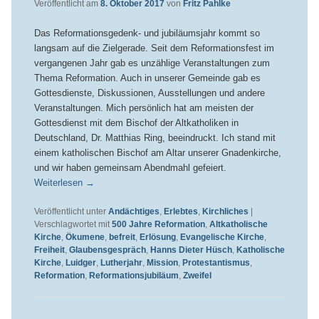
Veröffentlicht am
8. Oktober 2017
von
Fritz Pahlke
Das Reformationsgedenk- und jubiläumsjahr kommt so
langsam auf die Zielgerade. Seit dem Reformationsfest im
vergangenen Jahr gab es unzählige Veranstaltungen zum
Thema Reformation. Auch in unserer Gemeinde gab es
Gottesdienste, Diskussionen, Ausstellungen und andere
Veranstaltungen. Mich persönlich hat am meisten der
Gottesdienst mit dem Bischof der Altkatholiken in
Deutschland, Dr. Matthias Ring, beeindruckt. Ich stand mit
einem katholischen Bischof am Altar unserer Gnadenkirche,
und wir haben gemeinsam Abendmahl gefeiert.
Weiterlesen
→
Veröffentlicht unter
Andächtiges
,
Erlebtes
,
Kirchliches
|
Verschlagwortet mit
500 Jahre Reformation
,
Altkatholische
Kirche
,
Ökumene
,
befreit
,
Erlösung
,
Evangelische Kirche
,
Freiheit
,
Glaubensgespräch
,
Hanns Dieter Hüsch
,
Katholische
Kirche
,
Luidger
,
Lutherjahr
,
Mission
,
Protestantismus
,
Reformation
,
Reformationsjubiläum
,
Zweifel