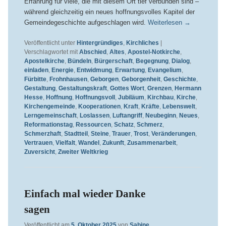
Erfahrung für viele, die mit diesem Ort tief verbunden sind –
während gleichzeitig ein neues hoffnungsvolles Kapitel der
Gemeindegeschichte aufgeschlagen wird.
Weiterlesen
→
Veröffentlicht unter
Hintergründiges
,
Kirchliches
|
Verschlagwortet mit
Abschied
,
Altes
,
Apostel-Notkirche
,
Apostelkirche
,
Bündeln
,
Bürgerschaft
,
Begegnung
,
Dialog
,
einladen
,
Energie
,
Entwidmung
,
Erwartung
,
Evangelium
,
Fürbitte
,
Frohnhausen
,
Geborgen
,
Geborgenheit
,
Geschichte
,
Gestaltung
,
Gestaltungskraft
,
Gottes Wort
,
Grenzen
,
Hermann
Hesse
,
Hoffnung
,
Hoffnungsvoll
,
Jubiläum
,
Kirchbau
,
Kirche
,
Kirchengemeinde
,
Kooperationen
,
Kraft
,
Kräfte
,
Lebenswelt
,
Lerngemeinschaft
,
Loslassen
,
Luftangriff
,
Neubeginn
,
Neues
,
Reformationstag
,
Ressourcen
,
Schatz
,
Schmerz
,
Schmerzhaft
,
Stadtteil
,
Steine
,
Trauer
,
Trost
,
Veränderungen
,
Vertrauen
,
Vielfalt
,
Wandel
,
Zukunft
,
Zusammenarbeit
,
Zuversicht
,
Zweiter Weltkrieg
Einfach mal wieder Danke
sagen
Veröffentlicht am
5. Oktober 2025
von
Sabine