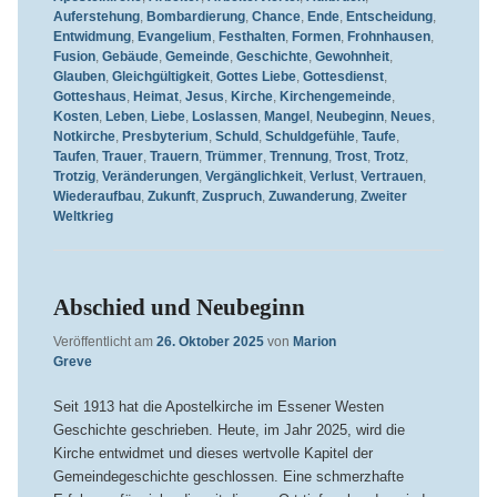
Auferstehung
,
Bombardierung
,
Chance
,
Ende
,
Entscheidung
,
Entwidmung
,
Evangelium
,
Festhalten
,
Formen
,
Frohnhausen
,
Fusion
,
Gebäude
,
Gemeinde
,
Geschichte
,
Gewohnheit
,
Glauben
,
Gleichgültigkeit
,
Gottes Liebe
,
Gottesdienst
,
Gotteshaus
,
Heimat
,
Jesus
,
Kirche
,
Kirchengemeinde
,
Kosten
,
Leben
,
Liebe
,
Loslassen
,
Mangel
,
Neubeginn
,
Neues
,
Notkirche
,
Presbyterium
,
Schuld
,
Schuldgefühle
,
Taufe
,
Taufen
,
Trauer
,
Trauern
,
Trümmer
,
Trennung
,
Trost
,
Trotz
,
Trotzig
,
Veränderungen
,
Vergänglichkeit
,
Verlust
,
Vertrauen
,
Wiederaufbau
,
Zukunft
,
Zuspruch
,
Zuwanderung
,
Zweiter
Weltkrieg
Abschied und Neubeginn
Veröffentlicht am
26. Oktober 2025
von
Marion
Greve
Seit 1913 hat die Apostelkirche im Essener Westen
Geschichte geschrieben. Heute, im Jahr 2025, wird die
Kirche entwidmet und dieses wertvolle Kapitel der
Gemeindegeschichte geschlossen. Eine schmerzhafte