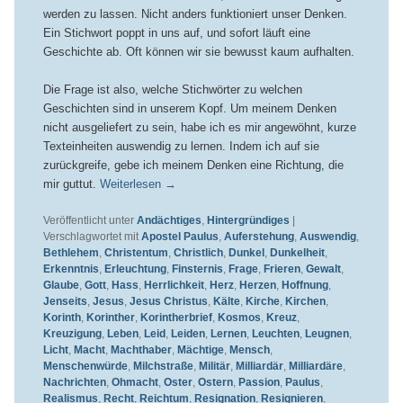
werden zu lassen. Nicht anders funktioniert unser Denken.
Ein Stichwort poppt in uns auf, und sofort läuft eine
Geschichte ab. Oft können wir sie bewusst kaum aufhalten.
Die Frage ist also, welche Stichwörter zu welchen
Geschichten sind in unserem Kopf. Um meinem Denken
nicht ausgeliefert zu sein, habe ich es mir angewöhnt, kurze
Texteinheiten auswendig zu lernen. Indem ich auf sie
zurückgreife, gebe ich meinem Denken eine Richtung, die
mir guttut.
Weiterlesen
→
Veröffentlicht unter
Andächtiges
,
Hintergründiges
|
Verschlagwortet mit
Apostel Paulus
,
Auferstehung
,
Auswendig
,
Bethlehem
,
Christentum
,
Christlich
,
Dunkel
,
Dunkelheit
,
Erkenntnis
,
Erleuchtung
,
Finsternis
,
Frage
,
Frieren
,
Gewalt
,
Glaube
,
Gott
,
Hass
,
Herrlichkeit
,
Herz
,
Herzen
,
Hoffnung
,
Jenseits
,
Jesus
,
Jesus Christus
,
Kälte
,
Kirche
,
Kirchen
,
Korinth
,
Korinther
,
Korintherbrief
,
Kosmos
,
Kreuz
,
Kreuzigung
,
Leben
,
Leid
,
Leiden
,
Lernen
,
Leuchten
,
Leugnen
,
Licht
,
Macht
,
Machthaber
,
Mächtige
,
Mensch
,
Menschenwürde
,
Milchstraße
,
Militär
,
Milliardär
,
Milliardäre
,
Nachrichten
,
Ohmacht
,
Oster
,
Ostern
,
Passion
,
Paulus
,
Realismus
,
Recht
,
Reichtum
,
Resignation
,
Resignieren
,