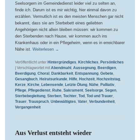
Seelsorgern im Gemeindedienst leider viel zu selten an,
finde ich. Darum ist es mir wichtig, hier einmal davon zu
erzählen. Vermutlich ist es den meisten Menschen gar nicht
bekannt, dass sie am Sterbebett eines geliebten
Angehörigen nicht allein bleiben müssen: wir kommen zu
den Sterbenden nach Hause, wir kommen auch ins
Krankenhaus oder in ein Pflegeheim, wenn es in erreichbarer
Nähe ist.
Weiterlesen
→
Veröffentlicht unter
Hintergründiges
,
Kirchliches
,
Persönliches
|
Verschlagwortet mit
Abendmahl
,
Aussegnung
,
Beerdigen
,
Beerdigung
,
Choral
,
Dankbarkeit
,
Entspannung
,
Gebete
,
Gesangbuch
,
Heiratsurkunde
,
Hilfe
,
Hochzeit
,
Hochzeitstag
,
Kerze
,
Kirche
,
Lebensende
,
Letzte Ölung
,
Nähe
,
Palliativ
,
Pflege
,
Pflegedienst
,
Ruhe
,
Sakrament
,
Seelsorge
,
Segen
,
Sterbebegleitung
,
Sterben
,
Tochter
,
Tod
,
Tod und Trauer
,
Trauer
,
Trauspruch
,
Unbewältigtes
,
Vater
,
Verbundenheit
,
Vergangenheit
Aus Verlust entsteht wieder