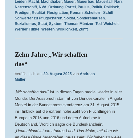
Leiden
,
Macht
,
Machthaber
,
Mauer
,
Mauerbau
,
Mauerfall
,
Narr
,
Narrenschiff
,
NVA
,
Ordnung
,
Partei
,
Paulus
,
Politik
,
Politisch
,
Prediger
,
Realität
,
Resignation
,
Roman
,
Scheitern
,
Schiff
,
Schwerter zu Pflugscharen
,
Soldat
,
Sondershausen
,
Sozialismus
,
Staat
,
System
,
Thomas Müntzer
,
Tod
,
Weisheit
,
Werner Tübke
,
Westen
,
Wirklichkeit
,
Zunft
Zehn Jahre „Wir schaffen
das“
Veröffentlicht am
30. August 2025
von
Andreas
Müller
„
Wir schaffen das!
“ ist in diesen Tagen medial wieder in aller
Munde. Der Ausspruch stammt von Bundeskanzlerin Angela
Merkel in der Bundespressekonferenz am 31. August 2015
im Hinblick auf die extrem hohe Zahl von Flüchtlingen in
Europa in 2015 und 2016 und deren Aufnahme in
Deutschland. Wörtlich sagte die Bundeskanzlerin
:
„Deutschland ist ein starkes Land. Das Motiv, mit dem wir
an diese Dinge herangehen, muss sein: Wir haben so vieles