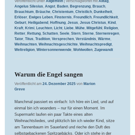
Veröffentlicht unter
Allgemein
|
Verschlagwortet mit
Alltag
,
Angelus Silesius
,
Angst
,
Baden
,
Begrenzung
,
Brauch
,
Brauchtum
,
Bräuche
,
Christentum
,
Christlich
,
Dunkelheit
,
Erlöser
,
Ewiges Leben
,
Finsternis
,
Freundlich
,
Freundlichkeit
,
Geburt
,
Heiligabend
,
Hoffnung
,
Jesus
,
Jesus Christus
,
Kind
,
Kraft
,
Krimi
,
Leuchten
,
Licht
,
Liebe
,
Mühe
,
Mitgefühl
,
Religion
,
Retter
,
Rettung
,
Schatten
,
Seele
,
Stern
,
Sterne
,
Sternenregen
,
Tator
,
Titus
,
Tradition
,
Versprechen
,
Verständnis
,
Wärme
,
Weihnachten
,
Weihnachtsgeschichte
,
Weihnachtspredigt
,
Weltreligion
,
Wintersonnenwende
,
Wohlwollen
,
Zugewandt
Warum die Engel sangen
Veröffentlicht am
24. Dezember 2025
von
Marion
Greve
Manchmal passiert es einfach: Ich höre ein Lied, und auf
einmal bin ich woanders – nur für einen Moment. Im
Supermarkt laufen ein paar Takte eines alten
Weihnachtsliedes, und plötzlich bin ich wieder Kind, sitze
am Tannenbaum im Sauerland und rieche den Duft des
selbstgebackenen Spritzgebäcks. Oder ich stehe in der