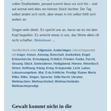
vollen Straßenbahn, jemand summt leise vor sich hin – und
auf einmal wird alles ein kleines Stück leichter. Der Tag
selbst ändert sich nicht, aber etwas in mir selbst fühlt sich
anders an.
Singen wirkt direkt. Es spricht uns an, bevor wir es mit dem
Kopf begreifen. Es erreicht etwas in uns, das Worte allein oft
nicht schaffen.
Weiterlesen
→
Veröffentlicht unter
Allgemein
,
Andächtiges
|
Verschlagwortet
mit
Angst
,
Atmen
,
Atmung
,
Botschaft
,
Dunkelheit
,
Engel
,
Erlöserkirche
,
Ermutigung
,
Fröhlich
,
Frieden
,
Funke
,
Furcht
,
Gesang
,
Glück
,
Gottesdienst
,
Heiligabend
,
Himme
,
Himmlisch
,
Hirten
,
Hoffnung
,
Klang
,
Krieg
,
Kriegsende
,
Licht
,
Lukas
,
Lukasevangelium
,
Mut
,
O du fröhliche
,
Predigt
,
Rainer Maria
Rilke
,
Rilke
,
Singen
,
Sprache
,
Stille Nacht
,
Ukraine
,
Weihnachten
,
Weihnachtslied
,
Weihnachtslieder
,
Weihnachtspredigt
Gewalt kommt nicht in die