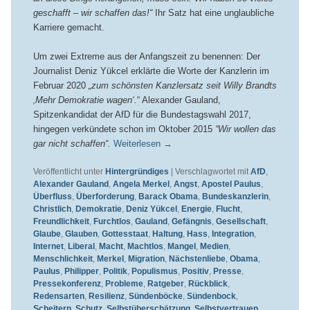
geschafft – wir schaffen das!“
Ihr Satz hat eine unglaubliche
Karriere gemacht.
Um zwei Extreme aus der Anfangszeit zu benennen: Der
Journalist Deniz Yükcel erklärte die Worte der Kanzlerin im
Februar 2020
„zum schönsten Kanzlersatz seit Willy Brandts
‚Mehr Demokratie wagen‘.
“ Alexander Gauland,
Spitzenkandidat der AfD für die Bundestagswahl 2017,
hingegen verkündete schon im Oktober 2015
“Wir wollen das
gar nicht schaffen“.
Weiterlesen
→
Veröffentlicht unter
Hintergründiges
|
Verschlagwortet mit
AfD
,
Alexander Gauland
,
Angela Merkel
,
Angst
,
Apostel Paulus
,
Überfluss
,
Überforderung
,
Barack Obama
,
Bundeskanzlerin
,
Christlich
,
Demokratie
,
Deniz Yükcel
,
Energie
,
Flucht
,
Freundlichkeit
,
Furchtlos
,
Gauland
,
Gefängnis
,
Gesellschaft
,
Glaube
,
Glauben
,
Gottesstaat
,
Haltung
,
Hass
,
Integration
,
Internet
,
Liberal
,
Macht
,
Machtlos
,
Mangel
,
Medien
,
Menschlichkeit
,
Merkel
,
Migration
,
Nächstenliebe
,
Obama
,
Paulus
,
Philipper
,
Politik
,
Populismus
,
Positiv
,
Presse
,
Pressekonferenz
,
Probleme
,
Ratgeber
,
Rückblick
,
Redensarten
,
Resilienz
,
Sündenböcke
,
Sündenbock
,
Scheitern
,
Schutz
,
Selbstüberschätzung
,
Selbstvertrauen
,