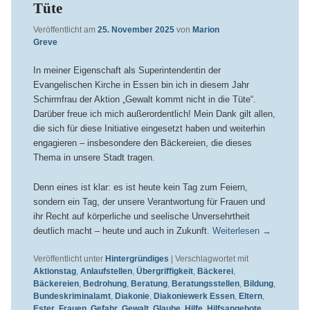
Tüte
Veröffentlicht am
25. November 2025
von
Marion
Greve
In meiner Eigenschaft als Superintendentin der
Evangelischen Kirche in Essen bin ich in diesem Jahr
Schirmfrau der Aktion „Gewalt kommt nicht in die Tüte“.
Darüber freue ich mich außerordentlich! Mein Dank gilt allen,
die sich für diese Initiative eingesetzt haben und weiterhin
engagieren – insbesondere den Bäckereien, die dieses
Thema in unsere Stadt tragen.
Denn eines ist klar: es ist heute kein Tag zum Feiern,
sondern ein Tag, der unsere Verantwortung für Frauen und
ihr Recht auf körperliche und seelische Unversehrtheit
deutlich macht – heute und auch in Zukunft.
Weiterlesen
→
Veröffentlicht unter
Hintergründiges
|
Verschlagwortet mit
Aktionstag
,
Anlaufstellen
,
Übergriffigkeit
,
Bäckerei
,
Bäckereien
,
Bedrohung
,
Beratung
,
Beratungsstellen
,
Bildung
,
Bundeskriminalamt
,
Diakonie
,
Diakoniewerk Essen
,
Eltern
,
Ester
,
Frauen
,
Gefahr
,
Gewalt
,
Glaube
,
Hilfe
,
Hilfsangebote
,