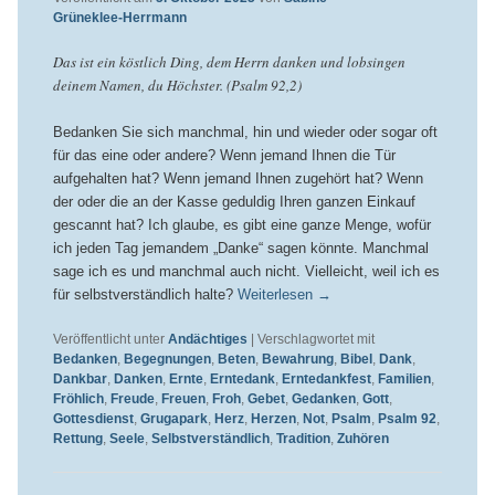
Grüneklee-Herrmann
Das ist ein köstlich Ding, dem Herrn danken und lobsingen
deinem Namen, du Höchster. (Psalm 92,2)
Bedanken Sie sich manchmal, hin und wieder oder sogar oft
für das eine oder andere? Wenn jemand Ihnen die Tür
aufgehalten hat? Wenn jemand Ihnen zugehört hat? Wenn
der oder die an der Kasse geduldig Ihren ganzen Einkauf
gescannt hat? Ich glaube, es gibt eine ganze Menge, wofür
ich jeden Tag jemandem „Danke“ sagen könnte. Manchmal
sage ich es und manchmal auch nicht. Vielleicht, weil ich es
für selbstverständlich halte?
Weiterlesen
→
Veröffentlicht unter
Andächtiges
|
Verschlagwortet mit
Bedanken
,
Begegnungen
,
Beten
,
Bewahrung
,
Bibel
,
Dank
,
Dankbar
,
Danken
,
Ernte
,
Erntedank
,
Erntedankfest
,
Familien
,
Fröhlich
,
Freude
,
Freuen
,
Froh
,
Gebet
,
Gedanken
,
Gott
,
Gottesdienst
,
Grugapark
,
Herz
,
Herzen
,
Not
,
Psalm
,
Psalm 92
,
Rettung
,
Seele
,
Selbstverständlich
,
Tradition
,
Zuhören