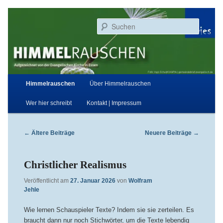
Zum
Zum
Aufgezeichnet von der Evangelischen Kirche in Essen
primären
sekundären
Suchen
Inhalt
Inhalt
springen
springen
Himmelrauschen
Hauptmenü
Himmelrauschen
Über Himmelrauschen
Wer hier schreibt
Kontakt | Impressum
Beitragsnavigation
←
Ältere Beiträge
Neuere Beiträge
→
Christlicher Realismus
Veröffentlicht am
27. Januar 2026
von
Wolfram
Jehle
Wie lernen Schauspieler Texte? Indem sie sie zerteilen. Es
braucht dann nur noch Stichwörter, um die Texte lebendig