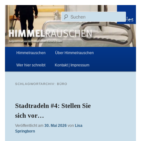
Zum
Zum
Aufgezeichnet von der Evangelischen Kirche in Essen
primären
sekundären
Suchen
Inhalt
Inhalt
springen
springen
Himmelrauschen
Hauptmenü
Himmelrauschen
Über Himmelrauschen
Wer hier schreibt
Kontakt | Impressum
SCHLAGWORTARCHIV:
BÜRO
Stadtradeln #4: Stellen Sie
sich vor…
Veröffentlicht am
30. Mai 2026
von
Lisa
Springborn