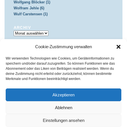
Wolfgang Blöcker (1)
Wolfram Jehle (6)
Wulf Carstensen (1)
ARCHIV
Archiv
Cookie-Zustimmung verwalten
IMPRESSUM & DATENSCHUTZ
Impressum
Datenschutz
Wir verwenden Technologien wie Cookies, um Geräteinformationen zu
speichern und/oder darauf zuzugreifen. So können Funktionen wie das
Abonnement oder das Liken von Beiträgen realisiert werden. Wenn du
deine Zustimmung nicht erteilst oder zurückziehst, können bestimmte
Merkmale und Funktionen beeinträchtigt werden.
Kirchenkreis Essen | Referat für Presse- und Öffentlichkeitsarbeit /
Pressestelle
Akzeptieren
Haus der Evangelischen Kirche | III. Hagen 39 / 45127 Essen
Impressum
|
Datenschutz
Ablehnen
Fon 0201 / 22 05-221 | Fax 0201 / 22 05-223 | e-Mail
info@himmelrauschen.de
Einstellungen ansehen