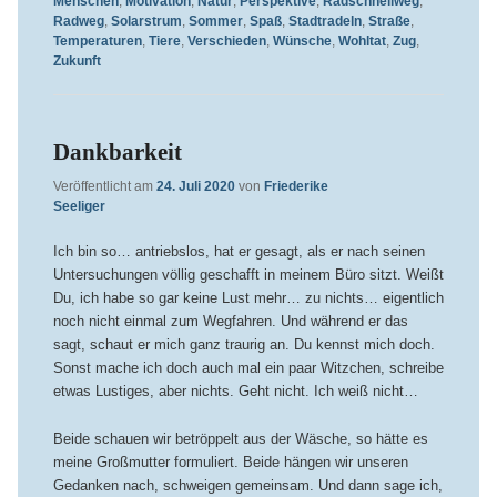
Menschen
,
Motivation
,
Natur
,
Perspektive
,
Radschnellweg
,
Radweg
,
Solarstrum
,
Sommer
,
Spaß
,
Stadtradeln
,
Straße
,
Temperaturen
,
Tiere
,
Verschieden
,
Wünsche
,
Wohltat
,
Zug
,
Zukunft
Dankbarkeit
Veröffentlicht am
24. Juli 2020
von
Friederike
Seeliger
Ich bin so… antriebslos, hat er gesagt, als er nach seinen
Untersuchungen völlig geschafft in meinem Büro sitzt. Weißt
Du, ich habe so gar keine Lust mehr… zu nichts… eigentlich
noch nicht einmal zum Wegfahren. Und während er das
sagt, schaut er mich ganz traurig an. Du kennst mich doch.
Sonst mache ich doch auch mal ein paar Witzchen, schreibe
etwas Lustiges, aber nichts. Geht nicht. Ich weiß nicht…
Beide schauen wir betröppelt aus der Wäsche, so hätte es
meine Großmutter formuliert. Beide hängen wir unseren
Gedanken nach, schweigen gemeinsam. Und dann sage ich,