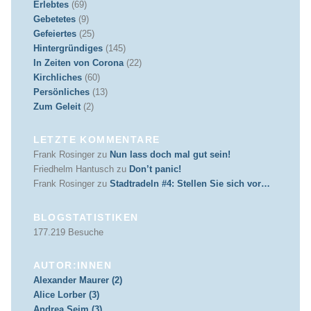
Erlebtes
(69)
Gebetetes
(9)
Gefeiertes
(25)
Hintergründiges
(145)
In Zeiten von Corona
(22)
Kirchliches
(60)
Persönliches
(13)
Zum Geleit
(2)
LETZTE KOMMENTARE
Frank Rosinger
zu
Nun lass doch mal gut sein!
Friedhelm Hantusch
zu
Don’t panic!
Frank Rosinger
zu
Stadtradeln #4: Stellen Sie sich vor…
BLOGSTATISTIKEN
177.219 Besuche
AUTOR:INNEN
Alexander Maurer (2)
Alice Lorber (3)
Andrea Seim (3)