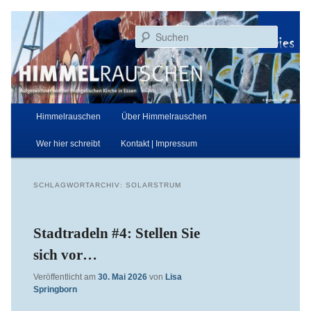
Zum
Zum
Aufgezeichnet von der Evangelischen Kirche in Essen
primären
sekundären
Suchen
Inhalt
Inhalt
springen
springen
Himmelrauschen
Hauptmenü
Himmelrauschen
Über Himmelrauschen
Wer hier schreibt
Kontakt | Impressum
SCHLAGWORTARCHIV:
SOLARSTRUM
Stadtradeln #4: Stellen Sie
sich vor…
Veröffentlicht am
30. Mai 2026
von
Lisa
Springborn