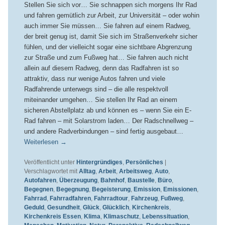
Stellen Sie sich vor… Sie schnappen sich morgens Ihr Rad
und fahren gemütlich zur Arbeit, zur Universität – oder wohin
auch immer Sie müssen… Sie fahren auf einem Radweg,
der breit genug ist, damit Sie sich im Straßenverkehr sicher
fühlen, und der vielleicht sogar eine sichtbare Abgrenzung
zur Straße und zum Fußweg hat… Sie fahren auch nicht
allein auf diesem Radweg, denn das Radfahren ist so
attraktiv, dass nur wenige Autos fahren und viele
Radfahrende unterwegs sind – die alle respektvoll
miteinander umgehen… Sie stellen Ihr Rad an einem
sicheren Abstellplatz ab und können es – wenn Sie ein E-
Rad fahren – mit Solarstrom laden… Der Radschnellweg –
und andere Radverbindungen – sind fertig ausgebaut…
Weiterlesen
→
Veröffentlicht unter
Hintergründiges
,
Persönliches
|
Verschlagwortet mit
Alltag
,
Arbeit
,
Arbeitsweg
,
Auto
,
Autofahren
,
Überzeugung
,
Bahnhof
,
Baustelle
,
Büro
,
Begegnen
,
Begegnung
,
Begeisterung
,
Emission
,
Emissionen
,
Fahrrad
,
Fahrradfahren
,
Fahrradtour
,
Fahrzeug
,
Fußweg
,
Geduld
,
Gesundheit
,
Glück
,
Glücklich
,
Kirchenkreis
,
Kirchenkreis Essen
,
Klima
,
Klimaschutz
,
Lebenssituation
,