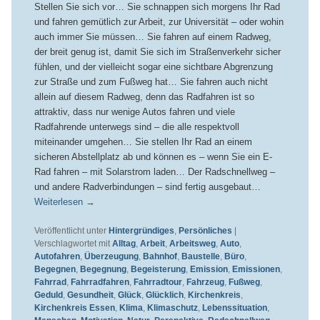
Stellen Sie sich vor… Sie schnappen sich morgens Ihr Rad
und fahren gemütlich zur Arbeit, zur Universität – oder wohin
auch immer Sie müssen… Sie fahren auf einem Radweg,
der breit genug ist, damit Sie sich im Straßenverkehr sicher
fühlen, und der vielleicht sogar eine sichtbare Abgrenzung
zur Straße und zum Fußweg hat… Sie fahren auch nicht
allein auf diesem Radweg, denn das Radfahren ist so
attraktiv, dass nur wenige Autos fahren und viele
Radfahrende unterwegs sind – die alle respektvoll
miteinander umgehen… Sie stellen Ihr Rad an einem
sicheren Abstellplatz ab und können es – wenn Sie ein E-
Rad fahren – mit Solarstrom laden… Der Radschnellweg –
und andere Radverbindungen – sind fertig ausgebaut…
Weiterlesen
→
Veröffentlicht unter
Hintergründiges
,
Persönliches
|
Verschlagwortet mit
Alltag
,
Arbeit
,
Arbeitsweg
,
Auto
,
Autofahren
,
Überzeugung
,
Bahnhof
,
Baustelle
,
Büro
,
Begegnen
,
Begegnung
,
Begeisterung
,
Emission
,
Emissionen
,
Fahrrad
,
Fahrradfahren
,
Fahrradtour
,
Fahrzeug
,
Fußweg
,
Geduld
,
Gesundheit
,
Glück
,
Glücklich
,
Kirchenkreis
,
Kirchenkreis Essen
,
Klima
,
Klimaschutz
,
Lebenssituation
,