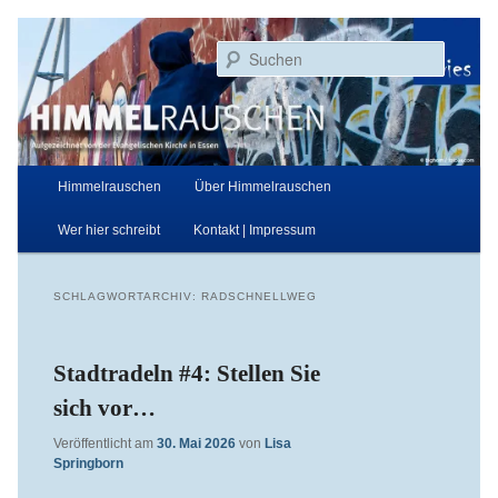
Zum
Zum
Aufgezeichnet von der Evangelischen Kirche in Essen
primären
sekundären
Suchen
Inhalt
Inhalt
springen
springen
Himmelrauschen
Hauptmenü
Himmelrauschen
Über Himmelrauschen
Wer hier schreibt
Kontakt | Impressum
SCHLAGWORTARCHIV:
RADSCHNELLWEG
Stadtradeln #4: Stellen Sie
sich vor…
Veröffentlicht am
30. Mai 2026
von
Lisa
Springborn