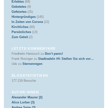
Erlebtes
(69)
Gebetetes
(9)
Gefeiertes
(25)
Hintergründiges
(145)
In Zeiten von Corona
(22)
Kirchliches
(60)
Persönliches
(13)
Zum Geleit
(2)
LETZTE KOMMENTARE
Friedhelm Hantusch
zu
Don’t panic!
Frank Rosinger
zu
Stadtradeln #4: Stellen Sie sich vor…
Udo
zu
Sternenregen
BLOGSTATISTIKEN
177.219 Besuche
AUTOR:INNEN
Alexander Maurer (2)
Alice Lorber (3)
Andrea Seim (3)