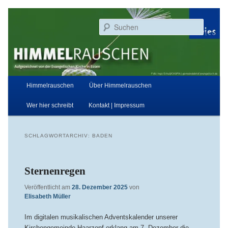
Zum
Zum
Aufgezeichnet von der Evangelischen Kirche in Essen
primären
sekundären
Suchen
Inhalt
Inhalt
springen
springen
Himmelrauschen
Hauptmenü
Himmelrauschen
Über Himmelrauschen
Wer hier schreibt
Kontakt | Impressum
SCHLAGWORTARCHIV:
BADEN
Sternenregen
Veröffentlicht am
28. Dezember 2025
von
Elisabeth Müller
Im digitalen musikalischen Adventskalender unserer
Kirchengemeinde Haarzopf erklang am 7. Dezember die