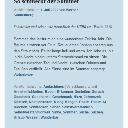
So schmeckt der Sommer
Veröffentlicht am
1. Juli 2022
von
Werner
Sonnenberg
Schmecket und sehet, wie freundlich der HERR ist. (Psalm 34,8)
Sommer, das ist für mich eine wunderbare Zeit im Jahr. Die
Bäume strotzen vor Grün. Rot leuchten Johannisbeeren aus
den Sträuchern. Es ist lange hell und warm. Ich liebe es, bis
in die Nacht hinein unterm Sternenhimmel zu sitzen. Die
Grenze zwischen Tag und Nacht, zwischen Drinnen und
Draußen verfließt. Alle Sinne sind im Sommer angeregt.
Weiterlesen
→
Veröffentlicht unter
Andächtiges
|
Verschlagwortet mit
Annehmlichkeiten
,
Baden
,
Erkennen
,
Genießen
,
Geruch
,
Geschenk
,
Geschenke
,
Geschmack
,
Hitze
,
Jahreszeit
,
Köstlich
,
Köstlichkeiten
,
Klang
,
Klingen
,
Psalm
,
Psalm 34
,
Riechen
,
Schmecken
,
Sehen
,
Selbstverständlich
,
Selbstverständlichkeit
,
Sinne
,
Sommer
,
Suche
,
Suchen
,
Urlaub
,
Wasser
,
Wunderbar