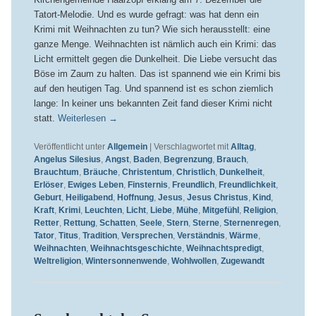
Tatort-Melodie. Und es wurde gefragt: was hat denn ein
Krimi mit Weihnachten zu tun? Wie sich herausstellt: eine
ganze Menge. Weihnachten ist nämlich auch ein Krimi: das
Licht ermittelt gegen die Dunkelheit. Die Liebe versucht das
Böse im Zaum zu halten. Das ist spannend wie ein Krimi bis
auf den heutigen Tag. Und spannend ist es schon ziemlich
lange: In keiner uns bekannten Zeit fand dieser Krimi nicht
statt.
Weiterlesen
→
Veröffentlicht unter
Allgemein
|
Verschlagwortet mit
Alltag
,
Angelus Silesius
,
Angst
,
Baden
,
Begrenzung
,
Brauch
,
Brauchtum
,
Bräuche
,
Christentum
,
Christlich
,
Dunkelheit
,
Erlöser
,
Ewiges Leben
,
Finsternis
,
Freundlich
,
Freundlichkeit
,
Geburt
,
Heiligabend
,
Hoffnung
,
Jesus
,
Jesus Christus
,
Kind
,
Kraft
,
Krimi
,
Leuchten
,
Licht
,
Liebe
,
Mühe
,
Mitgefühl
,
Religion
,
Retter
,
Rettung
,
Schatten
,
Seele
,
Stern
,
Sterne
,
Sternenregen
,
Tator
,
Titus
,
Tradition
,
Versprechen
,
Verständnis
,
Wärme
,
Weihnachten
,
Weihnachtsgeschichte
,
Weihnachtspredigt
,
Weltreligion
,
Wintersonnenwende
,
Wohlwollen
,
Zugewandt